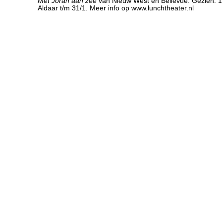
Met Joran aan zee
van Nieuw West en Bellevue. Gezien: 17
Aldaar t/m 31/1. Meer info op www.lunchtheater.nl