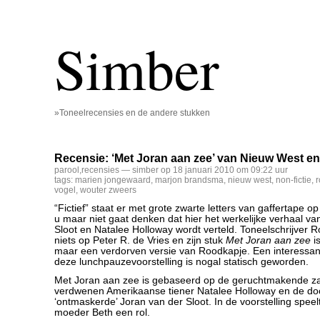
Simber
»Toneelrecensies en de andere stukken
Recensie: ‘Met Joran aan zee’ van Nieuw West en
parool
,
recensies
— simber op 18 januari 2010 om 09:22 uur
tags:
marien jongewaard
,
marjon brandsma
,
nieuw west
,
non-fictie
,
r
vogel
,
wouter zweers
“Fictief” staat er met grote zwarte letters van gaffertape o
u maar niet gaat denken dat hier het werkelijke verhaal va
Sloot en Natalee Holloway wordt verteld. Toneelschrijver Ro
niets op Peter R. de Vries en zijn stuk
Met Joran aan zee
i
maar een verdorven versie van Roodkapje. Een interessan
deze lunchpauzevoorstelling is nogal statisch geworden.
Met Joran aan zee is gebaseerd op de geruchtmakende z
verdwenen Amerikaanse tiener Natalee Holloway en de do
‘ontmaskerde’ Joran van der Sloot. In de voorstelling speel
moeder Beth een rol.