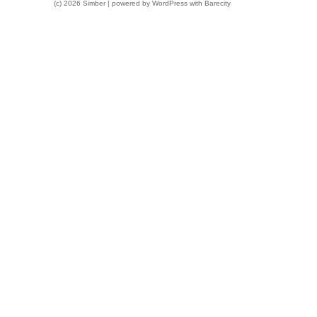
(c) 2026 Simber | powered by
WordPress
with
Barecity