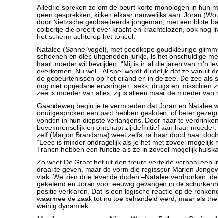
Alledrie spreken ze om de beurt korte monologen in hun 
geen gesprekken, kijken elkaar nauwelijks aan. Joran (Wo
door Nietzsche geobsedeerde jongeman, met een blote ba
colbertje die oreert over kracht en krachtelozen, ook nog l
het scherm achterop het toneel.
Natalee (Sanne Vogel), met goedkope goudkleurige glimme
schoenen en diep uitgeneden jurkje, is het onschuldige mei
haar moeder wil bevrijden. “Mij is in al die jaren van m’n le
overkomen. Nu wel.” Al snel wordt duidelijk dat ze vanuit d
de gebeurtenissen op het eiland en in de zee. De zee als 
nog niet opgedane ervaringen; seks, drugs en misschien z
zee is moeder van alles, zij is alleen maar de moeder van m
Gaandeweg begin je te vermoeden dat Joran en Natalee we
onuitgesproken een pact hebben gesloten; of beter gezegd
vonden in hun diepste verlangens. Door haar te verdrinken
bovenmenselijk en ontsnapt zij definitief aan haar moede
zelf (Marjon Brandsma) weet zelfs na haar dood haar doch
“Leed is minder ondragelijk als je het met zoveel mogelijk
Tranen hebben een functie als ze in zoveel mogelijk huiskam
Zo weet De Graaf het uit den treure vertelde verhaal een 
draai te geven, maar de vorm die regisseur Marien Jongew
vlak. We zien drie levende doden –Natalee verdronken; d
geketend en Joran voor eeuwig gevangen in de schurkenro
positie verklaren. Dat is een logische reactie op de ronke
waarmee de zaak tot nu toe behandeld werd, maar als thea
weinig dynamiek.