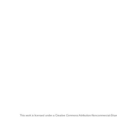
This work is licensed under a
Creative Commons Attribution-Noncommercial-Share