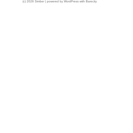
(c) 2026 Simber | powered by
WordPress
with
Barecity