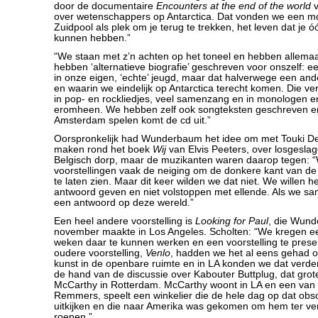
door de documentaire
Encounters at the end of the world
v
over wetenschappers op Antarctica. Dat vonden we een m
Zuidpool als plek om je terug te trekken, het leven dat je
kunnen hebben.”
“We staan met z’n achten op het toneel en hebben allemaa
hebben ‘alternatieve biografie’ geschreven voor onszelf: e
in onze eigen, ‘echte’ jeugd, maar dat halverwege een an
en waarin we eindelijk op Antarctica terecht komen. Die ve
in pop- en rockliedjes, veel samenzang en in monologen e
eromheen. We hebben zelf ook songteksten geschreven e
Amsterdam spelen komt de cd uit.”
Oorspronkelijk had Wunderbaum het idee om met Touki Del
maken rond het boek
Wij
van Elvis Peeters, over losgesla
Belgisch dorp, maar de muzikanten waren daarop tegen: “
voorstellingen vaak de neiging om de donkere kant van d
te laten zien. Maar dit keer wilden we dat niet. We willen h
antwoord geven en niet volstoppen met ellende. Als we sa
een antwoord op deze wereld.”
Een heel andere voorstelling is
Looking for Paul
, die Wun
november maakte in Los Angeles. Scholten: “We kregen e
weken daar te kunnen werken en een voorstelling te prese
oudere voorstelling,
Venlo
, hadden we het al eens gehad 
kunst in de openbare ruimte en in LA konden we dat verd
de hand van de discussie over Kabouter Buttplug, dat grot
McCarthy in Rotterdam. McCarthy woont in LA en een van 
Remmers, speelt een winkelier die de hele dag op dat ob
uitkijken en die naar Amerika was gekomen om hem ter ve
roepen.”