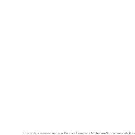
This work is licensed under a
Creative Commons Attribution-Noncommercial-Share