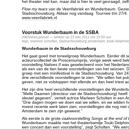
het theater niet kan, maar dat is hier te veel gevraagd, ze
Flow my tears
van de Veenfabriek en Wunderbaum. Gezien
Stadsschouwburg. Aldaar nog vandaag. Tournee t/m 27/4. 
www.veenfabriek.nl
Voorstuk Wunderbaum in de SSBA
interviews
,
parool
— simber op 23 mei 2011 om 10:00 uur
tags:
marleen scholten
,
stadsschouwburg amsterdam
,
touki delphine
Wunderbaum in de Stadsschouwburg
Het gaat goed met toneelgroep Wunderbaum. Eerder dit s
acteurscollectief de Prosceniumprijs, vorige week werd be
voorstelling
Natives II
was geselecteerd voor het Nederland
als een van de tien beste voorstellingen van het seizoen.
groep met een minifestival in de Stadsschouwburg. Van 24 t
drie verschillende voorstellingen te zien. “We willen het p
geven, niet ze volstoppen met ellende en dan heel triest ac
Het zijn drie heel verschillende voorstellingen die Wunderb
“Melle Daamen (directeur van de Stadsschouwburg) heeft
sleutel gegeven”, vertelt actrice Marleen Scholten in een 
“Drie dagen mogen we doen wat we willen, en we wilden he
meest recente werk laten zien; voorstellingen die nog niet of
Amsterdam te zien zijn geweest.”
Als eerste is de grote-zaalvoorstelling
Songs at the end of 
Wunderbaum maakte met het theaterbandje Touki Delphine
een concert dan een voorstelling”, zegt Scholten. “We wer