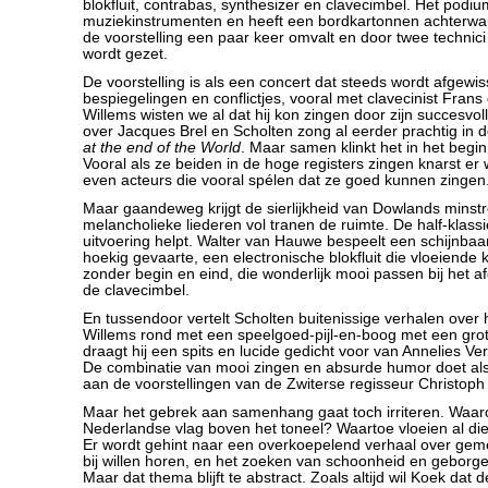
blokfluit, contrabas, synthesizer en clavecimbel. Het podiu
muziekinstrumenten en heeft een bordkartonnen achterw
de voorstelling een paar keer omvalt en door twee technic
wordt gezet.
De voorstelling is als een concert dat steeds wordt afgewi
bespiegelingen en conflictjes, vooral met clavecinist Frans
Willems wisten we al dat hij kon zingen door zijn succesvol
over Jacques Brel en Scholten zong al eerder prachtig in d
at the end of the World
. Maar samen klinkt het in het begi
Vooral als ze beiden in de hoge registers zingen knarst er 
even acteurs die vooral spélen dat ze goed kunnen zingen
Maar gaandeweg krijgt de sierlijkheid van Dowlands minstr
melancholieke liederen vol tranen de ruimte. De half-klass
uitvoering helpt. Walter van Hauwe bespeelt een schijnbaa
hoekig gevaarte, een electronische blokfluit die vloeiende
zonder begin en eind, die wonderlijk mooi passen bij het 
de clavecimbel.
En tussendoor vertelt Scholten buitenissige verhalen over h
Willems rond met een speelgoed-pijl-en-boog met een gro
draagt hij een spits en lucide gedicht voor van Annelies V
De combinatie van mooi zingen en absurde humor doet al
aan de voorstellingen van de Zwiterse regisseur Christoph
Maar het gebrek aan samenhang gaat toch irriteren. Waar
Nederlandse vlag boven het toneel? Waartoe vloeien al die t
Er wordt gehint naar een overkoepelend verhaal over ge
bij willen horen, en het zoeken van schoonheid en geborge
Maar dat thema blijft te abstract. Zoals altijd wil Koek dat 