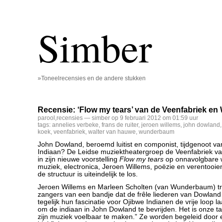
Simber
»Toneelrecensies en de andere stukken
Recensie: ‘Flow my tears’ van de Veenfabriek 
parool
,
recensies
— simber op 9 februari 2012 om 01:59 uur
tags:
annelies verbeke
,
frans de ruiter
,
jeroen willems
,
john dowland
koek
,
veenfabriek
,
walter van hauwe
,
wunderbaum
John Dowland, beroemd luitist en componist, tijdgenoot 
Indiaan? De Leidse muziektheatergroep de Veenfabriek va
in zijn nieuwe voorstelling
Flow my tears
op onnavolgbare w
muziek, electronica, Jeroen Willems, poëzie en verentooie
de structuur is uiteindelijk te los.
Jeroen Willems en Marleen Scholten (van Wunderbaum) tr
zangers van een bandje dat de frêle liederen van Dowland
tegelijk hun fascinatie voor Ojibwe Indianen de vrije loop la
om de indiaan in John Dowland te bevrijden. Het is onze t
zijn muziek voelbaar te maken.” Ze worden begeleid door