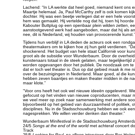
Lachend: “In LA werkte dat heel goed, niemand kent ons 
Maartje helemaal. Ja, Paul McCarthy zelf is ook komen kij
dochter. Hij was een beetje verlegen dat er een hele voorst
hem was gemaakt. Hij vertelde nog dat hij, toen hij hoord
Kabouter Buttplug op een openbaar plein wilden zetten, e
aanstootgevend werk had aangeboden, maar dat hij als an
nee, dit is Nederland, wij houden van provocerende kunst.’
Tijdens hun verblijf in LA deden de acteurs ook een rondg
theatermakers om te kijken hoe zij hun geld verdienen. “Da
shockerend. Het budget van hele staat Californië voor kuns
groot als de subsidie voor Wunderbaum. Door de overhei
kunstenaars totaal in de steek gelaten, maar tegelijkertijd z
worden opgevangen door het publiek. De noodzaak om te 
dat er toch wel theater is. Dus op dat gebied maak ik me n
over de bezuinigingen in Nederland. Maar goed, al die ku
hebben zeven baantjes en maken theater midden in de nach
maar klote.”
“Voor ons heeft het ook wel nieuwe ideeën opgeleverd. We
gefocust op het vinden van nieuwe coproducenten, maar 
we veel meer op zoek naar samenwerking met andere soort
bijvoorbeeld op het gebied van duurzaamheid of politiek, o
disciplines. Nu in de Stadsschouwburg hebben we ook een
nagesprekken. We willen verder denken dan theater.”
Wunderbaum Minifestival in de Stadsschouwburg Amster
24/5
Songs at the end of the world
met achteraf concert d
Track
25/5
Looking for Paul
, na afloop interviews door Bas Heijn