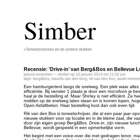
Simber
»Toneelrecensies en de andere stukken
Recensie: ‘Drive-in’ van Berg&Bos en Bellevue 
parool
,
recensies
— simber op 10 januari 2014 om 11:00 uur
tags:
berg&bos
,
maurits van den berg
,
rik van den bos
,
sarah moere
Een hamburgertent langs de snelweg. Een plek waar alles g
efficiëntie. Bij venster 1 plaats je door een microfoon je best
haal je de bestelling af. Maar Shirley is niet efficiënt. Ze h
midden op de snelweg laten staan en is komen lopen, hog
Open Asfaltbeton. Haar bestelling kost dan ook even tijd.
Rik van den Bos is toneelschrijver, die al een paar jaar op
nieuwe stukken voor op locatie en in de kleine zaal, die 
door zijn eigen groep Berg&Bos.
Drive-in
, zijn nieuwe lunc
Bellevue, wordt gespeeld in een opmerkelijke vorm.
Het begint met een voice-over die met gedragen tenor, maa