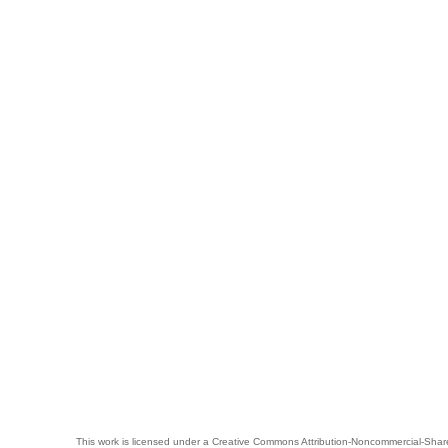
This work is licensed under a
Creative Commons Attribution-Noncommercial-Share