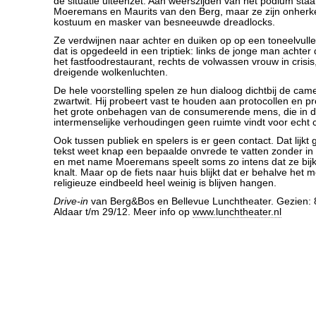
de situatie uiteenzet. Aan weerszijden van het podium sta
Moeremans en Maurits van den Berg, maar ze zijn onherk
kostuum en masker van besneeuwde dreadlocks.
Ze verdwijnen naar achter en duiken op op een toneelvull
dat is opgedeeld in een triptiek: links de jonge man achter
het fastfoodrestaurant, rechts de volwassen vrouw in crisis
dreigende wolkenluchten.
De hele voorstelling spelen ze hun dialoog dichtbij de came
zwartwit. Hij probeert vast te houden aan protocollen en pr
het grote onbehagen van de consumerende mens, die in 
intermenselijke verhoudingen geen ruimte vindt voor echt 
Ook tussen publiek en spelers is er geen contact. Dat lijk
tekst weet knap een bepaalde onvrede te vatten zonder in c
en met name Moeremans speelt soms zo intens dat ze bij
knalt. Maar op de fiets naar huis blijkt dat er behalve het m
religieuze eindbeeld heel weinig is blijven hangen.
Drive-in
van Berg&Bos en Bellevue Lunchtheater. Gezien: 8
Aldaar t/m 29/12. Meer info op
www.lunchtheater.nl