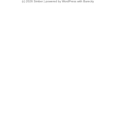
(c) 2026 Simber | powered by
WordPress
with
Barecity