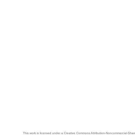
This work is licensed under a
Creative Commons Attribution-Noncommercial-Share