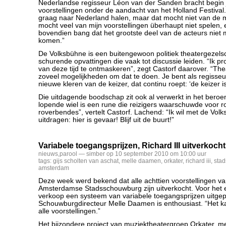
Nederlandse regisseur Léon van der Sanden bracht begin j
voorstellingen onder de aandacht van het Holland Festival.
graag naar Nederland halen, maar dat mocht niet van de 
mocht veel van mijn voorstellingen überhaupt niet spelen,
bovendien bang dat het grootste deel van de acteurs niet 
komen.”
De Volksbühne is een buitengewoon politiek theatergezels
schurende opvattingen die vaak tot discussie leiden. “Ik p
van deze tijd te ontmaskeren”, zegt Castorf daarover. “The
zoveel mogelijkheden om dat te doen. Je bent als regisseur
nieuwe kleren van de keizer, dat continu roept: ‘de keizer is
Die uitdagende boodschap zit ook al verwerkt in het beroe
lopende wiel is een rune die reizigers waarschuwde voor 
roverbendes”, vertelt Castorf. Lachend: “Ik wil met de Vol
uitdragen: hier is gevaar! Blijf uit de buurt!”
Variabele toegangsprijzen, Richard III uitverkocht
nieuws
,
parool
— simber op 10 september 2010 om 10:00 uur
tags:
gijs scholten van aschat
,
melle daamen
,
orkater
,
richard iii
,
sta
amsterdam
Deze week werd bekend dat alle achttien voorstellingen v
Amsterdamse Stadsschouwburg zijn uitverkocht. Voor het e
verkoop een systeem van variabele toegangsprijzen uitge
Schouwburgdirecteur Melle Daamen is enthousiast. “Het ka
alle voorstellingen.”
Het bijzondere project van muziektheatergroep Orkater, 