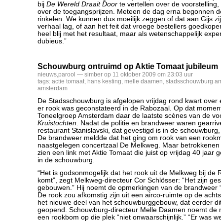
bij
De Wereld Draait Door
te vertellen over de voorstelling
over de toegangsprijzen. Meteen de dag erna begonnen de
rinkelen. We kunnen dus moeilijk zeggen of dat aan Gijs zij
verhaal lag, of aan het feit dat vroege bestellers goedkope
heel blij met het resultaat, maar als wetenschappelijk experi
dubieus.”
Schouwburg ontruimd op Aktie Tomaat jubileum
nieuws
,
parool
— simber op 11 oktober 2009 om 23:03 uur
tags:
actie tomaat
,
hans kesting
,
melle daamen
,
stadsschouwburg a
amsterdam
De Stadsschouwburg is afgelopen vrijdag rond kwart over 
er rook was geconstateerd in de Rabozaal. Op dat momen
Toneelgroep Amsterdam daar de laatste scènes van de voo
Kruistochten
. Nadat de politie en brandweer waren gearri
restaurant Stanislavski, dat gevestigd is in de schouwburg, 
De brandweer meldde dat het ging om rook van een rookm
naastgelegen concertzaal De Melkweg. Maar betrokkenen 
zien een link met Aktie Tomaat die juist op vrijdag 40 jaar
in de schouwburg.
“Het is godsonmogelijk dat het rook uit de Melkweg bij de 
komt”, zegt Melkweg-directeur Cor Schlösser: “Het zijn ge
gebouwen.” Hij noemt de opmerkingen van de brandweer “dic
De rook zou afkomstig zijn uit een airco-ruimte op de acht
het nieuwe deel van het schouwburggebouw, dat eerder dit
geopend. Schouwburg-directeur Melle Daamen noemt de m
een rookbom op die plek “niet onwaarschijnlijk.” “Er was w