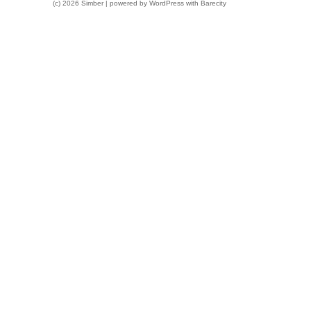
(c) 2026 Simber | powered by
WordPress
with
Barecity