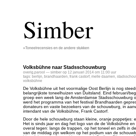
Simber
»Toneelrecensies en de andere stukken
Volksbühne naar Stadsschouwburg
overig
,
parool
— simber op 12 januari 2014 om 11:00 uur
tags:
berlijn
,
brandhaarden
,
frank castorf
,
melle daamen
,
stadsscho
volksbühne
De Volksbühne uit het voormalige Oost Berlijn is nog stee
belangrijkste toneelhuizen van Duitsland. Eind februari/b
groep een week lang de Amsterdamse Stadsschouwburg o
werd het programma van het festival Brandhaarden gepre
donateurs en vaste bezoekers van de schouwburg, in aan
intendant van de Volksbühne, Frank Castorf.
Door de hele schouwburg staan kleine, oranje poppetjes: e
Het is sinds jaar en dag het logo van de de Volksbühne e
overal tegen: langs de trappen, op het toneel en zelfs in de
van de middag zijn welkom op het podium van de schouwb