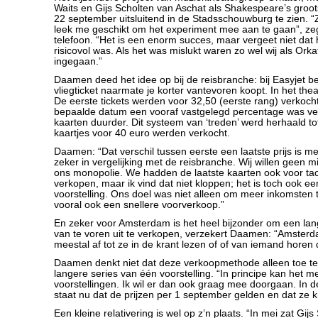
Waits en Gijs Scholten van Aschat als Shakespeare’s groots
22 september uitsluitend in de Stadsschouwburg te zien. “
leek me geschikt om het experiment mee aan te gaan”, z
telefoon. “Het is een enorm succes, maar vergeet niet dat
risicovol was. Als het was mislukt waren zo wel wij als Orkat
ingegaan.”
Daamen deed het idee op bij de reisbranche: bij Easyjet be
vliegticket naarmate je korter vantevoren koopt. In het thea
De eerste tickets werden voor 32,50 (eerste rang) verkoch
bepaalde datum een vooraf vastgelegd percentage was ve
kaarten duurder. Dit systeem van ‘treden’ werd herhaald to
kaartjes voor 40 euro werden verkocht.
Daamen: “Dat verschil tussen eerste een laatste prijs is met
zeker in vergelijking met de reisbranche. Wij willen geen 
ons monopolie. We hadden de laatste kaarten ook voor ta
verkopen, maar ik vind dat niet kloppen; het is toch ook e
voorstelling. Ons doel was niet alleen om meer inkomsten
vooral ook een snellere voorverkoop.”
En zeker voor Amsterdam is het heel bijzonder om een lan
van te voren uit te verkopen, verzekert Daamen: “Amste
meestal af tot ze in de krant lezen of of van iemand horen 
Daamen denkt niet dat deze verkoopmethode alleen toe te
langere series van één voorstelling. “In principe kan het me
voorstellingen. Ik wil er dan ook graag mee doorgaan. In 
staat nu dat de prijzen per 1 september gelden en dat ze
Een kleine relativering is wel op z’n plaats. “In mei zat Gij