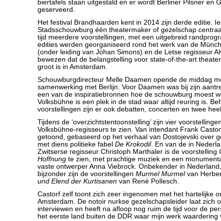
biertafels staan uitgestald en er wordt Berliner Pilsner en 
geserveerd.
Het festival Brandhaarden kent in 2014 zijn derde editie. Ie
Stadsschouwburg één theatermaker of gezelschap centraal 
tijd meerdere voorstellingen, met een uitgebreid randpro
edities werden georganiseerd rond het werk van de Münc
(onder leiding van Johan Simons) en de Letse regisseur A
bewezen dat de belangstelling voor state-of-the-art theate
groot is in Amsterdam.
Schouwburgdirecteur Melle Daamen opende de middag me
samenwerking met Berlijn. Voor Daamen was bij zijn aant
een van de inspiratiebronnen hoe de schouwburg moest w
Volksbühne is een plek in de stad waar altijd reuring is. Be
voorstellingen zijn er ook debatten, concerten en twee hee
Tijdens de ‘overzichtstentoonstelling’ zijn vier voorstelling
Volksbühne-regisseurs te zien. Van intendant Frank Casto
getoond, gebaseerd op het verhaal van Dostojevski over 
met diens politieke fabel
De Krokodil
. En van de in Nederl
Zwitserse regisseur Christoph Marthaler is de voorstelling
Hoffnung
te zien, met prachtige muziek en een monumenta
vaste ontwerper Anna Viebrock. Onbekender in Nederland
bijzonder zijn de voorstellingen
Murmel Murmel
van Herber
und Elend der Kurtisanen
van René Pollesch.
Castorf zelf toont zich zeer ingenomen met het hartelijke o
Amsterdam. De notoir nurkse gezelschapsleider laat zich
interviewen en heeft na afloop nog ruim de tijd voor de pe
het eerste land buiten de DDR waar mijn werk waardering