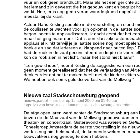
vuur en ook geen brandlucht. Maar als het een gerichte ac
het iemand zijn geweest die het gebouw kent en begrijpt ho
werkt. Nee, er is nog geen verantwoordelijkheid opgeëist.
meestal bij de krant.”
Acteur Hans Kesting speelde in de voorstelling en stond me
de coulissen te wachten voor zijn opkomst in de laatste sc
begon ineens te applaudisseren, ik dacht eerst dat het ee
maar het ging maar door. Dat is een klassieke acteursnach
applaus al klinkt terwijl je je laatste scène nog moet spele
hoekje en zag dat iedereen al klappend naar buiten liep.” 
had de rook in de zaal geconstateerd en legde de voorstellin
kon de rook zien in het licht, maar het stond niet blauw.”
“Een gewild idee”, noemt Kesting de suggestie van een r
geen moment gerealiseerd dat het de verjaardag van Aktie
denk eerder dat het te maken heeft met de kinderziektes v
We hebben ook soms geluidsoverlast van de Melkweg.”
Nieuwe zaal Stadsschouwburg geopend
nieuws
,
parool
— simber op 15 april 2009 om 01:40 uur
tags:
ivo van hove
,
melle daamen
,
stadsschouwburg amsterdam
De afgelopen jaren werd achter de Stadsschouwburg aan h
boven de de Max-zaal van de Melkweg gebouwd aan een n
theater- en concert-zaal. Gisteravond was
Kreten en Geflui
Toneelgroep Amsterdam de eerste voorstelling in de nieu
werk is nog niet helemaal af, de komende weken en maan
bouwvakkers nog genoeg te doen hebben.