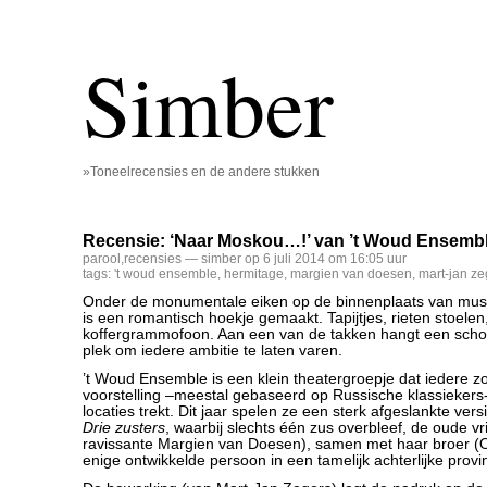
Simber
»Toneelrecensies en de andere stukken
Recensie: ‘Naar Moskou…!’ van ’t Woud Ensemb
parool
,
recensies
— simber op 6 juli 2014 om 16:05 uur
tags:
't woud ensemble
,
hermitage
,
margien van doesen
,
mart-jan ze
Onder de monumentale eiken op de binnenplaats van mu
is een romantisch hoekje gemaakt. Tapijtjes, rieten stoelen
koffergrammofoon. Aan een van de takken hangt een sch
plek om iedere ambitie te laten varen.
’t Woud Ensemble is een klein theatergroepje dat iedere 
voorstelling –meestal gebaseerd op Russische klassiekers-
locaties trekt. Dit jaar spelen ze een sterk afgeslankte ver
Drie zusters
, waarbij slechts één zus overbleef, de oude vr
ravissante Margien van Doesen), samen met haar broer (
enige ontwikkelde persoon in een tamelijk achterlijke provi