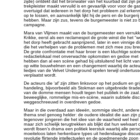
zijde) ontdekt dat het bronwater van het kuurbad dat zijn pr
trekpleister maakt vervuild is en gevaarlijk voor voor de gas
overtuigd dat iedereen in het dorp het probleem zal erken
op te lossen, en aanvankelijk lijkt hij de pers en de burgerij
hebben. Maar zijn zus, tevens de burgemeester is niet zo b
campagne.
Mara van Vlijmen maakt van de burgemeester een verrukkel
Krikke, eerst als een reclamespot de grote winst die het “
het dorp heeft gebracht aanprijzend, later in een vinnige d
die het verhelpen van de problemen met zich mee zou b
De grote confrontatie met haar broer is een kluchtige scèn
redactielokaal met onverwachte opkomsten en gedoe met 
hebben dan al een scène gehad bij uitsluitend het licht va
op witte bouwhelmen en een changement waarbij de acteu
liedjes van de Velvet Underground spelen terwijl ondertus
verplaatst wordt.
De acteurs die ‘af’ zijn zitten linksvoor op het podium en gr
handeling, bijvoorbeeld als Stokman een uitgebreide tirad
van de domme mensen houdt tegen het publiek in de zaal.
beweeglijke, rommelige mis-en-scène, waarin subtiele di
weggeschreeuwd in overdreven gedoe.
Maar in die overdaad aan ideeën, sommige slecht, andere b
thema snel genoeg helder: de oudere idealist die aan zijn 
tegenover jongeren die het idee van de waarheid wel heel 
maar zich schielijk terugtrekken als blijkt dat hun welvaart 
wordt Ibsen’s drama een politiek leerstuk waarbij alle per
moeiteloos laten herkenbare types uit hedendaagse discus
revolutie flirtende intellectuelen en de goedmenende zoon