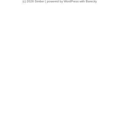
(c) 2026 Simber | powered by
WordPress
with
Barecity