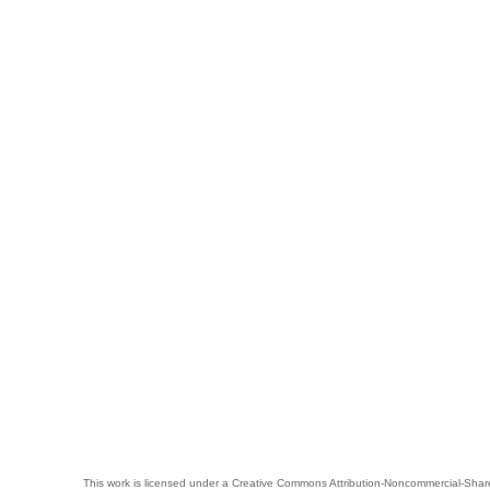
This work is licensed under a
Creative Commons Attribution-Noncommercial-Share