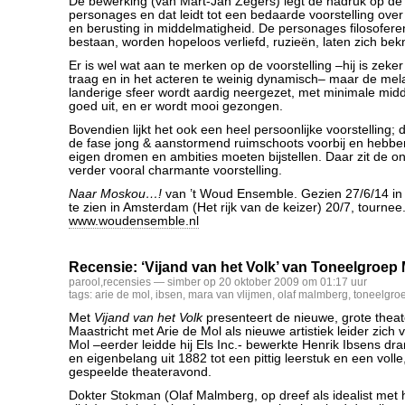
De bewerking (van Mart-Jan Zegers) legt de nadruk op de 
personages en dat leidt tot een bedaarde voorstelling over
en berusting in middelmatigheid. De personages filosoferen
bestaan, worden hopeloos verliefd, ruzieën, laten zich bek
Er is wel wat aan te merken op de voorstelling –hij is zeker
traag en in het acteren te weinig dynamisch– maar de mel
landerige sfeer wordt aardig neergezet, met minimale midde
goed uit, en er wordt mooi gezongen.
Bovendien lijkt het ook een heel persoonlijke voorstelling; d
de fase jong & aanstormend ruimschoots voorbij en hebbe
eigen dromen en ambities moeten bijstellen. Daar zit de on
verder vooral charmante voorstelling.
Naar Moskou…!
van ’t Woud Ensemble. Gezien 27/6/14 in
te zien in Amsterdam (Het rijk van de keizer) 20/7, tournee
www.woudensemble.nl
Recensie: ‘Vijand van het Volk’ van Toneelgroep 
parool
,
recensies
— simber op 20 oktober 2009 om 01:17 uur
tags:
arie de mol
,
ibsen
,
mara van vlijmen
,
olaf malmberg
,
toneelgroe
Met
Vijand van het Volk
presenteert de nieuwe, grote theat
Maastricht met Arie de Mol als nieuwe artistiek leider zich 
Mol –eerder leidde hij Els Inc.- bewerkte Henrik Ibsens dr
en eigenbelang uit 1882 tot een pittig leerstuk en een volle
gespeelde theateravond.
Dokter Stokman (Olaf Malmberg, op dreef als idealist met he