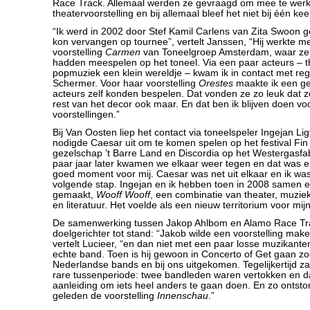
Race Track. Allemaal werden ze gevraagd om mee te wer
theatervoorstelling en bij allemaal bleef het niet bij één kee
“Ik werd in 2002 door Stef Kamil Carlens van Zita Swoon 
kon vervangen op tournee”, vertelt Janssen, “Hij werkte 
voorstelling
Carmen
van Toneelgroep Amsterdam, waar ze
hadden meespelen op het toneel. Via een paar acteurs – th
popmuziek een klein wereldje – kwam ik in contact met reg
Schermer. Voor haar voorstelling
Orestes
maakte ik een ge
acteurs zelf konden bespelen. Dat vonden ze zo leuk dat 
rest van het decor ook maar. En dat ben ik blijven doen vo
voorstellingen.”
Bij Van Oosten liep het contact via toneelspeler Ingejan Lig
nodigde Caesar uit om te komen spelen op het festival Fin
gezelschap ’t Barre Land en Discordia op het Westergasfa
paar jaar later kwamen we elkaar weer tegen en dat was ei
goed moment voor mij. Caesar was net uit elkaar en ik wa
volgende stap. Ingejan en ik hebben toen in 2008 samen e
gemaakt,
Wooff Wooff
, een combinatie van theater, muzie
en literatuur. Het voelde als een nieuw territorium voor mijn
De samenwerking tussen Jakop Ahlbom en Alamo Race Tr
doelgerichter tot stand: “Jakob wilde een voorstelling make
vertelt Lucieer, “en dan niet met een paar losse muzikant
echte band. Toen is hij gewoon in Concerto of Get gaan z
Nederlandse bands en bij ons uitgekomen. Tegelijkertijd za
rare tussenperiode: twee bandleden waren vertokken en d
aanleiding om iets heel anders te gaan doen. En zo ontsto
geleden de voorstelling
Innenschau
.”