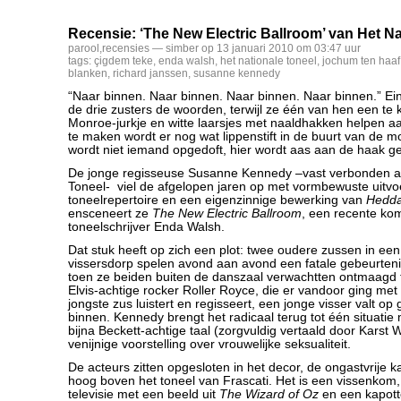
Recensie: ‘The New Electric Ballroom’ van Het Na
parool
,
recensies
— simber op 13 januari 2010 om 03:47 uur
tags:
çigdem teke
,
enda walsh
,
het nationale toneel
,
jochum ten haaf
blanken
,
richard janssen
,
susanne kennedy
“Naar binnen. Naar binnen. Naar binnen. Naar binnen.” Ei
de drie zusters de woorden, terwijl ze één van hen een te k
Monroe-jurkje en witte laarsjes met naaldhakken helpen a
te maken wordt er nog wat lippenstift in de buurt van de 
wordt niet iemand opgedoft, hier wordt aas aan de haak g
De jonge regisseuse Susanne Kennedy –vast verbonden a
Toneel- viel de afgelopen jaren op met vormbewuste uitv
toneelrepertoire en een eigenzinnige bewerking van
Hedda
ensceneert ze
The New Electric Ballroom
, een recente ko
toneelschrijver Enda Walsh.
Dat stuk heeft op zich een plot: twee oudere zussen in ee
vissersdorp spelen avond aan avond een fatale gebeurtenis
toen ze beiden buiten de danszaal verwachtten ontmaagd
Elvis-achtige rocker Roller Royce, die er vandoor ging me
jongste zus luistert en regisseert, een jonge visser valt op 
binnen. Kennedy brengt het radicaal terug tot één situatie
bijna Beckett-achtige taal (zorgvuldig vertaald door Karst 
venijnige voorstelling over vrouwelijke seksualiteit.
De acteurs zitten opgesloten in het decor, de ongastvrije 
hoog boven het toneel van Frascati. Het is een vissenkom
televisie met een beeld uit
The Wizard of Oz
en een kapotte