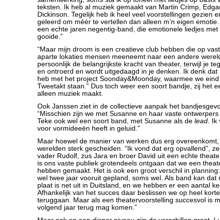
teksten. Ik heb al muziek gemaakt van Martin Crimp, Edgar
Dickinson. Tegelijk heb ik heel veel voorstellingen gezien 
geleerd om méér te vertellen dan alleen m’n eigen emotie
een echte jaren negentig-band, die emotionele liedjes met 
gooide.”
“Maar mijn droom is een creatieve club hebben die op va
aparte lokaties mensen meeneemt naar een andere wereld.
persoonlijk de belangrijkste kracht van theater, terwijl je teg
en ontroerd en wordt uitgedaagd in je denken. Ik denk dat
heb met het project Soonday&Moonday, waarmee we ein
Tweetakt staan.” Dus toch weer een soort bandje, zij het e
alleen muziek maakt.
Ook Janssen ziet in de collectieve aanpak het bandjesgevo
“Misschien zijn we met Susanne en haar vaste ontwerpers
Teke ook wel een soort band, met Susanne als de
lead
. I
voor vormideeën heeft in geluid.”
Maar hoewel de manier van werken dus erg overeenkomt, 
werelden sterk gescheiden. “Ik vond dat erg opvallend”, ze
vader Rudolf, zus Jara en broer David uit een echte theate
is ons vaste publiek grotendeels ontgaan dat we een theate
hebben gemaakt. Het is ook een groot verschil in planning
wel twee jaar vooruit gepland, soms wel. Als band kan dat n
plaat is net uit in Duitsland, en we hebben er een aantal k
Afhankelijk van het succes daar beslissen we op heel korte
teruggaan. Maar als een theatervoorstelling succesvol is m
volgend jaar terug mag komen.”