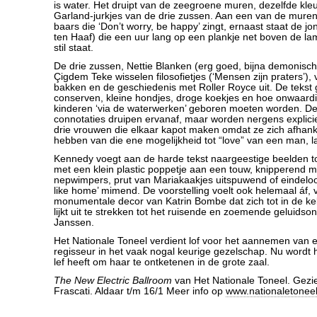
is water. Het druipt van de zeegroene muren, dezelfde kleu
Garland-jurkjes van de drie zussen. Aan een van de muren
baars die ‘Don’t worry, be happy’ zingt, ernaast staat de j
ten Haaf) die een uur lang op een plankje net boven de lamb
stil staat.
De drie zussen, Nettie Blanken (erg goed, bijna demonisch)
Çigdem Teke wisselen filosofietjes (‘Mensen zijn praters’),
bakken en de geschiedenis met Roller Royce uit. De tekst 
conserven, kleine hondjes, droge koekjes en hoe onwaardig
kinderen ‘via de waterwerken’ geboren moeten worden. D
connotaties druipen ervanaf, maar worden nergens explicie
drie vrouwen die elkaar kapot maken omdat ze zich afhank
hebben van die ene mogelijkheid tot “love” van een man, l
Kennedy voegt aan de harde tekst naargeestige beelden t
met een klein plastic poppetje aan een touw, knipperend m
nepwimpers, prut van Mariakaakjes uitspuwend of eindeloo
like home’ mimend. De voorstelling voelt ook helemaal áf, 
monumentale decor van Katrin Bombe dat zich tot in de ke
lijkt uit te strekken tot het ruisende en zoemende geluids
Janssen.
Het Nationale Toneel verdient lof voor het aannemen van
regisseur in het vaak nogal keurige gezelschap. Nu wordt 
lef heeft om haar te ontketenen in de grote zaal.
The New Electric Ballroom
van Het Nationale Toneel. Gezie
Frascati. Aldaar t/m 16/1 Meer info op
www.nationaletoneel