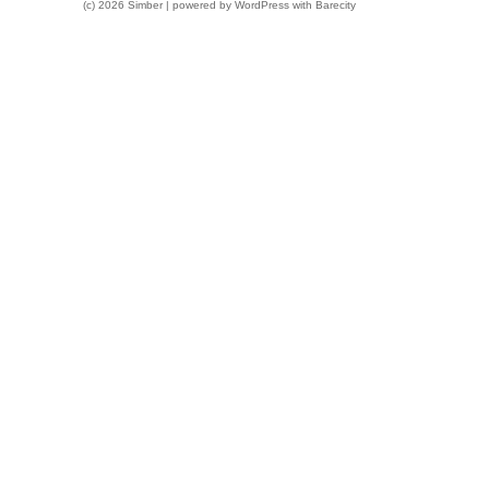
(c) 2026 Simber | powered by
WordPress
with
Barecity