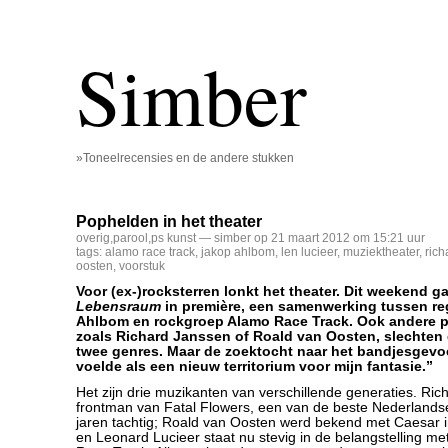
Simber
»Toneelrecensies en de andere stukken
Pophelden in het theater
overig
,
parool
,
ps kunst
— simber op 21 maart 2012 om 15:21 uur
tags:
alamo race track
,
jakop ahlbom
,
len lucieer
,
muziektheater
,
rich
oosten
,
voorstuk
Voor (ex-)rocksterren lonkt het theater. Dit weekend ga
Lebensraum
in première, een samenwerking tussen re
Ahlbom en rockgroep Alamo Race Track. Ook andere 
zoals Richard Janssen of Roald van Oosten, slechten
twee genres. Maar de zoektocht naar het bandjesgevoel
voelde als een nieuw territorium voor mijn fantasie.”
Het zijn drie muzikanten van verschillende generaties. Ri
frontman van Fatal Flowers, een van de beste Nederland
jaren tachtig; Roald van Oosten werd bekend met Caesar i
en Leonard Lucieer staat nu stevig in de belangstelling me