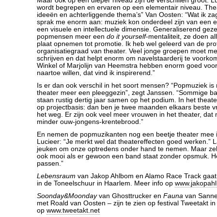
Maar ook op een dieper niveau zijn de verschillen groot. L
wordt begrepen en ervaren op een elementair niveau. The
ideeën en achterliggende thema’s” Van Oosten: “Wat ik zag 
sprak me enorm aan: muziek kon onderdeel zijn van een 
een visuele en intellectuele dimensie. Generaliserend ge
popmensen meer een
do it yourself
-mentaliteit, ze doen al
plaat opnemen tot promotie. Ik heb wel geleerd van de prof
organisatiegraad van theater. Veel jonge groepen moet m
schrijven en dat helpt enorm om navelstaarderij te voor
Winkel of Marjolijn van Heemstra hebben enorm goed voo
naartoe willen, dat vind ik inspirerend.”
Is er dan ook verschil in het soort mensen? “Popmuziek is 
theater meer een pleeggezin”, zegt Janssen. “Sommige ban
staan rustig dertig jaar samen op het podium. In het theat
op projectbasis: dan ben je twee maanden elkaars beste v
het weg. Er zijn ook veel meer vrouwen in het theater, dat 
minder ouw-jongens-krentebrood.”
En nemen de popmuzikanten nog een beetje theater mee 
Lucieer: “Je merkt wel dat theatereffecten goed werken.” 
jeuken om onze optredens onder hand te nemen. Maar zelf 
ook mooi als er gewoon een band staat zonder opsmuk. Het
passen.”
Lebensraum
van Jakop Ahlbom en Alamo Race Track gaat 
in de Toneelschuur in Haarlem. Meer info op
www.jakopahl
Soonday&Moonday
van Ghosttrucker en
Fauna
van Sanne 
met Roald van Oosten – zijn te zien op festival Tweetakt in
op
www.tweetakt.net