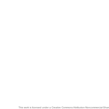
This work is licensed under a
Creative Commons Attribution-Noncommercial-Share