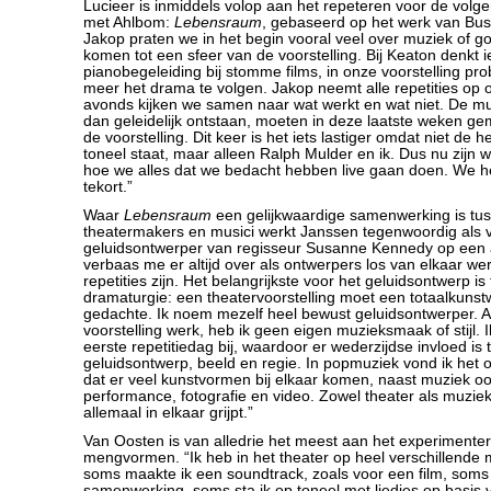
Lucieer is inmiddels volop aan het repeteren voor de vol
met Ahlbom:
Lebensraum
, gebaseerd op het werk van Bus
Jakop praten we in het begin vooral veel over muziek of go
komen tot een sfeer van de voorstelling. Bij Keaton denkt
pianobegeleiding bij stomme films, in onze voorstelling pro
meer het drama te volgen. Jakop neemt alle repetities op o
avonds kijken we samen naar wat werkt en wat niet. De muz
dan geleidelijk ontstaan, moeten in deze laatste weken g
de voorstelling. Dit keer is het iets lastiger omdat niet de 
toneel staat, maar alleen Ralph Mulder en ik. Dus nu zijn 
hoe we alles dat we bedacht hebben live gaan doen. We
tekort.”
Waar
Lebensraum
een gelijkwaardige samenwerking is t
theatermakers en musici werkt Janssen tegenwoordig als 
geluidsontwerper van regisseur Susanne Kennedy op een 
verbaas me er altijd over als ontwerpers los van elkaar wer
repetities zijn. Het belangrijkste voor het geluidsontwerp is
dramaturgie: een theatervoorstelling moet een totaalkunst
gedachte. Ik noem mezelf heel bewust geluidsontwerper. A
voorstelling werk, heb ik geen eigen muzieksmaak of stijl. 
eerste repetitiedag bij, waardoor er wederzijdse invloed is
geluidsontwerp, beeld en regie. In popmuziek vond ik het oo
dat er veel kunstvormen bij elkaar komen, naast muziek oo
performance, fotografie en video. Zowel theater als muziek 
allemaal in elkaar grijpt.”
Van Oosten is van alledrie het meest aan het experimente
mengvormen. “Ik heb in het theater op heel verschillende
soms maakte ik een soundtrack, zoals voor een film, soms 
samenwerking, soms sta ik op toneel met liedjes op basi