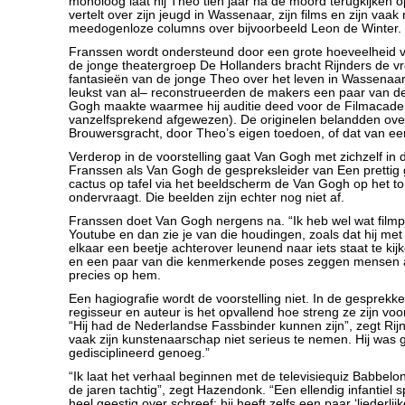
monoloog laat hij Theo tien jaar na de moord terugkijken op 
vertelt over zijn jeugd in Wassenaar, zijn films en zijn vaak
meedogenloze columns over bijvoorbeeld Leon de Winter.
Franssen wordt ondersteund door een grote hoeveelheid 
de jonge theatergroep De Hollanders bracht Rijnders de vro
fantasieën van de jonge Theo over het leven in Wassenaar
leukst van al– reconstrueerden de makers een paar van de
Gogh maakte waarmee hij auditie deed voor de Filmacadem
vanzelfsprekend afgewezen). De originelen belandden ove
Brouwersgracht, door Theo’s eigen toedoen, of dat van een
Verderop in de voorstelling gaat Van Gogh met zichzelf in d
Franssen als Van Gogh de gespreksleider van Een prettig
cactus op tafel via het beeldscherm de Van Gogh op het t
ondervraagt. Die beelden zijn echter nog niet af.
Franssen doet Van Gogh nergens na. “Ik heb wel wat film
Youtube en dan zie je van die houdingen, zoals dat hij me
elkaar een beetje achterover leunend naar iets staat te kijk
en een paar van die kenmerkende poses zeggen mensen al h
precies op hem.
Een hagiografie wordt de voorstelling niet. In de gesprekk
regisseur en auteur is het opvallend hoe streng ze zijn v
“Hij had de Nederlandse Fassbinder kunnen zijn”, zegt Rijn
vaak zijn kunstenaarschap niet serieus te nemen. Hij was 
gedisciplineerd genoeg.”
“Ik laat het verhaal beginnen met de televisiequiz Babbelon
de jaren tachtig”, zegt Hazendonk. “Een ellendig infantiel 
heel geestig over schreef; hij heeft zelfs een paar ‘liederlijk