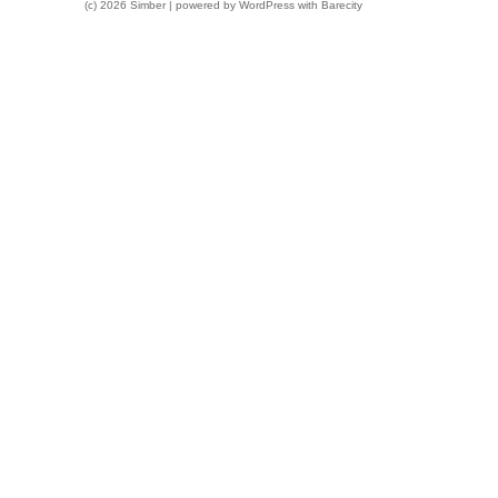
(c) 2026 Simber | powered by
WordPress
with
Barecity