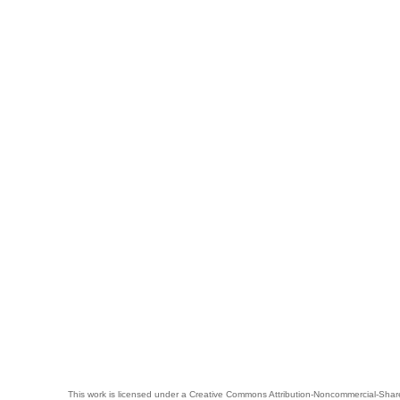
This work is licensed under a
Creative Commons Attribution-Noncommercial-Share