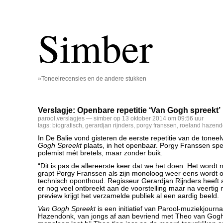
Simber
»Toneelrecensies en de andere stukken
Verslagje: Openbare repetitie ‘Van Gogh spreekt’
parool
,
verslagjes
— simber op 13 oktober 2014 om 09:56 uur
tags:
biografisch
,
gerardjan rijnders
,
porgy franssen
,
roeland hazen
In De Balie vond gisteren de eerste repetitie van de toneel
Gogh Spreekt
plaats, in het openbaar. Porgy Franssen spe
polemist mét bretels, maar zonder buik.
“Dit is pas de allereerste keer dat we het doen. Het wordt n
grapt Porgy Franssen als zijn monoloog weer eens wordt 
technisch oponthoud. Regisseur Gerardjan Rijnders heeft 
er nog veel ontbreekt aan de voorstelling maar na veertig
preview krijgt het verzamelde publiek al een aardig beeld.
Van Gogh Spreekt
is een initiatief van Parool-muziekjourna
Hazendonk, van jongs af aan bevriend met Theo van Gogh.