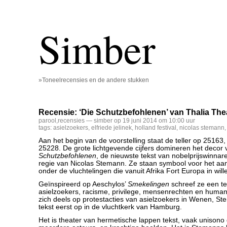
Simber
»Toneelrecensies en de andere stukken
Recensie: ‘Die Schutzbefohlenen’ van Thalia The
parool
,
recensies
— simber op 19 juni 2014 om 10:00 uur
tags:
asielzoekers
,
elfriede jelinek
,
holland festival
,
nicolas stemann
Aan het begin van de voorstelling staat de teller op 25163,
25228. De grote lichtgevende cijfers domineren het decor
Schutzbefohlenen
, de nieuwste tekst van nobelprijswinnare
regie van Nicolas Stemann. Ze staan symbool voor het aan
onder de vluchtelingen die vanuit Afrika Fort Europa in will
Geïnspireerd op Aeschylos’
Smekelingen
schreef ze een te
asielzoekers, racisme, privilege, mensenrechten en huma
zich deels op protestacties van asielzoekers in Wenen, S
tekst eerst op in de vluchtkerk van Hamburg.
Het is theater van hermetische lappen tekst, vaak unison