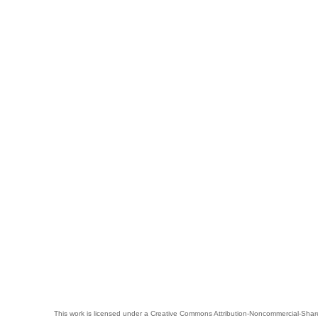
This work is licensed under a
Creative Commons Attribution-Noncommercial-Share