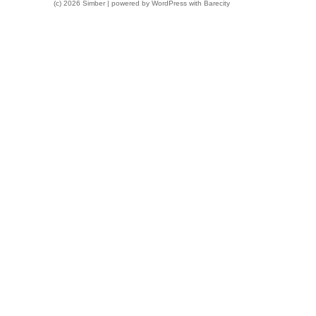
(c) 2026 Simber | powered by
WordPress
with
Barecity