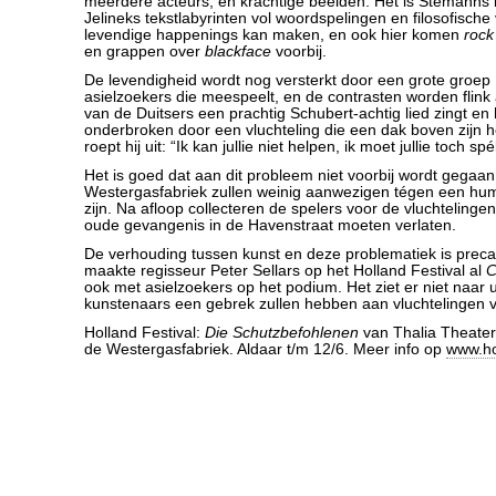
meerdere acteurs, en krachtige beelden. Het is Stemanns k
Jelineks tekstlabyrinten vol woordspelingen en filosofische
levendige happenings kan maken, en ook hier komen
rock
en grappen over
blackface
voorbij.
De levendigheid wordt nog versterkt door een grote groe
asielzoekers die meespeelt, en de contrasten worden flink
van de Duitsers een prachtig Schubert-achtig lied zingt en 
onderbroken door een vluchteling die een dak boven zijn h
roept hij uit: “Ik kan jullie niet helpen, ik moet jullie toch sp
Het is goed dat aan dit probleem niet voorbij wordt gegaan
Westergasfabriek zullen weinig aanwezigen tégen een hum
zijn. Na afloop collecteren de spelers voor de vluchtelingen
oude gevangenis in de Havenstraat moeten verlaten.
De verhouding tussen kunst en deze problematiek is precai
maakte regisseur Peter Sellars op het Holland Festival al
C
ook met asielzoekers op het podium. Het ziet er niet naar 
kunstenaars een gebrek zullen hebben aan vluchtelingen 
Holland Festival:
Die Schutzbefohlenen
van Thalia Theater
de Westergasfabriek. Aldaar t/m 12/6. Meer info op
www.hol