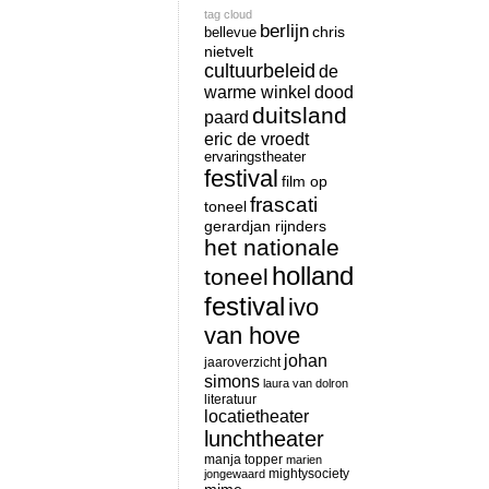
tag cloud
berlijn
chris
bellevue
nietvelt
cultuurbeleid
de
warme winkel
dood
duitsland
paard
eric de vroedt
ervaringstheater
festival
film op
frascati
toneel
gerardjan rijnders
het nationale
holland
toneel
festival
ivo
van hove
johan
jaaroverzicht
simons
laura van dolron
literatuur
locatietheater
lunchtheater
manja topper
marien
mightysociety
jongewaard