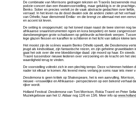
De combinatie van Morrisons gedragen teksten en Traorés bezwerende muz
poëzie-concert dan een theatervoorstelling, maar gelukkig is er de prachtige
Benko. Sober en precies vertelt ze de vaak abstracte gedachten over liefde, 
verraad. In het leven na de dood dwalen ook de andere zielen uit het verhaa
van Othello; haar dienstmeid Emilia– en die brengt ze allemaal met een eenv
en accent tot leven.
De setting is onopgesmukt: op het toneel staan naast de twee sterren nog t
afrikaanse snaarinstrumenten ngoni en kora bespelen) en twee zangeressen
dansbewegingen grote schaduwen op gekleurde achterdoek werpen. Tussen 
lege glazen flessen en karaffen te schitteren in het licht van talloze kleine lam
Het mooist zijn de scènes waarin Benko Othello speelt, die Desdemona vertel
jeugd als kindsoldaat, zijn fantastische reizen, en zijn geheime gruweldaden in
gaat het ook over die ene bloeddorstige daad: zijn moord op haar. En steeds
Traoré tussendoor nieuwe liederen over verzoening en de kracht om het sle
waardigheid terug te vinden.
De voorstelling voltrekt zich in een plechtig tempo. Deze schimmen hebben 
nader tot elkaar te komen. Als levend mens verlang je soms naar iets meer v
Desdemona
is geen kritiek op Shakespeare, het is een aanvulling. Morrison,
nieuwe –vrouwelijke en Afrikaanse– perspectieven op een bekend verhaal da
rijker wordt.
Holland Festival:
Desdemona
van Toni Morrison, Rokia Traoré en Peter Sella
Muziekgebouw aan het IJ. Aldaar nog 12/6 en 13/6. Meer info op
www.hollandf