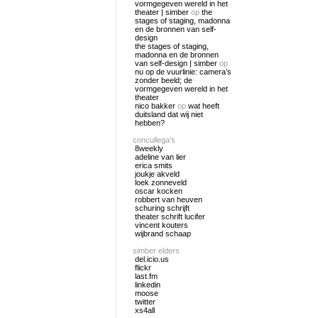
vormgegeven wereld in het
theater | simber
op
the
stages of staging, madonna
en de bronnen van self-
design
the stages of staging,
madonna en de bronnen
van self-design | simber
op
nu op de vuurlinie: camera’s
zonder beeld; de
vormgegeven wereld in het
theater
nico bakker
op
wat heeft
duitsland dat wij niet
hebben?
concullega's
8weekly
adeline van lier
erica smits
joukje akveld
loek zonneveld
oscar kocken
robbert van heuven
schuring schrijft
theater schrift lucifer
vincent kouters
wijbrand schaap
simber elders
del.icio.us
flickr
last.fm
linkedin
moose
twitter
xs4all