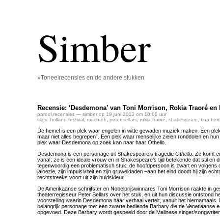
Simber
»Toneelrecensies en de andere stukken
Recensie: ‘Desdemona’ van Toni Morrison, Rokia Traoré en 
parool
,
recensies
— simber op 19 juni 2013 om 10:00 uur
tags:
holland festival
,
macbeth
,
peter sellars
,
rokia traoré
,
shakespeare
,
tina be
De hemel is een plek waar engelen in witte gewaden muziek maken. Een plek
maar niet alles begrepen”. Een plek waar menselijke zielen ronddolen en hun 
plek waar Desdemona op zoek kan naar haar Othello.
Desdemona is een personage uit Shakespeare’s tragedie
Othello
. Ze komt e
vanaf: ze is een ideale vrouw en in Shakespeare’s tijd betekende dat stil en 
tegenwoordig een problematisch stuk: de hoofdpersoon is zwart en volgens 
jaloezie, zijn impulsiviteit en zijn gruweldaden –aan het eind doodt hij zijn 
rechtstreeks voort uit zijn huidskleur.
De Amerikaanse schrijfster en Nobelprijswinnares Toni Morrison raakte in g
theaterregisseur Peter Sellars over het stuk, en uit hun discussie ontstond h
voorstelling waarin Desdemona háár verhaal vertelt, vanuit het hiernamaals
belangrijk personage toe: een zwarte bediende Barbary die de Venetiaanse 
opgevoed. Deze Barbary wordt gespeeld door de Malinese singer/songwriter