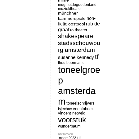
mime
mugmetdegoudentand
muziektheater
münchner
non-
kammerspiele
rob de
fictie
oostpool
graaf
ro theater
shakespeare
stadsschouwbu
rg amsterdam
tf
susanne kennedy
theu boermans
toneelgroe
p
amsterda
m
toneelschrijvers
tsjechov
veenfabriek
vincent rietveld
voorstuk
wunderbaum
archieven
maart 2022
(1)