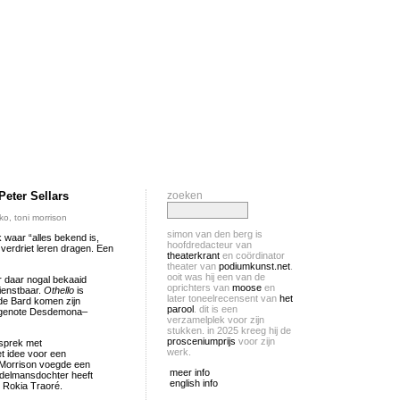
Peter Sellars
zoeken
nko
,
toni morrison
simon van den berg is
 waar “alles bekend is,
hoofdredacteur van
verdriet leren dragen. Een
theaterkrant
en coördinator
theater van
podiumkunst.net
.
ooit was hij een van de
r daar nogal bekaaid
oprichters van
moose
en
dienstbaar.
Othello
is
later toneelrecensent van
het
de Bard komen zijn
parool
. dit is een
echtgenote Desdemona–
verzamelplek voor zijn
stukken. in 2025 kreeg hij de
prosceniumprijs
voor zijn
esprek met
werk.
et idee voor een
. Morrison voegde een
meer info
edelmansdochter heeft
english info
 Rokia Traoré.