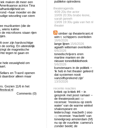
publieke optredens
iek maken dit meer een
 Amerikaanse actrice Tina
theateragenda
afhankelijkheid en
4/09
20u the actor
l rond –haar moeder en die
10/09
20:30u brabo leone,
oudige wisseling van stem
sarah janneh
13/09
19:30u gala van het nl
theater
wee muzikanten (die de
, wiens kalme
de microfoons staan rijen
simber op theaterkrant.nl
pjes.
wim t. schippers overleden
16/6/2026
t over zijn hardvochtige
lange lijnen
15/6/2026
 de oorlog. En uiteindelijk
agaath witteman overleden
 zingt de magnetische
6/6/2026
chte tegen te gaan en
toneelschrijvers eren
martine manten en de
nieuwe toneelbibliotheek
de hele eeuwigheid om
5/6/2026
aart.
kunstenaars in de politiek –
‘ik heb in het theater geleerd
 Sellars en Traoré openen
dat systemen nooit
t daardoor alleen maar
vanzelfsprekend zijn’
13/3/2026
rs. Gezien 11/6 in het
recente reacties
estival.nl
kritiek op kritiek #4 – in
Comments (0)
gesprek met joost ramaer –
de theaterpodcast
op
recensie: ‘moskou op sterk
water’ van de warme winkel
shakespeare en
leiderschap: macbeth | sioo
op
recensie: ‘macbeth’ van
toneelgroep amsterdam (hf)
nu op de vuurlinie: camera’s
zonder beeld; de