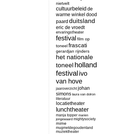
nietvelt
cultuurbeleid
de
warme winkel
dood
duitsland
paard
eric de vroedt
ervaringstheater
festival
film op
frascati
toneel
gerardjan rijnders
het nationale
holland
toneel
festival
ivo
van hove
johan
jaaroverzicht
simons
laura van dolron
literatuur
locatietheater
lunchtheater
manja topper
marien
mightysociety
jongewaard
mime
mugmetdegoudentand
muziektheater