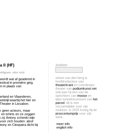
 II (HF)
zoeken
odrigues
,
vitor roriz
simon van den berg is
Er wordt wat af geademd in
hoofdredacteur van
stival in première ging.
theaterkrant
en coördinator
n in plaats van
theater van
podiumkunst.net
.
ooit was hij een van de
oprichters van
moose
en
derland en Vlaanderen,
later toneelrecensent van
het
lstijl waarbij het hier en
parool
. dit is een
 Theater in Lissabon.
verzamelplek voor zijn
stukken. in 2025 kreeg hij de
ijk geen acteurs, maar
prosceniumprijs
voor zijn
s en tshirts en ze zeggen
werk.
 zij: Antony schenkt wijn
 voor zich houden: alsof
meer info
tony en Cleopatra dicht bij
english info