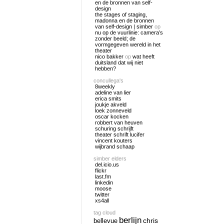
en de bronnen van self-
design
the stages of staging,
madonna en de bronnen
van self-design | simber
op
nu op de vuurlinie: camera’s
zonder beeld; de
vormgegeven wereld in het
theater
nico bakker
op
wat heeft
duitsland dat wij niet
hebben?
concullega's
8weekly
adeline van lier
erica smits
joukje akveld
loek zonneveld
oscar kocken
robbert van heuven
schuring schrijft
theater schrift lucifer
vincent kouters
wijbrand schaap
simber elders
del.icio.us
flickr
last.fm
linkedin
moose
twitter
xs4all
tag cloud
berlijn
chris
bellevue