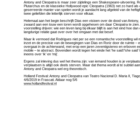
Antony and Cleopatra is maar zeer zijdelings een Shakespeare-uitvoering. R
Plutarchus en de klassieke Hollywood epic Cleopatra (1963) net zo hard als
geserreerde manier van spelen wordt je aandacht lang afgeleid van de heftig
twee geliefden die letterlijk sterven voor elkaar.
Helemaal aan het begin beschrijft Dias een visioen over de dood van Antony,
zwaard aan een touw een toren wordt opgehesen om daar Cleopatra te zien. E
voorstelling drijven: wie een leven lang bij elkaar blijft is aan het eind hoe da
langdurige relatie gaat over over het omgaan met dat besef.
Maar ik vermoed dat Rodrigues niet per se een romantische voorstelling wil
inzet en de precisie van de bewegingen van Dias en Roriz door de ruimte – e
overgaat in de achterwand, met erop een jaren zeventigstereo en erboven ee
mobile – te abstract. Bovendien wordt tegen het einde het ‘he said’/‘she said’
ineens over ‘ik’ en ‘mij’.
Ergens zal inleving dus wel het thema zijn: van iemand houden is je verplaat
verplaatsen is altijd ook deels sterven. Maar dat thema wordt al te subtiel aan
Antony and Cleopatra wel erg theoretisch.
Holland Festival: Antony and Cleopatra van Teatro Nacional D. Maria II, Tia
4/6/2019 in Frascati. Aldaar nog 5/6
www.hollandfestival.nl