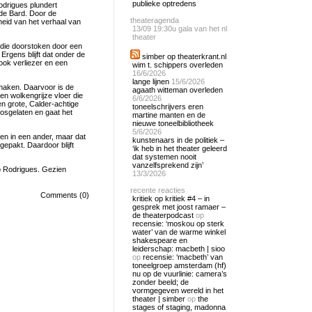
publieke optredens
odrigues plundert
 de Bard. Door de
theateragenda
heid van het verhaal van
13/09
19:30u gala van het nl
theater
 die doorstoken door een
rgens blijft dat onder de
simber op theaterkrant.nl
n ook verliezer en een
wim t. schippers overleden
16/6/2026
lange lijnen
15/6/2026
 maken. Daarvoor is de
agaath witteman overleden
en wolkengrijze vloer die
6/6/2026
n grote, Calder-achtige
toneelschrijvers eren
 losgelaten en gaat het
martine manten en de
nieuwe toneelbibliotheek
5/6/2026
sen in een ander, maar dat
kunstenaars in de politiek –
gepakt. Daardoor blijft
‘ik heb in het theater geleerd
dat systemen nooit
vanzelfsprekend zijn’
go Rodrigues. Gezien
13/3/2026
recente reacties
Comments (0)
kritiek op kritiek #4 – in
gesprek met joost ramaer –
de theaterpodcast
op
recensie: ‘moskou op sterk
water’ van de warme winkel
shakespeare en
leiderschap: macbeth | sioo
op
recensie: ‘macbeth’ van
toneelgroep amsterdam (hf)
nu op de vuurlinie: camera’s
zonder beeld; de
vormgegeven wereld in het
theater | simber
op
the
stages of staging, madonna