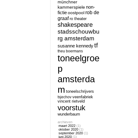
münchner
non-
kammerspiele
rob de
fictie
oostpool
graaf
ro theater
shakespeare
stadsschouwbu
rg amsterdam
tf
susanne kennedy
theu boermans
toneelgroe
p
amsterda
m
toneelschrijvers
tsjechov
veenfabriek
vincent rietveld
voorstuk
wunderbaum
archieven
maart 2022
(1)
oktober 2020
(1)
september 2020
(1)
juni 2020
(1)