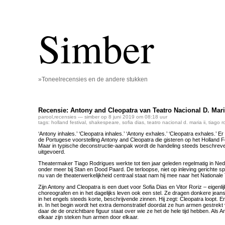
Simber
»Toneelrecensies en de andere stukken
Recensie: Antony and Cleopatra van Teatro Nacional D. Maria
parool
,
recensies
— simber op 8 juni 2019 om 08:18 uur
tags:
holland festival
,
shakespeare
,
sofia dias
,
teatro nacional d. maria ii
,
tiago r
‘Antony inhales.’ ‘Cleopatra inhales.’ ‘Antony exhales.’ ‘Cleopatra exhales.’ 
de Portugese voorstelling Antony and Cleopatra die gisteren op het Holland Fe
Maar in typische deconstructie-aanpak wordt de handeling steeds beschreve
uitgevoerd.
Theatermaker Tiago Rodrigues werkte tot tien jaar geleden regelmatig in Ne
onder meer bij Stan en Dood Paard. De terloopse, niet op inleving gerichte spee
nu van de theaterwerkelijkheid centraal staat nam hij mee naar het Nationale
Zijn Antony and Cleopatra is een duet voor Sofia Dias en Vitor Roriz – eigenl
choreografen en in het dagelijks leven ook een stel. Ze dragen donkere jean
in het engels steeds korte, beschrijvende zinnen. Hij zegt: Cleopatra loopt. En
in. In het begin wordt het extra demonstratief doordat ze hun armen gestrekt
daar de de onzichtbare figuur staat over wie ze het de hele tijd hebben. Als An
elkaar zijn steken hun armen door elkaar.