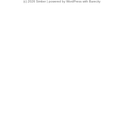
(c) 2026 Simber | powered by
WordPress
with
Barecity