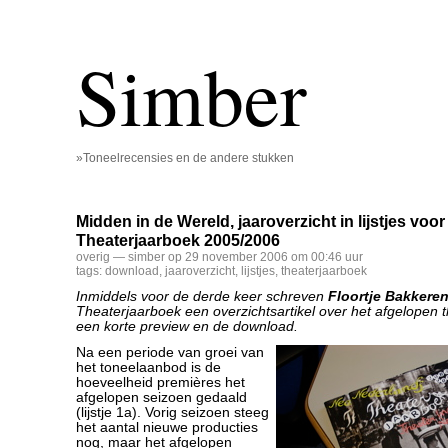
Simber
»Toneelrecensies en de andere stukken
Midden in de Wereld, jaaroverzicht in lijstjes voor
Theaterjaarboek 2005/2006
overig
— simber op 29 november 2006 om 00:46 uur
tags:
download
,
jaaroverzicht
,
lijstjes
,
theaterjaarboek
Inmiddels voor de derde keer schreven
Floortje Bakkere
Theaterjaarboek een overzichtsartikel over het afgelopen 
een korte preview en de download.
Na een periode van groei van
het toneelaanbod is de
hoeveelheid premières het
afgelopen seizoen gedaald
(lijstje 1a). Vorig seizoen steeg
het aantal nieuwe producties
nog, maar het afgelopen