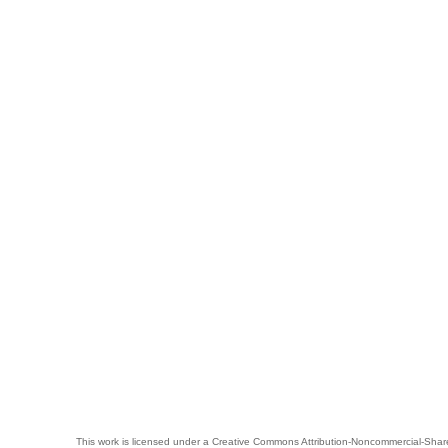
This work is licensed under a
Creative Commons Attribution-Noncommercial-Share