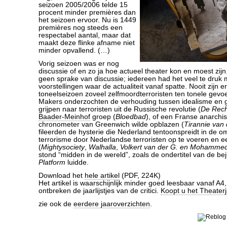
seizoen 2005/2006 telde 15
procent minder premières dan
het seizoen ervoor. Nu is 1449
premières nog steeds een
respectabel aantal, maar dat
maakt deze flinke afname niet
minder opvallend. (…)
Vorig seizoen was er nog
discussie of en zo ja hoe actueel theater kon en moest zijn.
geen sprake van discussie; iedereen had het veel te druk
voorstellingen waar de actualiteit vanaf spatte. Nooit zijn e
toneelseizoen zoveel zelfmoordterroristen ten tonele gevoerd
Makers onderzochten de verhouding tussen idealisme en g
grijpen naar terroristen uit de Russische revolutie (
De Rech
Baader-Meinhof
groep (
Bloedbad
), of een Franse anarchis
chronometer van Greenwich wilde opblazen (
Tirannie van 
fileerden de hysterie die Nederland tentoonspreidt in de 
terrorisme door Nederlandse terroristen op te voeren en 
(
Mightysociety
,
Walhalla
,
Volkert van der G. en Mohammed
stond “midden in de wereld”, zoals de ondertitel van de be
Platform
luidde.
Download het
hele artikel
(PDF, 224K)
Het artikel is waarschijnlijk minder goed leesbaar vanaf A4
ontbreken de jaarlijstjes van de critici.
Koopt u het Theater
zie ook de
eerdere jaaroverzichten
.