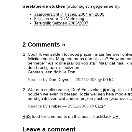
Gerelateerde stukken
(automagisch gegenereerd):
Jaaroverzicht in lijstjes, 2004 en 2005
8 lijstjes voor De Verleiding
Terugblik Seizoen 2006/2007
2 Comments
»
Cool! Ik win zelden tot nooit prijzen, maar hierover ontvin
felicitatiemails. Mag een mens dan blij zijn? En wanneer 
pennetje’? Als ik drie jaar op kop sta? Maar dat haal ik ni
doe t rustig aan, dit seizoen.
Groeten, een dolblije Don
Reactie by
Don Duyns
— 29/11/2006 @
00:54
Wat een snelle reactie, Don! En jazeker, jij mag blij zijn
houden we even in beraad, ik zie wel een hele mooie t
eerst ga ik even wat andere prijzen pushen (waarover l
Reactie by
simber
— 29/11/2006 @
01:14
RSS
feed for comments on this post.
TrackBack
URI
Leave a comment