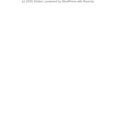
(c) 2026 Simber | powered by
WordPress
with
Barecity