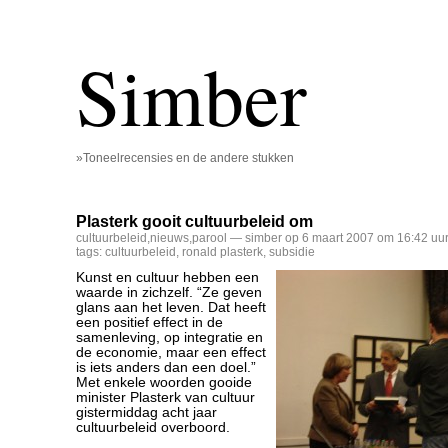
Simber
»Toneelrecensies en de andere stukken
Plasterk gooit cultuurbeleid om
cultuurbeleid
,
nieuws
,
parool
— simber op 6 maart 2007 om 16:42 uu
tags:
cultuurbeleid
,
ronald plasterk
,
subsidie
Kunst en cultuur hebben een
waarde in zichzelf. “Ze geven
glans aan het leven. Dat heeft
een positief effect in de
samenleving, op integratie en
de economie, maar een effect
is iets anders dan een doel.”
Met enkele woorden gooide
minister Plasterk van cultuur
gistermiddag acht jaar
cultuurbeleid overboord.