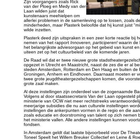
Zijn voorgangers zoals Rick
van der Ploeg en Medy van der
Laan wilden juist dat
kunstenaars meehielpen om
allerlei problemen in de samenleving op te lossen, zoals de
minderheden, maar Plasterk beloofde dat hij kunst juist “m
wilde inzetten.
Plasterk deed zijn uitspraken in een zeer korte reactie bij h
nemen van het rapport
Innoveren, participeren!
waarin de 
het belangrijkste adviesorgaan op het gebeid van kunst en c
uiteen zet op het cultuurbeleid van de komende jaren.
De Raad wil dat er twee nieuwe grote stadstheatergezel
opgezet in Utrecht en Maastricht, naast de zes die er al be
steden Amsterdam, Rotterdam en Den Haag en buiten de 
Groningen, Arnhem en Eindhoven. Daarnaast moeten er v
twee grote jeugdtheatergezelschappen komen, die voorstel
grote zaal maken.
Al deze instellingen zijn onderdeel van de zogenaamde Basi
Volgens al door staatssecretaris Van der Laan opgesteld 
ministerie van OCW niet meer rechtstreeks verantwoordelijk
meerjarige subsidies die nu aan culturele instellingen word
instellingen die ankerpunten vormen in de regio en die aa
zoals educatie en doorstroming van talent op zich nemen bl
het ministerie vallen. Alle andere instellingen kunnen voort
fondsen.
In Amsterdam geldt dat laatste bijvoorbeeld voor De Thea
Toneel Speelt het Willem Breuker Collectief en Leine & Ro