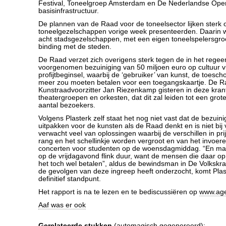
Festival, Toneelgroep Amsterdam en De Nederlandse Oper
basisinfrastructuur.
De plannen van de Raad voor de toneelsector lijken sterk o
toneelgezelschappen vorige week presenteerden. Daarin w
acht stadsgezelschappen, met een eigen toneelspelersgro
binding met de steden.
De Raad verzet zich overigens sterk tegen de in het rege
voorgenomen bezuiniging van 50 miljoen euro op cultuur 
profijtbeginsel, waarbij de ‘gebruiker’ van kunst, de toesc
meer zou moeten betalen voor een toegangskaartje. De Ra
Kunstraadvoorzitter Jan Riezenkamp gisteren in deze kran
theatergroepen en orkesten, dat dit zal leiden tot een gro
aantal bezoekers.
Volgens Plasterk zelf staat het nog niet vast dat de bezuini
uitpakken voor de kunsten als de Raad denkt en is niet bij 
verwacht veel van oplossingen waarbij de verschillen in pri
rang en het schellinkje worden vergroot en van het invoe
concerten voor studenten op de woensdagmiddag. “En maa
op de vrijdagavond flink duur, want de mensen die daar o
het toch wel betalen”, aldus de bewindsman in De Volkskrant
de gevolgen van deze ingreep heeft onderzocht, komt Pla
definitief standpunt.
Het rapport is na te lezen en te bediscussiëren op
www.age
Aaf was er ook
Gerelateerde stukken
(automagisch gegenereerd):