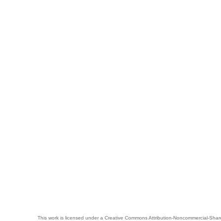
This work is licensed under a
Creative Commons Attribution-Noncommercial-Share