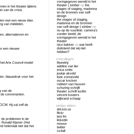
vormgegeven wereld in het
theater | simber
op
the
en in het theater tijdens
stages of staging, madonna
n van de crisis.
en de bronnen van self-
design
the stages of staging,
ten met een nieuw élan
.
madonna en de bronnen
ng van middelen.
van self-design | simber
op
nu op de vuurlinie: camera’s
zonder beeld; de
n, alternatieven en
vormgegeven wereld in het
theater
nico bakker
op
wat heeft
duitsland dat wij niet
an een nieuwe
hebben?
concullega's
het Arts Council-model
8weekly
adeline van lier
erica smits
joukje akveld
ter
, blauwdruk voor het
loek zonneveld
oscar kocken
robbert van heuven
schuring schrijft
g van de
theater schrift lucifer
n de convenanten.
vincent kouters
wijbrand schaap
OCW. Hij zal zelf de
simber elders
del.icio.us
flickr
last.fm
 de problemen in de
linkedin
. Ronald Klamer (Het
moose
nd helemáál niet dat het
twitter
xs4all