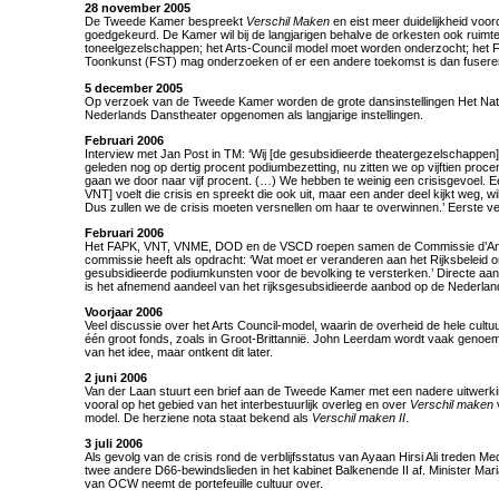
28 november 2005
De Tweede Kamer bespreekt
Verschil Maken
en eist meer duidelijkheid voor
goedgekeurd. De Kamer wil bij de langjarigen behalve de orkesten ook ruimt
toneelgezelschappen; het Arts-Council model moet worden onderzocht; het
Toonkunst (FST) mag onderzoeken of er een andere toekomst is dan fusere
5 december 2005
Op verzoek van de Tweede Kamer worden de grote dansinstellingen Het Natio
Nederlands Danstheater opgenomen als langjarige instellingen.
Februari 2006
Interview met Jan Post in TM: ‘Wij [de gesubsidieerde theatergezelschappen]
geleden nog op dertig procent podiumbezetting, nu zitten we op vijftien procent
gaan we door naar vijf procent. (…) We hebben te weinig een crisisgevoel. Ee
VNT] voelt die crisis en spreekt die ook uit, maar een ander deel kijkt weg, wil
Dus zullen we de crisis moeten versnellen om haar te overwinnen.’ Eerste ve
Februari 2006
Het FAPK, VNT, VNME, DOD en de VSCD roepen samen de Commissie d’Anc
commissie heeft als opdracht: ‘Wat moet er veranderen aan het Rijksbeleid o
gesubsidieerde podiumkunsten voor de bevolking te versterken.’ Directe aan
is het afnemend aandeel van het rijksgesubsidieerde aanbod op de Nederlan
Voorjaar 2006
Veel discussie over het Arts Council-model, waarin de overheid de hele cultu
één groot fonds, zoals in Groot-Brittannië. John Leerdam wordt vaak genoem
van het idee, maar ontkent dit later.
2 juni 2006
Van der Laan stuurt een brief aan de Tweede Kamer met een nadere uitwerk
vooral op het gebied van het interbestuurlijk overleg en over
Verschil maken
v
model. De herziene nota staat bekend als
Verschil maken II
.
3 juli 2006
Als gevolg van de crisis rond de verblijfsstatus van Ayaan Hirsi Ali treden M
twee andere D66-bewindslieden in het kabinet Balkenende II af. Minister Ma
van OCW neemt de portefeuille cultuur over.