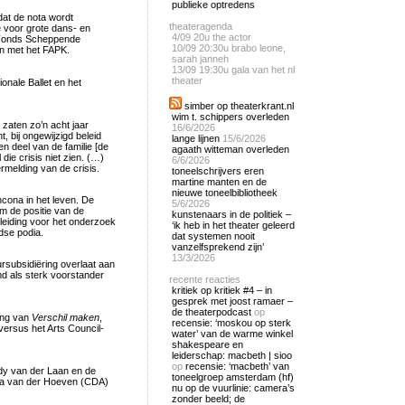
publieke optredens
dat de nota wordt
theateragenda
e voor grote dans- en
4/09
20u the actor
 Fonds Scheppende
10/09
20:30u brabo leone,
n met het FAPK.
sarah janneh
13/09
19:30u gala van het nl
theater
nale Ballet en het
simber op theaterkrant.nl
wim t. schippers overleden
 zaten zo’n acht jaar
16/6/2026
, bij ongewijzigd beleid
lange lijnen
15/6/2026
n deel van de familie [de
agaath witteman overleden
 die crisis niet zien. (…)
6/6/2026
rmelding van de crisis.
toneelschrijvers eren
martine manten en de
nieuwe toneelbibliotheek
ona in het leven. De
5/6/2026
m de positie van de
kunstenaars in de politiek –
leiding voor het onderzoek
‘ik heb in het theater geleerd
dse podia.
dat systemen nooit
vanzelfsprekend zijn’
13/3/2026
ursubsidiëring overlaat aan
d als sterk voorstander
recente reacties
kritiek op kritiek #4 – in
gesprek met joost ramaer –
de theaterpodcast
op
ing van
Verschil maken
,
recensie: ‘moskou op sterk
ersus het Arts Council-
water’ van de warme winkel
shakespeare en
leiderschap: macbeth | sioo
op
recensie: ‘macbeth’ van
edy van der Laan en de
toneelgroep amsterdam (hf)
ria van der Hoeven (CDA)
nu op de vuurlinie: camera’s
zonder beeld; de