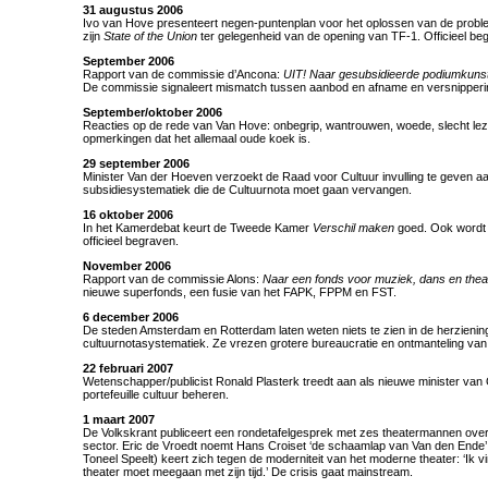
31 augustus 2006
Ivo van Hove presenteert negen-puntenplan voor het oplossen van de problem
zijn
State of the Union
ter gelegenheid van de opening van TF-1. Officieel begi
September 2006
Rapport van de commissie d’Ancona:
UIT! Naar gesubsidieerde podiumkuns
De commissie signaleert mismatch tussen aanbod en afname en versnipperi
September/oktober 2006
Reacties op de rede van Van Hove: onbegrip, wantrouwen, woede, slecht leze
opmerkingen dat het allemaal oude koek is.
29 september 2006
Minister Van der Hoeven verzoekt de Raad voor Cultuur invulling te geven a
subsidiesystematiek die de Cultuurnota moet gaan vervangen.
16 oktober 2006
In het Kamerdebat keurt de Tweede Kamer
Verschil maken
goed. Ook wordt 
officieel begraven.
November 2006
Rapport van de commissie Alons:
Naar een fonds voor muziek, dans en thea
nieuwe superfonds, een fusie van het FAPK, FPPM en FST.
6 december 2006
De steden Amsterdam en Rotterdam laten weten niets te zien in de herzienin
cultuurnotasystematiek. Ze vrezen grotere bureaucratie en ontmanteling va
22 februari 2007
Wetenschapper/publicist Ronald Plasterk treedt aan als nieuwe minister van 
portefeuille cultuur beheren.
1 maart 2007
De Volkskrant publiceert een rondetafelgesprek met zes theatermannen over
sector. Eric de Vroedt noemt Hans Croiset ‘de schaamlap van Van den Ende’
Toneel Speelt) keert zich tegen de moderniteit van het moderne theater: ‘Ik vi
theater moet meegaan met zijn tijd.’ De crisis gaat mainstream.