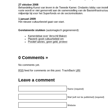
27 oktober 2008
Behandeling Kunst van leven in de Tweede Kamer. Ondanks lobby van instelli
ruste wordt er niet gemorreld aan de samenstelling van de Basisinfrastructu
miljoentje bij voor het Superfonds en de sectorinstituten.
1 januari 2009
Het nieuwe cultuurbestel gaat van start.
Gerelateerde stukken
(automagisch gegenereerd):
Kamerdebat over Verschil Maken
Plasterk gooit cultuurbeleid om
Positief advies, geen geld, protest
0 Comments
»
No comments yet.
RSS
feed for comments on this post.
TrackBack
URI
Leave a comment
Name (required)
Mail (will not be published) (required)
Website