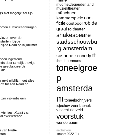
mime
mugmetdegoudentand
muziektheater
münchner
s niet mogelijk zal zijn
non-
kammerspiele
rob de
fictie
oostpool
ekomen subsidieaanvragen.
graaf
ro theater
shakespeare
dviezen over de
stadsschouwbu
tarten. Bij de
hij de Raad op in juni met
rg amsterdam
tf
susanne kennedy
ebben ingediend.
theu boermans
onds doet tamelijk stevige
toneelgroe
de gesubsidieerde
idie.
p
ld uitblijft, moet alles
d-off tussen Raad en
amsterda
m
 zijn vakantie een
toneelschrijvers
tsjechov
veenfabriek
vincent rietveld
vier jaar,
Kunst van
voorstuk
aal excellerende
wunderbaum
n van PvdA-
archieven
sten.
maart 2022
(1)