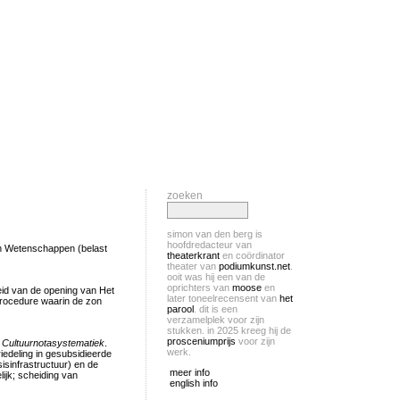
zoeken
simon van den berg is
hoofdredacteur van
en Wetenschappen (belast
theaterkrant
en coördinator
theater van
podiumkunst.net
.
ooit was hij een van de
oprichters van
moose
en
heid van de opening van Het
later toneelrecensent van
het
 procedure waarin de zon
parool
. dit is een
verzamelplek voor zijn
stukken. in 2025 kreeg hij de
prosceniumprijs
voor zijn
g Cultuurnotasystematiek
.
werk.
riedeling in gesubsidieerde
isinfrastructuur) en de
meer info
ijk; scheiding van
english info