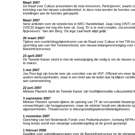
Maart 2007
De Raad voor Cultuur presenteert de nota
Innoveren, Participeren!
, waarin z
inrichting van het nieuwe subsidiestelsel. In deze nota worden de functies v
instellingen aan de functies gekoppeld.
Maart 2007
Serie artikelen over de toneelcrisis in NRC Handelsblad. Jaap Jong (VNT)
(VSCD) leggen het nog één keer uit. Jong: ‘Er is te veel complex, onconventio
fijnproevers.’ Van den Berg: ‘De lege zaal heeft altijd gelijk.’
26 maart 2007
Tijdens een voorlichtingsbijeenkomst van de Raad voor Cultuur in het TIN ko
oprichting aan van Het Toneelverbond, een nieuwe belangenvereniging voor in
Basisinfrastructuur.
23 april 2007
De Tweede Kamer stemt in met de wetswijziging die nodig is om de nieuwe su
te maken.
1 mei 2007
Jan Post legt zijn functie neer als voorzitter van de VNT. Officieel om meer tij
andere werkzaamheden, maar in een brief aan de leden laat hij blijken verbitte
aan samenwerking.
22 juni 2007
Minister Plasterk biedt de Tweede Kamer zijn hoofdlijnennotitie cultuurbeleid
K
3 september 2007
Minister Plasterk spreekt tijdens de opening van TF de verzamelde theater
verwachtingen zijn hooggespannen, maar de minister houdt een ultrakorte s
algemeenheden. Theatersector is teleurgesteld/gepikeerd/beledigd/woest.
1 november 2007
Oprichting van het Nederlands Fonds voor Podiumkunsten+, kortweg NFPK+,
hoog tempo wordt een vierjarige subsidieregeling uit de grond gestampt.
1 februari 2008
Deadline voor subsidieaanvragen voor de Basisinfrastructuur en de vierjarige