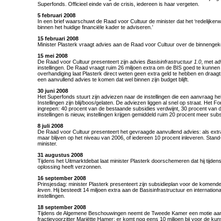
Superfonds. Officieel einde van de crisis, iedereen is haar vergeten.
5 februari 2008
In een brief waarschuwt de Raad voor Cultuur de minister dat het ‘redelijkerwij
binnen het huidige financiële kader te adviseren.’
15 februari 2008
Minister Plasterk vraagt advies aan de Raad voor Cultuur over de binneng
15 mei 2008
De Raad voor Cultuur presenteert zijn advies
Basisinfrastructuur 1.0
, met a
instellingen. De Raad vraagt ruim 26 miljoen extra om de BIS goed te kunnen s
overhandiging laat Plasterk direct weten geen extra geld te hebben en draagt 
een aanvullend advies te komen dat wel binnen zijn budget blijft.
30 juni 2008
Het Superfonds stuurt zijn adviezen naar de instellingen die een aanvraag h
Instellingen zijn blij/boos/gelaten. De adviezen liggen al snel op straat. Het F
ingrepen: 40 procent van de bestaande subsidies verdwijnt, 30 procent van 
instellingen is nieuw, instellingen krijgen gemiddeld ruim 20 procent meer subs
8 juli 2008
De Raad voor Cultuur presenteert het gevraagde aanvullend advies: als extra ge
maar blijven op het niveau van 2006, of iedereen 10 procent inleveren. Stan
minister.
31 augustus 2008
Tijdens het Uitmarktdebat laat minister Plasterk doorschemeren dat hij tijdens
oplossing heeft verzonnen.
16 september 2008
Prinsjesdag: minister Plasterk presenteert zijn subsidieplan voor de komende 
leven
. Hij besteedt 14 miljoen extra aan de Basisinfrastructuur en internation
instellingen.
18 september 2008
Tijdens de Algemene Beschouwingen neemt de Tweede Kamer een motie aa
fractievoorzitter Mariëtte Hamer: er komt nog eens 10 miljoen bij voor de kun