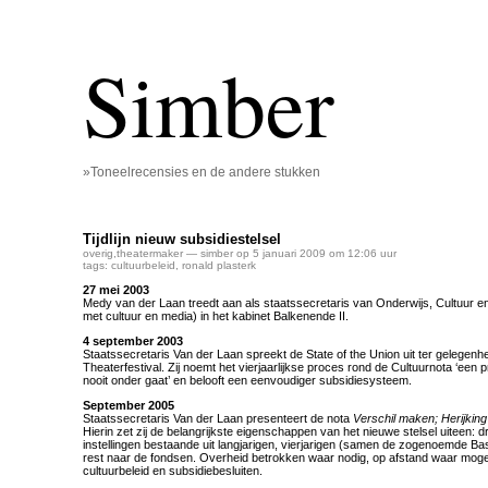
Simber
»Toneelrecensies en de andere stukken
Tijdlijn nieuw subsidiestelsel
overig
,
theatermaker
— simber op 5 januari 2009 om 12:06 uur
tags:
cultuurbeleid
,
ronald plasterk
27 mei 2003
Medy van der Laan treedt aan als staatssecretaris van Onderwijs, Cultuur 
met cultuur en media) in het kabinet Balkenende II.
4 september 2003
Staatssecretaris Van der Laan spreekt de State of the Union uit ter gelegen
Theaterfestival. Zij noemt het vierjaarlijkse proces rond de Cultuurnota ‘een
nooit onder gaat’ en belooft een eenvoudiger subsidiesysteem.
September 2005
Staatssecretaris Van der Laan presenteert de nota
Verschil maken; Herijkin
Hierin zet zij de belangrijkste eigenschappen van het nieuwe stelsel uiteen: d
instellingen bestaande uit langjarigen, vierjarigen (samen de zogenoemde Bas
rest naar de fondsen. Overheid betrokken waar nodig, op afstand waar mogel
cultuurbeleid en subsidiebesluiten.