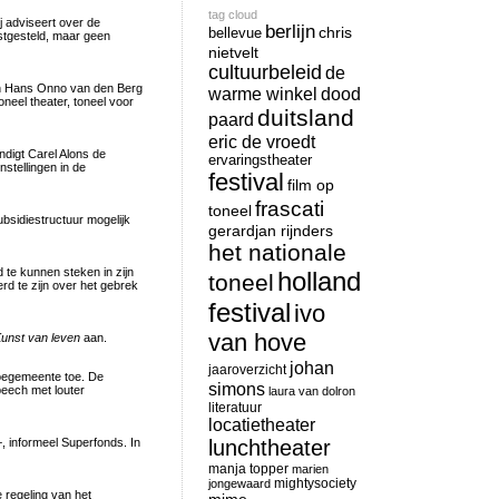
tag cloud
ij adviseert over de
berlijn
chris
bellevue
astgesteld, maar geen
nietvelt
cultuurbeleid
de
 en Hans Onno van den Berg
warme winkel
dood
neel theater, toneel voor
duitsland
paard
eric de vroedt
ndigt Carel Alons de
ervaringstheater
stellingen in de
festival
film op
frascati
toneel
bsidiestructuur mogelijk
gerardjan rijnders
het nationale
d te kunnen steken in zijn
holland
toneel
rd te zijn over het gebrek
festival
ivo
van hove
unst van leven
aan.
johan
jaaroverzicht
goegemeente toe. De
simons
peech met louter
laura van dolron
literatuur
locatietheater
 informeel Superfonds. In
lunchtheater
manja topper
marien
mightysociety
jongewaard
 regeling van het