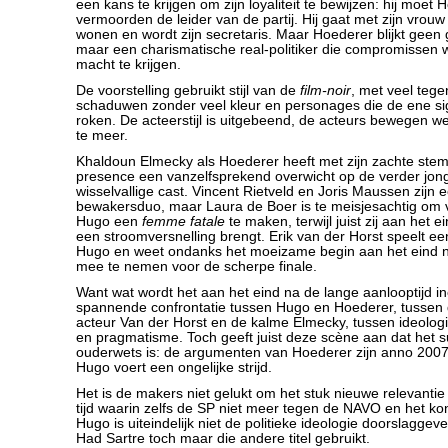
een kans te krijgen om zijn loyaliteit te bewijzen: hij moet
vermoorden de leider van de partij. Hij gaat met zijn vro
wonen en wordt zijn secretaris. Maar Hoederer blijkt geen g
maar een charismatische real-politiker die compromissen w
macht te krijgen.
De voorstelling gebruikt stijl van de
film-noir
, met veel tege
schaduwen zonder veel kleur en personages die de ene si
roken. De acteerstijl is uitgebeend, de acteurs bewegen w
te meer.
Khaldoun Elmecky als Hoederer heeft met zijn zachte stem
presence een vanzelfsprekend overwicht op de verder jon
wisselvallige cast. Vincent Rietveld en Joris Maussen zijn 
bewakersduo, maar Laura de Boer is te meisjesachtig om
Hugo een
femme fatale
te maken, terwijl juist zij aan het e
een stroomversnelling brengt. Erik van der Horst speelt ee
Hugo en weet ondanks het moeizame begin aan het eind 
mee te nemen voor de scherpe finale.
Want wat wordt het aan het eind na de lange aanlooptijd i
spannende confrontatie tussen Hugo en Hoederer, tussen 
acteur Van der Horst en de kalme Elmecky, tussen ideologis
en pragmatisme. Toch geeft juist deze scène aan dat het s
ouderwets is: de argumenten van Hoederer zijn anno 2007 
Hugo voert een ongelijke strijd.
Het is de makers niet gelukt om het stuk nieuwe relevanti
tijd waarin zelfs de SP niet meer tegen de NAVO en het kon
Hugo is uiteindelijk niet de politieke ideologie doorslaggev
Had Sartre toch maar die andere titel gebruikt.