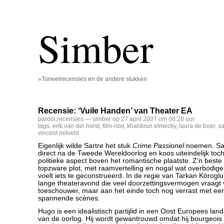
Simber
»Toneelrecensies en de andere stukken
Recensie: ‘Vuile Handen’ van Theater EA
parool
,
recensies
— simber op 27 april 2007 om 08:28 uur
tags:
erik van der horst
,
film-noir
,
khaldoun elmecky
,
laura de boer
,
sa
vincent rietveld
Eigenlijk wilde Sartre het stuk
Crime Passionel
noemen. Sar
direct na de Tweede Wereldoorlog en koos uiteindelijk toch 
politieke aspect boven het romantische plaatste. Z’n beste s
topzware plot, met raamvertelling en nogal wat overbodige
voelt iets te geconstrueerd. In de regie van Tarkan Körogl
lange theateravond die veel doorzettingsvermogen vraagt
toeschouwer, maar aan het einde toch nog verrast met een
spannende scènes.
Hugo is een idealistisch partijlid in een Oost Europees lan
van de oorlog. Hij wordt gewantrouwd omdat hij bourgeois 