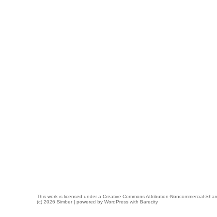
This work is licensed under a
Creative Commons Attribution-Noncommercial-Share
(c) 2026 Simber | powered by
WordPress
with
Barecity