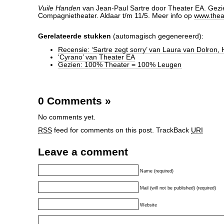
Vuile Handen
van Jean-Paul Sartre door Theater EA. Gezie
Compagnietheater. Aldaar t/m 11/5. Meer info op
www.thea
Gerelateerde stukken
(automagisch gegenereerd):
Recensie: ‘Sartre zegt sorry’ van Laura van Dolron, 
‘Cyrano’ van Theater EA
Gezien: 100% Theater = 100% Leugen
0 Comments
»
No comments yet.
RSS
feed for comments on this post.
TrackBack
URI
Leave a comment
Name (required)
Mail (will not be published) (required)
Website