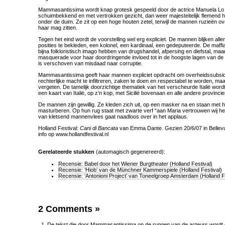
Mammasantissima wordt knap grotesk gespeeld door de actrice Manuela Lo
schuimbekkend en met vertrokken gezicht, dan weer majesteitelijk flemend 
onder de duim. Ze zit op een hoge houten zetel, terwijl de mannen ruzieën over
haar mag zitten.
Tegen het eind wordt de voorstelling wel erg expliciet. De mannen blijken al
posities te bekleden, een kolonel, een kardinaal, een gedeputeerde. De maff
bijna folkloristisch imago hebben van drugshandel, afpersing en diefstal, maar
masquerade voor haar doordringende invloed tot in de hoogste lagen van d
is verschoven van misdaad naar corruptie.
Mammasantissima geeft haar mannen expliciet opdracht om overheidssubsidi
rechterlijke macht te infiltreren, zaken te doen en respectabel te worden, maar
vergeten. De tamelijk doorzichtige thematiek van het verscheurde Italië word
een kaart van Italië, op z’n kop, met Sicilië bovenaan en alle andere provincie
De mannen zijn gewillig. Ze kleden zich uit, op een masker na en staan met h
masturberen. Op hun rug staat met zwarte verf “aan Maria vertrouwen wij het l
van kletsend mannenvlees gaat naadloos over in het applaus.
Holland Festival:
Cani di Bancata
van Emma Dante. Gezien 20/6/07 in Bellevu
info op www.hollandfestival.nl
Gerelateerde stukken
(automagisch gegenereerd):
Recensie: Babel door het Wiener Burgtheater (Holland Festival)
Recensie: ‘Hiob’ van de Münchner Kammerspiele (Holland Festival)
Recensie: ‘Antonioni Project’ van Toneelgroep Amsterdam (Holland F
2 Comments
»
De tekst die door Mammasantissima op de ruggen van de acteurs wordt g