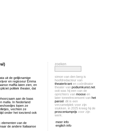
al)
zoeken
simon van den berg is
ta uit de gelijknamige
hoofdredacteur van
chrijver en regisseur Emma
theaterkrant
en coördinator
iaanse maffia laten zien, en
theater van
podiumkunst.net
.
iet politiek theater, dat
ooit was hij een van de
oprichters van
moose
en
later toneelrecensent van
het
 gehoorzaam aan de baas
parool
. dit is een
n mafia. In Nederland
verzamelplek voor zijn
meshoedjes lopen ze
stukken. in 2025 kreeg hij de
lletjes, vechten ze
prosceniumprijs
voor zijn
tijd onder het toeziend ook
werk.
meer info
jk elementen van de
english info
naar de andere Italiaanse