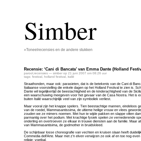
Simber
»Toneelrecensies en de andere stukken
Recensie: ‘Cani di Bancata’ van Emma Dante (Holland Festiv
parool
,
recensies
— simber op 21 juni 2007 om 08:26 uur
tags:
festival
,
holland festival
,
italië
Straathonden, maar ook: parasieten, dat is de betekenis van de Cani di Banca
Italiaanse voorstelling die enkele dagen op het Holland Festival te zien is. S
Dante wil tegelijkertijd de beestachtigheid en de kinderachtigheid van de Sicil
een waarschuwing meegeven voor het gevaar van de Casa Nostra. Het is explic
buiten Italië waarschijnlijk veel van zijn symboliek verliest.
Maar vooral zijn het knappe spelers. Tien beestachtige mannen, eindeloos
van de roedel, Mammasantissima, de ultieme heilige vrouw en vlees geworde
zouden we ze mimers noemen. Met hun te wijde pakken en slappe vilten da
parmantig over het podium. Met krachtige fysiek spelen ze vernederende spe
onderling en overtroeven ze elkaar in trouwe diensten aan de familie. Maar al
van Mammasantisima, de godmother in bruidskleed.
De schijnbaar losse choreografie van vechten en kruisen slaan heeft duideli
Commedia dell’Arte. Maar met z’n elven verwijzen ze ook af en toe nog even 
religie: voetbal.