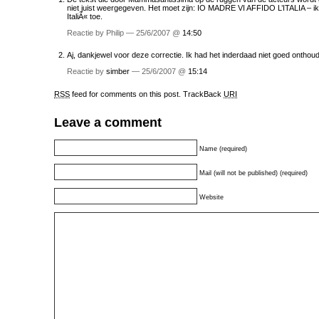
niet juist weergegeven. Het moet zijn: IO MADRE VI AFFIDO L’ITALIA – ik,
ItaliÃ« toe.
Reactie by Philip — 25/6/2007 @
14:50
Aj, dankjewel voor deze correctie. Ik had het inderdaad niet goed onthou
Reactie by
simber
— 25/6/2007 @
15:14
RSS
feed for comments on this post.
TrackBack
URI
Leave a comment
Name (required)
Mail (will not be published) (required)
Website