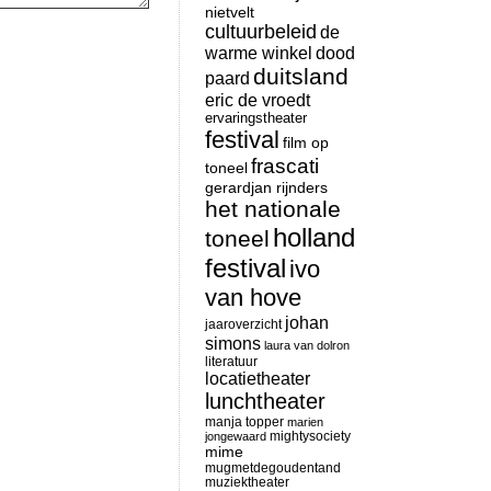
nietvelt
cultuurbeleid
de
warme winkel
dood
duitsland
paard
eric de vroedt
ervaringstheater
festival
film op
frascati
toneel
gerardjan rijnders
het nationale
holland
toneel
festival
ivo
van hove
johan
jaaroverzicht
simons
laura van dolron
literatuur
locatietheater
lunchtheater
manja topper
marien
mightysociety
jongewaard
mime
mugmetdegoudentand
muziektheater