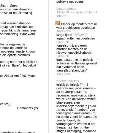
publieke optredens
 Sicco. Soms
theateragenda
houdt ze haar dienaren
13/09
19:30u gala van het nl
 wie er het dichtst bij
theater
lemaal vooraanstaande
simber op theaterkrant.nl
ia mag dan inmiddels een
wim t. schippers overleden
 eigenlijk is dat maar een
16/6/2026
e samenleving. Haar werk
lange lijnen
15/6/2026
agaath witteman overleden
6/6/2026
es te regelen, de
toneelschrijvers eren
 nooit de familie te
martine manten en de
t nog eens versterkt door
nieuwe toneelbibliotheek
s als aparte eilandjes.
5/6/2026
kunstenaars in de politiek –
un rug naar het publiek te
‘ik heb in het theater geleerd
ot van Italië”. Het geluid
dat systemen nooit
vanzelfsprekend zijn’
13/3/2026
e. Aldaar t/m 22/6. Meer
recente reacties
kritiek op kritiek #4 – in
gesprek met joost ramaer –
de theaterpodcast
op
recensie: ‘moskou op sterk
water’ van de warme winkel
shakespeare en
estival)
leiderschap: macbeth | sioo
Comments (2)
op
recensie: ‘macbeth’ van
toneelgroep amsterdam (hf)
nu op de vuurlinie: camera’s
zonder beeld; de
vormgegeven wereld in het
theater | simber
op
the
stages of staging, madonna
everfd is in de recensie