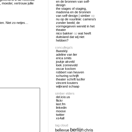
en de bronnen van self-
 moeder, vertrouw jullie
design
the stages of staging,
madonna en de bronnen
van self-design | simber
op
nu op de vuurlinie: camera’s
den. Niet zo netjes…
zonder beeld; de
vormgegeven wereld in het
theater
nico bakker
op
wat heeft
duitsland dat wij niet
hebben?
concullega's
8weekly
adeline van lier
erica smits
joukje akveld
loek zonneveld
oscar kocken
robbert van heuven
schuring schrijft
theater schrift lucifer
vincent kouters
wijbrand schaap
simber elders
del.icio.us
flickr
last.fm
linkedin
moose
twitter
xs4all
tag cloud
berlijn
chris
bellevue