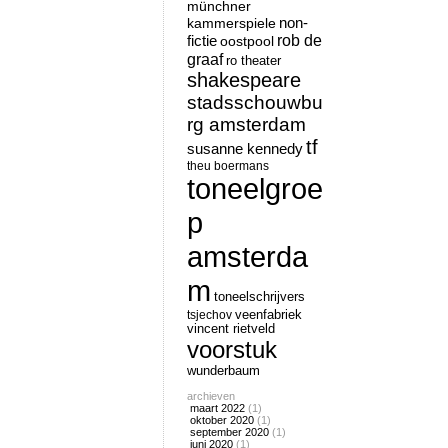
münchner
non-
kammerspiele
rob de
fictie
oostpool
graaf
ro theater
shakespeare
stadsschouwbu
rg amsterdam
tf
susanne kennedy
theu boermans
toneelgroe
p
amsterda
m
toneelschrijvers
tsjechov
veenfabriek
vincent rietveld
voorstuk
wunderbaum
archieven
maart 2022
(1)
oktober 2020
(1)
september 2020
(1)
juni 2020
(1)