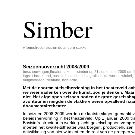
Simber
»Toneelrecensies en de andere stukken
Seizoensoverzicht 2008/2009
beschouwingen
,
theatermaker
— simber op 21 september 2009 om 1
tags:
't barre land
,
basisinfrastructuur
,
biografisch
,
de warme winkel
,
mugmetdegoudentand
,
non-fictie
Met de enorme stelselherziening in het theaterveld ac
we weer nadenken over de kunst, zou je denken. Maar z
niet. Het afgelopen seizoen boden de grote gezelsch
avontuur en neigden de vlakke vloeren opvallend naar 
documentairetheater.
In seizoen 2008-2009 werden de laatste slagen gemaakt v
beleidshervorming in het theaterveld. Op 1 januari 2009 tr
Basisinfrastructuur in werking: acht gezelschappen verspre
moeten het kwaliteitstheater waarborgen, productiehuizen
ontwikkeling van nieuw talent en de rest van de groepen 