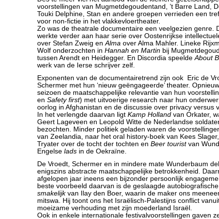
voorstellingen van Mugmetdegoudentand, ’t Barre Land, 
Touki Delphine, Stan en andere groepen verrieden een tre
voor non-fictie in het vlakkevloertheater.
Zo was de theatrale documentaire een veelgezien genre.
werkte verder aan haar serie over Oostenrijkse intellectu
over Stefan Zweig en
Alma
over Alma Mahler. Lineke Rijx
Wolf onderzochten in
Hannah en Martin
bij Mugmetdegoude
tussen Arendt en Heidegger. En Discordia speelde
About B
werk van de Ierse schrijver zelf.
Exponenten van de documentairetrend zijn ook Eric de Vr
Schermer met hun ‘nieuw geëngageerde’ theater. Opnieuw 
seizoen de maatschappelijke relevantie van hun voorstelli
en
Safety first
) met uitvoerige research naar hun onderwerp
oorlog in Afghanistan en de discussie over privacy versus ve
In het verlengde daarvan ligt
Kamp Holland
van Orkater, wa
Geert Lageveen en Leopold Witte de Nederlandse soldate
bezochten. Minder politiek geladen waren de voorstelling
van Zeelandia, naar het oral history-boek van Kees Slager
Tryater over de tocht der tochten en
Beer tourist
van Wund
Engelse
lads
in de Oekraïne.
De Vroedt, Schermer en in mindere mate Wunderbaum dele
enigszins abstracte maatschappelijke betrokkenheid. Daarna
afgelopen jaar ineens een bijzonder persoonlijk engagemen
beste voorbeeld daarvan is de geslaagde autobiografische
smakelijk
van Ilay den Boer, waarin de maker ons meeneem
mitswa. Hij toont ons het Israëlisch-Palestijns conflict vanuit
moeizame verhouding met zijn moederland Israël.
Ook in enkele internationale festivalvoorstellingen gaven 