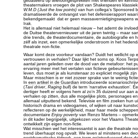
gebaseerd op telefoongesprekken met vrienden en kennis
theatermakers vroegen de plot van Shakespeares klassieker
W.M.D (Just the low points)
van hun collega’s Sponsored 
dramatiseerde de ontvangst van het defensierapport waar
bekendgemaakt dat er geen massavernietigingswapens w
Irak.
Het is allemaal niet helemaal nieuw – het ademt de invloed
de Duitse theatervernieuwer uit de jaren twintig – maar 
drie trends, de theaterdocumentaire, de autobiografie en 
zélf als inzet, een opmerkelijke onderstroom in het heden
theatrale non-fictie.
Waar komt deze voorkeur vandaan? Duidt het wellicht op 
vertrouwen in verhalen? Daar lijkt het soms op. Koos Terps
aantal jaren geleden over de dood van de metafoor: het pu
ervaring meer met het vertalen van fictieve gebeurtenissen
leven, dus moet je als kunstenaar zo expliciet mogelijk zijn 
Maar misschien is er niet zozeer sprake van te weinig ficti
In
een artikel in de Guardian
introduceerde scenarioschrijv
(
Taxi driver
,
Raging bull
) de term ‘narrative exhaustion’.
dertiger heeft er volgens hem al zo’n 35 duizend uur aan a
verhalen op zitten, dus alle mogelijke plots, personages en
allemaal uitputtend bekend. Televisie en film zoeken hun uit
historisch drama en videogames, of wijken uit naar kunstv
reflecteren op de werkelijkheid, maar haar mede scheppen
documentaire
Enjoy poverty
van Renzo Martens – opmerke
in dit kader begrijpelijk, uitgekozen voor het Vlaams Theate
ontwikkelt zijn eigen non-fictie.
Wat misschien wel het interessantst is aan die theatrale non-
trend überhaupt nog opvalt. We leven al minstens een dec
postdramatische tijdperk, een term geïntroduceerd door d