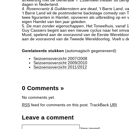
afrekening met de Generatie Y. Essentieel theater uit Berlij
dagen in Nederland.
4.
Rosencrantz & Guildernstern are dead
, ’t Barre Land, 
’t Barre Land wil de postmoderne backstage comedy van 
twee figuranten in Hamlet, opvoeren als uitbreiding op en vo
eigen Hamlet van tien jaar geleden.
5.
De man zonder eigenschappen
, Het Toneelhuis, vanaf 
Guy Cassiers begint aan een nieuwe cyclus naar het omva
Musil, spelend aan de vooravond van de Eerste Wereldoor
aan de vooravond van de Tweede Wereldoorlog. Voelt u d
Gerelateerde stukken
(automagisch gegenereerd):
Seizoensoverzicht 2007/2008
Seizoensoverzicht 2009/2010
Seizoensoverzicht 2011/2012
0 Comments
»
No comments yet.
RSS
feed for comments on this post.
TrackBack
URI
Leave a comment
Name (required)