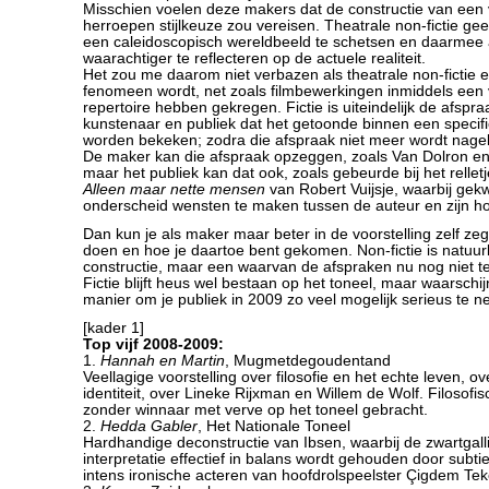
Misschien voelen deze makers dat de constructie van een v
herroepen stijlkeuze zou vereisen. Theatrale non-fictie geef
een caleidoscopisch wereldbeeld te schetsen en daarmee 
waarachtiger te reflecteren op de actuele realiteit.
Het zou me daarom niet verbazen als theatrale non-fictie e
fenomeen wordt, net zoals filmbewerkingen inmiddels een 
repertoire hebben gekregen. Fictie is uiteindelijk de afspr
kunstenaar en publiek dat het getoonde binnen een specif
worden bekeken; zodra die afspraak niet meer wordt nagelee
De maker kan die afspraak opzeggen, zoals Van Dolron e
maar het publiek kan dat ook, zoals gebeurde bij het relle
Alleen maar nette mensen
van Robert Vuijsje, waarbij gek
onderscheid wensten te maken tussen de auteur en zijn h
Dan kun je als maker maar beter in de voorstelling zelf ze
doen en hoe je daartoe bent gekomen. Non-fictie is natuurl
constructie, maar een waarvan de afspraken nu nog niet te
Fictie blijft heus wel bestaan op het toneel, maar waarschijnl
manier om je publiek in 2009 zo veel mogelijk serieus te 
[kader 1]
Top vijf 2008-2009:
1.
Hannah en Martin
, Mugmetdegoudentand
Veellagige voorstelling over filosofie en het echte leven, o
identiteit, over Lineke Rijxman en Willem de Wolf. Filosofis
zonder winnaar met verve op het toneel gebracht.
2.
Hedda Gabler
, Het Nationale Toneel
Hardhandige deconstructie van Ibsen, waarbij de zwartgall
interpretatie effectief in balans wordt gehouden door subt
intens ironische acteren van hoofdrolspeelster Çigdem Tek