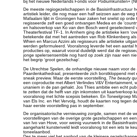
bij het nieuwe Nederlands Fonds voor Podiumkunsten+ (N
De meeste regiogezelschappen in de Basisinfrastructuur
artistiek leider, die nog maar een half seizoen aan de weg 
Mafaalani lijkt in Groningen haar zaken het snelst op orde
regisseerde zelf een goed ontvangen Medea en de ‘countr
en halsoverkop van Ko van den Bosch werd geselecteerd 
Theaterfestival TF-1. In Arnhem ging de artistieke kern ‘ove
betekende dat met het aantreden van Rob Klinkenberg als 
Whien en Marcus Azzini als regisseurs alle artistieke uit
werden geformuleerd. Vooralsnog leverde het een aantal 
producties op, waaruit vooral duidelijk werd dat de regisse
jonge spelersensemble nog hard op zoek zijn naar een nie
het begrip ‘groot gezelschap’.
De Utrechtse Spelen, de onhandige nieuwe naam voor de 
Paardenkathedraal, presenteerde zich borstkloppend met
sneak preview. Maar de eerste voorstelling,
The beauty qu
een coproductie met Albert Verlindes V&V Entertainment, we
unaniem in de pan gehakt. Jos Thies ambitie een echt pub
te zetten dat de helft van zijn inkomsten uit kaartverkoop 
vooralsnog met lichte scepsis bekeken. En Toneelgroep Maa
van Els Inc. en Het Vervolg, houdt de kaarten nog tegen de
haar eerste voorstelling pas in september.
De organisatorische vernieuwing zorgde, samen met de w
voorstellingen van de overige grote gezelschappen en een
van Ivo van Hove, voor weinig vuurwerk in de Basisinfrastr
aangeharkt kunstenveld leidt vooralsnog tot een iets te ke
toneelaanbod.
Des te meer viel het aanbod van de kleinere gezelschappe