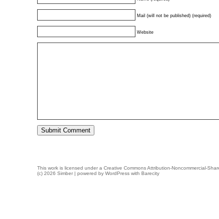
Mail (will not be published) (required)
Website
This work is licensed under a
Creative Commons Attribution-Noncommercial-Share
(c) 2026 Simber | powered by
WordPress
with
Barecity