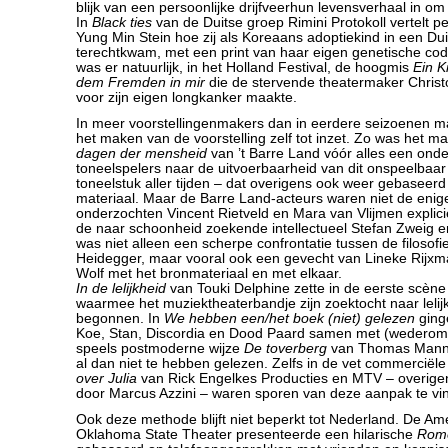
blijk van een persoonlijke drijfveerhun levensverhaal in om
In
Black ties
van de Duitse groep Rimini Protokoll vertelt p
Yung Min Stein hoe zij als Koreaans adoptiekind in een Dui
terechtkwam, met een print van haar eigen genetische cod
was er natuurlijk, in het Holland Festival, de hoogmis
Ein K
dem Fremden in mir
die de stervende theatermaker Christ
voor zijn eigen longkanker maakte.
In meer voorstellingenmakers dan in eerdere seizoenen m
het maken van de voorstelling zelf tot inzet. Zo was het ma
dagen der mensheid
van ’t Barre Land vóór alles een ond
toneelspelers naar de uitvoerbaarheid van dit onspeelbaar
toneelstuk aller tijden – dat overigens ook weer gebaseerd
materiaal. Maar de Barre Land-acteurs waren niet de enig
onderzochten Vincent Rietveld en Mara van Vlijmen explici
de naar schoonheid zoekende intellectueel Stefan Zweig 
was niet alleen een scherpe confrontatie tussen de filosof
Heidegger, maar vooral ook een gevecht van Lineke Rijxm
Wolf met het bronmateriaal en met elkaar.
In de lelijkheid
van Touki Delphine zette in de eerste scèn
waarmee het muziektheaterbandje zijn zoektocht naar lelij
begonnen. In
We hebben een/het boek (niet) gelezen
ging
Koe, Stan, Discordia en Dood Paard samen met (wederom)
speels postmoderne wijze
De toverberg
van Thomas Mann te
al dan niet te hebben gelezen. Zelfs in de vet commerciël
over Julia
van Rick Engelkes Producties en MTV – overige
door Marcus Azzini – waren sporen van deze aanpak te vi
Ook deze methode blijft niet beperkt tot Nederland. De A
Oklahoma State Theater presenteerde een hilarische
Rome