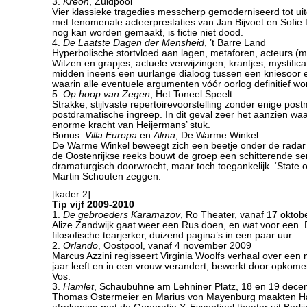
3.
Kreon
, Zuidpool
Vier klassieke tragedies messcherp gemoderniseerd tot ui
met fenomenale acteerprestaties van Jan Bijvoet en Sofie D
nog kan worden gemaakt, is fictie niet dood.
4.
De Laatste Dagen der Mensheid
, ’t Barre Land
Hyperbolische stortvloed aan lagen, metaforen, acteurs (met 
Witzen en grapjes, actuele verwijzingen, krantjes, mystifica
midden ineens een uurlange dialoog tussen een kniesoor e
waarin alle eventuele argumenten vóór oorlog definitief w
5.
Op hoop van Zegen
, Het Toneel Speelt
Strakke, stijlvaste repertoirevoorstelling zonder enige pos
postdramatische ingreep. In dit geval zeer het aanzien waa
enorme kracht van Heijermans’ stuk.
Bonus:
Villa Europa
en
Alma
, De Warme Winkel
De Warme Winkel beweegt zich een beetje onder de radar l
de Oostenrijkse reeks bouwt de groep een schitterende ser
dramaturgisch doorwrocht, maar toch toegankelijk. ‘State of
Martin Schouten zeggen.
[kader 2]
Tip vijf 2009-2010
1.
De gebroeders Karamazov
, Ro Theater, vanaf 17 oktob
Alize Zandwijk gaat weer een Rus doen, en wat voor een. 
filosofische tearjerker, duizend pagina’s in een paar uur.
2.
Orlando
, Oostpool, vanaf 4 november 2009
Marcus Azzini regisseert Virginia Woolfs verhaal over een
jaar leeft en in een vrouw verandert, bewerkt door opkomend
Vos.
3.
Hamlet
, Schaubühne am Lehniner Platz, 18 en 19 dec
Thomas Ostermeier en Marius von Mayenburg maakten Ha