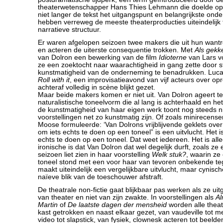
theaterwetenschapper Hans Thies Lehmann die doelde op
niet langer de tekst het uitgangspunt en belangrijkste ond
hebben verreweg de meeste theaterproducties uiteindelijk
narratieve structuur.
Er waren afgelopen seizoen twee makers die uit hun wantr
en acteren de uiterste consequentie trokken. Met
Als gekk
van Dolron een bewerking van de film
Idioterne
van Lars v
ze een zoektocht naar waarachtigheid in gang zette door st
kunstmatigheid van de onderneming te benadrukken. Luc
Roll with it
, een improvisatieavond van vijf acteurs over opr
achteraf volledig in scène blijkt gezet.
Maar beide makers komen er niet uit. Van Dolron ageert t
naturalistische toneelvorm die al lang is achterhaald en h
de kunstmatigheid van haar eigen werk toont nog steeds n
voorstellingen net zo kunstmatig zijn. Of zoals minirecensen
Moose formuleerde: ‘Van Dolrons vrijblijvende geklets ove
om iets echts te doen op een toneel” is een uitvlucht. Het is
echts te doen op een toneel. Dat weet iedereen. Het is all
ironische is dat Van Dolron dat wel degelijk durft, zoals ze 
seizoen liet zien in haar voorstelling
Welk stuk?
, waarin ze
toneel stond met een voor haar van tevoren onbekende t
maakt uiteindelijk een vergelijkbare uitvlucht, maar cynisch
naïeve blik van de toeschouwer afstraft.
De theatrale non-fictie gaat blijkbaar pas werken als ze ui
van theater en niet van zijn zwakte. In voorstellingen als
A
Martin
of
De laatste dagen der mensheid
worden alle theat
kast getrokken en naast elkaar gezet, van vaudeville tot m
video tot slapstick, van fysiek, clownesk acteren tot beelden