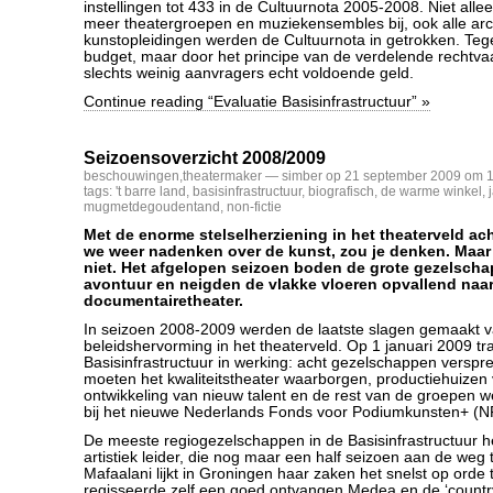
instellingen tot 433 in de Cultuurnota 2005-2008. Niet all
meer theatergroepen en muziekensembles bij, ook alle ar
kunstopleidingen werden de Cultuurnota in getrokken. Tegel
budget, maar door het principe van de verdelende rechtva
slechts weinig aanvragers echt voldoende geld.
Continue reading “Evaluatie Basisinfrastructuur” »
Seizoensoverzicht 2008/2009
beschouwingen
,
theatermaker
— simber op 21 september 2009 om 1
tags:
't barre land
,
basisinfrastructuur
,
biografisch
,
de warme winkel
,
mugmetdegoudentand
,
non-fictie
Met de enorme stelselherziening in het theaterveld ac
we weer nadenken over de kunst, zou je denken. Maar z
niet. Het afgelopen seizoen boden de grote gezelsch
avontuur en neigden de vlakke vloeren opvallend naar 
documentairetheater.
In seizoen 2008-2009 werden de laatste slagen gemaakt v
beleidshervorming in het theaterveld. Op 1 januari 2009 tr
Basisinfrastructuur in werking: acht gezelschappen verspre
moeten het kwaliteitstheater waarborgen, productiehuizen
ontwikkeling van nieuw talent en de rest van de groepen 
bij het nieuwe Nederlands Fonds voor Podiumkunsten+ (N
De meeste regiogezelschappen in de Basisinfrastructuur
artistiek leider, die nog maar een half seizoen aan de weg 
Mafaalani lijkt in Groningen haar zaken het snelst op orde
regisseerde zelf een goed ontvangen Medea en de ‘countr