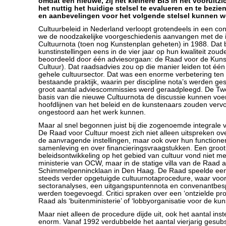
omdat een nieuwe, zij het kleinere BIS in het vooruitzic
het nuttig het huidige stelsel te evalueren en te bezi
en aanbevelingen voor het volgende stelsel kunnen w
Cultuurbeleid in Nederland verloopt grotendeels in een co
we de noodzakelijke voorgeschiedenis aanvangen met de 
Cultuurnota (toen nog Kunstenplan geheten) in 1988. Dat b
kunstinstellingen eens in de vier jaar op hun kwaliteit zou
beoordeeld door één adviesorgaan: de Raad voor de Kunst
Cultuur). Dat raadsadvies zou op die manier leiden tot één
gehele cultuursector. Dat was een enorme verbetering ten
bestaande praktijk, waarin per discipline nota’s werden g
groot aantal adviescommissies werd geraadpleegd. De T
basis van die nieuwe Cultuurnota de discussie kunnen voe
hoofdlijnen van het beleid en de kunstenaars zouden vervo
ongestoord aan het werk kunnen.
Maar al snel begonnen juist bij die zogenoemde integrale 
De Raad voor Cultuur moest zich niet alleen uitspreken ove
de aanvragende instellingen, maar ook over hun functione
samenleving en over financieringsvraagstukken. Een groot
beleidsontwikkeling op het gebied van cultuur vond niet me
ministerie van OCW, maar in de statige villa van de Raad 
Schimmelpennincklaan in Den Haag. De Raad speelde een 
steeds verder opgetuigde cultuurnotaprocedure, waar voo
sectoranalyses, een uitgangspuntennota en convenantbes
werden toegevoegd. Critici spraken over een ‘ontzielde pr
Raad als ‘buitenministerie’ of ‘lobbyorganisatie voor de kun
Maar niet alleen de procedure dijde uit, ook het aantal inst
enorm. Vanaf 1992 verdubbelde het aantal vierjarig gesub