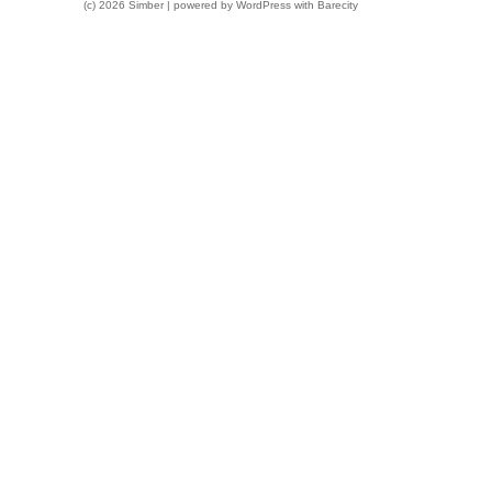
(c) 2026 Simber | powered by
WordPress
with
Barecity