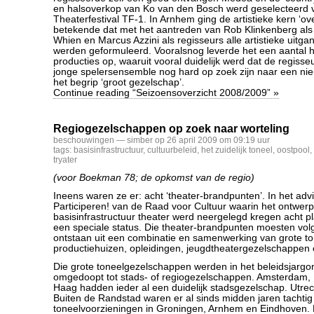
en halsoverkop van Ko van den Bosch werd geselecteerd 
Theaterfestival TF-1. In Arnhem ging de artistieke kern ‘ove
betekende dat met het aantreden van Rob Klinkenberg als 
Whien en Marcus Azzini als regisseurs alle artistieke uit
werden geformuleerd. Vooralsnog leverde het een aantal 
producties op, waaruit vooral duidelijk werd dat de regisse
jonge spelersensemble nog hard op zoek zijn naar een nie
het begrip ‘groot gezelschap’.
Continue reading “Seizoensoverzicht 2008/2009” »
Regiogezelschappen op zoek naar worteling
beschouwingen
— simber op 26 april 2009 om 09:19 uur
tags:
basisinfrastructuur
,
cultuurbeleid
,
het zuidelijk toneel
,
oostpool
,
tryater
(voor Boekman 78; de opkomst van de regio)
Ineens waren ze er: acht ‘theater-brandpunten’. In het adv
Participeren! van de Raad voor Cultuur waarin het ontwer
basisinfrastructuur theater werd neergelegd kregen acht p
een speciale status. Die theater-brandpunten moesten vo
ontstaan uit een combinatie en samenwerking van grote t
productiehuizen, opleidingen, jeugdtheatergezelschappe
Die grote toneelgezelschappen werden in het beleidsjargo
omgedoopt tot stads- of regiogezelschappen. Amsterdam,
Haag hadden ieder al een duidelijk stadsgezelschap. Utrech
Buiten de Randstad waren er al sinds midden jaren tachtig
toneelvoorzieningen in Groningen, Arnhem en Eindhoven. 