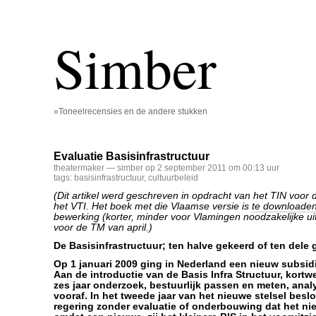
Simber
»Toneelrecensies en de andere stukken
Evaluatie Basisinfrastructuur
theatermaker
— simber op 2 september 2011 om 00:13 uur
tags:
basisinfrastructuur
,
cultuurbeleid
(Dit artikel werd geschreven in opdracht van het TIN voor
het VTI. Het boek met die Vlaamse versie is
te downloade
bewerking (korter, minder voor Vlamingen noodzakelijke uit
voor de TM van april.)
De Basisinfrastructuur; ten halve gekeerd of ten dele
Op 1 januari 2009 ging in Nederland een nieuw subsidie
Aan de introductie van de Basis Infra Structuur, kortw
zes jaar onderzoek, bestuurlijk passen en meten, anal
vooraf. In het tweede jaar van het nieuwe stelsel besl
regering zonder evaluatie of onderbouwing dat het ni