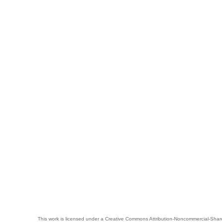
This work is licensed under a
Creative Commons Attribution-Noncommercial-Share