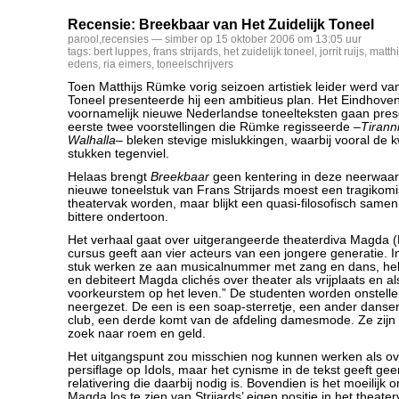
Recensie: Breekbaar van Het Zuidelijk Toneel
parool
,
recensies
— simber op 15 oktober 2006 om 13:05 uur
tags:
bert luppes
,
frans strijards
,
het zuidelijk toneel
,
jorrit ruijs
,
matth
edens
,
ria eimers
,
toneelschrijvers
Toen Matthijs Rümke vorig seizoen artistiek leider werd van
Toneel presenteerde hij een ambitieus plan. Het Eindhov
voornamelijk nieuwe Nederlandse toneelteksten gaan pre
eerste twee voorstellingen die Rümke regisseerde –
Tirann
Walhalla
– bleken stevige mislukkingen, waarbij vooral de k
stukken tegenviel.
Helaas brengt
Breekbaar
geen kentering in deze neerwaar
nieuwe toneelstuk van Frans Strijards moest een tragikomi
theatervak worden, maar blijkt een quasi-filosofisch same
bittere ondertoon.
Het verhaal gaat over uitgerangeerde theaterdiva Magda (
cursus geeft aan vier acteurs van een jongere generatie. I
stuk werken ze aan musicalnummer met zang en dans, heb
en debiteert Magda clichés over theater als vrijplaats en a
voorkeurstem op het leven.” De studenten worden onstelle
neergezet. De een is een soap-sterretje, een ander danse
club, een derde komt van de afdeling damesmode. Ze zijn
zoek naar roem en geld.
Het uitgangspunt zou misschien nog kunnen werken als ov
persiflage op Idols, maar het cynisme in de tekst geeft ge
relativering die daarbij nodig is. Bovendien is het moeilijk
Magda los te zien van Strijards’ eigen positie in het theate