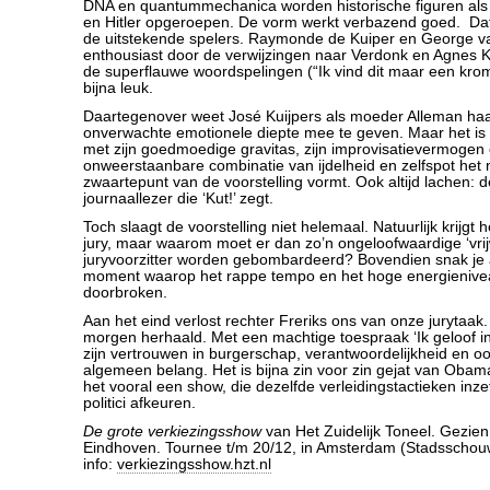
DNA en quantummechanica worden historische figuren als
en Hitler opgeroepen. De vorm werkt verbazend goed. Dat
de uitstekende spelers. Raymonde de Kuiper en George va
enthousiast door de verwijzingen naar Verdonk en Agnes 
de superflauwe woordspelingen (“Ik vind dit maar een kr
bijna leuk.
Daartegenover weet José Kuijpers als moeder Alleman ha
onverwachte emotionele diepte mee te geven. Maar het is P
met zijn goedmoedige gravitas, zijn improvisatievermogen 
onweerstaanbare combinatie van ijdelheid en zelfspot het n
zwaartepunt van de voorstelling vormt. Ook altijd lachen: d
journaallezer die ‘Kut!’ zegt.
Toch slaagt de voorstelling niet helemaal. Natuurlijk krijgt h
jury, maar waarom moet er dan zo’n ongeloofwaardige ‘vrijwi
juryvoorzitter worden gebombardeerd? Bovendien snak je 
moment waarop het rappe tempo en het hoge energieniv
doorbroken.
Aan het eind verlost rechter Freriks ons van onze jurytaak
morgen herhaald. Met een machtige toespraak ‘Ik geloof in d
zijn vertrouwen in burgerschap, verantwoordelijkheid en o
algemeen belang. Het is bijna zin voor zin gejat van Obama. 
het vooral een show, die dezelfde verleidingstactieken inze
politici afkeuren.
De grote verkiezingsshow
van Het Zuidelijk Toneel. Gezien
Eindhoven. Tournee t/m 20/12, in Amsterdam (Stadsschou
info:
verkiezingsshow.hzt.nl