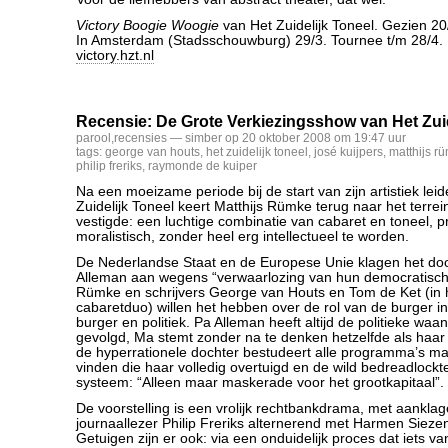
Victory Boogie Woogie
van Het Zuidelijk Toneel. Gezien 2
In Amsterdam (Stadsschouwburg) 29/3. Tournee t/m 28/4. 
victory.hzt.nl
Recensie: De Grote Verkiezingsshow van Het Zuid
parool
,
recensies
— simber op 20 oktober 2008 om 19:47 uur
tags:
george van houts
,
het zuidelijk toneel
,
josé kuijpers
,
matthijs r
philip freriks
,
raymonde de kuiper
Na een moeizame periode bij de start van zijn artistiek leid
Zuidelijk Toneel keert Matthijs Rümke terug naar het terrei
vestigde: een luchtige combinatie van cabaret en toneel, p
moralistisch, zonder heel erg intellectueel te worden.
De Nederlandse Staat en de Europese Unie klagen het do
Alleman aan wegens “verwaarlozing van hun democratische
Rümke en schrijvers George van Houts en Tom de Ket (in h
cabaretduo) willen het hebben over de rol van de burger in
burger en politiek. Pa Alleman heeft altijd de politieke wa
gevolgd, Ma stemt zonder na te denken hetzelfde als haar 
de hyperrationele dochter bestudeert alle programma’s ma
vinden die haar volledig overtuigd en de wild bedreadlockt
systeem: “Alleen maar maskerade voor het grootkapitaal”.
De voorstelling is een vrolijk rechtbankdrama, met aankla
journaallezer Philip Freriks alternerend met Harmen Siezen
Getuigen zijn er ook: via een onduidelijk proces dat iets v