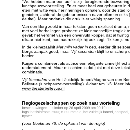
“We hebben maar een uur” is zijn terugkerende bezwering
lunchpauzevoorstelling. En er moet heel wat gebeuren in d
eten met witte wijn, herinneringen ophalen, door de stad lo
genieten, achteraf de gebeurtenissen navertellen en seks (
de titel). Maar ondanks die druk is er weinig spanning.
Van den Berg zoekt in haar teksten geen expliciet drama, 
met veel herhalingen probeert ze kleinmenselijke tragiek te
geval: het verdriet van een onvervuld koppel, dat al twinti
elkaar niet kent, hoe nadrukkelijk hij ook zegt: “Ik ken je n
In de kleinezaalhit
Met mijn vader in bed
, eerder dit seizo
Bergs aanpak goed, maar
Vijf seconden
blijft te onscherp 
boeien.
Kuijpers combineert als actrice een elegante zinnelijkheid
understatement. Maar misschien is dat juist met deze teks
combinatie.
Vijf Seconden
van Het Zuidelijk Toneel/Magne van den Berg
Bellevue (lunchpauzevoorstelling). Aldaar t/m 1/6. Meer inf
www.theaterbellevue.nl
Regiogezelschappen op zoek naar worteling
beschouwingen
— simber op 26 april 2009 om 09:19 uur
tags:
basisinfrastructuur
,
cultuurbeleid
,
het zuidelijk toneel
,
oostpool
,
tryater
(voor Boekman 78; de opkomst van de regio)