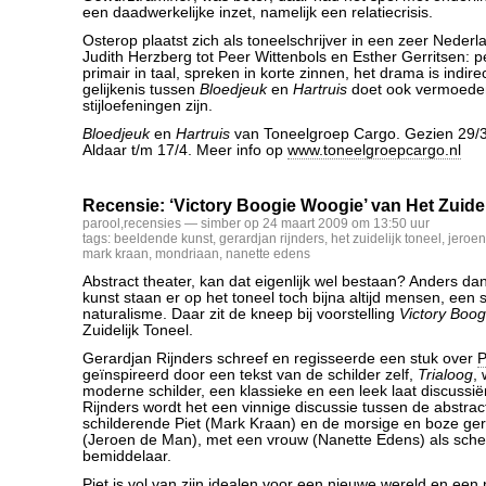
een daadwerkelijke inzet, namelijk een relatiecrisis.
Osterop plaatst zich als toneelschrijver in een zeer Nederl
Judith Herzberg tot Peer Wittenbols en Esther Gerritsen: p
primair in taal, spreken in korte zinnen, het drama is indire
gelijkenis tussen
Bloedjeuk
en
Hartruis
doet ook vermoeden 
stijloefeningen zijn.
Bloedjeuk
en
Hartruis
van Toneelgroep Cargo. Gezien 29/3/
Aldaar t/m 17/4. Meer info op
www.toneelgroepcargo.nl
Recensie: ‘Victory Boogie Woogie’ van Het Zuidel
parool
,
recensies
— simber op 24 maart 2009 om 13:50 uur
tags:
beeldende kunst
,
gerardjan rijnders
,
het zuidelijk toneel
,
jeroe
mark kraan
,
mondriaan
,
nanette edens
Abstract theater, kan dat eigenlijk wel bestaan? Anders da
kunst staan er op het toneel toch bijna altijd mensen, een 
naturalisme. Daar zit de kneep bij voorstelling
Victory Boo
Zuidelijk Toneel.
Gerardjan Rijnders schreef en regisseerde een stuk over
P
geïnspireerd door een tekst van de schilder zelf,
Trialoog
, 
moderne schilder, een klassieke en een leek laat discussiër
Rijnders wordt het een vinnige discussie tussen de abstra
schilderende Piet (Mark Kraan) en de morsige en boze ger
(Jeroen de Man), met een vrouw (Nanette Edens) als sche
bemiddelaar.
Piet is vol van zijn idealen voor een nieuwe wereld en een