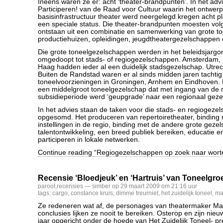
Ineens waren ze er: acht ‘theater-brandpunten’. In het adv
Participeren! van de Raad voor Cultuur waarin het ontwer
basisinfrastructuur theater werd neergelegd kregen acht p
een speciale status. Die theater-brandpunten moesten vo
ontstaan uit een combinatie en samenwerking van grote t
productiehuizen, opleidingen, jeugdtheatergezelschappe
Die grote toneelgezelschappen werden in het beleidsjargo
omgedoopt tot stads- of regiogezelschappen. Amsterdam,
Haag hadden ieder al een duidelijk stadsgezelschap. Utrech
Buiten de Randstad waren er al sinds midden jaren tachtig
toneelvoorzieningen in Groningen, Arnhem en Eindhoven. 
een middelgroot toneelgezelschap dat met ingang van de n
subsidieperiode werd ‘geupgrade’ naar een regionaal geze
In het advies staan de taken voor die stads- en regiogeze
opgesomd. Het produceren van repertoiretheater, binding
instellingen in de regio, binding met de andere grote geze
talentontwikkeling, een breed publiek bereiken, educatie en
participeren in lokale netwerken.
Continue reading “Regiogezelschappen op zoek naar worte
Recensie ‘Bloedjeuk’ en ‘Hartruis’ van Toneelgr
parool
,
recensies
— simber op 29 maart 2009 om 21:16 uur
tags:
cargo
,
constance kruis
,
dimme treurniet
,
het zuidelijk toneel
,
ma
Ze redeneren wat af, de personages van theatermaker Ma
conclusies lijken ze nooit te bereiken. Osterop en zijn nie
jaar opgericht onder de hoede van Het Zuidelijk Toneel- pr