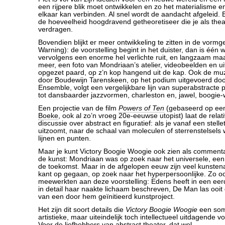
een rijpere blik moet ontwikkelen en zo het materialisme 
elkaar kan verbinden. Al snel wordt de aandacht afgeleid. 
de hoeveelheid hoogdravend getheoretiseer die je als the
verdragen.
Bovendien blijkt er meer ontwikkeling te zitten in de vorm
Warning): de voorstelling begint in het duister, dan is één wit
vervolgens een enorme hel verlichte ruit, en langzaam ma
meer, een foto van Mondriaan’s atelier, videobeelden en ui
opgezet paard, op z’n kop hangend uit de kap. Ook de m
door Boudewijn Tarenskeen, op het podium uitgevoerd doo
Ensemble, volgt een vergelijkbare lijn van superabstracte pie
tot dansbaarder jazzvormen, charleston en, jawel, boogie-
Een projectie van de film
Powers of Ten
(gebaseerd op ee
Boeke
, ook al zo’n vroeg 20e-eeuwse utopist) laat de relati
discussie over abstract en figuratief: als je vanaf een stellet
uitzoomt, naar de schaal van moleculen of sterrenstelsels 
lijnen en punten.
Maar je kunt Victory Boogie Woogie ook zien als comment
de kunst: Mondriaan was op zoek naar het universele, een
de toekomst. Maar in de afgelopen eeuw zijn veel kunstena
kant op gegaan, op zoek naar het hyperpersoonlijke. Zo oo
meewerkten aan deze voorstelling: Edens heeft in een eerd
in detail haar naakte lichaam beschreven, De Man las ooit
van een door hem geïnitieerd kunstproject.
Het zijn dit soort details die
Victory Boogie Woogie
een som
artistieke, maar uiteindelijk toch intellectueel uitdagende v
Voor de liefhebbers van abstract theater, dat wel.