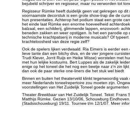
bejubeld schrijver en regisseur, maar nu verworden tot to
Regisseur Rümke heeft duidelijk geen vat gekregen op dit
voornaamste decorstuk is een grote show-trap die de curs
hun presentaties. Achterop het podium staat een grote c
het einde laat Rümke een enorme hoeveelheid achterdoek
balzaal, een schilderij, glimmende lappen, enzovoort- acht
beneden zakken en weer opstijgen. Is het een parodie op 
technische krachtpatserij in moderne musicals? Of typeert
krachteloosheid van deze regie zelf?
Ook de spelers lijken verdwaald. Ria Eimers is eerder een
lieve tante dan een bitchy diva, en de vier jongere cursist
Trudi Klever, Jorrit Ruijs en Heike Wisse) worstelen met h
met hun lelijke kostuums. Bert Luppes als de zakelijk leid
enige op het toneel die het nog een beetje naar z’n zin lijkt
dan ook de paar sterke one-liners die het stuk wel biedt
Binnen en buiten het theaterveld klinkt tegenwoordig vaak
meer Nederlands toneelrepertoire zou moeten zijn. Ongew
voorstellingen van Het Zuidelijk Toneel goede argumenten t
Theater
Breekbaar
van Het Zuidelijk Toneel. Tekst: Frans St
Matthijs Rümke. Gezien 13/10/06, Schouwburg Eindhoven
(Stadsschouwburg) 19/11. Tournee t/m 12/1/07. Meer info