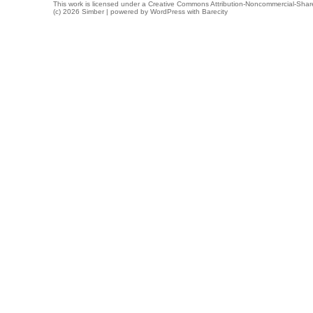
This work is licensed under a
Creative Commons Attribution-Noncommercial-Share
(c) 2026 Simber | powered by
WordPress
with
Barecity