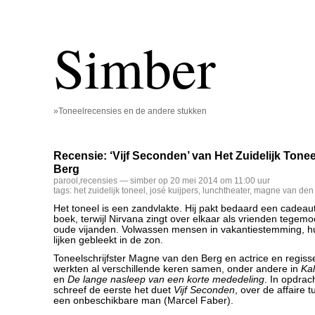
Simber
»Toneelrecensies en de andere stukken
Recensie: ‘Vijf Seconden’ van Het Zuidelijk Ton
Berg
parool
,
recensies
— simber op 20 mei 2014 om 11:00 uur
tags:
het zuidelijk toneel
,
josé kuijpers
,
lunchtheater
,
magne van den
Het toneel is een zandvlakte. Hij pakt bedaard een cadeautje
boek, terwijl Nirvana zingt over elkaar als vrienden tegemoe
oude vijanden. Volwassen mensen in vakantiestemming, hu
lijken gebleekt in de zon.
Toneelschrijfster Magne van den Berg en actrice en regiss
werkten al verschillende keren samen, onder andere in
Kal
en
De lange nasleep van een korte mededeling
. In opdrac
schreef de eerste het duet
Vijf Seconden
, over de affaire
een onbeschikbare man (Marcel Faber).