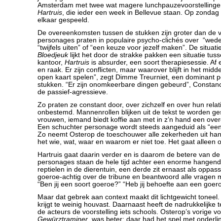
Amsterdam met twee wat magere lunchpauzevoorstelling
Hartruis
, die ieder een week in Bellevue staan. Op zondag
elkaar gespeeld.
De overeenkomsten tussen de stukken zijn groter dan de ve
personages praten in populaire psycho-clichés over “weder
“twijfels uiten” of “een keuze voor jezelf maken”. De situati
Bloedjeuk
lijkt het door de strakke pakken een situatie tuss
kantoor,
Hartruis
is absurder, een soort therapiesessie. Af e
en raak. Er zijn conflicten, maar waarover blijft in het mi
open kaart spelen”, zegt Dimme Treurniet, een dominant 
stukken. “Er zijn onomkeerbare dingen gebeurd”, Constanc
de passief-agressieve.
Zo praten ze constant door, over zichzelf en over hun relatie
onbestemd. Mannenrollen blijken uit de tekst te worden g
vrouwen, iemand biedt koffie aan met in z’n hand een over
Een schuchter personage wordt steeds aangeduid als “ee
Zo neemt Osterop de toeschouwer alle zekerheden uit ha
het wie, wat, waar en waarom er niet toe. Het gaat alleen 
Hartruis gaat daarin verder en is daarom de betere van d
personages staan de hele tijd achter een enorme hangende
reptielen in de dierentuin, een derde zit ernaast als oppass
goeroe-achtig over de tribune en beantwoord alle vragen 
“Ben jij een soort goeroe?” “Heb jij behoefte aan een goer
Maar dat gebrek aan context maakt dit lichtgewicht toneel
krijgt te weinig houvast. Daarnaast heeft de nadrukkelijke
de acteurs de voorstelling iets schools. Osterop’s vorige vo
Gewürztraminer
, was beter; daar had het spel met onderl