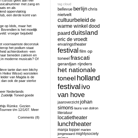
n cursus geeft aan vier
 musicalnummer met zang en
tag cloud
aats en als
berlijn
chris
bellevue
lend oppervlakkig
nietvelt
club, een derde komt van
cultuurbeleid
de
warme winkel
dood
ge op Idols, maar het
. Bovendien is het moeilijk
duitsland
paard
rveld: vroeger bejubeld
eric de vroedt
Het voornaamste decorstuk
ervaringstheater
hterop het podium staat
festival
film op
heid achterdoeken -een
r naar beneden zakken en
frascati
toneel
ij in moderne musicals? Of
gerardjan rijnders
het nationale
lieve tante dan een bitchy
 en Heike Wisse) worstelen
holland
toneel
 leider van Magda is de
eft dan ook de paar sterke
festival
ivo
 meer Nederlands
van hove
 Zuidelijk Toneel goede
johan
jaaroverzicht
atthijs Rümke. Gezien
simons
laura van dolron
Tournee t/m 12/1/07. Meer
literatuur
locatietheater
Comments (8)
lunchtheater
manja topper
marien
mightysociety
jongewaard