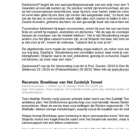
Dankwoord?
begint als een aanvaardingstoespraak van een prijs voor een “f
meandert al snel alle kanten op. De spreker vertelt zijn levensverhaal, als jon
op het conservatorium terechtkomt, waar hij trio’s voor hamer, beitel en con
en even later gidst hij ons door zijn verder niet aangeduide stad, “zo bizar dat 
net als het iets te veel mozaïek wordt, blijkt alles zich samen te ballen in é
Zwarte Avonden, geheime dochters en een gevaarlijk boek dat misschien wel 
Tussendoor fulmineert hij tegen recensenten, oreert hij over het nut van kunst,
fictie en vertelt hij moppen, anekdotes en aforismes. “Als de aap de voorlope
banaan de voorloper van de mobiele telefoon.” Het is dat Woudenberg nergen
anders zou het bijna cabaret kunnen zijn, al zal Strijards het daar niet mee ee
je niet voor je lol”, sneert de redenaar, “cabaret doe je voor je lol.”
De uitgebeende vorm maakt de voorstelling nogal statisch, en zeker voor e
uur erg lang. Daarbij is Woudenberg een vormelijke acteur, daar moet je van
kleinigheden: Strijards’ taal is de ster, prikkelend, geestig en schurend. Daarin 
vol benzine, op zoek naar een vlam.”
Dankwoord?
van de De Voortzetting (van Art & Pro). Gezien: 20/10 in Den 
(Bellevue) 23 -25/10 en (Polanentheater) 29-30/10. Meer info op
www.devoort
Recensie: Breekbaar van Het Zuidelijk Toneel
parool
,
recensies
— simber op 15 oktober 2006 om 13:05 uur
tags:
bert luppes
,
frans strijards
,
het zuidelijk toneel
,
jorrit ruijs
,
matthijs rümke
,
na
toneelschrijvers
Toen Matthijs Rümke vorig seizoen artistiek leider werd van Het Zuidelijk Ton
ambitieus plan. Het Eindhovense gezelschap zou voornamelijk nieuwe Neder
presenteren. Maar de eerste twee voorstellingen die Rümke regisseerde –
Ti
Walhalla
– bleken stevige mislukkingen, waarbij vooral de kwaliteit van de stu
Helaas brengt
Breekbaar
geen kentering in deze neerwaardse trend. Het ni
Strijards moest een tragikomische satire over het theatervak worden, maar bli
samenraapsel met een bittere ondertoon.