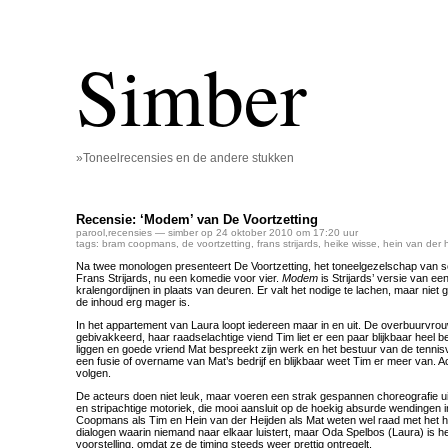
Simber
»Toneelrecensies en de andere stukken
Recensie: ‘Modem’ van De Voortzetting
parool
,
recensies
— simber op 24 oktober 2010 om 17:20 uur
tags:
bram coopmans
,
de voortzetting
,
frans strijards
,
heike wisse
,
hein van der 
Na twee monologen presenteert De Voortzetting, het toneelgezelschap van sc
Frans Strijards, nu een komedie voor vier.
Modem
is Strijards’ versie van ee
kralengordijnen in plaats van deuren. Er valt het nodige te lachen, maar niet
de inhoud erg mager is.
In het appartement van Laura loopt iedereen maar in en uit. De overbuurvrouw
gebivakkeerd, haar raadselachtige viend Tim liet er een paar blijkbaar heel 
liggen en goede vriend Mat bespreekt zijn werk en het bestuur van de tennisv
een fusie of overname van Mat’s bedrijf en blijkbaar weet Tim er meer van. A
volgen.
De acteurs doen niet leuk, maar voeren een strak gespannen choreografie ui
en stripachtige motoriek, die mooi aansluit op de hoekig absurde wendingen i
Coopmans als Tim en Hein van der Heijden als Mat weten wel raad met het 
dialogen waarin niemand naar elkaar luistert, maar Oda Spelbos (Laura) is h
voorstelling, omdat ze de timing steeds weer prettig ontregelt.