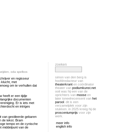
zoeken
heijden
,
oda spelbos
simon van den berg is
hrijver en regisseur
hoofdredacteur van
n klucht, met
theaterkrant
en coördinator
 genoeg om te verhullen dat
theater van
podiumkunst.net
.
ooit was hij een van de
oprichters van
moose
en
 heeft er een tijdje
later toneelrecensent van
het
belangrijke documenten
parool
. dit is een
ereniging. Er is iets met
verzamelplek voor zijn
chterdocht en intriges
stukken. in 2025 kreeg hij de
prosceniumprijs
voor zijn
werk.
t van gestileerde gebaren
n de tekst. Bram
meer info
hoge tempo en de cynische
english info
et middelpunt van de