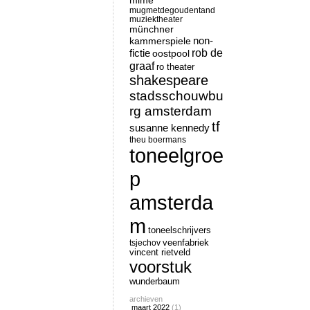
mime
mugmetdegoudentand
muziektheater
münchner
non-
kammerspiele
rob de
fictie
oostpool
graaf
ro theater
shakespeare
stadsschouwbu
rg amsterdam
tf
susanne kennedy
theu boermans
toneelgroe
p
amsterda
m
toneelschrijvers
tsjechov
veenfabriek
vincent rietveld
voorstuk
wunderbaum
archieven
maart 2022
(1)