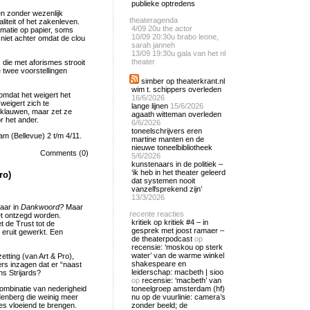
publieke optredens
en zonder wezenlijk
theateragenda
liteit of het zakenleven.
4/09
20u the actor
formatie op papier, soms
10/09
20:30u brabo leone,
 niet achter omdat de clou
sarah janneh
13/09
19:30u gala van het nl
theater
s, die met aforismes strooit
 twee voorstellingen
simber op theaterkrant.nl
wim t. schippers overleden
omdat het weigert het
16/6/2026
weigert zich te
lange lijnen
15/6/2026
 klauwen, maar zet ze
agaath witteman overleden
r het ander.
6/6/2026
toneelschrijvers eren
m (Bellevue) 2 t/m 4/11.
martine manten en de
nieuwe toneelbibliotheek
Comments (0)
5/6/2026
kunstenaars in de politiek –
‘ik heb in het theater geleerd
ro)
dat systemen nooit
vanzelfsprekend zijn’
13/3/2026
naar in
Dankwoord?
Maar
recente reacties
et ontzegd worden.
kritiek op kritiek #4 – in
 de Trust tot de
gesprek met joost ramaer –
 eruit gewerkt. Een
de theaterpodcast
op
recensie: ‘moskou op sterk
water’ van de warme winkel
etting (van Art & Pro),
shakespeare en
rs inzagen dat er “naast
leiderschap: macbeth | sioo
ns Strijards?
op
recensie: ‘macbeth’ van
 combinatie van nederigheid
toneelgroep amsterdam (hf)
enberg die weinig meer
nu op de vuurlinie: camera’s
es vloeiend te brengen.
zonder beeld; de