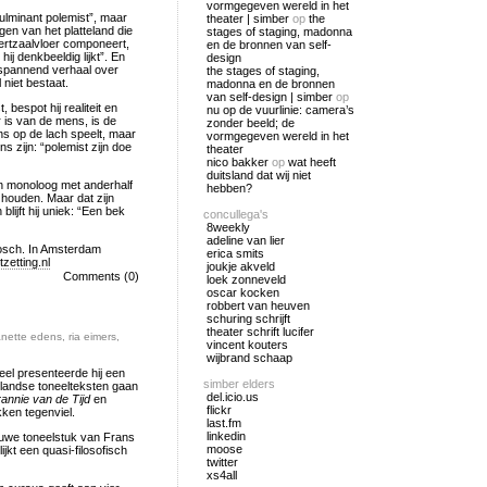
vormgegeven wereld in het
ulminant polemist”, maar
theater | simber
op
the
gen van het platteland die
stages of staging, madonna
certzaalvloer componeert,
en de bronnen van self-
hij denkbeeldig lijkt”. En
design
én spannend verhaal over
the stages of staging,
niet bestaat.
madonna en de bronnen
van self-design | simber
op
 bespot hij realiteit en
nu op de vuurlinie: camera’s
r is van de mens, is de
zonder beeld; de
s op de lach speelt, maar
vormgegeven wereld in het
ns zijn: “polemist zijn doe
theater
nico bakker
op
wat heeft
duitsland dat wij niet
en monoloog met anderhalf
hebben?
 houden. Maar dat zijn
blijft hij uniek: “Een bek
concullega's
8weekly
adeline van lier
Bosch. In Amsterdam
erica smits
zetting.nl
joukje akveld
Comments (0)
loek zonneveld
oscar kocken
robbert van heuven
schuring schrijft
theater schrift lucifer
nette edens
,
ria eimers
,
vincent kouters
wijbrand schaap
eel presenteerde hij een
simber elders
landse toneelteksten gaan
del.icio.us
rannie van de Tijd
en
flickr
kken tegenviel.
last.fm
linkedin
euwe toneelstuk van Frans
moose
jkt een quasi-filosofisch
twitter
xs4all