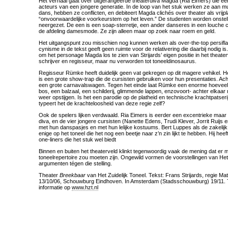
Het verhaal gaat over uitgerangeerde theaterdiva Magda (Ria Eimers) die ee
acteurs van een jongere generatie. In de loop van het stuk werken ze aan
dans, hebben ze conflicten, en debiteert Magda clichés over theater als vrijpl
“onvoorwaardelijke voorkeurstem op het leven.” De studenten worden onstel
neergezet. De een is een soap-sterretje, een ander danseres in een louche 
de afdeling damesmode. Ze zijn alleen maar op zoek naar roem en geld.
Het uitgangspunt zou misschien nog kunnen werken als over-the-top persifla
cynisme in de tekst geeft geen ruimte voor de relativering die daarbij nodig is
om het personage Magda los te zien van Strijards’ eigen positie in het theate
schrijver en regisseur, maar nu verworden tot toneeldinosaurus.
Regisseur Rümke heeft duidelijk geen vat gekregen op dit magere vehikel. 
is een grote show-trap die de cursisten gebruiken voor hun presentaties. Ac
een grote carnavalswagen. Tegen het einde laat Rümke een enorme hoeveel
bos, een balzaal, een schilderij, glimmende lappen, enzovoort- achter elkaa
weer opstijgen. Is het een parodie op de platheid en technische krachtpatser
typeert het de krachteloosheid van deze regie zelf?
Ook de spelers lijken verdwaald. Ria Eimers is eerder een excentrieke maar 
diva, en de vier jongere cursisten (Nanette Edens, Trudi Klever, Jorrit Ruijs
met hun danspasjes en met hun lelijke kostuums. Bert Luppes als de zakelijk
enige op het toneel die het nog een beetje naar z’n zin lijkt te hebben. Hij he
one-liners die het stuk wel biedt
Binnen en buiten het theaterveld klinkt tegenwoordig vaak de mening dat er
toneelrepertoire zou moeten zijn. Ongewild vormen de voorstellingen van Het
argumenten tégen die stelling.
Theater
Breekbaar
van Het Zuidelijk Toneel. Tekst: Frans Strijards, regie M
13/10/06, Schouwburg Eindhoven. In Amsterdam (Stadsschouwburg) 19/11. 
informatie op
www.hzt.nl