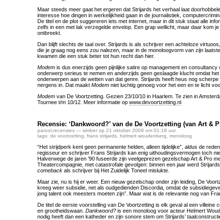
Maar steeds meer gaat het ergeren dat Strijards het verhaal laat doorhobbel
interesse hoe dingen in werkelijkheid gaan in de journalistiek, computercrimina
De titel en de plot suggereren iets met internet, maar in dit stuk staat alle in
zelfs in een met lak verzegelde envelop. Een grap wellicht, maar daar kom je
ontbreekt.
Dan blijft slechts de taal over. Strijards is als schrijver een achteloze virtuoo
die je graag nog eens zou nalezen, maar in de monoloogvorm van zijn laatste
kwamen die een stuk beter tot hun recht dan hier.
Modem
is dus enerzijds geen pijnlijke satire op management en consultancy 
onderwerp serieus te nemen en anderzijds geen geslaagde klucht omdat het 
onderwerpen aan de wetten van dat genre. Strijards heeft heus nog scherpe
nergens in. Dat maakt
Modem
niet luchtig genoeg voor het een en te licht voo
Modem
van De Voortzetting. Gezien 23/10/10 in Haarlem. Te zien in Amsterda
Tournee t/m 10/12. Meer informatie op
www.devoortzetting.nl
Recensie: ‘Dankwoord?’ van de De Voortzetting (van Art & P
parool
,
recensies
— simber op 21 oktober 2009 om 01:18 uur
tags:
de voortzetting
,
frans strijards
,
helmert woudenberg
,
monoloog
“Het strijdperk kent geen permanente helden, alleen tijdelijke”, aldus de rede
regisseur en schrijver Frans Strijards kan enig uithoudingsvermogen toch ni
Halverwege de jaren ’90 fuseerde zijn veelgeprezen gezelschap Art & Pro met
Theatercompagnie, met catastrofale gevolgen: binnen een jaar werd Strijards
comeback
als schrijver bij Het Zuidelijk Toneel mislukte.
Maar zie, nu is hij er weer. Een nieuw gezelschap onder zijn leiding, De Voortz
kreeg weer subsidie, net als oudgedienden Discordia, omdat de subsidiegeve
jong talent ook meesters moeten zijn”. Maar wat is de relevantie nog van Fra
De titel de eerste voorstelling van De Voortzetting is elk geval al een villeine
en grootheidswaan.
Dankwoord?
is een monoloog voor acteur Helmert Woud
nodig heeft dan een katheder en zijn sonore stem om Strijards’ taalconstructi