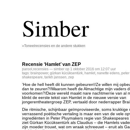
Simber
»Toneelrecensies en de andere stukken
Recensie ‘Hamlet’ van ZEP
parool
,
recensies
— simber op 1 oktober 2016 om 12:07 uur
tags:
brainpower
,
gürkan kücüksentürk
,
hamlet
,
nanette edens
,
peter
shakespeare
,
tarikh janssen
,
zep
‘Hoe de hell heeft dit kunnen gebeuren!/Ze willen mij opb
dan te zeuren?/Waarom heeft de Almachtige mijn vaders d
voorkomen?/Deze wereld maakt nare nachtmerrie van al m
klinkt de eerste tekst van Hamlet in de nieuwe versie van
jongerentheatergroep ZEP, vertaald door nederrapper Bra
Die ritmische, schijnbaar geïmproviseerde, soms krukkige
verrassend poëtische vertaling is maar een van de vele op
ingrediënten in Peter Pluymakers regie van Shakespeares 
ziet Gürkan Kücüksentürk als Claudius – die Hamlets vad
zijn moeder trouwt, wat om wraak schreeuwt – eruit als Ga