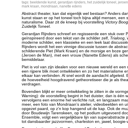
tags:
beeldende kunst
,
gerardjan rijnders
,
het zuidelijk toneel
,
jeroe
mark kraan
,
mondriaan
,
nanette edens
Abstract theater, kan dat eigenlijk wel bestaan? Anders da
kunst staan er op het toneel toch bijna altijd mensen, een 
naturalisme. Daar zit de kneep bij voorstelling
Victory Boo
Zuidelijk Toneel.
Gerardjan Rijnders schreef en regisseerde een stuk over
P
geïnspireerd door een tekst van de schilder zelf,
Trialoog
, 
moderne schilder, een klassieke en een leek laat discussiër
Rijnders wordt het een vinnige discussie tussen de abstra
schilderende Piet (Mark Kraan) en de morsige en boze ger
(Jeroen de Man), met een vrouw (Nanette Edens) als sche
bemiddelaar.
Piet is vol van zijn idealen voor een nieuwe wereld en een
een rijpere blik moet ontwikkelen en zo het materialisme 
elkaar kan verbinden. Al snel wordt de aandacht afgeleid. 
de hoeveelheid hoogdravend getheoretiseer die je als the
verdragen.
Bovendien blijkt er meer ontwikkeling te zitten in de vorm
Warning): de voorstelling begint in het duister, dan is één wit
vervolgens een enorme hel verlichte ruit, en langzaam ma
meer, een foto van Mondriaan’s atelier, videobeelden en ui
opgezet paard, op z’n kop hangend uit de kap. Ook de m
door Boudewijn Tarenskeen, op het podium uitgevoerd doo
Ensemble, volgt een vergelijkbare lijn van superabstracte pie
tot dansbaarder jazzvormen, charleston en, jawel, boogie-