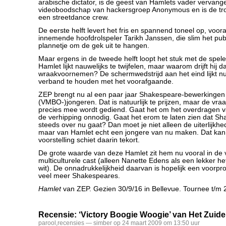
arabische dictator, is de geest van Hamlets vader vervan
videoboodschap van hackersgroep Anonymous en is de tro
een streetdance crew.
De eerste helft levert het fris en spannend toneel op, voor
innemende hoofdrolspeler Tarikh Janssen, die slim het publi
plannetje om de gek uit te hangen.
Maar ergens in de tweede helft loopt het stuk met de spel
Hamlet lijkt nauwelijks te twijfelen, maar waarom drijft hij d
wraakvoornemen? De schermwedstrijd aan het eind lijkt nu
verband te houden met het voorafgaande.
ZEP brengt nu al een paar jaar Shakespeare-bewerkingen
(VMBO-)jongeren. Dat is natuurlijk te prijzen, maar de vraa
precies mee wordt gediend. Gaat het om het overdragen v
de verhipping onnodig. Gaat het erom te laten zien dat S
steeds over nu gaat? Dan moet je niet alleen de uiterlijk
maar van Hamlet echt een jongere van nu maken. Dat kan
voorstelling schiet daarin tekort.
De grote waarde van deze Hamlet zit hem nu vooral in de vr
multiculturele cast (alleen Nanette Edens als een lekker he
wit). De onnadrukkelijkheid daarvan is hopelijk een voorpr
veel meer Shakespeares.
Hamlet
van ZEP. Gezien 30/9/16 in Bellevue. Tournee t/m
Recensie: ‘Victory Boogie Woogie’ van Het Zuidel
parool
,
recensies
— simber op 24 maart 2009 om 13:50 uur