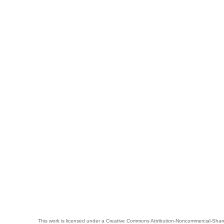
This work is licensed under a
Creative Commons Attribution-Noncommercial-Share