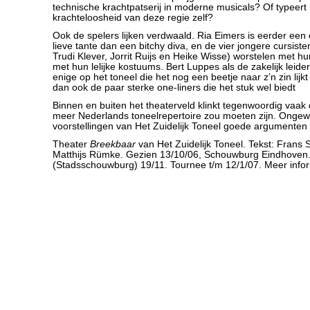
technische krachtpatserij in moderne musicals? Of typeert
krachteloosheid van deze regie zelf?
Ook de spelers lijken verdwaald. Ria Eimers is eerder een
lieve tante dan een bitchy diva, en de vier jongere cursist
Trudi Klever, Jorrit Ruijs en Heike Wisse) worstelen met h
met hun lelijke kostuums. Bert Luppes als de zakelijk leid
enige op het toneel die het nog een beetje naar z’n zin lijkt
dan ook de paar sterke one-liners die het stuk wel biedt
Binnen en buiten het theaterveld klinkt tegenwoordig vaak
meer Nederlands toneelrepertoire zou moeten zijn. Ongew
voorstellingen van Het Zuidelijk Toneel goede argumenten t
Theater
Breekbaar
van Het Zuidelijk Toneel. Tekst: Frans St
Matthijs Rümke. Gezien 13/10/06, Schouwburg Eindhoven
(Stadsschouwburg) 19/11. Tournee t/m 12/1/07. Meer info