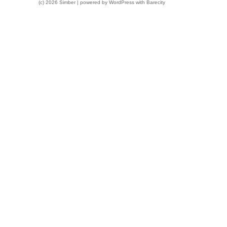
(c) 2026 Simber | powered by
WordPress
with
Barecity