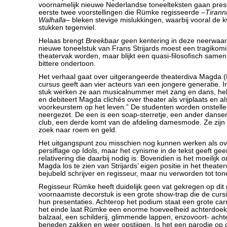
voornamelijk nieuwe Nederlandse toneelteksten gaan pre
eerste twee voorstellingen die Rümke regisseerde –
Tirann
Walhalla
– bleken stevige mislukkingen, waarbij vooral de k
stukken tegenviel.
Helaas brengt
Breekbaar
geen kentering in deze neerwaar
nieuwe toneelstuk van Frans Strijards moest een tragikomi
theatervak worden, maar blijkt een quasi-filosofisch same
bittere ondertoon.
Het verhaal gaat over uitgerangeerde theaterdiva Magda (
cursus geeft aan vier acteurs van een jongere generatie. I
stuk werken ze aan musicalnummer met zang en dans, heb
en debiteert Magda clichés over theater als vrijplaats en a
voorkeurstem op het leven.” De studenten worden onstelle
neergezet. De een is een soap-sterretje, een ander danse
club, een derde komt van de afdeling damesmode. Ze zijn
zoek naar roem en geld.
Het uitgangspunt zou misschien nog kunnen werken als ov
persiflage op Idols, maar het cynisme in de tekst geeft ge
relativering die daarbij nodig is. Bovendien is het moeilijk
Magda los te zien van Strijards’ eigen positie in het theate
bejubeld schrijver en regisseur, maar nu verworden tot to
Regisseur Rümke heeft duidelijk geen vat gekregen op dit
voornaamste decorstuk is een grote show-trap die de curs
hun presentaties. Achterop het podium staat een grote c
het einde laat Rümke een enorme hoeveelheid achterdoek
balzaal, een schilderij, glimmende lappen, enzovoort- acht
beneden zakken en weer opstijgen. Is het een parodie op 