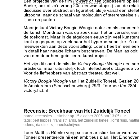
Een projectie van de film
Powers of Ten
(gebaseerd op ee
Boeke
, ook al zo’n vroeg 20e-eeuwse utopist) laat de relati
discussie over abstract en figuratief: als je vanaf een stellet
uitzoomt, naar de schaal van moleculen of sterrenstelsels 
lijnen en punten.
Maar je kunt Victory Boogie Woogie ook zien als comment
de kunst: Mondriaan was op zoek naar het universele, een
de toekomst. Maar in de afgelopen eeuw zijn veel kunstena
kant op gegaan, op zoek naar het hyperpersoonlijke. Zo oo
meewerkten aan deze voorstelling: Edens heeft in een eerd
in detail haar naakte lichaam beschreven, De Man las ooit
van een door hem geïnitieerd kunstproject.
Het zijn dit soort details die
Victory Boogie Woogie
een som
artistieke, maar uiteindelijk toch intellectueel uitdagende v
Voor de liefhebbers van abstract theater, dat wel.
Victory Boogie Woogie
van Het Zuidelijk Toneel. Gezien 2
In Amsterdam (Stadsschouwburg) 29/3. Tournee t/m 28/4. 
victory.hzt.nl
Recensie: Breekbaar van Het Zuidelijk Toneel
parool
,
recensies
— simber op 15 oktober 2006 om 13:05 uur
tags:
bert luppes
,
frans strijards
,
het zuidelijk toneel
,
jorrit ruijs
,
matth
edens
,
ria eimers
,
toneelschrijvers
Toen Matthijs Rümke vorig seizoen artistiek leider werd van
Toneel presenteerde hij een ambitieus plan. Het Eindhov