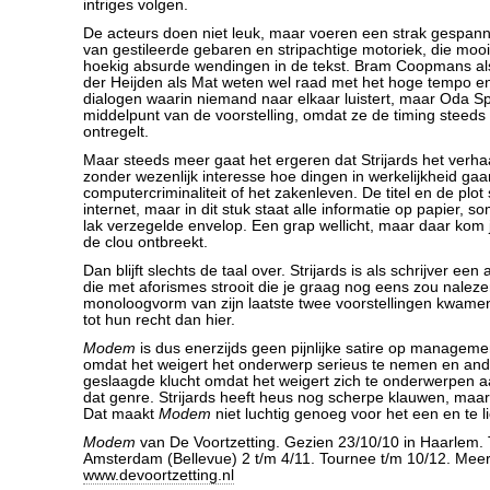
intriges volgen.
De acteurs doen niet leuk, maar voeren een strak gespann
van gestileerde gebaren en stripachtige motoriek, die mooi
hoekig absurde wendingen in de tekst. Bram Coopmans al
der Heijden als Mat weten wel raad met het hoge tempo e
dialogen waarin niemand naar elkaar luistert, maar Oda Sp
middelpunt van de voorstelling, omdat ze de timing steeds 
ontregelt.
Maar steeds meer gaat het ergeren dat Strijards het verha
zonder wezenlijk interesse hoe dingen in werkelijkheid gaan 
computercriminaliteit of het zakenleven. De titel en de plo
internet, maar in dit stuk staat alle informatie op papier, s
lak verzegelde envelop. Een grap wellicht, maar daar kom 
de clou ontbreekt.
Dan blijft slechts de taal over. Strijards is als schrijver een
die met aforismes strooit die je graag nog eens zou naleze
monoloogvorm van zijn laatste twee voorstellingen kwamen
tot hun recht dan hier.
Modem
is dus enerzijds geen pijnlijke satire op manageme
omdat het weigert het onderwerp serieus te nemen en and
geslaagde klucht omdat het weigert zich te onderwerpen 
dat genre. Strijards heeft heus nog scherpe klauwen, maar
Dat maakt
Modem
niet luchtig genoeg voor het een en te li
Modem
van De Voortzetting. Gezien 23/10/10 in Haarlem. T
Amsterdam (Bellevue) 2 t/m 4/11. Tournee t/m 10/12. Meer
www.devoortzetting.nl