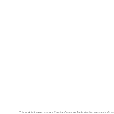
This work is licensed under a
Creative Commons Attribution-Noncommercial-Share