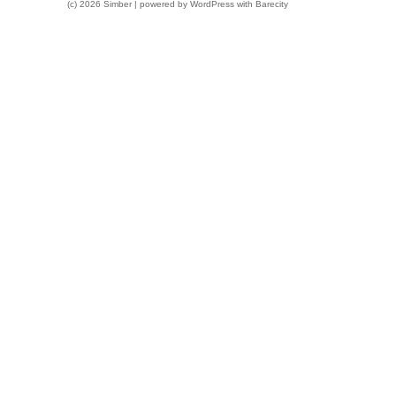
(c) 2026 Simber | powered by
WordPress
with
Barecity