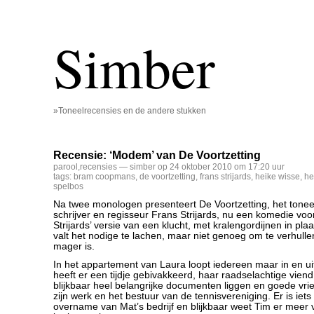
Simber
»Toneelrecensies en de andere stukken
Recensie: ‘Modem’ van De Voortzetting
parool
,
recensies
— simber op 24 oktober 2010 om 17:20 uur
tags:
bram coopmans
,
de voortzetting
,
frans strijards
,
heike wisse
,
he
spelbos
Na twee monologen presenteert De Voortzetting, het tone
schrijver en regisseur Frans Strijards, nu een komedie voor
Strijards’ versie van een klucht, met kralengordijnen in pla
valt het nodige te lachen, maar niet genoeg om te verhulle
mager is.
In het appartement van Laura loopt iedereen maar in en u
heeft er een tijdje gebivakkeerd, haar raadselachtige viend
blijkbaar heel belangrijke documenten liggen en goede vr
zijn werk en het bestuur van de tennisvereniging. Er is iets
overname van Mat’s bedrijf en blijkbaar weet Tim er meer 