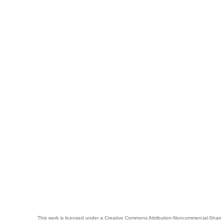
This work is licensed under a
Creative Commons Attribution-Noncommercial-Share