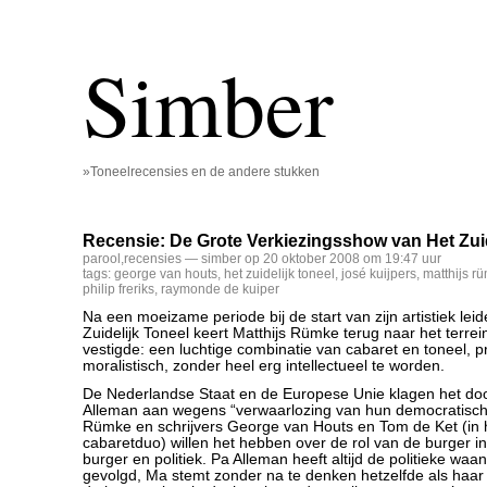
Simber
»Toneelrecensies en de andere stukken
Recensie: De Grote Verkiezingsshow van Het Zuid
parool
,
recensies
— simber op 20 oktober 2008 om 19:47 uur
tags:
george van houts
,
het zuidelijk toneel
,
josé kuijpers
,
matthijs r
philip freriks
,
raymonde de kuiper
Na een moeizame periode bij de start van zijn artistiek leid
Zuidelijk Toneel keert Matthijs Rümke terug naar het terrei
vestigde: een luchtige combinatie van cabaret en toneel, p
moralistisch, zonder heel erg intellectueel te worden.
De Nederlandse Staat en de Europese Unie klagen het do
Alleman aan wegens “verwaarlozing van hun democratische
Rümke en schrijvers George van Houts en Tom de Ket (in h
cabaretduo) willen het hebben over de rol van de burger in
burger en politiek. Pa Alleman heeft altijd de politieke wa
gevolgd, Ma stemt zonder na te denken hetzelfde als haar 