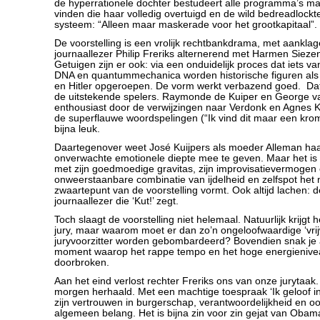
de hyperrationele dochter bestudeert alle programma’s ma
vinden die haar volledig overtuigd en de wild bedreadlockt
systeem: “Alleen maar maskerade voor het grootkapitaal”.
De voorstelling is een vrolijk rechtbankdrama, met aankla
journaallezer Philip Freriks alternerend met Harmen Siezen
Getuigen zijn er ook: via een onduidelijk proces dat iets v
DNA en quantummechanica worden historische figuren als
en Hitler opgeroepen. De vorm werkt verbazend goed. Dat
de uitstekende spelers. Raymonde de Kuiper en George va
enthousiast door de verwijzingen naar Verdonk en Agnes 
de superflauwe woordspelingen (“Ik vind dit maar een kr
bijna leuk.
Daartegenover weet José Kuijpers als moeder Alleman ha
onverwachte emotionele diepte mee te geven. Maar het is P
met zijn goedmoedige gravitas, zijn improvisatievermogen 
onweerstaanbare combinatie van ijdelheid en zelfspot het n
zwaartepunt van de voorstelling vormt. Ook altijd lachen: d
journaallezer die ‘Kut!’ zegt.
Toch slaagt de voorstelling niet helemaal. Natuurlijk krijgt h
jury, maar waarom moet er dan zo’n ongeloofwaardige ‘vrijwi
juryvoorzitter worden gebombardeerd? Bovendien snak je 
moment waarop het rappe tempo en het hoge energieniv
doorbroken.
Aan het eind verlost rechter Freriks ons van onze jurytaak
morgen herhaald. Met een machtige toespraak ‘Ik geloof in d
zijn vertrouwen in burgerschap, verantwoordelijkheid en o
algemeen belang. Het is bijna zin voor zin gejat van Obama. 