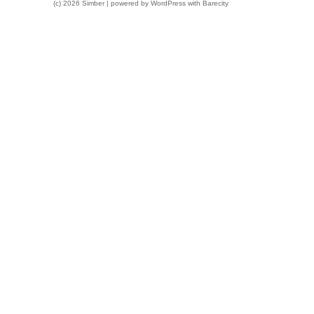
(c) 2026 Simber | powered by
WordPress
with
Barecity