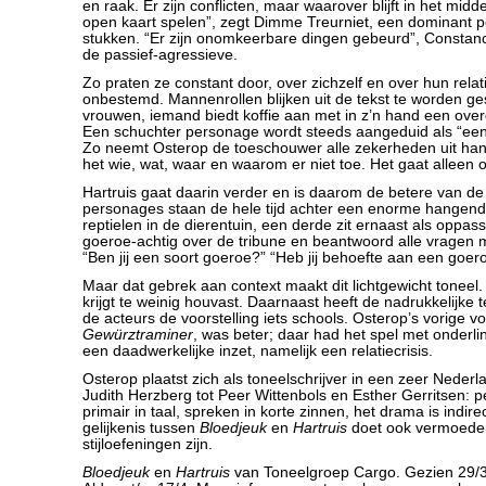
en raak. Er zijn conflicten, maar waarover blijft in het mi
open kaart spelen”, zegt Dimme Treurniet, een dominant 
stukken. “Er zijn onomkeerbare dingen gebeurd”, Constanc
de passief-agressieve.
Zo praten ze constant door, over zichzelf en over hun relatie
onbestemd. Mannenrollen blijken uit de tekst te worden g
vrouwen, iemand biedt koffie aan met in z’n hand een over
Een schuchter personage wordt steeds aangeduid als “ee
Zo neemt Osterop de toeschouwer alle zekerheden uit ha
het wie, wat, waar en waarom er niet toe. Het gaat alleen 
Hartruis gaat daarin verder en is daarom de betere van d
personages staan de hele tijd achter een enorme hangende
reptielen in de dierentuin, een derde zit ernaast als oppass
goeroe-achtig over de tribune en beantwoord alle vragen 
“Ben jij een soort goeroe?” “Heb jij behoefte aan een goer
Maar dat gebrek aan context maakt dit lichtgewicht toneel
krijgt te weinig houvast. Daarnaast heeft de nadrukkelijke
de acteurs de voorstelling iets schools. Osterop’s vorige vo
Gewürztraminer
, was beter; daar had het spel met onderl
een daadwerkelijke inzet, namelijk een relatiecrisis.
Osterop plaatst zich als toneelschrijver in een zeer Nederl
Judith Herzberg tot Peer Wittenbols en Esther Gerritsen: p
primair in taal, spreken in korte zinnen, het drama is indire
gelijkenis tussen
Bloedjeuk
en
Hartruis
doet ook vermoeden 
stijloefeningen zijn.
Bloedjeuk
en
Hartruis
van Toneelgroep Cargo. Gezien 29/3/