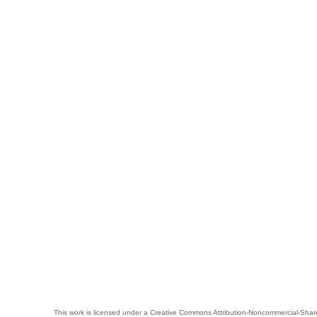
This work is licensed under a
Creative Commons Attribution-Noncommercial-Share