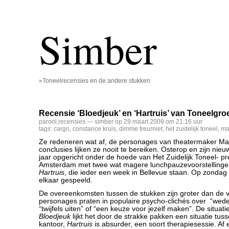
Simber
»Toneelrecensies en de andere stukken
Recensie ‘Bloedjeuk’ en ‘Hartruis’ van Toneelgr
parool
,
recensies
— simber op 29 maart 2009 om 21:16 uur
tags:
cargo
,
constance kruis
,
dimme treurniet
,
het zuidelijk toneel
,
ma
Ze redeneren wat af, de personages van theatermaker Ma
conclusies lijken ze nooit te bereiken. Osterop en zijn nie
jaar opgericht onder de hoede van Het Zuidelijk Toneel- pr
Amsterdam met twee wat magere lunchpauzevoorstelling
Hartruis
, die ieder een week in Bellevue staan. Op zondag
elkaar gespeeld.
De overeenkomsten tussen de stukken zijn groter dan de ve
personages praten in populaire psycho-clichés over “weder
“twijfels uiten” of “een keuze voor jezelf maken”. De situati
Bloedjeuk
lijkt het door de strakke pakken een situatie tuss
kantoor,
Hartruis
is absurder, een soort therapiesessie. Af e