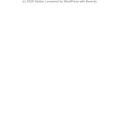
(c) 2026 Simber | powered by
WordPress
with
Barecity