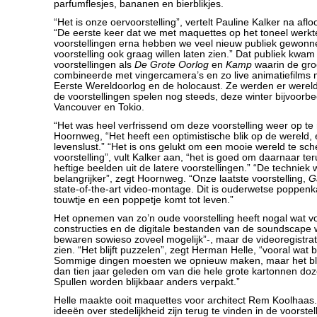
parfumflesjes, bananen en bierblikjes.
“Het is onze oervoorstelling”, vertelt Pauline Kalker na aflo
“De eerste keer dat we met maquettes op het toneel werkt
voorstellingen erna hebben we veel nieuw publiek gewonn
voorstelling ook graag willen laten zien.” Dat publiek kwam
voorstellingen als
De Grote Oorlog
en
Kamp
waarin de gr
combineerde met vingercamera’s en zo live animatiefilms
Eerste Wereldoorlog en de holocaust. Ze werden er were
de voorstellingen spelen nog steeds, deze winter bijvoorb
Vancouver en Tokio.
“Het was heel verfrissend om deze voorstelling weer op te
Hoornweg, “Het heeft een optimistische blik op de wereld,
levenslust.” “Het is ons gelukt om een mooie wereld te s
voorstelling”, vult Kalker aan, “het is goed om daarnaar ter
heftige beelden uit de latere voorstellingen.” “De techniek
belangrijker”, zegt Hoornweg. “Onze laatste voorstelling,
G
state-of-the-art video-montage. Dit is ouderwetse poppenka
touwtje en een poppetje komt tot leven.”
Het opnemen van zo’n oude voorstelling heeft nogal wat v
constructies en de digitale bestanden van de soundscape 
bewaren sowieso zoveel mogelijk”-, maar de videoregistratie
zien. “Het blijft puzzelen”, zegt Herman Helle, “vooral wat be
Sommige dingen moesten we opnieuw maken, maar het blijk
dan tien jaar geleden om van die hele grote kartonnen doz
Spullen worden blijkbaar anders verpakt.”
Helle maakte ooit maquettes voor architect Rem Koolhaas
ideeën over stedelijkheid zijn terug te vinden in de voorstel