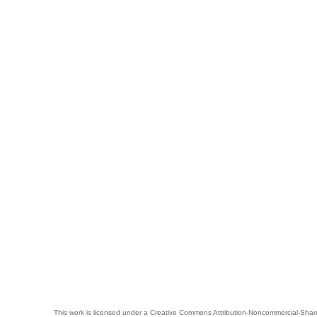
This work is licensed under a
Creative Commons Attribution-Noncommercial-Share