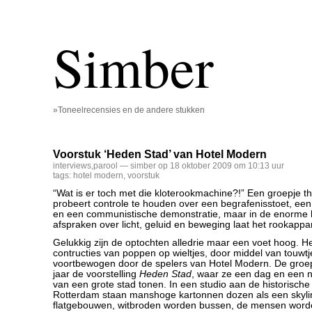
Simber
»Toneelrecensies en de andere stukken
Voorstuk ‘Heden Stad’ van Hotel Modern
interviews
,
parool
— simber op 18 oktober 2009 om 10:13 uur
tags:
hotel modern
,
voorstuk
“Wat is er toch met die kloterookmachine?!” Een groepje 
probeert controle te houden over een begrafenisstoet, ee
en een communistische demonstratie, maar in de enorme 
afspraken over licht, geluid en beweging laat het rookappa
Gelukkig zijn de optochten alledrie maar een voet hoog. He
contructies van poppen op wieltjes, door middel van touwt
voortbewogen door de spelers van Hotel Modern. De groe
jaar de voorstelling
Heden Stad
, waar ze een dag en een n
van een grote stad tonen. In een studio aan de historische
Rotterdam staan manshoge kartonnen dozen als een skyli
flatgebouwen, witbroden worden bussen, de mensen word