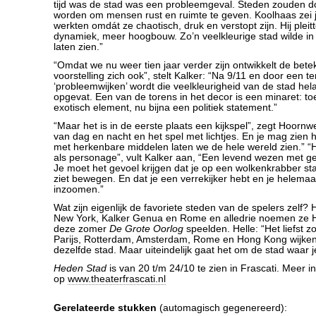
tijd was de stad was een probleemgeval. Steden zouden 
worden om mensen rust en ruimte te geven. Koolhaas zei j
werkten omdát ze chaotisch, druk en verstopt zijn. Hij plei
dynamiek, meer hoogbouw. Zo’n veelkleurige stad wilde in 
laten zien.”
“Omdat we nu weer tien jaar verder zijn ontwikkelt de bete
voorstelling zich ook”, stelt Kalker: “Na 9/11 en door een t
‘probleemwijken’ wordt die veelkleurigheid van de stad hel
opgevat. Een van de torens in het decor is een minaret: t
exotisch element, nu bijna een politiek statement.”
“Maar het is in de eerste plaats een kijkspel”, zegt Hoorn
van dag en nacht en het spel met lichtjes. En je mag zien 
met herkenbare middelen laten we de hele wereld zien.” “
als personage”, vult Kalker aan, “Een levend wezen met 
Je moet het gevoel krijgen dat je op een wolkenkrabber st
ziet bewegen. En dat je een verrekijker hebt en je helema
inzoomen.”
Wat zijn eigenlijk de favoriete steden van de spelers zelf
New York, Kalker Genua en Rome en alledrie noemen ze 
deze zomer
De Grote Oorlog
speelden. Helle: “Het liefst zo
Parijs, Rotterdam, Amsterdam, Rome en Hong Kong wijke
dezelfde stad. Maar uiteindelijk gaat het om de stad waar j
Heden Stad
is van 20 t/m 24/10 te zien in Frascati. Meer i
op
www.theaterfrascati.nl
Gerelateerde stukken
(automagisch gegenereerd):