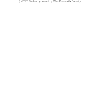
(c) 2026 Simber | powered by
WordPress
with
Barecity