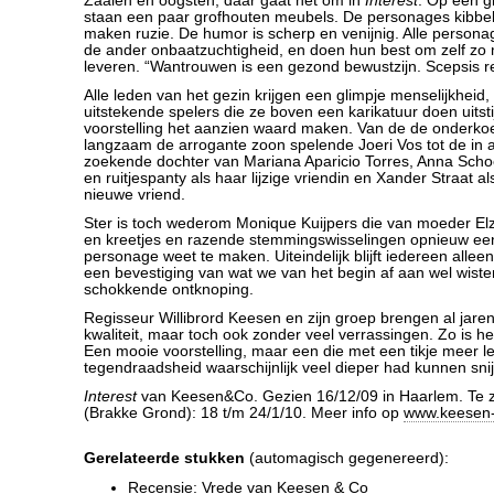
Zaaien en oogsten, daar gaat het om in
Interest
. Op een g
staan een paar grofhouten meubels. De personages kibbel
maken ruzie. De humor is scherp en venijnig. Alle person
de ander onbaatzuchtigheid, en doen hun best om zelf zo m
leveren. “Wantrouwen is een gezond bewustzijn. Scepsis re
Alle leden van het gezin krijgen een glimpje menselijkheid,
uitstekende spelers die ze boven een karikatuur doen uitst
voorstelling het aanzien waard maken. Van de de onderkoe
langzaam de arrogante zoon spelende Joeri Vos tot de in al
zoekende dochter van Mariana Aparicio Torres, Anna Schoe
en ruitjespanty als haar lijzige vriendin en Xander Straat a
nieuwe vriend.
Ster is toch wederom Monique Kuijpers die van moeder El
en kreetjes en razende stemmingswisselingen opnieuw e
personage weet te maken. Uiteindelijk blijft iedereen alleen
een bevestiging van wat we van het begin af aan wel wist
schokkende ontknoping.
Regisseur Willibrord Keesen en zijn groep brengen al jare
kwaliteit, maar toch ook zonder veel verrassingen. Zo is h
Een mooie voorstelling, maar een die met een tikje meer le
tegendraadsheid waarschijnlijk veel dieper had kunnen sni
Interest
van Keesen&Co. Gezien 16/12/09 in Haarlem. Te 
(Brakke Grond): 18 t/m 24/1/10. Meer info op
www.keesen-
Gerelateerde stukken
(automagisch gegenereerd):
Recensie: Vrede van Keesen & Co