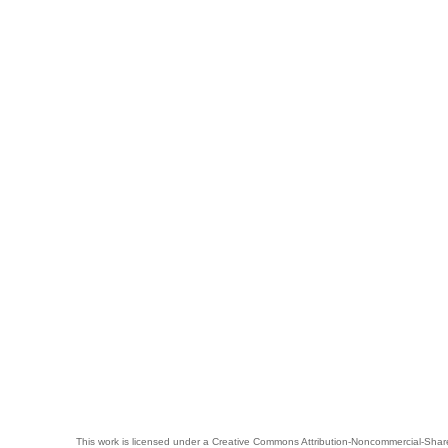
This work is licensed under a
Creative Commons Attribution-Noncommercial-Share