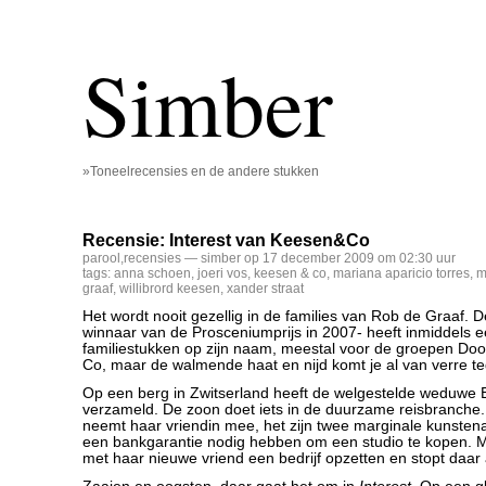
Simber
»Toneelrecensies en de andere stukken
Recensie: Interest van Keesen&Co
parool
,
recensies
— simber op 17 december 2009 om 02:30 uur
tags:
anna schoen
,
joeri vos
,
keesen & co
,
mariana aparicio torres
,
m
graaf
,
willibrord keesen
,
xander straat
Het wordt nooit gezellig in de families van Rob de Graaf. D
winnaar van de Prosceniumprijs in 2007- heeft inmiddels e
familiestukken op zijn naam, meestal voor de groepen Do
Co, maar de walmende haat en nijd komt je al van verre t
Op een berg in Zwitserland heeft de welgestelde weduwe E
verzameld. De zoon doet iets in de duurzame reisbranche
neemt haar vriendin mee, het zijn twee marginale kunsten
een bankgarantie nodig hebben om een studio te kopen. Ma
met haar nieuwe vriend een bedrijf opzetten en stopt daar a