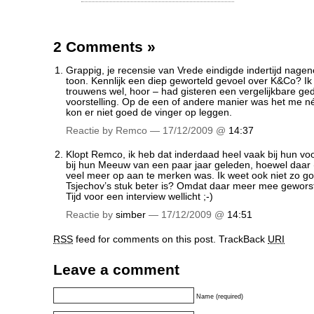
2 Comments
»
Grappig,
je recensie van Vrede
eindigde indertijd nagen
toon. Kennlijk een diep geworteld gevoel over K&Co? Ik
trouwens wel, hoor – had gisteren een vergelijkbare ge
voorstelling. Op de een of andere manier was het me nét 
kon er niet goed de vinger op leggen.
Reactie by Remco — 17/12/2009 @
14:37
Klopt Remco, ik heb dat inderdaad heel vaak bij hun voo
bij hun Meeuw van een paar jaar geleden, hoewel daar 
veel meer op aan te merken was. Ik weet ook niet zo 
Tsjechov’s stuk beter is? Omdat daar meer mee gewors
Tijd voor een interview wellicht ;-)
Reactie by
simber
— 17/12/2009 @
14:51
RSS
feed for comments on this post.
TrackBack
URI
Leave a comment
Name (required)