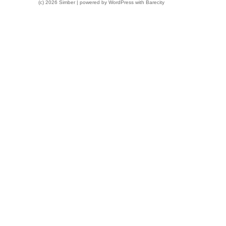
(c) 2026 Simber | powered by
WordPress
with
Barecity