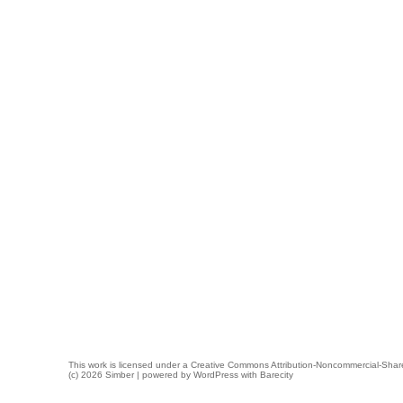
This work is licensed under a
Creative Commons Attribution-Noncommercial-Share
(c) 2026 Simber | powered by
WordPress
with
Barecity