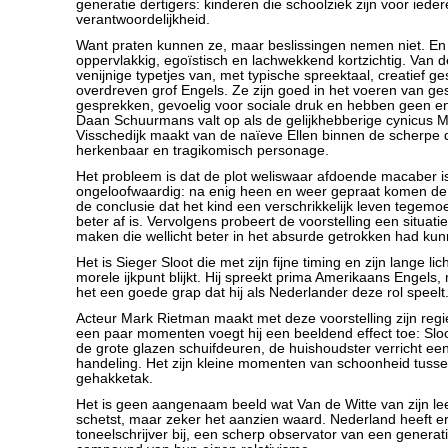
generatie dertigers: kinderen die schoolziek zijn voor iede
verantwoordelijkheid.
Want praten kunnen ze, maar beslissingen nemen niet. En 
oppervlakkig, egoïstisch en lachwekkend kortzichtig. Van 
venijnige typetjes van, met typische spreektaal, creatief g
overdreven grof Engels. Ze zijn goed in het voeren van g
gesprekken, gevoelig voor sociale druk en hebben geen en
Daan Schuurmans valt op als de gelijkhebberige cynicus M
Visschedijk maakt van de naïeve Ellen binnen de scherpe 
herkenbaar en tragikomisch personage.
Het probleem is dat de plot weliswaar afdoende macaber i
ongeloofwaardig: na enig heen en weer gepraat komen de
de conclusie dat het kind een verschrikkelijk leven tegemo
beter af is. Vervolgens probeert de voorstelling een situati
maken die wellicht beter in het absurde getrokken had ku
Het is Sieger Sloot die met zijn fijne timing en zijn lange lic
morele ijkpunt blijkt. Hij spreekt prima Amerikaans Engels, ma
het een goede grap dat hij als Nederlander deze rol speelt
Acteur Mark Rietman maakt met deze voorstelling zijn regi
een paar momenten voegt hij een beeldend effect toe: Sl
de grote glazen schuifdeuren, de huishoudster verricht e
handeling. Het zijn kleine momenten van schoonheid tus
gehakketak.
Het is geen aangenaam beeld wat Van de Witte van zijn le
schetst, maar zeker het aanzien waard. Nederland heeft e
toneelschrijver bij, een scherp observator van een generat