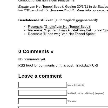
compound van hun eigen relativisme.
Expats
van Het Toneel Speelt. Gezien 20/1/11 in de Stads
t/m 23/1 en 10-13/2. Tournee t/m 3/4. Meer info op
www.het
Gerelateerde stukken
(automagisch gegenereerd):
Recensie: ‘Ghetto’ van Het Toneel Speelt
Recensie: ‘Gijsbrecht van Amstel’ van Het Toneel Sp
Recensie ‘Ik ben weg’ van Het Toneel Speelt
0 Comments
»
No comments yet.
RSS
feed for comments on this post.
TrackBack
URI
Leave a comment
Name (required)
Mail (will not be published) (required)
Website