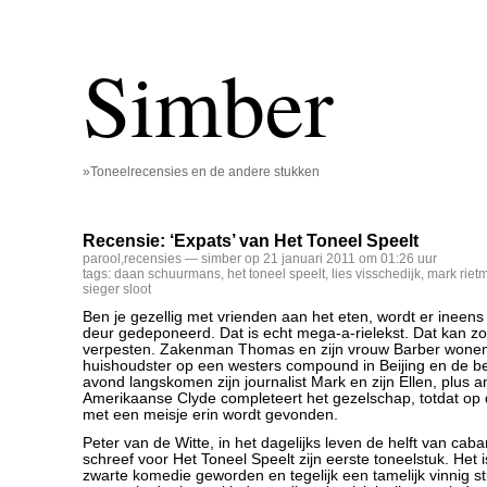
Simber
»Toneelrecensies en de andere stukken
Recensie: ‘Expats’ van Het Toneel Speelt
parool
,
recensies
— simber op 21 januari 2011 om 01:26 uur
tags:
daan schuurmans
,
het toneel speelt
,
lies visschedijk
,
mark riet
sieger sloot
Ben je gezellig met vrienden aan het eten, wordt er ineens
deur gedeponeerd. Dat is echt mega-a-rielekst. Dat kan 
verpesten. Zakenman Thomas en zijn vrouw Barber wone
huishoudster op een westers compound in Beijing en de b
avond langskomen zijn journalist Mark en zijn Ellen, plus
Amerikaanse Clyde completeert het gezelschap, totdat op 
met een meisje erin wordt gevonden.
Peter van de Witte, in het dagelijks leven de helft van ca
schreef voor Het Toneel Speelt zijn eerste toneelstuk. Het
zwarte komedie geworden en tegelijk een tamelijk vinnig s