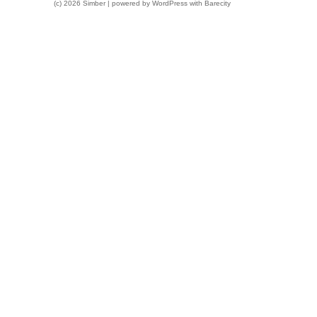
(c) 2026 Simber | powered by
WordPress
with
Barecity