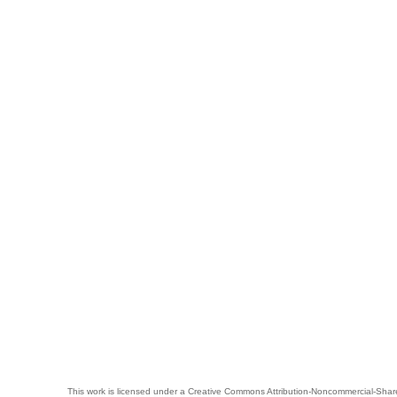
This work is licensed under a
Creative Commons Attribution-Noncommercial-Share