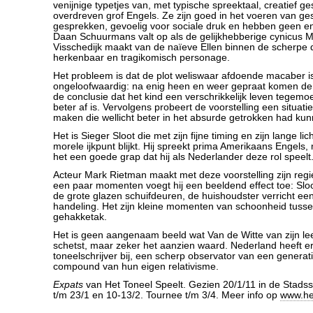
venijnige typetjes van, met typische spreektaal, creatief g
overdreven grof Engels. Ze zijn goed in het voeren van g
gesprekken, gevoelig voor sociale druk en hebben geen en
Daan Schuurmans valt op als de gelijkhebberige cynicus M
Visschedijk maakt van de naïeve Ellen binnen de scherpe 
herkenbaar en tragikomisch personage.
Het probleem is dat de plot weliswaar afdoende macaber i
ongeloofwaardig: na enig heen en weer gepraat komen de
de conclusie dat het kind een verschrikkelijk leven tegemo
beter af is. Vervolgens probeert de voorstelling een situati
maken die wellicht beter in het absurde getrokken had ku
Het is Sieger Sloot die met zijn fijne timing en zijn lange lic
morele ijkpunt blijkt. Hij spreekt prima Amerikaans Engels, ma
het een goede grap dat hij als Nederlander deze rol speelt
Acteur Mark Rietman maakt met deze voorstelling zijn regi
een paar momenten voegt hij een beeldend effect toe: Sl
de grote glazen schuifdeuren, de huishoudster verricht e
handeling. Het zijn kleine momenten van schoonheid tus
gehakketak.
Het is geen aangenaam beeld wat Van de Witte van zijn le
schetst, maar zeker het aanzien waard. Nederland heeft e
toneelschrijver bij, een scherp observator van een generat
compound van hun eigen relativisme.
Expats
van Het Toneel Speelt. Gezien 20/1/11 in de Stads
t/m 23/1 en 10-13/2. Tournee t/m 3/4. Meer info op
www.het