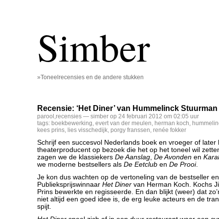
Simber
»Toneelrecensies en de andere stukken
Recensie: ‘Het Diner’ van Hummelinck Stuurman
parool
,
recensies
— simber op 24 februari 2012 om 02:05 uur
tags:
boekbewerking
,
evert van der meulen
,
herman koch
,
hummelin
kees prins
,
lies visschedijk
,
porgy franssen
,
renée fokker
Schrijf een succesvol Nederlands boek en vroeger of later
theaterproducent op bezoek die het op het toneel wil zette
zagen we de klassiekers
De Aanslag
,
De Avonden
en
Kara
we moderne bestsellers als
De Eetclub
en
De Prooi
.
Je kon dus wachten op de vertoneling van de bestseller e
Publieksprijswinnaar
Het Diner
van Herman Koch. Kochs Ji
Prins bewerkte en regisseerde. En dan blijkt (weer) dat zo
niet altijd een goed idee is, de erg leuke acteurs en de tra
spijt.