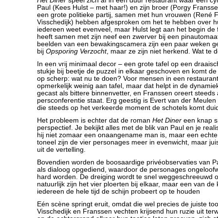
Het Diner
speel zich af in een duur restaurant waar een cy
Paul (Kees Hulst – met haar!) en zijn broer (Porgy Franssen
een grote politieke partij, samen met hun vrouwen (René 
Visschedijk) hebben afgesproken om het te hebben over hu
iedereen weet evenveel, maar Hulst legt aan het begin de fe
heeft samen met zijn neef een zwerver bij een pinautomaa
beelden van een bewakingscamera zijn een paar weken g
bij
Opsporing Verzocht
, maar ze zijn niet herkend. Wat te 
In een vrij minimaal decor – een grote tafel op een draaischi
stukje bij beetje de puzzel in elkaar geschoven en komt de 
op scherp: wat nu te doen? Voor mensen in een restaurant 
opmerkelijk weinig aan tafel, maar dat helpt in de dynamiek
gecast als bittere binnenvetter, en Franssen oreert steeds 
persconferentie staat. Erg geestig is Evert van der Meulen 
die steeds op het verkeerde moment de schotels komt dui
Het probleem is echter dat de roman
Het Diner
een knap sp
perspectief. Je bekijkt alles met de blik van Paul en je reali
hij niet zomaar een onaangename man is, maar een echte
toneel zijn de vier personages meer in evenwicht, maar juis
uit de vertelling.
Bovendien worden de boosaardige privéobservaties van Pau
als dialoog opgediend, waardoor de personages ongeloof
hard worden. De dreiging wordt te snel weggeschreeuwd o
natuurlijk zijn het vier ploerten bij elkaar, maar een van de
iedereen de hele tijd de schijn probeert op te houden
Eén scène springt eruit, omdat die wel precies de juiste to
Visschedijk en Franssen vechten krijsend hun ruzie uit terw