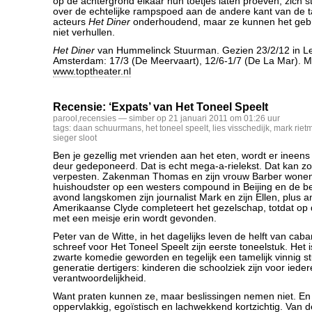
op de achtergrond elkaar hun toetjes laten proeven, zich s
over de echtelijke rampspoed aan de andere kant van de 
acteurs
Het Diner
onderhoudend, maar ze kunnen het geb
niet verhullen.
Het Diner
van Hummelinck Stuurman. Gezien 23/2/12 in Lei
Amsterdam: 17/3 (De Meervaart), 12/6-1/7 (De La Mar). M
www.toptheater.nl
Recensie: ‘Expats’ van Het Toneel Speelt
parool
,
recensies
— simber op 21 januari 2011 om 01:26 uur
tags:
daan schuurmans
,
het toneel speelt
,
lies visschedijk
,
mark riet
sieger sloot
Ben je gezellig met vrienden aan het eten, wordt er ineens
deur gedeponeerd. Dat is echt mega-a-rielekst. Dat kan 
verpesten. Zakenman Thomas en zijn vrouw Barber wone
huishoudster op een westers compound in Beijing en de b
avond langskomen zijn journalist Mark en zijn Ellen, plus
Amerikaanse Clyde completeert het gezelschap, totdat op 
met een meisje erin wordt gevonden.
Peter van de Witte, in het dagelijks leven de helft van ca
schreef voor Het Toneel Speelt zijn eerste toneelstuk. Het
zwarte komedie geworden en tegelijk een tamelijk vinnig s
generatie dertigers: kinderen die schoolziek zijn voor iede
verantwoordelijkheid.
Want praten kunnen ze, maar beslissingen nemen niet. En 
oppervlakkig, egoïstisch en lachwekkend kortzichtig. Van 