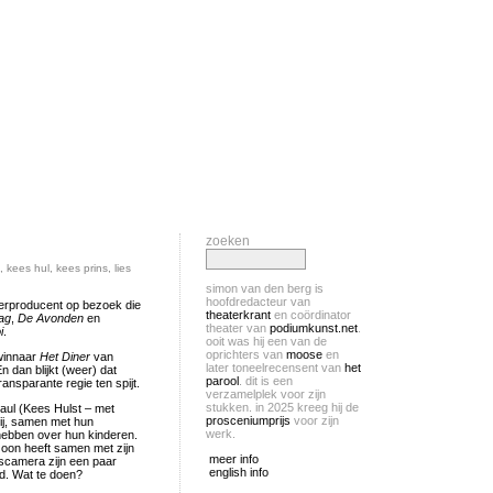
zoeken
,
kees hul
,
kees prins
,
lies
simon van den berg is
hoofdredacteur van
terproducent op bezoek die
theaterkrant
en coördinator
ag
,
De Avonden
en
theater van
podiumkunst.net
.
i
.
ooit was hij een van de
oprichters van
moose
en
swinnaar
Het Diner
van
later toneelrecensent van
het
 dan blijkt (weer) dat
parool
. dit is een
ransparante regie ten spijt.
verzamelplek voor zijn
stukken. in 2025 kreeg hij de
Paul (Kees Hulst – met
prosceniumprijs
voor zijn
rtij, samen met hun
werk.
hebben over hun kinderen.
 zoon heeft samen met zijn
meer info
scamera zijn een paar
english info
nd. Wat te doen?