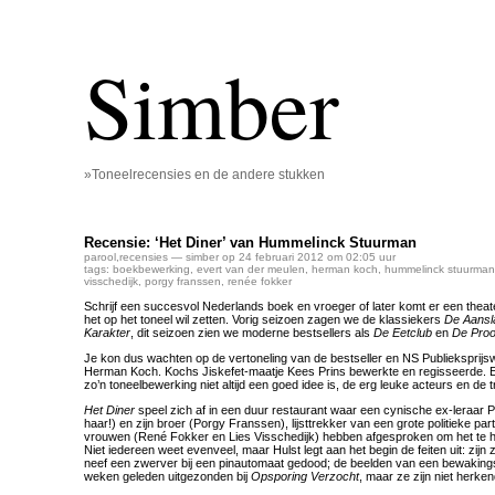
Simber
»Toneelrecensies en de andere stukken
Recensie: ‘Het Diner’ van Hummelinck Stuurman
parool
,
recensies
— simber op 24 februari 2012 om 02:05 uur
tags:
boekbewerking
,
evert van der meulen
,
herman koch
,
hummelinck stuurman
visschedijk
,
porgy franssen
,
renée fokker
Schrijf een succesvol Nederlands boek en vroeger of later komt er een thea
het op het toneel wil zetten. Vorig seizoen zagen we de klassiekers
De Aansl
Karakter
, dit seizoen zien we moderne bestsellers als
De Eetclub
en
De Proo
Je kon dus wachten op de vertoneling van de bestseller en NS Publieksprij
Herman Koch. Kochs Jiskefet-maatje Kees Prins bewerkte en regisseerde. En
zo’n toneelbewerking niet altijd een goed idee is, de erg leuke acteurs en de t
Het Diner
speel zich af in een duur restaurant waar een cynische ex-leraar 
haar!) en zijn broer (Porgy Franssen), lijsttrekker van een grote politieke pa
vrouwen (René Fokker en Lies Visschedijk) hebben afgesproken om het te 
Niet iedereen weet evenveel, maar Hulst legt aan het begin de feiten uit: zijn
neef een zwerver bij een pinautomaat gedood; de beelden van een bewaking
weken geleden uitgezonden bij
Opsporing Verzocht
, maar ze zijn niet herke