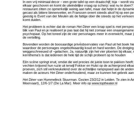
In een vrij minimaal decor – een grote tafel op een draaischijf; tsja – wordt stu
elkaar geschoven en komt de uiteindelijke vraag op scherp: wat nu te doen?
restaurant zitten ze opmerkelijk weinig aan tafel, maar dat helpt in de dynamie
gecast als bittere binnenvetter, en Franssen oreert steeds alsof hij op een pe
geestig is Evert van der Meulen als de fattige ober die steeds op het verke
komt duiden.
Het probleem is echter dat de roman
Het Diner
een knap spel is met perspecti
blik van Paul en je realiseert je pas laat dat hij niet zomaar een onaangena
psychopaat. Op het toneel zijn de vier personages meer in evenwicht, maar jui
de vertelling.
Bovendien worden de boosaardige privéobservaties van Paul uit het boek hie
waardoor de personages ongeloofwaardig koud en hard worden. De dreiging 
weggeschreeuwd of –gelachen. Ja, natuurlijk zijn het vier ploerten bij elkaar
kernthema’s is dat iedereen de hele tijd de schijn probeert op te houden
Eén scène springt eruit, omdat die wel precies de juiste toon te pakken heef
vechten krijsend hun ruzie uit terwijl Fokker en Hulst op de achtergrond elkaa
proeven, zich stil verkneukelend over de echtelijke rampspoed aan de andere
maken de acteurs
Het Diner
onderhoudend, maar ze kunnen het gebrek aan s
Het Diner
van Hummelinck Stuurman. Gezien 23/2/12 in Leiden. Te zien in A
Meervaart), 12/6-1/7 (De La Mar). Meer info op
www.toptheater.nl