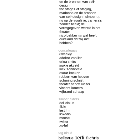
en de bronnen van self-
design
the stages of staging,
madonna en de bronnen
van self-design | simber
op
nu op de vuurlinie: camera’s
zonder beeld; de
vormgegeven wereld in het
theater
nico bakker
op
wat heeft
duitsland dat wij niet
hebben?
concullega's
8weekly
adeline van lier
erica smits
joukje akveld
loek zonneveld
oscar kocken
robbert van heuven
schuring schrijft
theater schrift lucifer
vincent kouters
wijbrand schaap
simber elders
del.icio.us
flickr
last.fm
linkedin
moose
twitter
xs4all
tag cloud
berlijn
chris
bellevue