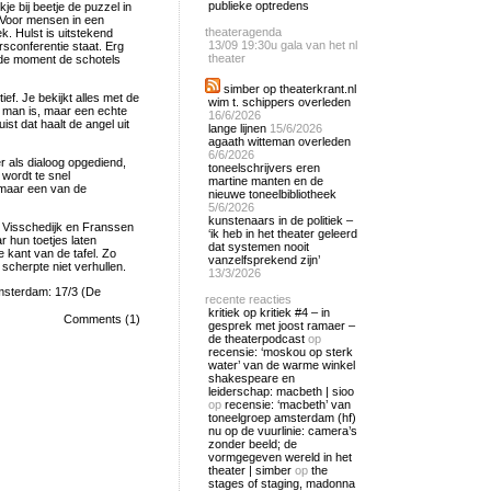
publieke optredens
kje bij beetje de puzzel in
 Voor mensen in een
theateragenda
k. Hulst is uitstekend
13/09
19:30u gala van het nl
rsconferentie staat. Erg
theater
erde moment de schotels
simber op theaterkrant.nl
ef. Je bekijkt alles met de
wim t. schippers overleden
me man is, maar een echte
16/6/2026
st dat haalt de angel uit
lange lijnen
15/6/2026
agaath witteman overleden
6/6/2026
r als dialoog opgediend,
toneelschrijvers eren
wordt te snel
martine manten en de
, maar een van de
nieuwe toneelbibliotheek
5/6/2026
kunstenaars in de politiek –
t: Visschedijk en Franssen
‘ik heb in het theater geleerd
r hun toetjes laten
dat systemen nooit
 kant van de tafel. Zo
vanzelfsprekend zijn’
cherpte niet verhullen.
13/3/2026
msterdam: 17/3 (De
recente reacties
kritiek op kritiek #4 – in
Comments (1)
gesprek met joost ramaer –
de theaterpodcast
op
recensie: ‘moskou op sterk
water’ van de warme winkel
shakespeare en
leiderschap: macbeth | sioo
op
recensie: ‘macbeth’ van
toneelgroep amsterdam (hf)
nu op de vuurlinie: camera’s
zonder beeld; de
vormgegeven wereld in het
theater | simber
op
the
stages of staging, madonna