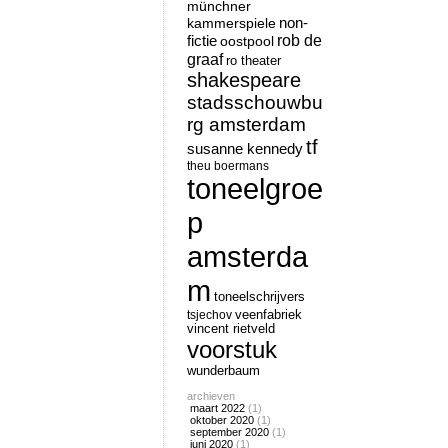
münchner
non-
kammerspiele
rob de
fictie
oostpool
graaf
ro theater
shakespeare
stadsschouwbu
rg amsterdam
tf
susanne kennedy
theu boermans
toneelgroe
p
amsterda
m
toneelschrijvers
tsjechov
veenfabriek
vincent rietveld
voorstuk
wunderbaum
archieven
maart 2022
(1)
oktober 2020
(1)
september 2020
(1)
juni 2020
(1)