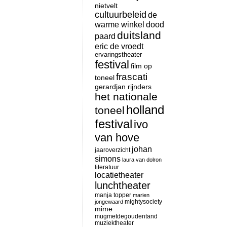
nietvelt
cultuurbeleid
de
warme winkel
dood
duitsland
paard
eric de vroedt
ervaringstheater
festival
film op
frascati
toneel
gerardjan rijnders
het nationale
holland
toneel
festival
ivo
van hove
johan
jaaroverzicht
simons
laura van dolron
literatuur
locatietheater
lunchtheater
manja topper
marien
mightysociety
jongewaard
mime
mugmetdegoudentand
muziektheater