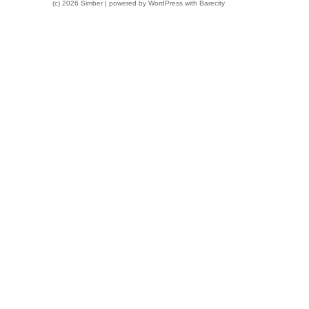
(c) 2026 Simber | powered by
WordPress
with
Barecity