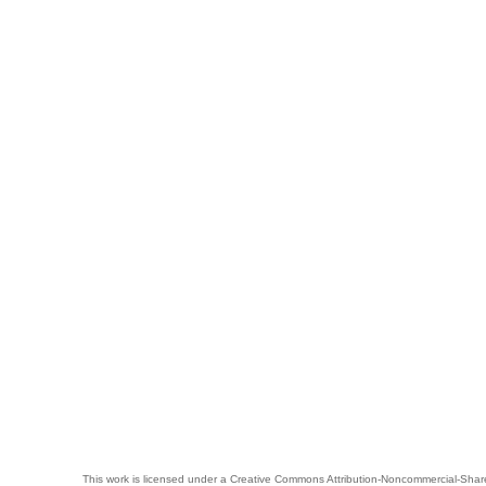
This work is licensed under a
Creative Commons Attribution-Noncommercial-Share