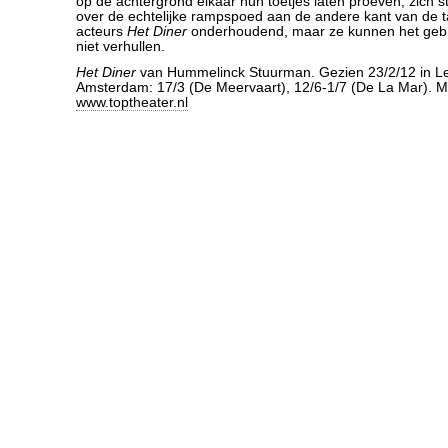
op de achtergrond elkaar hun toetjes laten proeven, zich s
over de echtelijke rampspoed aan de andere kant van de 
acteurs
Het Diner
onderhoudend, maar ze kunnen het geb
niet verhullen.
Het Diner
van Hummelinck Stuurman. Gezien 23/2/12 in Lei
Amsterdam: 17/3 (De Meervaart), 12/6-1/7 (De La Mar). M
www.toptheater.nl