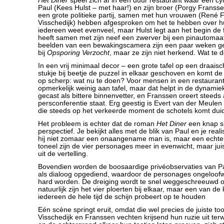
Het Diner
speel zich af in een duur restaurant waar een cy
Paul (Kees Hulst – met haar!) en zijn broer (Porgy Franssen
een grote politieke partij, samen met hun vrouwen (René 
Visschedijk) hebben afgesproken om het te hebben over hu
iedereen weet evenveel, maar Hulst legt aan het begin de fe
heeft samen met zijn neef een zwerver bij een pinautomaa
beelden van een bewakingscamera zijn een paar weken g
bij
Opsporing Verzocht
, maar ze zijn niet herkend. Wat te 
In een vrij minimaal decor – een grote tafel op een draaischi
stukje bij beetje de puzzel in elkaar geschoven en komt de 
op scherp: wat nu te doen? Voor mensen in een restaurant 
opmerkelijk weinig aan tafel, maar dat helpt in de dynamiek
gecast als bittere binnenvetter, en Franssen oreert steeds 
persconferentie staat. Erg geestig is Evert van der Meulen 
die steeds op het verkeerde moment de schotels komt dui
Het probleem is echter dat de roman
Het Diner
een knap sp
perspectief. Je bekijkt alles met de blik van Paul en je reali
hij niet zomaar een onaangename man is, maar een echte
toneel zijn de vier personages meer in evenwicht, maar juis
uit de vertelling.
Bovendien worden de boosaardige privéobservaties van Pau
als dialoog opgediend, waardoor de personages ongeloof
hard worden. De dreiging wordt te snel weggeschreeuwd o
natuurlijk zijn het vier ploerten bij elkaar, maar een van de
iedereen de hele tijd de schijn probeert op te houden
Eén scène springt eruit, omdat die wel precies de juiste to
Visschedijk en Franssen vechten krijsend hun ruzie uit terw