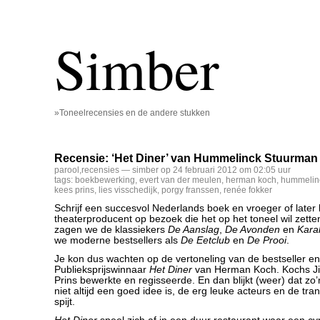
Simber
»Toneelrecensies en de andere stukken
Recensie: ‘Het Diner’ van Hummelinck Stuurman
parool
,
recensies
— simber op 24 februari 2012 om 02:05 uur
tags:
boekbewerking
,
evert van der meulen
,
herman koch
,
hummelin
kees prins
,
lies visschedijk
,
porgy franssen
,
renée fokker
Schrijf een succesvol Nederlands boek en vroeger of later
theaterproducent op bezoek die het op het toneel wil zette
zagen we de klassiekers
De Aanslag
,
De Avonden
en
Kara
we moderne bestsellers als
De Eetclub
en
De Prooi
.
Je kon dus wachten op de vertoneling van de bestseller e
Publieksprijswinnaar
Het Diner
van Herman Koch. Kochs Ji
Prins bewerkte en regisseerde. En dan blijkt (weer) dat zo
niet altijd een goed idee is, de erg leuke acteurs en de tra
spijt.