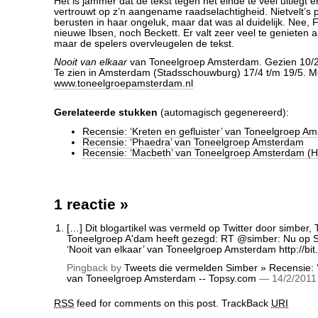
Het is jammer dat de tekst tegen het einde te veel uitlegt 
vertrouwt op z’n aangename raadselachtigheid. Nietvelt’s
berusten in haar ongeluk, maar dat was al duidelijk. Nee, 
nieuwe Ibsen, noch Beckett. Er valt zeer veel te genieten 
maar de spelers overvleugelen de tekst.
Nooit van elkaar
van Toneelgroep Amsterdam. Gezien 10/2
Te zien in Amsterdam (Stadsschouwburg) 17/4 t/m 19/5. M
www.toneelgroepamsterdam.nl
Gerelateerde stukken
(automagisch gegenereerd):
Recensie: ‘Kreten en gefluister’ van Toneelgroep A
Recensie: ‘Phaedra’ van Toneelgroep Amsterdam
Recensie: ‘Macbeth’ van Toneelgroep Amsterdam (
1 reactie
»
[…] Dit blogartikel was vermeld op Twitter door simber,
Toneelgroep A'dam heeft gezegd: RT @simber: Nu op S
‘Nooit van elkaar’ van Toneelgroep Amsterdam
http://bit
Pingback by
Tweets die vermelden Simber » Recensie: ‘
van Toneelgroep Amsterdam -- Topsy.com
— 14/2/201
RSS
feed for comments on this post.
TrackBack
URI