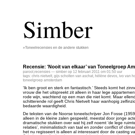
Simber
»Toneelrecensies en de andere stukken
Recensie: ‘Nooit van elkaar’ van Toneelgroep A
parool
,
recensies
— simber op 12 februari 2011 om 01:50 uur
tags:
chris nietvelt
,
gijs scholten van aschat
,
hélène devos
,
ivo van h
toneelgroep amsterdam
‘Ik ben groot en sterk en fantastisch.’ Steeds komt het zin
vrouw die het uitspreekt zit alleen in haar lege appartemen
rode wijn, wachtend op een man die niet komt. Maar ellendi
schitterende rol geeft Chris Nietvelt haar wanhopig zelfinzic
bedaarde waardigheid.
De teksten van de Noorse toneelschrijver Jon Fosse (1959
alleen in de kleine zalen gespeeld, meestal door jonge acteu
dramatische stukken over wat hij zelf noemt ‘de lege ruimt
relaties’, minimalistisch van taal en zonder conflict of clim
het nu regisseert is alleen al interessant door de casting va