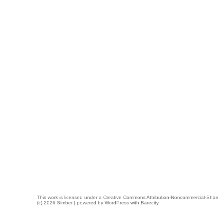
This work is licensed under a
Creative Commons Attribution-Noncommercial-Share
(c) 2026 Simber | powered by
WordPress
with
Barecity