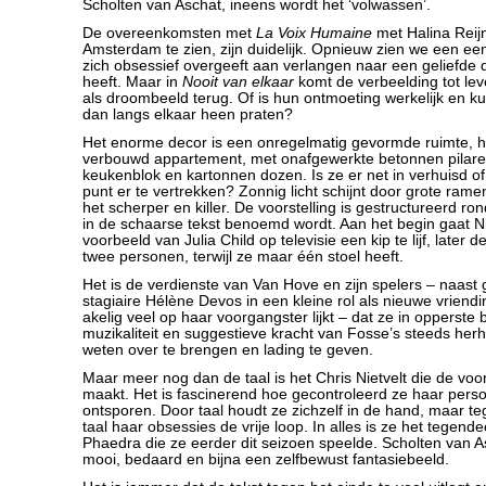
Scholten van Aschat, ineens wordt het ‘volwassen’.
De overeenkomsten met
La Voix Humaine
met Halina Reijn,
Amsterdam te zien, zijn duidelijk. Opnieuw zien we een e
zich obsessief overgeeft aan verlangen naar een geliefde d
heeft. Maar in
Nooit van elkaar
komt de verbeelding tot le
als droombeeld terug. Of is hun ontmoeting werkelijk en k
dan langs elkaar heen praten?
Het enorme decor is een onregelmatig gevormde ruimte, het
verbouwd appartement, met onafgewerkte betonnen pilaren
keukenblok en kartonnen dozen. Is ze er net in verhuisd of
punt er te vertrekken? Zonnig licht schijnt door grote ramen
het scherper en killer. De voorstelling is gestructureerd ro
in de schaarse tekst benoemd wordt. Aan het begin gaat Ni
voorbeeld van Julia Child op televisie een kip te lijf, later d
twee personen, terwijl ze maar één stoel heeft.
Het is de verdienste van Van Hove en zijn spelers – naas
stagiaire Hélène Devos in een kleine rol als nieuwe vriend
akelig veel op haar voorgangster lijkt – dat ze in opperste
muzikaliteit en suggestieve kracht van Fosse’s steeds her
weten over te brengen en lading te geven.
Maar meer nog dan de taal is het Chris Nietvelt die de voo
maakt. Het is fascinerend hoe gecontroleerd ze haar pers
ontsporen. Door taal houdt ze zichzelf in de hand, maar tege
taal haar obsessies de vrije loop. In alles is ze het tegende
Phaedra die ze eerder dit seizoen speelde. Scholten van As
mooi, bedaard en bijna een zelfbewust fantasiebeeld.