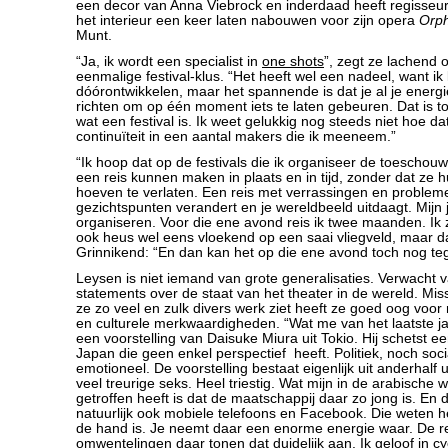
een decor van Anna Viebrock en inderdaad heeft regisseu
het interieur een keer laten nabouwen voor zijn opera
Orph
Munt.
“Ja, ik wordt een specialist in
one shots
”, zegt ze lachend 
eenmalige festival-klus. “Het heeft wel een nadeel, want ik
dóórontwikkelen, maar het spannende is dat je al je ener
richten om op één moment iets te laten gebeuren. Dat is t
wat een festival is. Ik weet gelukkig nog steeds niet hoe da
continuïteit in een aantal makers die ik meeneem.”
“Ik hoop dat op de festivals die ik organiseer de toescho
een reis kunnen maken in plaats en in tijd, zonder dat ze
hoeven te verlaten. Een reis met verrassingen en probleme
gezichtspunten verandert en je wereldbeeld uitdaagt. Mijn 
organiseren. Voor die ene avond reis ik twee maanden. Ik zi
ook heus wel eens vloekend op een saai vliegveld, maar dat
Grinnikend: “En dan kan het op die ene avond toch nog teg
Leysen is niet iemand van grote generalisaties. Verwacht 
statements over de staat van het theater in de wereld. Mis
ze zo veel en zulk divers werk ziet heeft ze goed oog voor 
en culturele merkwaardigheden. “Wat me van het laatste jaa
een voorstelling van Daisuke Miura uit Tokio. Hij schetst ee
Japan die geen enkel perspectief heeft. Politiek, noch soc
emotioneel. De voorstelling bestaat eigenlijk uit anderhalf 
veel treurige seks. Heel triestig. Wat mijn in de arabische 
getroffen heeft is dat de maatschappij daar zo jong is. E
natuurlijk ook mobiele telefoons en Facebook. Die weten h
de hand is. Je neemt daar een enorme energie waar. De r
omwentelingen daar tonen dat duidelijk aan. Ik geloof in cy