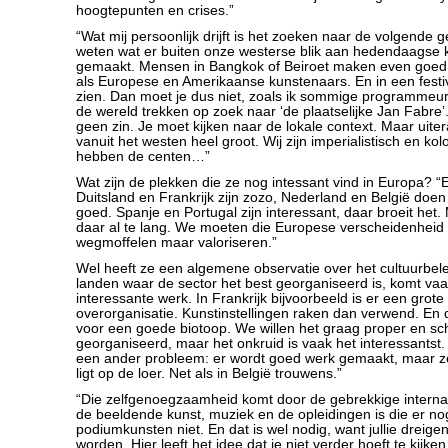
hoogtepunten en crises.”
“Wat mij persoonlijk drijft is het zoeken naar de volgende ge
weten wat er buiten onze westerse blik aan hedendaagse 
gemaakt. Mensen in Bangkok of Beiroet maken even goed
als Europese en Amerikaanse kunstenaars. En in een festiv
zien. Dan moet je dus niet, zoals ik sommige programmeur
de wereld trekken op zoek naar ‘de plaatselijke Jan Fabre’. 
geen zin. Je moet kijken naar de lokale context. Maar uiter
vanuit het westen heel groot. Wij zijn imperialistisch en kol
hebben de centen…”
Wat zijn de plekken die ze nog intessant vind in Europa? 
Duitsland en Frankrijk zijn zozo, Nederland en België doen 
goed. Spanje en Portugal zijn interessant, daar broeit het. 
daar al te lang. We moeten die Europese verscheidenheid 
wegmoffelen maar valoriseren.”
Wel heeft ze een algemene observatie over het cultuurbelei
landen waar de sector het best georganiseerd is, komt vaa
interessante werk. In Frankrijk bijvoorbeeld is er een grote
overorganisatie. Kunstinstellingen raken dan verwend. En 
voor een goede biotoop. We willen het graag proper en s
georganiseerd, maar het onkruid is vaak het interessantst.
een ander probleem: er wordt goed werk gemaakt, maar 
ligt op de loer. Net als in België trouwens.”
“Die zelfgenoegzaamheid komt door de gebrekkige internati
de beeldende kunst, muziek en de opleidingen is die er no
podiumkunsten niet. En dat is wel nodig, want jullie dreige
worden. Hier leeft het idee dat je niet verder hoeft te kijken