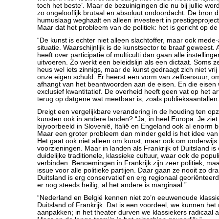
toch het beste’. Maar de bezuinigingen die nu bij jullie wo
zo ongelooflijk brutaal en absoluut ondoordacht. De bron dr
humuslaag weghaalt en alleen investeert in prestigeproject
Maar dat het probleem van de politiek: het is gericht op de 
“De kunst is echter niet alleen slachtoffer, maar ook mede
situatie. Waarschijnlijk is de kunstsector te braaf geweest.
heeft over participatie of multiculti dan gaan alle instelling
uitvoeren. Zo werkt een beleidslijn als een dictaat. Soms z
heus wel iets zinnigs, maar de kunst gedraagt zich niet vri
onze eigen schuld. Er heerst een vorm van zelfcensuur, o
afhangt van het beantwoorden aan de eisen. En die eisen 
exclusief kwantitatief. De overheid heeft geen vat op het ar
terug op datgene wat meetbaar is, zoals publieksaantallen.
Dreigt een vergelijkbare verandering in de houding ten op
kunsten ook in andere landen? “Ja, in heel Europa. Je ziet 
bijvoorbeeld in Slovenië, Italië en Engeland ook al enorm 
Maar een groter probleem dan minder geld is het idee van 
Het gaat ook niet alleen om kunst, maar ook om onderwijs 
voorzieningen. Maar in landen als Frankrijk of Duitsland is
duidelijke traditionele, klassieke cultuur, waar ook de popul
verbinden. Benoemingen in Frankrijk zijn zeer politiek, maa
issue voor alle politieke partijen. Daar gaan ze nooit zo dr
Duitsland is erg conservatief en erg regionaal georiënteerd
er nog steeds heilig, al het andere is marginaal.”
“Nederland en België kennen niet zo’n eeuwenoude klassie
Duitsland of Frankrijk. Dat is een voordeel, we kunnen het
aanpakken; in het theater durven we klassiekers radicaal 