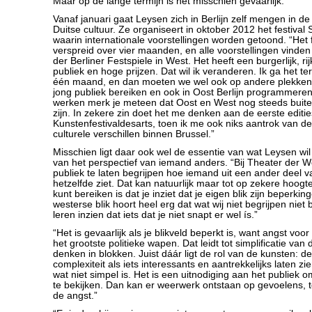
Maar op de lange termijn is het misschien gevaarlijk.”
Vanaf januari gaat Leysen zich in Berlijn zelf mengen in d
Duitse cultuur. Ze organiseert in oktober 2012 het festival 
waarin internationale voorstellingen worden getoond. “Het f
verspreid over vier maanden, en alle voorstellingen vinden
der Berliner Festspiele in West. Het heeft een burgerlijk, rij
publiek en hoge prijzen. Dat wil ik veranderen. Ik ga het t
één maand, en dan moeten we wel ook op andere plekken s
jong publiek bereiken en ook in Oost Berlijn programmeren. 
werken merk je meteen dat Oost en West nog steeds buite
zijn. In zekere zin doet het me denken aan de eerste editi
Kunstenfestivaldesarts, toen ik me ook niks aantrok van d
culturele verschillen binnen Brussel.”
Misschien ligt daar ook wel de essentie van wat Leysen wil
van het perspectief van iemand anders. “Bij Theater der W
publiek te laten begrijpen hoe iemand uit een ander deel 
hetzelfde ziet. Dat kan natuurlijk maar tot op zekere hoogt
kunt bereiken is dat je inziet dat je eigen blik zijn beperking
westerse blik hoort heel erg dat wat wij niet begrijpen niet
leren inzien dat iets dat je niet snapt er wel ís.”
“Het is gevaarlijk als je blikveld beperkt is, want angst voo
het grootste politieke wapen. Dat leidt tot simplificatie van 
denken in blokken. Juist dáár ligt de rol van de kunsten: d
complexiteit als iets interessants en aantrekkelijks laten z
wat niet simpel is. Het is een uitnodiging aan het publiek
te bekijken. Dan kan er weerwerk ontstaan op gevoelens, 
de angst.”