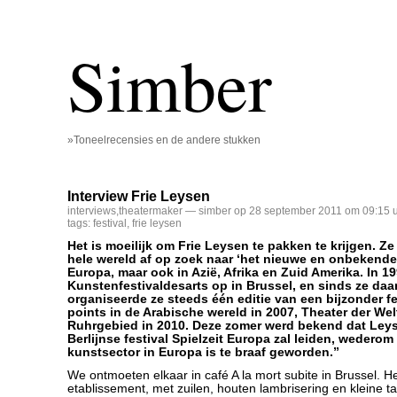
Simber
»Toneelrecensies en de andere stukken
Interview Frie Leysen
interviews
,
theatermaker
— simber op 28 september 2011 om 09:15 
tags:
festival
,
frie leysen
Het is moeilijk om Frie Leysen te pakken te krijgen. Ze
hele wereld af op zoek naar ‘het nieuwe en onbekende’ 
Europa, maar ook in Azië, Afrika en Zuid Amerika. In 19
Kunstenfestivaldesarts op in Brussel, en sinds ze daar
organiseerde ze steeds één editie van een bijzonder fe
points in de Arabische wereld in 2007, Theater der Welt
Ruhrgebied in 2010. Deze zomer werd bekend dat Leys
Berlijnse festival Spielzeit Europa zal leiden, wedero
kunstsector in Europa is te braaf geworden.”
We ontmoeten elkaar in café A la mort subite in Brussel. H
etablissement, met zuilen, houten lambrisering en kleine tafe