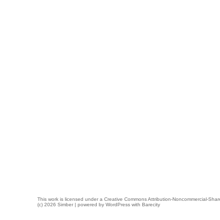
This work is licensed under a
Creative Commons Attribution-Noncommercial-Share
(c) 2026 Simber | powered by
WordPress
with
Barecity