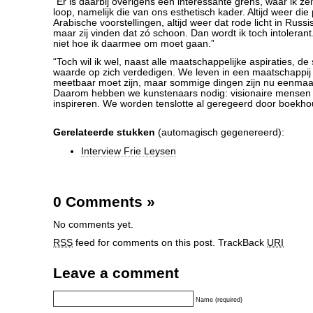
“Er is daarbij overigens een interessante grens, waar ik ze
loop, namelijk die van ons esthetisch kader. Altijd weer die p
Arabische voorstellingen, altijd weer dat rode licht in Russisc
maar zij vinden dat zó schoon. Dan wordt ik toch intolerant
niet hoe ik daarmee om moet gaan.”
“Toch wil ik wel, naast alle maatschappelijke aspiraties, de
waarde op zich verdedigen. We leven in een maatschappij 
meetbaar moet zijn, maar sommige dingen zijn nu eenmaal
Daarom hebben we kunstenaars nodig: visionaire mensen 
inspireren. We worden tenslotte al geregeerd door boekho
Gerelateerde stukken
(automagisch gegenereerd):
Interview Frie Leysen
0 Comments
»
No comments yet.
RSS
feed for comments on this post.
TrackBack
URI
Leave a comment
Name (required)