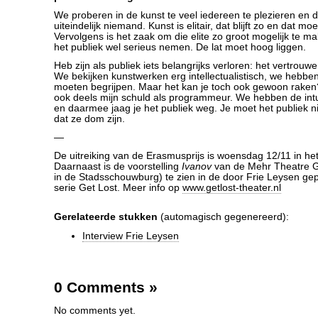
We proberen in de kunst te veel iedereen te plezieren en d
uiteindelijk niemand. Kunst is elitair, dat blijft zo en dat moe
Vervolgens is het zaak om die elite zo groot mogelijk te m
het publiek wel serieus nemen. De lat moet hoog liggen.
Heb zijn als publiek iets belangrijks verloren: het vertrouwen
We bekijken kunstwerken erg intellectualistisch, we hebben
moeten begrijpen. Maar het kan je toch ook gewoon raken
ook deels mijn schuld als programmeur. We hebben de intu
en daarmee jaag je het publiek weg. Je moet het publiek n
dat ze dom zijn.
—
De uitreiking van de Erasmusprijs is woensdag 12/11 in he
Daarnaast is de voorstelling
Ivanov
van de Mehr Theatre Gr
in de Stadsschouwburg) te zien in de door Frie Leysen 
serie Get Lost. Meer info op
www.getlost-theater.nl
Gerelateerde stukken
(automagisch gegenereerd):
Interview Frie Leysen
0 Comments
»
No comments yet.