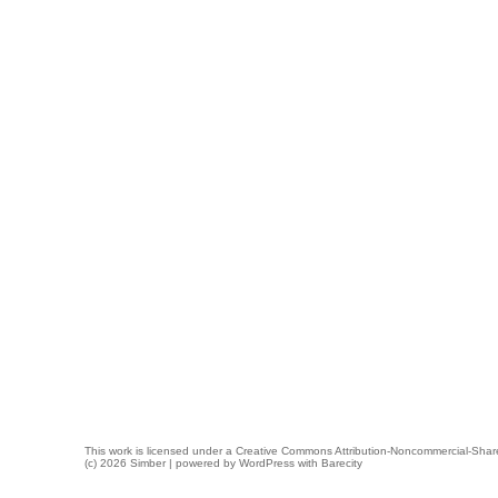
This work is licensed under a
Creative Commons Attribution-Noncommercial-Share
(c) 2026 Simber | powered by
WordPress
with
Barecity