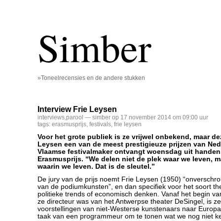
Simber
»Toneelrecensies en de andere stukken
Interview Frie Leysen
interviews
,
parool
— simber op 17 november 2014 om 09:00 uur
tags:
erasmusprijs
,
festivals
,
frie leysen
Voor het grote publiek is ze vrijwel onbekend, maar dez
Leysen een van de meest prestigieuze prijzen van Ned
Vlaamse festivalmaker ontvangt woensdag uit handen
Erasmusprijs. “We delen niet de plek waar we leven, ma
waarin we leven. Dat is de sleutel.”
De jury van de prijs noemt Frie Leysen (1950) “onverschr
van de podiumkunsten”, en dan specifiek voor het soort the
politieke trends of economisch denken. Vanaf het begin van
ze directeur was van het Antwerpse theater DeSingel, is z
voorstellingen van niet-Westerse kunstenaars naar Europa 
taak van een programmeur om te tonen wat we nog niet ke