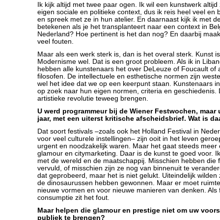
Ik kijk altijd met twee paar ogen. Ik wil een kunstwerk altij
eigen sociale en politieke context, dus ik reis heel veel e
en spreek met ze in hun atelier. En daarnaast kijk ik met d
betekenen als je het transplanteert naar een context in Bel
Nederland? Hoe pertinent is het dan nog? En daarbij maak 
veel fouten.
Maar als een werk sterk is, dan is het overal sterk. Kunst i
Modernisme wel. Dat is een groot probleem. Als ik in Liba
hebben alle kunstenaars het over DeLeuze of Foucault of
filosofen. De intellectuele en esthetische normen zijn west
wel het idee dat we op een keerpunt staan. Kunstenaars in 
op zoek naar hun eigen normen, criteria en geschiedenis.
artistieke revolutie teweeg brengen.
U werd programmeur bij de Wiener Festwochen, maar u
jaar, met een uiterst kritische afscheidsbrief. Wat is 
Dat soort festivals –zoals ook het Holland Festival in Nede
voor veel culturele instellingen– zijn ooit in het leven ger
urgent en noodzakelijk waren. Maar het gaat steeds meer 
glamour en citymarketing. Daar is de kunst te goed voor. Ik
met de wereld en de maatschappij. Misschien hebben die fe
vervuld, of misschien zijn ze nog van binnenuit te verande
dat geprobeerd, maar het is niet gelukt. Uiteindelijk wilden
de dinosaurussen hebben gewonnen. Maar er moet ruimt
nieuwe vormen en voor nieuwe manieren van denken. Als fes
consumptie zit het fout.
Maar helpen die glamour en prestige niet om uw voors
publiek te brengen?