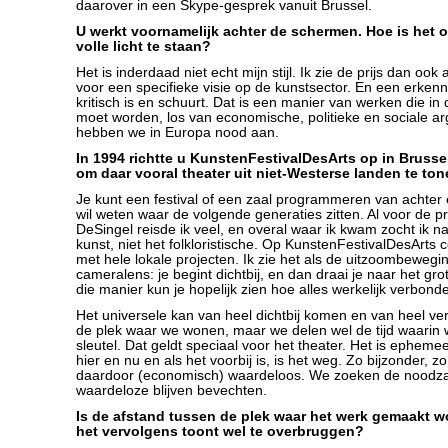
daarover in een Skype-gesprek vanuit Brussel.
U werkt voornamelijk achter de schermen. Hoe is het o
volle licht te staan?
Het is inderdaad niet echt mijn stijl. Ik zie de prijs dan ook
voor een specifieke visie op de kunstsector. En een erkenn
kritisch is en schuurt. Dat is een manier van werken die in 
moet worden, los van economische, politieke en sociale 
hebben we in Europa nood aan.
In 1994 richtte u KunstenFestivalDesArts op in Brusse
om daar vooral theater uit niet-Westerse landen te to
Je kunt een festival of een zaal programmeren van achter
wil weten waar de volgende generaties zitten. Al voor de
DeSingel reisde ik veel, en overal waar ik kwam zocht ik
kunst, niet het folkloristische. Op KunstenFestivalDesArts 
met hele lokale projecten. Ik zie het als de uitzoombewegi
cameralens: je begint dichtbij, en dan draai je naar het gro
die manier kun je hopelijk zien hoe alles werkelijk verbonde
Het universele kan van heel dichtbij komen en van heel ve
de plek waar we wonen, maar we delen wel de tijd waarin w
sleutel. Dat geldt speciaal voor het theater. Het is ephemee
hier en nu en als het voorbij is, is het weg. Zo bijzonder, z
daardoor (economisch) waardeloos. We zoeken de noodza
waardeloze blijven bevechten.
Is de afstand tussen de plek waar het werk gemaakt w
het vervolgens toont wel te overbruggen?