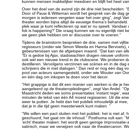
kunnen mensen makkelijker meedoen en blijft het heet van
Over het doel van de avond zijn de drie niet bescheiden: “
Door of Pauw & Witteman wordt het gesprek van de dag g
morgen is iedereen vergeten waar het over ging”, zegt Van 
theater worden bijna altijd de eeuwige thema’s behandeld
plek waar je kunt reflecteren op wat er nu speelt. Vandaar 
fok is happening?’ Die vraag kunnen we nu eigenlijk niet
we geen plek hebben om er discussie over te voeren.”
Tijdens de brainstorm bespreken de drie, samen met vijftie
regisseurs (onder wie Simon Weeda en Hanna Bervoets), d
gebeurtenissen van de afgelopen maand. “Dat kan van alles 
“Er is gedoe bij Ajax, stadswachten dragen nieuwe uniform
ook wel een nieuwe trend in de clubscene. We proberen da
destilleren. Vervolgens verzinnen we scènes en in de dag 
schrijvers die in met dialogen.” Dan rest er nog één dag vo
pool van acteurs samengesteld, onder wie Wouter van Oor
en één dag om inkopen te doen voor het decor.
“Het grappige is dat dit een manier van werken is die je heel
aangeleerd op de theateropleidingen”, zegt Van Andel. “Op
Maastricht deden we soms presentaties ‘instant regie’, waarb
minuten de tekst van één A4 moest regisseren. Uit die en
weer te putten. Je hebt dan het publiek inhoudelijk al mee,
dat je in die tijd geen meesterwerk kunt maken. ”
“We willen een pact sluiten met het publiek: het is niet af, h
geschuurd, het gaat om de inhoud.” Posthuma vult aan: “M
‘echt’ theater maken: het wordt geen geinige improvisatie-
satirisch, maar we verwijzen ook naar de theatercanon. 