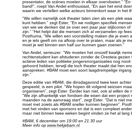
presentator, de scènes moeten in elkaar overvloeien.” “E
band!”, roept Van Andel enthousiast, “En aan het eind doen
waarin we vertellen welke acteurs binnenkort waar in het the
“We willen namelijk ook theater laten zien als een plek waa
kunt hebben.” zegt Ester, “En we nodigen specifiek mense
van wie we denken dat ze over een paar jaar stijliconen of
zijn.” “Het helpt dat die mensen zich al verzamelen op feest
Posthuma, “We willen een voorstelling maken die je even 
en je iets geeft om na afloop over te praten, maar als je m
moet je wel binnen een half uur kunnen gaan zoenen.”
Van Andel, serieuzer: “We moeten het onszelf kwalijk nem
rechtenstudent kan afstuderen zonder de Oresteia gezien 
actieve leden van politieke jongerenorganisaties nog nooit
gehoord hebben, terwijl die toch theater maakt dat hen e
aanspreken. #BAM moet een soort laagdrempelige ingang 
zijn.”
Deze editie van #BAM, die dinsdagavond twee keer achter
gespeeld, is een pilot. “We hopen dit volgend seizoen maan
organiseren”, zegt Ester. Eerder kan niet, ook al willen de
“We zijn afhankelijk van fondsen die eisen dat een project n
maanden na de aanvraag start”, zegt Ester. “Dat is niet mee
moet met zoiets als #BAM sneller kunnen beginnen”. Post
met het vinden van sponsors en dat is een compleet andere
maar niet binnen twee weken begint vinden ze het al lang b
#BAM, 6 december om 19:00 en 21:30 uur
Meer info op
www.hekjebam.nl