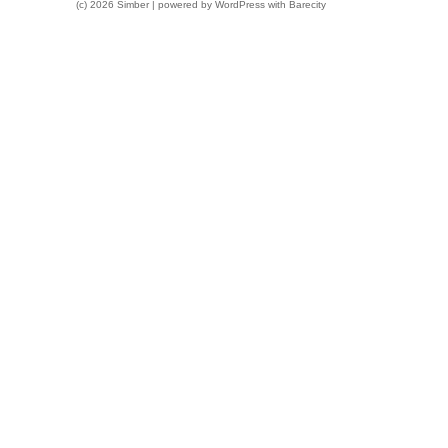
(c) 2026 Simber | powered by
WordPress
with
Barecity