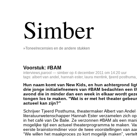
Simber
»Toneelrecensies en de andere stukken
Voorstuk: #BAM
interviews
,
parool
— simber op 4 december 2011 om 14:20 uur
tags:
albert van andel
,
hannah ester
,
laura mentink
,
tjeerd posthuma
Hun naam komt van New Kids, en hun achtergrond ligt
drie jonge initiatiefnemers van #BAM bedachten een th
avond die in minder dan een week in elkaar wordt geze
tongen los te maken. “Wat is er met het theater gebeur
actueel kan zijn?”
Schrijver Tjeerd Posthuma, theatermaker Albert van Andel
literatuurwetenschapper Hannah Ester verzamelen zich o
in het café van De Balie. Ze verzonnen #BAM als een mani
mogelijke tijd een actueel theaterprogramma te maken. Va
eerste brainstormdiner voor de twee voorstellingen van a
“We willen het maakproces zo kort mogelijk maken”, verte