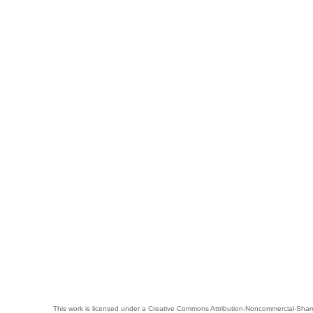
This work is licensed under a
Creative Commons Attribution-Noncommercial-Share