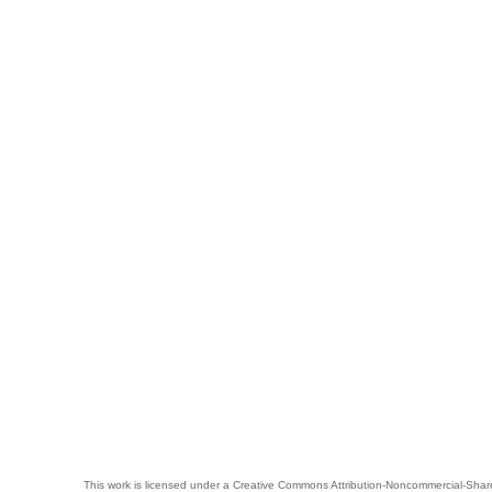
This work is licensed under a
Creative Commons Attribution-Noncommercial-Share