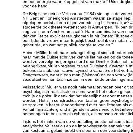
en een energie waar ik opgehitst van raakte.” Uiteindelijk
voor de hand.
De Belgische actrice Velissariou (1984) viel op in de voorst
NT Gent en Toneelgroep Amsterdam waarin ze stage liep,
afgelopen herfst al een eigen voorstelling bij Frascati,
Mr J
studeerde ook theaterwetenschap in Antwerpen. “Ik ben dr
zegt ze in een Amsterdams café. Haar combinatie van speel
denken liet ze expliciet terugkomen in Mr Jones: “Ik speelde
een lijdende vrouw, maar tegelijk beschreef ik op meta-niv
gebeurde, en wat het publiek hoorde te voelen.”
Heiner Müller heeft haar belangstelling al sinds theaterm
haar met de Duitse schrijver kennis liet maken op de tonee
werd ze vervolgens geregisseerd door Dimiter Gotscheff, 
belangrijkste Müller-regisseurs van Duitsland.
Kwartet
is mi
bekendste stuk: een rauwe, cynische variatie op het verha
Dangereuses
, waarin een man (Valmont) en een vrouw (Me
sexualiteit en hun taal inzetten in een harde onderlinge mac
Velissariou: “Müller was nooit helemaal tevreden over dit stu
psychologisch-realistisch en soms wordt het ook zo gespe
toch je de
point
. Ik denk dat het eigenlijk niet door mense
worden. Het zijn constructies van taal en geen psychologisc
ze spreken in het stuk voortdurend over hun lichaam als 
Vanuit mijn achtergrond in gender studies vind ik het inte
personages te bekijken als cyborgs, als mensen zonder li
Tijdens het maken van de voorstelling botste het soms tu
analytische Velissariou en de improviserende aanpak van Ur
van kostuums, geluid, beeld en sfeer om een voorstelling 