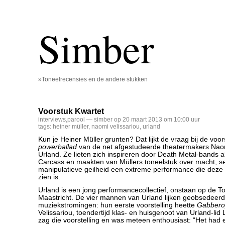
Simber
»Toneelrecensies en de andere stukken
Voorstuk Kwartet
interviews
,
parool
— simber op 20 maart 2013 om 10:00 uur
tags:
heiner müller
,
naomi velissariou
,
urland
Kun je Heiner Müller grunten? Dat lijkt de vraag bij de voor
powerballad
van de net afgestudeerde theatermakers Naom
Urland. Ze lieten zich inspireren door Death Metal-bands a
Carcass en maakten van Müllers toneelstuk over macht, s
manipulatieve geilheid een extreme performance die deze 
zien is.
Urland is een jong performancecollectief, onstaan op de 
Maastricht. De vier mannen van Urland lijken geobsedeer
muziekstromingen: hun eerste voorstelling heette
Gabbero
Velissariou, toendertijd klas- en huisgenoot van Urland-lid
zag die voorstelling en was meteen enthousiast: “Het had e