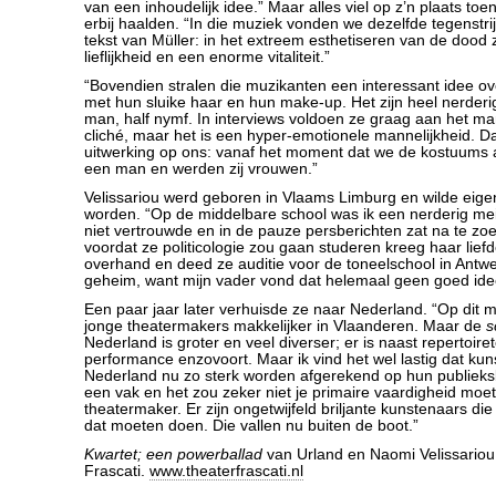
van een inhoudelijk idee.” Maar alles viel op z’n plaats to
erbij haalden. “In die muziek vonden we dezelfde tegenstrij
tekst van Müller: in het extreem esthetiseren van de dood 
lieflijkheid en een enorme vitaliteit.”
“Bovendien stralen die muzikanten een interessant idee ove
met hun sluike haar en hun make-up. Het zijn heel nerderi
man, half nymf. In interviews voldoen ze graag aan het mann
cliché, maar het is een hyper-emotionele mannelijkheid. D
uitwerking op ons: vanaf het moment dat we de kostuums 
een man en werden zij vrouwen.”
Velissariou werd geboren in Vlaams Limburg en wilde eigenl
worden. “Op de middelbare school was ik een nerderig mei
niet vertrouwde en in de pauze persberichten zat na te zo
voordat ze politicologie zou gaan studeren kreeg haar liefd
overhand en deed ze auditie voor de toneelschool in Antwe
geheim, want mijn vader vond dat helemaal geen goed ide
Een paar jaar later verhuisde ze naar Nederland. “Op dit 
jonge theatermakers makkelijker in Vlaanderen. Maar de
s
Nederland is groter en veel diverser; er is naast repertoi
performance enzovoort. Maar ik vind het wel lastig dat kun
Nederland nu zo sterk worden afgerekend op hun publieks
een vak en het zou zeker niet je primaire vaardigheid moete
theatermaker. Er zijn ongetwijfeld briljante kunstenaars di
dat moeten doen. Die vallen nu buiten de boot.”
Kwartet; een powerballad
van Urland en Naomi Velissariou.
Frascati.
www.theaterfrascati.nl