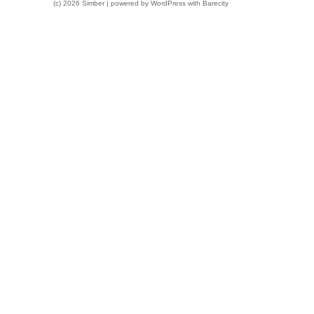
(c) 2026 Simber | powered by
WordPress
with
Barecity