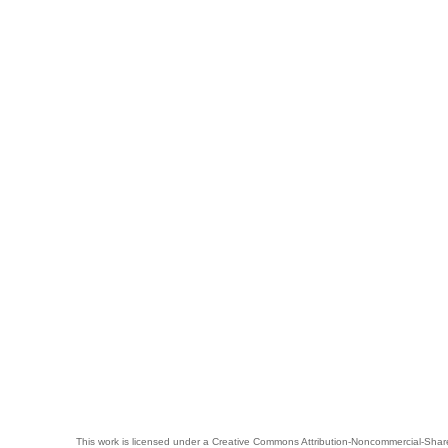
This work is licensed under a
Creative Commons Attribution-Noncommercial-Share