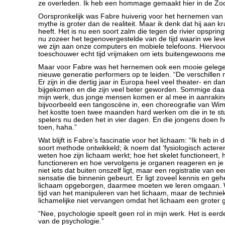
ze overleden. Ik heb een hommage gemaakt hier in de Zoo
Oorspronkelijk was Fabre huiverig voor het hernemen van d
mythe is groter dan de realiteit. Maar ik denk dat hij aan 
heeft. Het is nu een soort zalm die tegen de rivier opspring
nu zozeer het tegenovergestelde van de tijd waarin we leve
we zijn aan onze computers en mobiele telefoons. Hiervoor
toeschouwer echt tijd vrijmaken om iets buitengewoons m
Maar voor Fabre was het hernemen ook een mooie geleg
nieuwe generatie performers op te leiden. “De verschillen m
Er zijn in die dertig jaar in Europa heel veel theater- en d
bijgekomen en die zijn veel beter geworden. Sommige daa
mijn werk, dus jonge mensen komen er al mee in aanraking
bijvoorbeeld een tangoscène in, een choreografie van Wi
het kostte toen twee maanden hard werken om die in te st
spelers nu deden het in vier dagen. En die jongens doen he
toen, haha.”
Wat blijft is Fabre’s fascinatie voor het lichaam: “Ik heb in d
soort methode ontwikkeld; ik noem dat ‘fysiologisch actere
weten hoe zijn lichaam werkt; hoe het skelet functioneert, 
functioneren en hoe vervolgens je organen reageren en je 
niet iets dat buiten onszelf ligt, maar een registratie van e
sensatie die binnenin gebeurt. Er ligt zoveel kennis en ge
lichaam opgeborgen, daarmee moeten we leren omgaan. W
tijd van het manipuleren van het lichaam, maar de technie
lichamelijke niet vervangen omdat het lichaam een groter
“Nee, psychologie speelt geen rol in mijn werk. Het is eer
van de psychologie.”