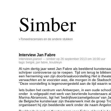
Simber
»Toneelrecensies en de andere stukken
Interview Jan Fabre
interviews
,
parool
— simber op 26 september 2013 om 16:00 uur
tags:
belgië
,
jan fabre
,
troubleyn
Al ruim dertig jaar weet Jan Fabre als beeldend kunstenaa
schrijver controverse op te roepen. Tijd om terug te blikk
een herneming van zijn doorbraakvoorstelling
Het is theate
verwachten en te voorzien was
, die morgen in de Stadssch
“Deze voorstelling is tegenovergesteld aan de tijd waarin w
Iets buiten het centrum van Antwerpen, in een oude school
onder is volgepakt met werk van bevriende kunstenaars a
Marina Abramovic, ligt het ‘bedrijfsverzamelgebouw’ van J
de Belgische kunstenaar zijn theaterwerk met de groep Tr
organiseert hij zijn beeldende werk onder de naam Angelo