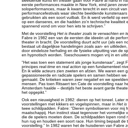
Beeldende kunst en theater gaan voor Fabre al hand in hand
eerste performances maakte in New York, eind jaren zevent
soloperformances, maar ik kwam terecht in een circuit van
performancefestivals waar slechte beeldende kunstenaar
gebruikten als een soort vuilbak. En ik werd verliefd op een
op een danseres, en die hadden zo’n technische kwaliteit 
spannend vond om voor hen iets te schrijven.”
Met de voorstelling
Het is theater zoals te verwachten en t
Fabre in 1982 een van de eersten die ideeën uit de perfo
theater in bracht. De voorstelling duurt acht uur (als een
bestaat uit dagelijkse handelingen zoals aan- en uitkleden,
door eindeloze herhaling en de fysieke uitputting van de 
en hypnotisch worden. Toeschouwers mogen vrij in en uitl
“Het was toen een statement als jonge kunstenaar”, zegt Fa
principes
real-time
en
real action
op een fundamenteel niv
En ik wilde acteurs zien zweten en afzien. We waren een 
gepassioneerde en radicale spelers en samen hebben we 
gemaakt. De kritieken waren zeer negatief en we speelden v
mensen. Pas toen Ritsaert ten Cate de voorstelling naar he
Amsterdam haalde – destijds het beste avant garde theat
het opgepikt.”
Ook een nieuwigheid in 1982: dieren op het toneel. Later m
voorstellingen met kikkers en vogelspinnen, maar in
Het is
twee schildpadden. Fabre: “Dieren symboliseren voor mij h
maatschappij. Hun instinct staat tegenover het vormelijke
die de spelers moeten doen. De schildpadden lopen rond 
hun rug en houden een soort race. Hun timing bepaalt de 
voorstelling.” In 1982 waren het de huisdieren van Fabre ze