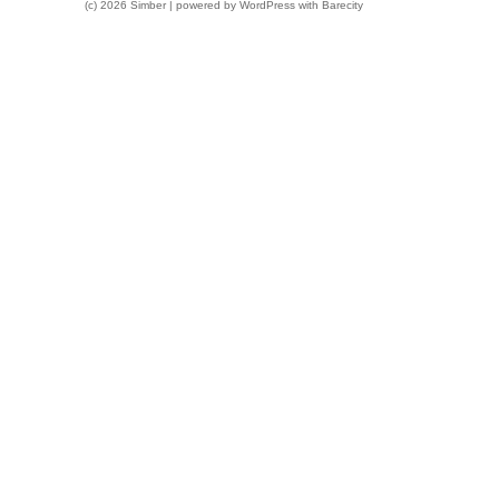
(c) 2026 Simber | powered by
WordPress
with
Barecity