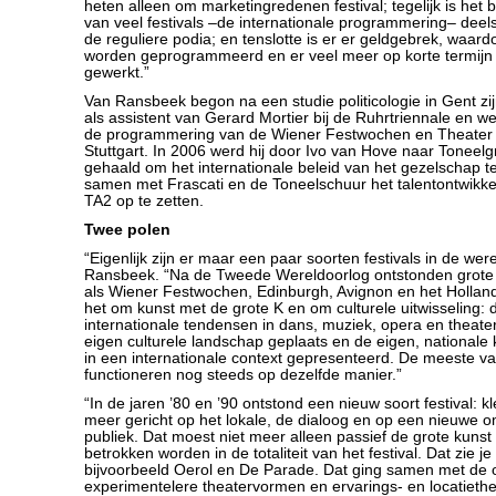
heten alleen om marketingredenen festival; tegelijk is het be
van veel festivals –de internationale programmering– de
de reguliere podia; en tenslotte is er er geldgebrek, waar
worden geprogrammeerd en er veel meer op korte termij
gewerkt.”
Van Ransbeek begon na een studie politicologie in Gent zij
als assistent van Gerard Mortier bij de Ruhrtriennale en w
de programmering van de Wiener Festwochen en Theater 
Stuttgart. In 2006 werd hij door Ivo van Hove naar Tonee
gehaald om het internationale beleid van het gezelschap t
samen met Frascati en de Toneelschuur het talentontwik
TA2 op te zetten.
Twee polen
“Eigenlijk zijn er maar een paar soorten festivals in de wer
Ransbeek. “Na de Tweede Wereldoorlog ontstonden grote 
als Wiener Festwochen, Edinburgh, Avignon en het Holland
het om kunst met de grote K en om culturele uitwisseling:
internationale tendensen in dans, muziek, opera en theate
eigen culturele landschap geplaats en de eigen, national
in een internationale context gepresenteerd. De meeste van
functioneren nog steeds op dezelfde manier.”
“In de jaren ’80 en ’90 ontstond een nieuw soort festival: k
meer gericht op het lokale, de dialoog en op een nieuwe 
publiek. Dat moest niet meer alleen passief de grote kunst
betrokken worden in de totaliteit van het festival. Dat zie je d
bijvoorbeeld Oerol en De Parade. Dat ging samen met de 
experimentelere theatervormen en ervarings- en locatiethea