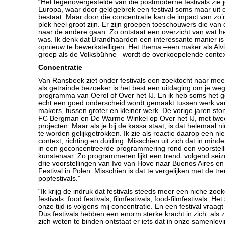
“Het tegenovergestelde van die postmoderne festivals zie 
Europa, waar door geldgebrek een festival soms maar uit dri
bestaat. Maar door die concentratie kan de impact van zo’n
plek heel groot zijn. Er zijn groepen toeschouwers die van
naar de andere gaan. Zo ontstaat een overzicht van wat het
was. Ik denk dat Brandhaarden een interessante manier is
opnieuw te bewerkstelligen. Het thema –een maker als Alv
groep als de Volksbühne– wordt de overkoepelende contex
Concentratie
Van Ransbeek ziet onder festivals een zoektocht naar meer
als getrainde bezoeker is het best een uitdaging om je weg
programma van Oerol of Over het IJ. En ik heb soms het ge
echt een goed onderscheid wordt gemaakt tussen werk va
makers, tussen groter en kleiner werk. De vorige jaren sto
FC Bergman en De Warme Winkel op Over het IJ, met twee
projecten. Maar als je bij de kassa staat, is dat helemaal niet 
te worden gelijkgetrokken. Ik zie als reactie daarop een n
context, richting en duiding. Misschien uit zich dat in minde
in een geconcentreerde programmering rond een voorstell
kunstenaar. Zo programmeren lijkt een trend: volgend se
drie voorstellingen van Ivo van Hove naar Buenos Aires en
Festival in Polen. Misschien is dat te vergelijken met de tr
popfestivals.”
“Ik krijg de indruk dat festivals steeds meer een niche zoek
festivals: food festivals, filmfestivals, food-filmfestivals. 
onze tijd is volgens mij concentratie. En een festival vraagt 
Dus festivals hebben een enorm sterke kracht in zich: als 
zich weten te binden ontstaat er iets dat in onze samenlev