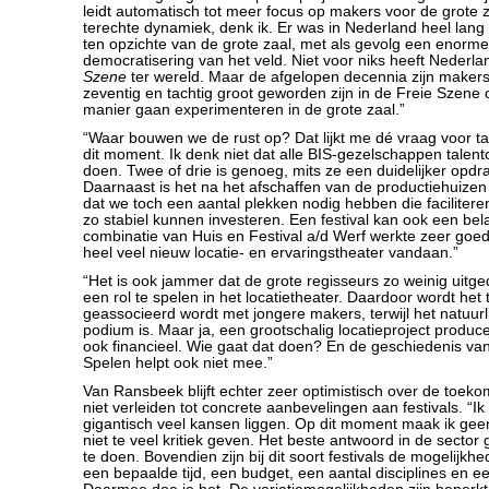
leidt automatisch tot meer focus op makers voor de grote z
terechte dynamiek, denk ik. Er was in Nederland heel lang
ten opzichte van de grote zaal, met als gevolg een enorme
democratisering van het veld. Niet voor niks heeft Nederl
Szene
ter wereld. Maar de afgelopen decennia zijn makers 
zeventig en tachtig groot geworden zijn in de Freie Szene
manier gaan experimenteren in de grote zaal.”
“Waar bouwen we de rust op? Dat lijkt me dé vraag voor ta
dit moment. Ik denk niet dat alle BIS-gezelschappen talen
doen. Twee of drie is genoeg, mits ze een duidelijker opdra
Daarnaast is het na het afschaffen van de productiehuizen
dat we toch een aantal plekken nodig hebben die faciliter
zo stabiel kunnen investeren. Een festival kan ook een belan
combinatie van Huis en Festival a/d Werf werkte zeer go
heel veel nieuw locatie- en ervaringstheater vandaan.”
“Het is ook jammer dat de grote regisseurs zo weinig uit
een rol te spelen in het locatietheater. Daardoor wordt het 
geassocieerd wordt met jongere makers, terwijl het natuurli
podium is. Maar ja, een grootschalig locatieproject produce
ook financieel. Wie gaat dat doen? En de geschiedenis va
Spelen helpt ook niet mee.”
Van Ransbeek blijft echter zeer optimistisch over de toeko
niet verleiden tot concrete aanbevelingen aan festivals. “Ik
gigantisch veel kansen liggen. Op dit moment maak ik geen f
niet te veel kritiek geven. Het beste antwoord in de sector g
te doen. Bovendien zijn bij dit soort festivals de mogelijkh
een bepaalde tijd, een budget, een aantal disciplines en ee