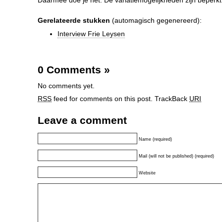
Daarmee doe je het. De variatiemogelijkheden zijn beperkt
Gerelateerde stukken
(automagisch gegenereerd):
Interview Frie Leysen
0 Comments
»
No comments yet.
RSS
feed for comments on this post.
TrackBack
URI
Leave a comment
Name (required)
Mail (will not be published) (required)
Website