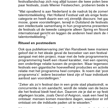
festivallandschap zich nog altijd tussen die twee polen be
paar festivals, zoals Wiener Festwochen, proberen beide 
“Wat opvallend is aan Nederland is de nadruk bij de zomerf
talentontwikkeling. Het Holland Festival valt als enige festiv
categorie en heeft daarin een vrij zinnelijk discours: het g
mooie, goeie voorstellingen, terwijl in Duitsland de festival
een intellectuele samenhang in hun programma presenteren
de festivals uit de tweede categorie alleen Spring en Noor
internationaal gericht en leggen de anderen heel sterk de
talentontwikkeling.”
Ritueel en postmodern
Ook qua publiekservaring ziet Van Ransbeek twee maniere
geloof dat in het ideale geval de bezoeker van een festival 
aangaat met één project, maar met de hele programmerin
programmering heeft een ritueel karakter, met een opening
een onderlinge relatie tussen de projecten. Maar tegenwo
festivals een gigantische hoeveelheid producties en activite
relatie met het programma heel complex. Ik noem dat ‘po
programma’s’: iedere bezoeker kiest zijn of haar individue
aanbod aan voorstellingen.”
“Zeker als zo’n festival dan in een grote stad plaatsvindt, 
concurrentie is om aandacht, wordt de relatie van de bezo
die het festival biedt heel dun. Daarom zie je dat er op fest
afgelegen locatie, zoals Oerol of Avignon, vaak een heel b
ontstaat: mensen komen meerdere dagen, waardoor er inf
ontstaat om die indiduele paden uit te wisselen.”