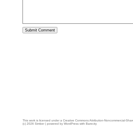
This work is licensed under a
Creative Commons Attribution-Noncommercial-Share
(c) 2026 Simber | powered by
WordPress
with
Barecity