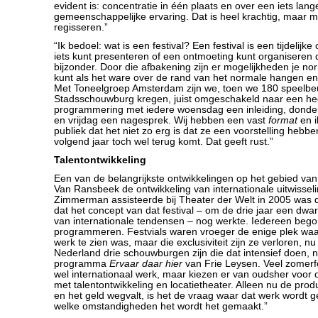
evident is: concentratie in één plaats en over een iets lan
gemeenschappelijke ervaring. Dat is heel krachtig, maar mo
regisseren.”
“Ik bedoel: wat is een festival? Een festival is een tijdelijke
iets kunt presenteren of een ontmoeting kunt organiseren di
bijzonder. Door die afbakening zijn er mogelijkheden je nor
kunt als het ware over de rand van het normale hangen e
Met Toneelgroep Amsterdam zijn we, toen we 180 speelbeu
Stadsschouwburg kregen, juist omgeschakeld naar een he
programmering met iedere woensdag een inleiding, donder
en vrijdag een nagesprek. Wij hebben een vast
format
en i
publiek dat het niet zo erg is dat ze een voorstelling hebb
volgend jaar toch wel terug komt. Dat geeft rust.”
Talentontwikkeling
Een van de belangrijkste ontwikkelingen op het gebied van 
Van Ransbeek de ontwikkeling van internationale uitwisseli
Zimmerman assisteerde bij Theater der Welt in 2005 was d
dat het concept van dat festival – om de drie jaar een dw
van internationale tendensen – nog werkte. Iedereen begon
programmeren. Festvials waren vroeger de enige plek waar
werk te zien was, maar die exclusiviteit zijn ze verloren, nu 
Nederland drie schouwburgen zijn die dat intensief doen, n
programma
Ervaar daar hier
van Frie Leysen. Veel zomerf
wel internationaal werk, maar kiezen er van oudsher voor o
met talentontwikkeling en locatietheater. Alleen nu de pro
en het geld wegvalt, is het de vraag waar dat werk wordt
welke omstandigheden het wordt het gemaakt.”