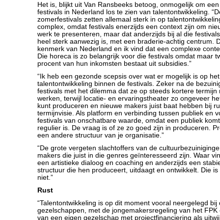
Het is, blijkt uit Van Ransbeeks betoog, onmogelijk om een
festivals in Nederland los te zien van talentontwikkeling. “
zomerfestivals zetten allemaal sterk in op talentontwikkeling
complex, omdat festivals enerzijds een context zijn om ni
werk te presenteren, maar dat anderzijds bij al die festiva
heel sterk aanwezig is, met een braderie-achtig centrum. D
kenmerk van Nederland en ik vind dat een complexe context
Die horeca is zo belangrijk voor die festivals omdat maar twi
procent van hun inkomsten bestaat uit subsidies.”
“Ik heb een gezonde scepsis over wat er mogelijk is op he
talentontwikkeling binnen de festivals. Zeker na de bezuini
festivals met het dilemma dat ze op steeds kortere termij
werken, terwijl locatie- en ervaringstheater zo ongeveer het
kunt produceren en nieuwe makers juist baat hebben bij ru
termijnvisie. Als platform en verbinding tussen publiek en vo
festivals van onschatbare waarde, omdat een publiek komt 
regulier is. De vraag is of ze zo goed zijn in produceren. P
een andere structuur van je organisatie.”
“De grote vergeten slachtoffers van de cultuurbezuiniginge
makers die juist in die genres geïnteresseerd zijn. Waar vi
een artistieke dialoog en coaching en anderzijds een stabie
structuur die hen produceert, uitdaagt en ontwikkelt. Die i
niet.”
Rust
“Talentontwikkeling is op dit moment vooral neergelegd bij
gezelschappen, met de jongemakersregeling van het FPK 
van een eigen gezelschap met projectfinanciering als uitwi