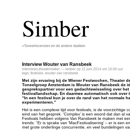
Simber
»Toneelrecensies en de andere stukken
Interview Wouter van Ransbeek
interviews
,
theatermaker
— simber op 21 juni 2014 om 10:00 uur
tags:
festivals
,
wouter van ransbeek
Met zijn ervaring bij de Wiener Festwochen, Theater d
Toneelgroep Amsterdam is Wouter van Ransbeek de i
gesprekspartner voor een gedachtewisseling over het
festivallandschap. En daarmee automatisch ook over t
“In een festival kun je over de rand van het normale 
experimenteren.”
Het is een complexe tijd voor festivals, is de voorzichtige 
eind van het gesprek. ‘Complex’ is een woord dat dan al v
Festivals hebben volgens Van Ransbeek te maken met een 
trends: “Er is sprake van ‘MacFestivalisering’ – er is een e
met grote onderlinge concurrentie, en veel bundelingen va