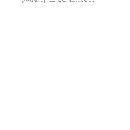
(c) 2026 Simber | powered by
WordPress
with
Barecity