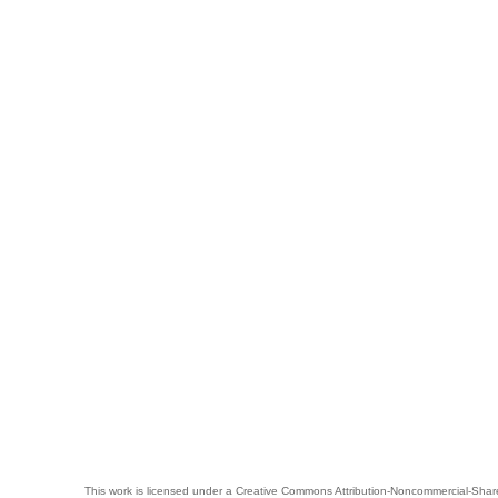
This work is licensed under a
Creative Commons Attribution-Noncommercial-Share