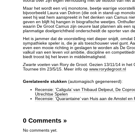
vooral over zijn eigen verhouding met de filosoof van het 
Maar het wordt een vrij monotone, beetje warrige voorstell
bijvoorbeeld Laura van Dolron (die ook in stand-up monolog
weet hij wat hem aanspreekt in het denken van Camus niet
geven en blijft hij hangen in biografische weetjes. Onthull
waarin De Groot Camus zijn oeuvre laat plannen als een spo
planmatige doelgerichtheid onderscheidt de sporter van d
Het is jammer dat de voorstelling niet dieper snijdt, omdat
sympathieke speler is, die je als toeschouwer veel gunt. Aan
even een mooie richting in geslagen te worden als De Groo
valkuil van een leven vol ambitie, discipline en competitie
biedt troost bij het leven in middelmatigheid.
Zwarte voeten
van Rory de Groot. Gezien 13/11/14 in het
Tournee t/m 23/5/15. Meer info op
www.rorydegroot.nl
Gerelateerde stukken
(automagisch gegenereerd):
Recensie: ‘Caligula’ van Thibaud Delpeut, De Copr
Utrechtse Spelen
Recensie: ‘Quarantaine’ van Huis aan de Amstel en 
0 Comments
»
No comments yet.