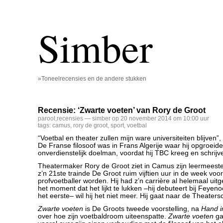
Simber
»Toneelrecensies en de andere stukken
Recensie: ‘Zwarte voeten’ van Rory de Groot
parool
,
recensies
— simber op 20 november 2014 om 10:00 uur
tags:
camus
,
rory de groot
,
sport
,
voetbal
“Voetbal en theater zullen mijn ware universiteiten blijven”
De Franse filosoof was in Frans Algerije waar hij opgroeide
onverdienstelijk doelman, voordat hij TBC kreeg en schrijv
Theatermaker Rory de Groot ziet in Camus zijn leermeester
z’n 21ste trainde De Groot ruim vijftien uur in de week voor
profvoetballer worden. Hij had z’n carrière al helemaal uitg
het moment dat het lijkt te lukken –hij debuteert bij Feyeno
het eerste– wil hij het niet meer. Hij gaat naar de Theaters
Zwarte voeten
is De Groots tweede voorstelling, na
Hand i
over hoe zijn voetbaldroom uiteenspatte.
Zwarte voeten
ga