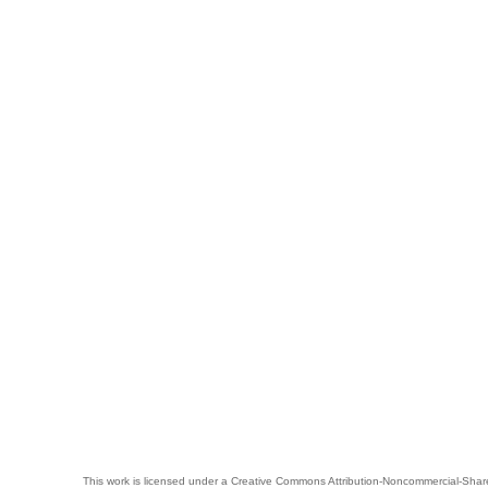
This work is licensed under a
Creative Commons Attribution-Noncommercial-Share