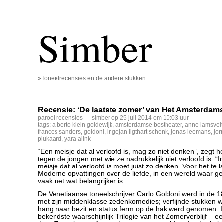
Simber
»Toneelrecensies en de andere stukken
Recensie: ‘De laatste zomer’ van Het Amsterdam
parool
,
recensies
— simber op 25 juli 2014 om 10:03 uur
tags:
alberto klein goldewijk
,
amsterdamse bostheater
,
anne lamsvel
frances sanders
,
goldoni
,
ingejan ligthart schenk
,
jonas leemans
,
jorr
plukaard
,
yara alink
“Een meisje dat al verloofd is, mag zo niet denken”, zegt 
tegen de jongen met wie ze nadrukkelijk niet verloofd is. “
meisje dat al verloofd is moet juist zo denken. Voor het te la
Moderne opvattingen over de liefde, in een wereld waar ge
vaak net wat belangrijker is.
De Venetiaanse toneelschrijver Carlo Goldoni werd in de
met zijn middenklasse zedenkomedies; verfijnde stukken 
hang naar bezit en status ferm op de hak werd genomen. In
bekendste waarschijnlijk Trilogie van het Zomerverblijf – e