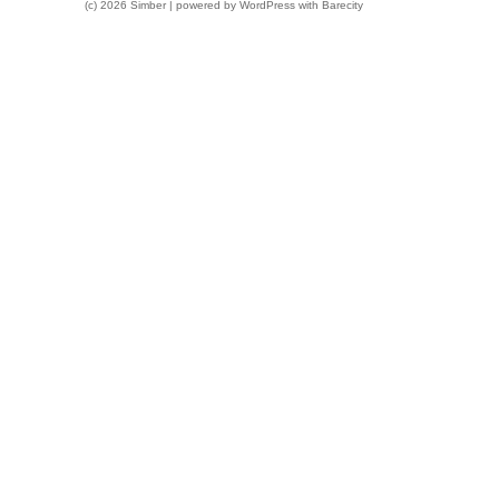
(c) 2026 Simber | powered by
WordPress
with
Barecity