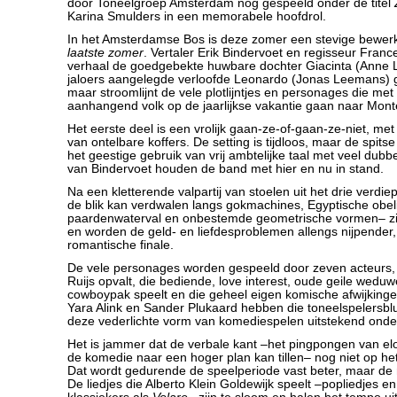
door Toneelgroep Amsterdam nog gespeeld onder de titel
Karina Smulders in een memorabele hoofdrol.
In het Amsterdamse Bos is deze zomer een stevige bewerk
laatste zomer
. Vertaler Erik Bindervoet en regisseur Franc
verhaal de goedgebekte huwbare dochter Giacinta (Anne 
jaloers aangelegde verloofde Leonardo (Jonas Leemans) g
maar stroomlijnt de vele plotlijntjes en personages die met
aanhangend volk op de jaarlijkse vakantie gaan naar Mont
Het eerste deel is een vrolijk gaan-ze-of-gaan-ze-niet, m
van ontelbare koffers. De setting is tijdloos, maar de spits
het geestige gebruik van vrij ambtelijke taal met veel dub
van Bindervoet houden de band met hier en nu in stand.
Na een kletterende valpartij van stoelen uit het drie verdi
de blik kan verdwalen langs gokmachines, Egyptische obel
paardenwaterval en onbestemde geometrische vormen– zi
en worden de geld- en liefdesproblemen allengs nijpender,
romantische finale.
De vele personages worden gespeeld door zeven acteurs, w
Ruijs opvalt, die bediende, love interest, oude geile wedu
cowboypak speelt en die geheel eigen komische afwijking
Yara Alink en Sander Plukaard hebben die toneelspelersbluf
deze vederlichte vorm van komediespelen uitstekend onder
Het is jammer dat de verbale kant –het pingpongen van el
de komedie naar een hoger plan kan tillen– nog niet op het
Dat wordt gedurende de speelperiode vast beter, maar de m
De liedjes die Alberto Klein Goldewijk speelt –popliedjes en