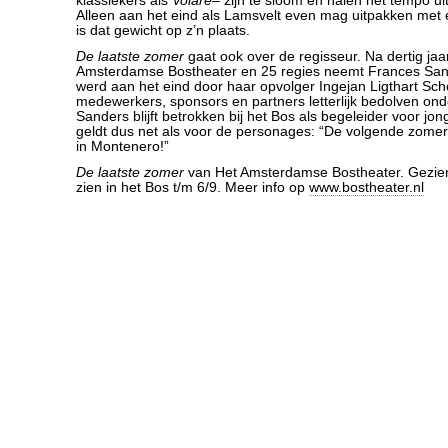
klassiekers als
Volare
– zijn te sloom en halen het tempo uit
Alleen aan het eind als Lamsvelt even mag uitpakken met 
is dat gewicht op z’n plaats.
De laatste zomer
gaat ook over de regisseur. Na dertig jaar
Amsterdamse Bostheater en 25 regies neemt Frances San
werd aan het eind door haar opvolger Ingejan Ligthart Sch
medewerkers, sponsors en partners letterlijk bedolven on
Sanders blijft betrokken bij het Bos als begeleider voor jon
geldt dus net als voor de personages: “De volgende zomer
in Montenero!”
De laatste zomer
van Het Amsterdamse Bostheater. Gezien
zien in het Bos t/m 6/9. Meer info op
www.bostheater.nl