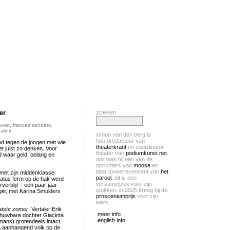
er
zoeken
rvoet
,
frances sanders
,
alink
simon van den berg is
hoofdredacteur van
end tegen de jongen met wie
theaterkrant
en coördinator
et juist zo denken. Voor
theater van
podiumkunst.net
.
ld waar geld, belang en
ooit was hij een van de
oprichters van
moose
en
later toneelrecensent van
het
met zijn middenklasse
parool
. dit is een
tatus ferm op de hak werd
verzamelplek voor zijn
verblijf – een paar jaar
stukken. in 2025 kreeg hij de
gie
, met Karina Smulders
prosceniumprijs
voor zijn
werk.
atste zomer
. Vertaler Erik
meer info
 huwbare dochter Giacinta
english info
ans) grotendeels intact,
 en aanhangend volk op de