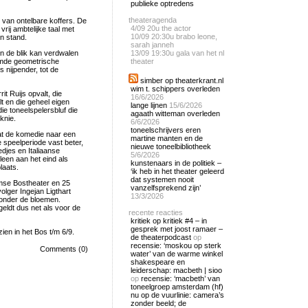
publieke optredens
theateragenda
 van ontelbare koffers. De
4/09
20u the actor
vrij ambtelijke taal met
10/09
20:30u brabo leone,
n stand.
sarah janneh
in de blik kan verdwalen
13/09
19:30u gala van het nl
emde geometrische
theater
 nijpender, tot de
simber op theaterkrant.nl
wim t. schippers overleden
t Ruijs opvalt, die
16/6/2026
t en die geheel eigen
lange lijnen
15/6/2026
e toneelspelersbluf die
agaath witteman overleden
knie.
6/6/2026
toneelschrijvers eren
at de komedie naar een
martine manten en de
e speelperiode vast beter,
nieuwe toneelbibliotheek
edjes en Italiaanse
5/6/2026
lleen aan het eind als
kunstenaars in de politiek –
laats.
‘ik heb in het theater geleerd
dat systemen nooit
amse Bostheater en 25
vanzelfsprekend zijn’
lger Ingejan Ligthart
13/3/2026
 onder de bloemen.
 geldt dus net als voor de
recente reacties
kritiek op kritiek #4 – in
gesprek met joost ramaer –
en in het Bos t/m 6/9.
de theaterpodcast
op
recensie: ‘moskou op sterk
Comments (0)
water’ van de warme winkel
shakespeare en
leiderschap: macbeth | sioo
op
recensie: ‘macbeth’ van
toneelgroep amsterdam (hf)
nu op de vuurlinie: camera’s
zonder beeld; de