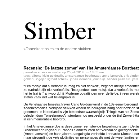
Simber
»Toneelrecensies en de andere stukken
Recensie: ‘De laatste zomer’ van Het Amsterdamse Bostheat
parool
,
recensies
— simber op 25 juli 2014 om 10:03 uur
tags:
alberto klein goldewijk
,
amsterdamse bostheater
,
anne lamsvelt
,
erik binde
goldoni
,
ingejan ligthart schenk
,
jonas leemans
,
jorrit ruijs
,
sander plukaard
,
yara 
“Een meisje dat al verloofd is, mag zo niet denken”, zegt het meisje smacht
ze nadrukkelijk niet verloofd is. “Integendeel, een meisje dat al verloofd is mo
het te laat is,” antwoordt hij. Moderne opvattingen over de liefde, in een were
status vaak net wat belangrijker is.
De Venetiaanse toneelschrijver Carlo Goldoni werd in de 18e eeuw beroemd 
zedenkomedies; verfijnde stukken waarin de bourgeois hang naar bezit en s
genomen. In Nederland is zijn bekendste waarschijnlijk Trilogie van het Zomer
geleden door Toneelgroep Amsterdam nog gespeeld onder de titel
Zomertrilo
in een memorabele hoofdrol.
In het Amsterdamse Bos is deze zomer een stevige bewerking te zien,
De la
Bindervoet en regisseur Frances Sanders laten het verhaal de goedgebekte
(Anne Lamsvelt) en haar jaloers aangelegde verloofde Leonardo (Jonas Leem
maar stroomlijnt de vele plotlijntjes en personages die met de twee families