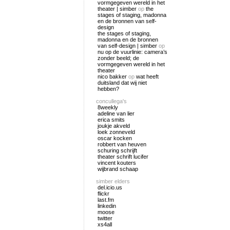
vormgegeven wereld in het
theater | simber
op
the
stages of staging, madonna
en de bronnen van self-
design
the stages of staging,
madonna en de bronnen
van self-design | simber
op
nu op de vuurlinie: camera’s
zonder beeld; de
vormgegeven wereld in het
theater
nico bakker
op
wat heeft
duitsland dat wij niet
hebben?
concullega's
8weekly
adeline van lier
erica smits
joukje akveld
loek zonneveld
oscar kocken
robbert van heuven
schuring schrijft
theater schrift lucifer
vincent kouters
wijbrand schaap
simber elders
del.icio.us
flickr
last.fm
linkedin
moose
twitter
xs4all