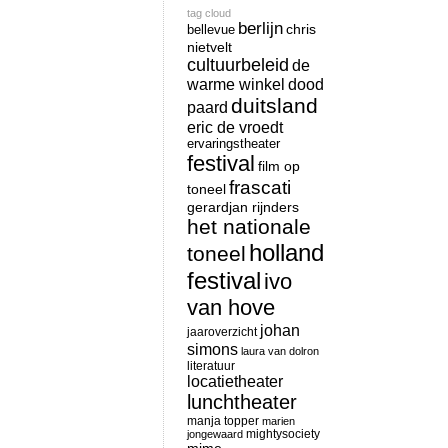
tag cloud
berlijn
chris
bellevue
nietvelt
cultuurbeleid
de
warme winkel
dood
duitsland
paard
eric de vroedt
ervaringstheater
festival
film op
frascati
toneel
gerardjan rijnders
het nationale
holland
toneel
festival
ivo
van hove
johan
jaaroverzicht
simons
laura van dolron
literatuur
locatietheater
lunchtheater
manja topper
marien
mightysociety
jongewaard