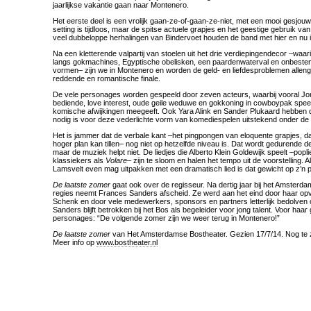
jaarlijkse vakantie gaan naar Montenero.
Het eerste deel is een vrolijk gaan-ze-of-gaan-ze-niet, met een mooi gesjouw
setting is tijdloos, maar de spitse actuele grapjes en het geestige gebruik van 
veel dubbeloppe herhalingen van Bindervoet houden de band met hier en nu i
Na een kletterende valpartij van stoelen uit het drie verdiepingendecor –waar
langs gokmachines, Egyptische obelisken, een paardenwaterval en onbest
vormen– zijn we in Montenero en worden de geld- en liefdesproblemen allengs
reddende en romantische finale.
De vele personages worden gespeeld door zeven acteurs, waarbij vooral Jorri
bediende, love interest, oude geile weduwe en gokkoning in cowboypak speel
komische afwijkingen meegeeft. Ook Yara Alink en Sander Plukaard hebben di
nodig is voor deze vederlichte vorm van komediespelen uitstekend onder de 
Het is jammer dat de verbale kant –het pingpongen van eloquente grapjes, d
hoger plan kan tillen– nog niet op hetzelfde niveau is. Dat wordt gedurende d
maar de muziek helpt niet. De liedjes die Alberto Klein Goldewijk speelt –popli
klassiekers als
Volare
– zijn te sloom en halen het tempo uit de voorstelling. A
Lamsvelt even mag uitpakken met een dramatisch lied is dat gewicht op z’n p
De laatste zomer
gaat ook over de regisseur. Na dertig jaar bij het Amsterd
regies neemt Frances Sanders afscheid. Ze werd aan het eind door haar opvo
Schenk en door vele medewerkers, sponsors en partners letterlijk bedolven
Sanders blijft betrokken bij het Bos als begeleider voor jong talent. Voor haar
personages: “De volgende zomer zijn we weer terug in Montenero!”
De laatste zomer
van Het Amsterdamse Bostheater. Gezien 17/7/14. Nog te zi
Meer info op
www.bostheater.nl