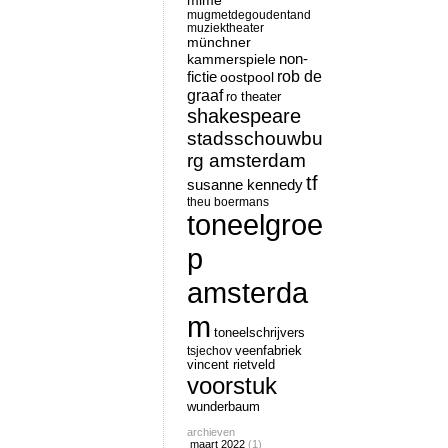
mime
mugmetdegoudentand
muziektheater
münchner
non-
kammerspiele
rob de
fictie
oostpool
graaf
ro theater
shakespeare
stadsschouwbu
rg amsterdam
tf
susanne kennedy
theu boermans
toneelgroe
p
amsterda
m
toneelschrijvers
tsjechov
veenfabriek
vincent rietveld
voorstuk
wunderbaum
archieven
maart 2022
(1)