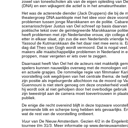
zowel van toneelscholen als van de eigen opleiding van 
(DNA) en een wijkagent die actief is in het amateurtheater.
Het was de acterende diender (Jack Druppers) die bij de mu
theatergroep DNA aanklopte met het idee voor deze voorst
problemen tussen jonge Marokkanen en de politie. Cabare
scenarioschrijver Justus van Oel schreef op basis daarvan
poëtische tekst over de geïntegreerde Marokkaanse politie
heeft problemen met zijn Nederlandse vrouw, zijn collega d
etter in elkaar slaat, zijn zus die een Nederlands vriendje he
Yassoul de Kutmarokkaan die het daar niet mee eens is. E
dag dat
Theo van Gogh
wordt vermoord. Dat is nogal veel. H
makers alle maatschappelijke problemen in Nederland in e
proppen, maar vergeten er iets over te zeggen.
Daarnaast heeft Van Oel het de acteurs niet makkelijk ge
spelers kunnen nauwelijks overweg met de monologen vol all
en actuele grapjes. De rommelige regie van filmmaker Kari
voorstelling ook wegdrijven van het centrale thema: de twij
zijn positie als ingeburgerde allochtoon na de moord op V
Guennouni is niet sterk genoeg om deze onzekerheid voel
hij wordt ook al niet geholpen door het overbodige gebruik 
zijn tweestrijd aan de camera moet toevertrouwen in plaat
publiek.
De enige die recht overeind blijft in deze topzware voorstel
priemende blik en scherpe tong hebben iets gevaarlijks. En
wat de rest van de voorstelling ontbeert.
Vuur
van De Nieuw Amsterdam. Gezien 4/2 in de Engelenba
tournee t/m 31/3. Meer informatie op www.denieuwamster