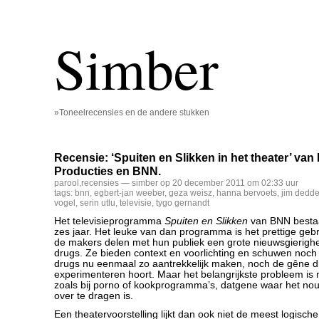
Simber
»Toneelrecensies en de andere stukken
Recensie: ‘Spuiten en Slikken in het theater’ van
Producties en BNN.
parool
,
recensies
— simber op 20 december 2011 om 02:33 uur
tags:
bnn
,
egbert-jan weeber
,
geza weisz
,
hanna bervoets
,
jim dedd
vogel
,
serin utlu
,
televisie
,
tygo gernandt
Het televisieprogramma
Spuiten en Slikken
van BNN bestaat
zes jaar. Het leuke van dan programma is het prettige ge
de makers delen met hun publiek een grote nieuwsgierigh
drugs. Ze bieden context en voorlichting en schuwen noch 
drugs nu eenmaal zo aantrekkelijk maken, noch de gêne di
experimenteren hoort. Maar het belangrijkste probleem is na
zoals bij porno of kookprogramma’s, datgene waar het nou 
over te dragen is.
Een theatervoorstelling lijkt dan ook niet de meest logische