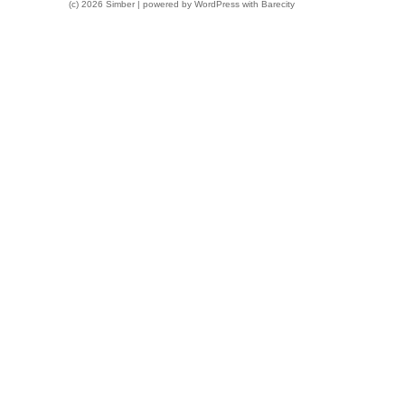
(c) 2026 Simber | powered by
WordPress
with
Barecity