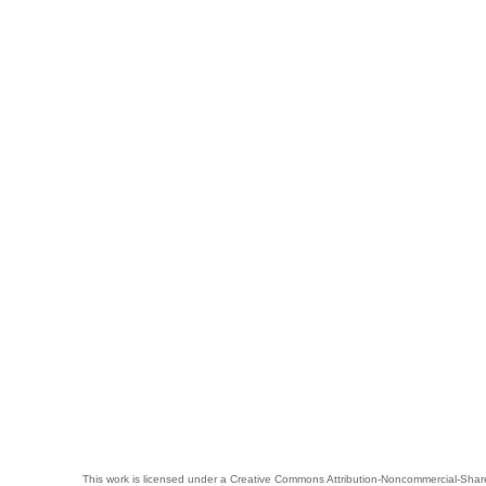
This work is licensed under a
Creative Commons Attribution-Noncommercial-Share