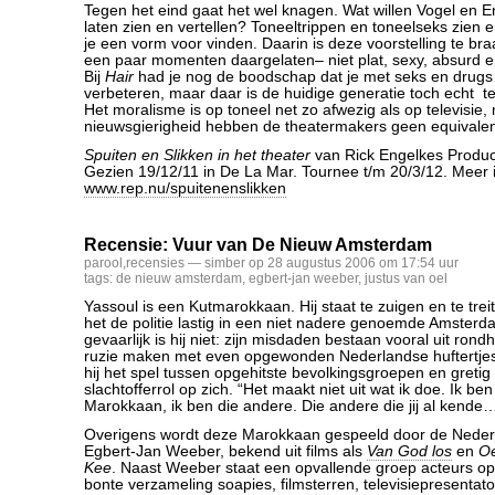
Tegen het eind gaat het wel knagen. Wat willen Vogel en En
laten zien en vertellen? Toneeltrippen en toneelseks zien er
je een vorm voor vinden. Daarin is deze voorstelling te bra
een paar momenten daargelaten– niet plat, sexy, absurd
Bij
Hair
had je nog de boodschap dat je met seks en drugs
verbeteren, maar daar is de huidige generatie toch echt te
Het moralisme is op toneel net zo afwezig als op televisie
nieuwsgierigheid hebben de theatermakers geen equivale
Spuiten en Slikken in het theater
van Rick Engelkes Produc
Gezien 19/12/11 in De La Mar. Tournee t/m 20/3/12. Meer 
www.rep.nu/spuitenenslikken
Recensie: Vuur van De Nieuw Amsterdam
parool
,
recensies
— simber op 28 augustus 2006 om 17:54 uur
tags:
de nieuw amsterdam
,
egbert-jan weeber
,
justus van oel
Yassoul is een Kutmarokkaan. Hij staat te zuigen en te trei
het de politie lastig in een niet nadere genoemde Amsterd
gevaarlijk is hij niet: zijn misdaden bestaan vooral uit ron
ruzie maken met even opgewonden Nederlandse huftertjes. 
hij het spel tussen opgehitste bevolkingsgroepen en gretig
slachtofferrol op zich. “Het maakt niet uit wat ik doe. Ik ben
Marokkaan, ik ben die andere. Die andere die jij al kende
Overigens wordt deze Marokkaan gespeeld door de Neder
Egbert-Jan Weeber, bekend uit films als
Van God los
en
Oe
Kee
. Naast Weeber staat een opvallende groep acteurs op
bonte verzameling soapies, filmsterren, televisiepresentat