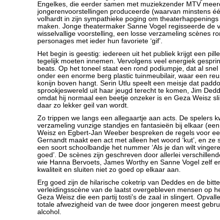
Engelkes, die eerder samen met muziekzender MTV meer
jongerenvoorstellingen produceerde (waarvan minstens éé
volhardt in zijn sympathieke poging om theaterhappenings
maken. Jonge theatermaker Sanne Vogel regisseerde de v
wisselvallige voorstelling, een losse verzameling scènes 
personages met ieder hun favoriete ‘gif’.
Het begin is geestig: iedereen uit het publiek krijgt een pill
tegelijk moeten innemen. Vervolgens veel energiek gespr
beats. Op het toneel staat een rond podiumpje, dat al sne
onder een enorme berg plastic tuinmeubilair, waar een reus
konijn boven hangt. Serin Utlu speelt een meisje dat paddo
sprookjeswereld uit haar jeugd terecht te komen, Jim Dedd
omdat hij normaal een beetje onzeker is en Geza Weisz sl
daar zo lekker geil van wordt.
Zo trippen we langs een allegaartje aan acts. De spelers k
verzameling vunzige standjes en fantasieën bij elkaar (een
Weisz en Egbert-Jan Weeber bespreken de regels voor een
Gernandt maakt een act met alleen het woord ‘kut’, en ze
een soort schoolbandje het nummer ‘Als je dan wilt vinger
goed’. De scènes zijn geschreven door allerlei verschillend
wie Hanna Bervoets, James Worthy en Sanne Vogel zelf en
kwaliteit en sluiten niet zo goed op elkaar aan.
Erg goed zijn de hilarische coketrip van Deddes en de bitte
verleidingsscène van de laatst overgebleven mensen op het
Geza Weisz die een partij tosti’s de zaal in slingert. Opval
totale afwezigheid van de twee door jongeren meest gebru
alcohol.