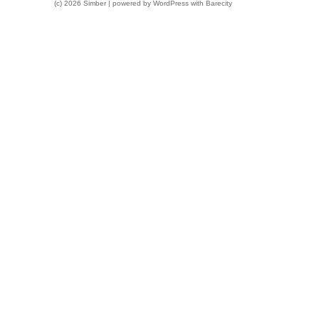
(c) 2026 Simber | powered by
WordPress
with
Barecity