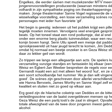
Engelkes, die eerder samen met muziekzender MTV meer
jongerenvoorstellingen produceerde (waarvan minstens éé
volhardt in zijn sympathieke poging om theaterhappenings
maken. Jonge theatermaker Sanne Vogel regisseerde de v
wisselvallige voorstelling, een losse verzameling scènes 
personages met ieder hun favoriete ‘gif’.
Het begin is geestig: iedereen uit het publiek krijgt een pill
tegelijk moeten innemen. Vervolgens veel energiek gespr
beats. Op het toneel staat een rond podiumpje, dat al sne
onder een enorme berg plastic tuinmeubilair, waar een reus
konijn boven hangt. Serin Utlu speelt een meisje dat paddo
sprookjeswereld uit haar jeugd terecht te komen, Jim Dedd
omdat hij normaal een beetje onzeker is en Geza Weisz sl
daar zo lekker geil van wordt.
Zo trippen we langs een allegaartje aan acts. De spelers k
verzameling vunzige standjes en fantasieën bij elkaar (een
Weisz en Egbert-Jan Weeber bespreken de regels voor een
Gernandt maakt een act met alleen het woord ‘kut’, en ze
een soort schoolbandje het nummer ‘Als je dan wilt vinger
goed’. De scènes zijn geschreven door allerlei verschillend
wie Hanna Bervoets, James Worthy en Sanne Vogel zelf en
kwaliteit en sluiten niet zo goed op elkaar aan.
Erg goed zijn de hilarische coketrip van Deddes en de bitte
verleidingsscène van de laatst overgebleven mensen op het
Geza Weisz die een partij tosti’s de zaal in slingert. Opval
totale afwezigheid van de twee door jongeren meest gebru
alcohol.