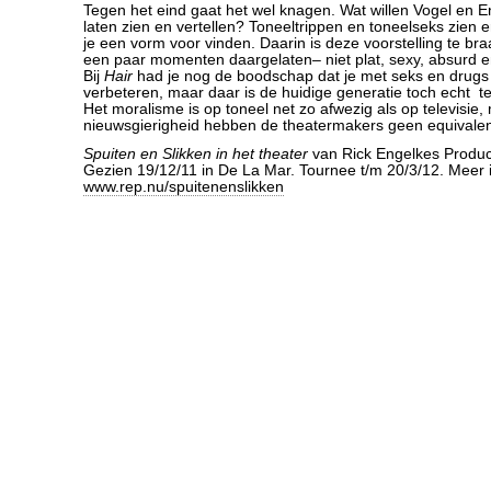
Tegen het eind gaat het wel knagen. Wat willen Vogel en En
laten zien en vertellen? Toneeltrippen en toneelseks zien er
je een vorm voor vinden. Daarin is deze voorstelling te bra
een paar momenten daargelaten– niet plat, sexy, absurd
Bij
Hair
had je nog de boodschap dat je met seks en drugs
verbeteren, maar daar is de huidige generatie toch echt te
Het moralisme is op toneel net zo afwezig als op televisie
nieuwsgierigheid hebben de theatermakers geen equivale
Spuiten en Slikken in het theater
van Rick Engelkes Produc
Gezien 19/12/11 in De La Mar. Tournee t/m 20/3/12. Meer 
www.rep.nu/spuitenenslikken