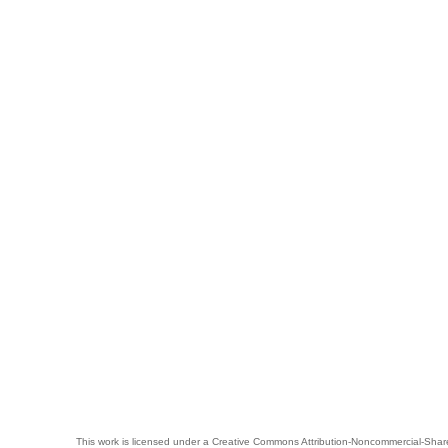
This work is licensed under a
Creative Commons Attribution-Noncommercial-Share