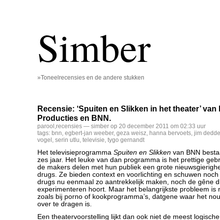
Simber
»Toneelrecensies en de andere stukken
Recensie: ‘Spuiten en Slikken in het theater’ van
Producties en BNN.
parool
,
recensies
— simber op 20 december 2011 om 02:33 uur
tags:
bnn
,
egbert-jan weeber
,
geza weisz
,
hanna bervoets
,
jim dedd
vogel
,
serin utlu
,
televisie
,
tygo gernandt
Het televisieprogramma
Spuiten en Slikken
van BNN bestaat
zes jaar. Het leuke van dan programma is het prettige ge
de makers delen met hun publiek een grote nieuwsgierigh
drugs. Ze bieden context en voorlichting en schuwen noch 
drugs nu eenmaal zo aantrekkelijk maken, noch de gêne di
experimenteren hoort. Maar het belangrijkste probleem is na
zoals bij porno of kookprogramma’s, datgene waar het nou 
over te dragen is.
Een theatervoorstelling lijkt dan ook niet de meest logische