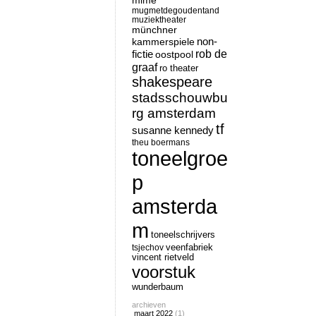
mime
mugmetdegoudentand
muziektheater
münchner
non-
kammerspiele
rob de
fictie
oostpool
graaf
ro theater
shakespeare
stadsschouwbu
rg amsterdam
tf
susanne kennedy
theu boermans
toneelgroe
p
amsterda
m
toneelschrijvers
tsjechov
veenfabriek
vincent rietveld
voorstuk
wunderbaum
archieven
maart 2022
(1)