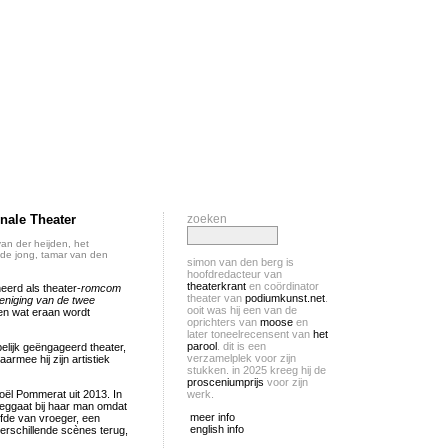
onale Theater
zoeken
van der heijden
,
het
de jong
,
tamar van den
simon van den berg is
hoofdredacteur van
theaterkrant
en coördinator
eerd als theater-
romcom
theater van
podiumkunst.net
.
eniging van de twee
ooit was hij een van de
en wat eraan wordt
oprichters van
moose
en
later toneelrecensent van
het
parool
. dit is een
elijk geëngageerd theater,
verzamelplek voor zijn
aarmee hij zijn artistiek
stukken. in 2025 kreeg hij de
prosceniumprijs
voor zijn
oël Pommerat uit 2013. In
werk.
weggaat bij haar man omdat
meer info
efde van vroeger, een
english info
erschillende scènes terug,