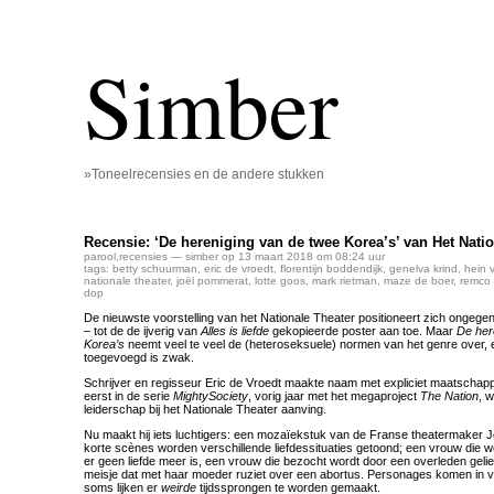
Simber
»Toneelrecensies en de andere stukken
Recensie: ‘De hereniging van de twee Korea’s’ van Het Nati
parool
,
recensies
— simber op 13 maart 2018 om 08:24 uur
tags:
betty schuurman
,
eric de vroedt
,
florentijn boddendijk
,
genelva krind
,
hein 
nationale theater
,
joël pommerat
,
lotte goos
,
mark rietman
,
maze de boer
,
remco 
dop
De nieuwste voorstelling van het Nationale Theater positioneert zich ongegen
– tot de de ijverig van
Alles is liefde
gekopieerde poster aan toe. Maar
De her
Korea’s
neemt veel te veel de (heteroseksuele) normen van het genre over, 
toegevoegd is zwak.
Schrijver en regisseur Eric de Vroedt maakte naam met expliciet maatschapp
eerst in de serie
MightySociety
, vorig jaar met het megaproject
The Nation
, w
leiderschap bij het Nationale Theater aanving.
Nu maakt hij iets luchtigers: een mozaïekstuk van de Franse theatermaker J
korte scènes worden verschillende liefdessituaties getoond; een vrouw die 
er geen liefde meer is, een vrouw die bezocht wordt door een overleden geli
meisje dat met haar moeder ruziet over een abortus. Personages komen in v
soms lijken er
weirde
tijdssprongen te worden gemaakt.