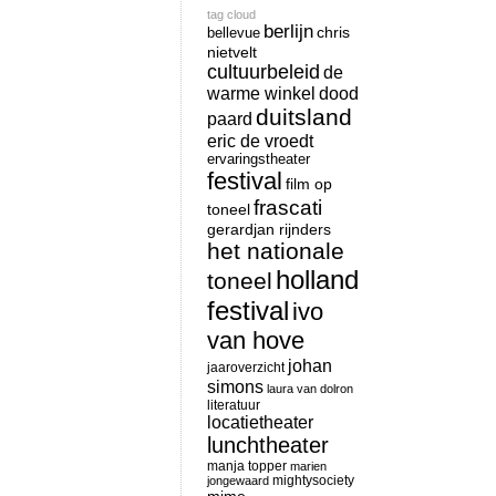
tag cloud
berlijn
chris
bellevue
nietvelt
cultuurbeleid
de
warme winkel
dood
duitsland
paard
eric de vroedt
ervaringstheater
festival
film op
frascati
toneel
gerardjan rijnders
het nationale
holland
toneel
festival
ivo
van hove
johan
jaaroverzicht
simons
laura van dolron
literatuur
locatietheater
lunchtheater
manja topper
marien
mightysociety
jongewaard