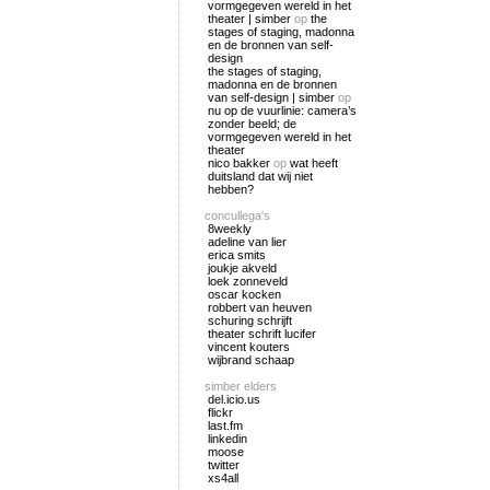
vormgegeven wereld in het
theater | simber
op
the
stages of staging, madonna
en de bronnen van self-
design
the stages of staging,
madonna en de bronnen
van self-design | simber
op
nu op de vuurlinie: camera’s
zonder beeld; de
vormgegeven wereld in het
theater
nico bakker
op
wat heeft
duitsland dat wij niet
hebben?
concullega's
8weekly
adeline van lier
erica smits
joukje akveld
loek zonneveld
oscar kocken
robbert van heuven
schuring schrijft
theater schrift lucifer
vincent kouters
wijbrand schaap
simber elders
del.icio.us
flickr
last.fm
linkedin
moose
twitter
xs4all