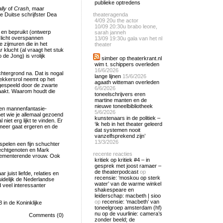
publieke optredens
lly
of
Crash
, maar
 Duitse schrijfster Dea
theateragenda
4/09
20u the actor
10/09
20:30u brabo leone,
 en bepruikt (ontwerp
sarah janneh
 licht overspannen
13/09
19:30u gala van het nl
 zijmuren die in het
theater
 klucht (al vraagt het stuk
de Jong) is vrolijk
simber op theaterkrant.nl
wim t. schippers overleden
16/6/2026
achtergrond na. Dat is nogal
lange lijnen
15/6/2026
rekkersrol neemt op het
agaath witteman overleden
n gespeeld door de zwarte
6/6/2026
maakt. Waarom houdt die
toneelschrijvers eren
martine manten en de
nieuwe toneelbibliotheek
een mannenfantasie-
5/6/2026
met wie je allemaal gezoend
kunstenaars in de politiek –
niet erg lijkt te vinden. Er
‘ik heb in het theater geleerd
s meer gaat ergeren en de
dat systemen nooit
vanzelfsprekend zijn’
13/3/2026
pelen een fijn schuchter
 echtgenoten en Mark
recente reacties
 dementerende vrouw. Ook
kritiek op kritiek #4 – in
gesprek met joost ramaer –
de theaterpodcast
op
 juist liefde, relaties en
recensie: ‘moskou op sterk
idelijk de Nederlandse
water’ van de warme winkel
d veel interessanter
shakespeare en
leiderschap: macbeth | sioo
op
recensie: ‘macbeth’ van
 in de Koninklijke
toneelgroep amsterdam (hf)
nu op de vuurlinie: camera’s
Comments (0)
zonder beeld; de