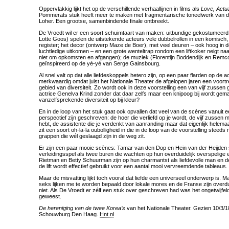
Oppervlakkig lijkt het op de verschillende verhaallijnen in films als
Love, Actua
Pommerats stuk heeft meer te maken met fragmentarische toneelwerk van de
Loher. Een grootse, samenbindende finale ontbreekt.
De Vroedt wil er een soort schuimtaart van maken: uitbundige gekostumeerd
Lotte Goos) spelen de uitstekende acteurs vele dubbelrollen in een komisch,
register; het decor (ontwerp Maze de Boer), met veel deuren – ook hoog in de
luchtledige uitkomen – en een grote wenteltrap rondom een liftkoker neigt naar
niet om opkomsten en afgangen); de muziek (Florentijn Boddendijk en Remco 
geïnspireerd op de yé-yé van Serge Gainsbourg.
Al snel valt op dat alle liefdeskoppels hetero zijn, op een paar flarden op de 
merkwaardig omdat juist het Nationale Theater de afgelopen jaren een voort
gebied van diversiteit. Zo wordt ook in deze voorstelling een van vijf zusse
actrice Genelva Krind zonder dat daar zelfs maar een knipoog bij wordt ge
vanzelfsprekende diversiteit op bij kleur?
En in de loop van het stuk gaat ook opvallen dat veel van de scènes vanuit 
perspectief zijn geschreven: de hoer die verliefd op je wordt, de vijf zussen 
hebt, de assistente die je verdenkt van aanranding maar dat eigenlijk helemaal 
zit een soort oh-la-la oubolligheid in die in de loop van de voorstelling steed
grappen die wél geslaagd zijn in de weg zit.
Er zijn een paar mooie scènes: Tamar van den Dop en Hein van der Heijden s
verleidingsspel als twee buren die wachten op hun overduidelijk overspelige
Rietman en Betty Schuurman zijn op hun charmantst als liefdevolle man en
de lift wordt effectief gebruikt voor een aantal mooi vervreemdende tableaus.
Maar de misvatting lijkt toch vooral dat liefde een universeel onderwerp is. Maar
seks lijken me te worden bepaald door lokale mores en de Franse zijn overdu
niet. Als De Vroedt er zélf een stuk over geschreven had was het ongetwijfel
geweest.
De hereniging van de twee Korea’s
van het Nationale Theater. Gezien 10/3/18
Schouwburg Den Haag.
Hnt.nl