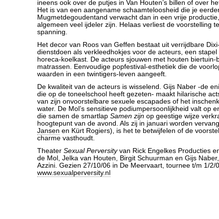
ineens ook over de putjes in Van Houten’s billen of over he
Het is van een aangename schaamteloosheid die je eerder
Mugmetdegoudentand verwacht dan in een vrije productie, 
algemeen veel ijdeler zijn. Helaas verliest de voorstelling 
spanning.
Het decor van Roos van Geffen bestaat uit verrijdbare Dixi-
dienstdoen als verkleedhokjes voor de acteurs, een stape
horeca-koelkast. De acteurs sjouwen met houten biertuin
matrassen. Eenvoudige popfestival-esthetiek die de voorlo
waarden in een twintigers-leven aangeeft.
De kwaliteit van de acteurs is wisselend. Gijs Naber -de e
die op de toneelschool heeft gezeten- maakt hilarische acts
van zijn onvoorstelbare sexuele escapades of het inschen
water. De Mol’s sensitieve podiumpersoonlijkheid valt op
die samen de smartlap
Samen zijn
op geestige wijze verk
hoogtepunt van de avond. Als zij in januari worden verva
Jansen
en Kürt Rogiers), is het te betwijfelen of de voorste
charme vasthoudt.
Theater
Sexual Perversity
van Rick Engelkes Producties 
de Mol, Jelka van Houten, Birgit Schuurman en Gijs Naber,
Azzini. Gezien 27/10/06 in De Meervaart, tournee t/m 1/2/
www.sexualperversity.nl