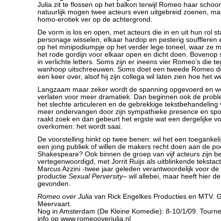
Julia zit te flossen op het balkon terwijl Romeo haar schoo
natuurlijk mogen twee acteurs even uitgebreid zoenen, maar
homo-erotiek ver op de achtergrond.
De vorm is los en open, met acteurs die in en uit hun rol s
personage wisselen, elkaar hardop en pesterig souffleren 
op het minipodiumpje op het verder lege toneel, waar ze 
het rode gordijn voor elkaar open en dicht doen. Bovenop
in verlichte letters. Soms zijn er ineens vier Romeo’s die te
wanhoop uitschreeuwen. Soms doet een tweede Romeo de
een keer over, alsof hij zijn collega wil laten zien hoe het w
Langzaam maar zeker wordt de spanning opgevoerd en wo
verlaten voor meer dramatiek. Dan beginnen ook de prob
het slechte articuleren en de gebrekkige tekstbehandeling
meer ondervangen door zijn sympathieke presence en spont
raakt zoek en dan gebeurt het ergste wat een dergelijke vo
overkomen: het wordt saai.
De voorstelling hinkt op twee benen: wil het een toegankeli
een jong publiek of willen de makers recht doen aan de po
Shakespeare? Ook binnen de groep van vijf acteurs zijn b
vertegenwoordigd, met Jorrit Ruijs als uitblinkende tekstac
Marcus Azzini -twee jaar geleden verantwoordelijk voor d
productie
Sexual Perversity
– wil allebei, maar heeft hier de
gevonden.
Romeo over Julia
van Rick Engelkes Producties en MTV. G
Meervaart.
Nog in Amsterdam (De Kleine Komedie): 8-10/1/09. Tourne
info op
www.romeooverjulia.nl