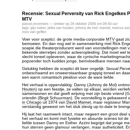
Recensie: Sexual Perversity van Rick Engelkes 
MTV
parool
,
recensies
— simber op 28 oktober 2006 om 09:40 uur
tags:
gijs naber
,
jelka van houten
,
johnny de mol
,
mamet
,
marcus azz
roos van geffen
Voer voor sceptici: de grote media-corporatie
MTV
gaat zic
bemoeien. En dan nog wel in samenwerking met Rick Enge
soapie die theaterproducent werd van voorstellingen met va
bekende sterretjes zonder acteeropleiding. Dat moet wel 
slecht toneel opleveren, waar de cynische marketingmach
popzender toch kuddes jonge, beïnvloedbare mensen naart
Gelukkig hebben de sceptici dit keer ongelijk:
Sexual Perve
onbeschaamd en onweerstaanbaar grappig toneel en daar
een warm romantisch pleidooi voor de ware liefde.
Het verhaal is oppervlakkig: Danny (
Johnny de Mol
) ontmo
Houten
) op een feestje, ze vallen op elkaar, worden verlie
samenwonen en dat geeft wrijving met zijn beste vriend (G
vriendin (
Birgit Schuurman
). De voorstelling is gebaseerd
in Chicago
uit 1974 van
David Mamet
, maar regisseur Marc
verstandig geweest om het stuk stevig up-to-date te breng
Hij laat het raamwerk intact, maar negeert een groot deel 
het verhaal en komt met fysieke en absurde scènes tot de k
liefde tussen Danny en Esther. Azzini begrijpt dat jonge 
hun sterren geen glamour verlangen, maar autheticiteit. E