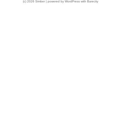
(c) 2026 Simber | powered by
WordPress
with
Barecity