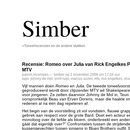
Simber
»Toneelrecensies en de andere stukken
Recensie: Romeo over Julia van Rick Engelkes P
MTV
parool
,
recensies
— simber op 2 november 2008 om 17:04 uur
tags:
johnny de mol
,
jorrit ruijs
,
marcus azzini
,
mtv
,
rick engelkes
,
sha
Vijf mannen doen
Romeo en Julia
. De tweede toneelvoorste
geproduceerd wordt door clipzender MTV wil Shakespeare
voor jongeren. Ze zetten daarvoor Johnny de Mol in, Teun 
oorspronkelijk Beau van Erven Dorens, maar die haakte om
redenen al na één dag repeteren af.
Het begin van de voorstelling zit vol vondsten, flauwe grap
gebrek aan respect voor de grote Bard. Doet een acteur een
monoloog over de liefde als bloem, onderbreekt een and
gáát dat eigenlijk over?” Confrontaties tussen de strijdende 
kussengevechten tussen jongens in Blues Brothers outfit. 