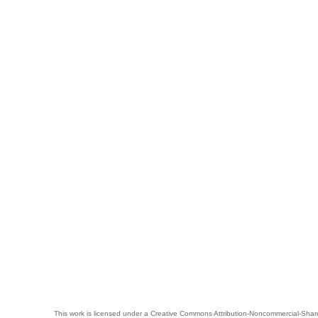
This work is licensed under a
Creative Commons Attribution-Noncommercial-Share