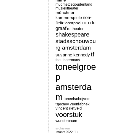
mime
mugmetdegoudentand
muziektheater
münchner
non-
kammerspiele
rob de
fictie
oostpool
graaf
ro theater
shakespeare
stadsschouwbu
rg amsterdam
tf
susanne kennedy
theu boermans
toneelgroe
p
amsterda
m
toneelschrijvers
tsjechov
veenfabriek
vincent rietveld
voorstuk
wunderbaum
archieven
maart 2022
(1)