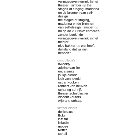
vormgegeven wereld in het
theater | simber
op
the
stages of staging, madonna
en de bronnen van self-
design
the stages of staging,
madonna en de bronnen
van self-design | simber
op
nu op de vuurlinie: camera’s
zonder beeld; de
vormgegeven wereld in het
theater
nico bakker
op
wat heeft
duitsland dat wij niet
hebben?
concullega's
8weekly
adeline van lier
erica smits
joukje akveld
loek zonneveld
oscar kocken
robbert van heuven
schuring schrijft
theater schrift lucifer
vincent kouters
wijbrand schaap
simber elders
del.icio.us
flickr
last.fm
linkedin
moose
twitter
xs4all