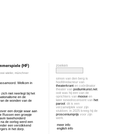
mmerspiele (HF)
zoeken
ossi wieler
,
münchner
simon van den berg is
hoofdredacteur van
massamoord. Welkom in
theaterkrant
en coördinator
theater van
podiumkunst.net
.
ooit was hij een van de
zich niet neerlegt bij het
oprichters van
moose
en
nationalisme en de
later toneelrecensent van
het
s van de wonden van de
parool
. dit is een
verzamelplek voor zijn
stukken. in 2025 kreeg hij de
k over een dorpje waar aan
prosceniumprijs
voor zijn
de Russen een groepje
werk.
gravin tweehonderd
 na de oorlog werd een
meer info
nder een verstikkend
english info
gers in het dorp.