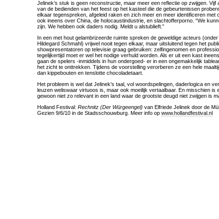
Jelinek’s stuk is geen reconstructie, maar meer een reflectie op zwijgen. Vij
van de bedienden van het feest op het kasteel die de gebeurtenissen prober
elkaar tegenspreken, afgeleid raken en zich meer en meer identificeren met 
ook ineens over China, de holocaustindustrie, en slachtofferporno. “We kunnen
zijn. We hebben ook daders nodig. Meldt u alstublieft.”
In een met hout gelambrizeerde ruimte spreken de geweldige acteurs (onder
Hildegard Schmahl) vrijwel nooit tegen elkaar, maar uitsluitend tegen het publi
showpresentatoren op televisie graag gebruiken: zelfingenomen en profession
tegelijkertijd moet er wel het nodige verhuld worden. Als er uit een kast ineens
gaan de spelers -inmiddels in hun ondergoed- er in een ongemakkelijk tablea
het zicht te onttrekken. Tijdens de voorstelling verorberen ze een hele maaltijd
dan kippebouten en tenslotte chocoladetaart.
Het probleem is wel dat Jelinek’s taal, vol woordspelingen, daderlogica en ve
leuzen weliswaar virtuoos is, maar ook moeilijk vertaalbaar. En misschien is 
gewoon niet zo relevant in een land waar de grootste deugd niet zwijgen is m
Holland Festival:
Rechnitz (Der Würgeengel)
van Elfriede Jelinek door de M
Gezien 9/6/10 in de Stadsschouwburg. Meer info op
www.hollandfestival.nl