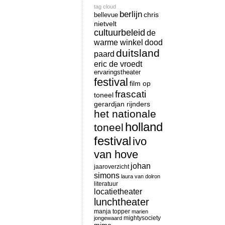
tag cloud
berlijn
chris
bellevue
nietvelt
cultuurbeleid
de
warme winkel
dood
duitsland
paard
eric de vroedt
ervaringstheater
festival
film op
frascati
toneel
gerardjan rijnders
het nationale
holland
toneel
festival
ivo
van hove
johan
jaaroverzicht
simons
laura van dolron
literatuur
locatietheater
lunchtheater
manja topper
marien
mightysociety
jongewaard