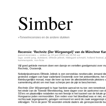
Simber
»Toneelrecensies en de andere stukken
Recensie: ‘Rechnitz (Der Würgeengel)’ van de Münchner Ka
parool
,
recensies
— simber op 10 juni 2010 om 16:54 uur
tags:
andré jung
,
duitsland
,
elfriede jelinek
,
hildegard schmahl
,
holland festival
,
j
kammerspiele
,
non-fictie
Vijf goed geklede mensen doen een dansje en vertellen goedgemutst over 
Rechnitz, Oostenrijk.
Nobelprijswinnares Elfriede Jelinek is een eersteklas nestbevuiler, iemand die 
groteske zwijgen van haar vaderland Oostenrijk over het antisemitisme, het 
kleinburgerlijke moraal, maar die keer op keer de allesbedekkende pleister
samenleving afrukt om met haar scherpe pen de pijn te beschermen.
Rechnitz (Der Würgeengel)
is haar hardste aanval tot nu toe: een toneelstu
het einde van de Tweede Wereldoorlog, twee dagen voor de aankomst van 
SS’ers en plaatselijke notabelen na een feestje in het kasteel van de lokale 
Hongaarse joden vermoordden. Een reden voor het bloedbad was er niet, en
rechtszaak tegengewerkt, getuigen vermoord en werd de zaak weggestopt o
stilzwijgen. Tot in de jaren ’90 woonden enkele daders als gerespecteerde bur