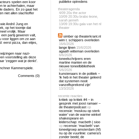
publieke optredens
f acteurs spelen een koor
en te achterhalen, maar
theateragenda
de daders. En zo gaat het
4/09
20u the actor
 niet allen slachtoffer
10/09
20:30u brabo leone,
sarah janneh
 wie André Jung en
13/09
19:30u gala van het nl
ek, op het toontje dat
theater
eel vrolijk. Maar
 een partij geweren valt,
simber op theaterkrant.nl
u voor liggen om ze aan
wim t. schippers overleden
: eerst pizza, dan eitjes,
16/6/2026
lange lijnen
15/6/2026
agaath witteman overleden
rwijzingen naar nazi-
6/6/2026
een voorstelling als deze
toneelschrijvers eren
aar ‘zeggen wat je denkt’.
martine manten en de
nieuwe toneelbibliotheek
ünchner Kammerspiele.
5/6/2026
kunstenaars in de politiek –
Comments (0)
‘ik heb in het theater geleerd
dat systemen nooit
vanzelfsprekend zijn’
13/3/2026
recente reacties
kritiek op kritiek #4 – in
gesprek met joost ramaer –
de theaterpodcast
op
recensie: ‘moskou op sterk
water’ van de warme winkel
shakespeare en
leiderschap: macbeth | sioo
op
recensie: ‘macbeth’ van
toneelgroep amsterdam (hf)
nu op de vuurlinie: camera’s
zonder beeld; de