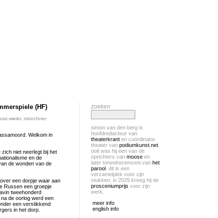
mmerspiele (HF)
zoeken
ossi wieler
,
münchner
simon van den berg is
hoofdredacteur van
massamoord. Welkom in
theaterkrant
en coördinator
theater van
podiumkunst.net
.
ooit was hij een van de
zich niet neerlegt bij het
oprichters van
moose
en
nationalisme en de
later toneelrecensent van
het
s van de wonden van de
parool
. dit is een
verzamelplek voor zijn
stukken. in 2025 kreeg hij de
k over een dorpje waar aan
prosceniumprijs
voor zijn
de Russen een groepje
werk.
gravin tweehonderd
 na de oorlog werd een
meer info
nder een verstikkend
english info
gers in het dorp.