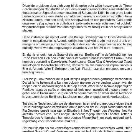
Ditzelfde probleem doet zich voor bij de enige echt wilde keuze van de Theat
Erscheinungen der Martha Rubin
, een ervarings-voorstellings-installatie di
theatermaker Signa Sørensen maakte bij Schauspiel Köln. In een grote loods 
Berlijn bouwde ze een stadje van aftanse caravans en houten schotten, bewaa
ziekenzusters, met een café, een snoepwinkel en een peepshow. Gedurende
ongeveer vijftig acteurs in volledige improvisatie en interactie met het publiek
wonderbaarlijke orakels van een zigeunervrouw, terwijl ze in het stadje koke
slapen.
Deze installatie lijkt op het werk van Boukje Schweigman en Dries Verhoeve
door in megalomanie. ’s Avonds schijnt het heel wild te zijn met veel drank e
morgens om negen uur ligt het grootste deel van de goegemeente nog te slap
duidelijk wordt wat de toegevoegde waarde is van het 24-uurs-concept.
En dan is er ook nog de State of the art van Berlijn zelf. In de Volksbühne he
René Pollesch zich een vaste plaats verworven naast intendant Frank Casto
hem de voorstelling
Darwin-win, Martin Loser-Drag King & Hygiene auf Tauri
sociologisch theoretische teksten, dansers, flauwe humor en improvisaties is
Eric de Vroedt, Wim T. Schippers en Alain Platel, maar dan on speed en van ee
krachtig niveau.
Hier zie je –ook zonder de in plat Berlijns uitgesproken gortdroge verhandeli
Darwinisme helemaal te kunnen volgen- meteen de verbinding tussen wat de
roepen en de ontwikkelingen buiten op straat. Waar in de nieuwe hippe wijken
Pankow naast de cafés en designerwinkels geen galeries of theaters meer k
gebeurde in Prenzlauer Berg en het Scheunenviertel en waar naast Alexander
is verrezen die de Berlijners fascineert met zijn ongegeneerde verkooplust.
Tot slot: in Nederland zijn we de afgelopen jaren wel erg met onze eigen the
Het is buitengewoon verfrissend om te merken dat in Berlijn Nederland en Be
Pia Douwes speelt haar sterrol Elisabeth in het Theater des Westens; het M
Mefisto Forever
van Tom Lanoye uitvoeren; tegelijk met het TheaterTreffen 
Toneelgroep Amsterdam hun coproductie
Maeterlinck
; en zoals gezegd werk
regelmatig voor Nederlandse makers.
Het zou fijn zijn als die vanzelfsprekendheid iets meer wederzijds werd. Het
verdient Gosch’
Onkel Vanja
en wat zou het leuk zijn als Pollesch eens een