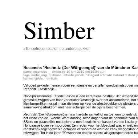
Simber
»Toneelrecensies en de andere stukken
Recensie: ‘Rechnitz (Der Würgeengel)’ van de Münchner Ka
parool
,
recensies
— simber op 10 juni 2010 om 16:54 uur
tags:
andré jung
,
duitsland
,
elfriede jelinek
,
hildegard schmahl
,
holland festival
,
j
kammerspiele
,
non-fictie
Vijf goed geklede mensen doen een dansje en vertellen goedgemutst over 
Rechnitz, Oostenrijk.
Nobelprijswinnares Elfriede Jelinek is een eersteklas nestbevuiler, iemand die 
groteske zwijgen van haar vaderland Oostenrijk over het antisemitisme, het 
kleinburgerlijke moraal, maar die keer op keer de allesbedekkende pleister
samenleving afrukt om met haar scherpe pen de pijn te beschermen.
Rechnitz (Der Würgeengel)
is haar hardste aanval tot nu toe: een toneelstu
het einde van de Tweede Wereldoorlog, twee dagen voor de aankomst van 
SS’ers en plaatselijke notabelen na een feestje in het kasteel van de lokale 
Hongaarse joden vermoordden. Een reden voor het bloedbad was er niet, en
rechtszaak tegengewerkt, getuigen vermoord en werd de zaak weggestopt o
stilzwijgen. Tot in de jaren ’90 woonden enkele daders als gerespecteerde bur