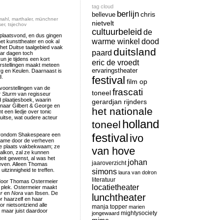
tag cloud
berlijn
chris
bellevue
mahl
,
marthaler
,
münchner
nietvelt
er
,
tsjechov
cultuurbeleid
de
 plaatsvond, en dus gingen
warme winkel
dood
het kunsttheater en ook al
n het Duitse taalgebied vaak
duitsland
paard
paar dagen toch
un je tijdens een kort
eric de vroedt
rstellingen maakt meteen
ervaringstheater
urg en Keulen. Daarnaast is
d.
festival
film op
voorstellingen van de
frascati
toneel
 Sturm
van regisseur
 plaatjesboek, waarin
gerardjan rijnders
naar Gilbert & George en
het nationale
 een liedje over tonic
uitse, wat oudere acteur
holland
toneel
festival
ij rondom Shakespeare een
ivo
t name door de verheven
erste plaats vakbekwaam; ze
van hove
alkon, zal ze kunnen
iteit gewenst, al was het
johan
jaaroverzicht
geven. Alleen Thomas
tzinnigheid te treffen.
simons
laura van dolron
literatuur
d door Thomas Ostermeier
locatietheater
n plek. Ostermeier maakt
r
en
Nora
van Ibsen. De
lunchtheater
r haarzelf en haar
r nietsontziend alle
manja topper
marien
 maar juist daardoor
mightysociety
jongewaard