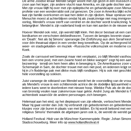
De arme Joodse leraar Mendel Singer woont met zijn gezin in een Russisch dor
zoon aan het leger, zijn andere vlucht naar Amerika, en zijn geile dochter a
Met zijn vrouw blijft hij over met zijn epileptische en gehandicapte zoon Men
profetie van een wonderrabbi ooit zal genezen. De zoon in Amerika blijkt ech
laat zijn familie overkomen en laat hen delen in zijn rijkdom. Maar opnieuw ve
Menuchin moest al achterblijven omdat hij als zwakzinnige niet mag immigrer
oorlog, Mendel’s vrouw sterft van verdriet en de dochter wordt krankzinnig.
belangrijker: Mendel is zijn vaderland kwijt en kan niet aarden in de nieuwe w
Hoever Mendel ook reist, zijn wereld blijft klein. Het decor bestaat uit een car
bordkarton en verschoten dekbedhoezen. Tussen de lampjes bovenin staan de
en ‘Death’. Net als bij Simons’ operaregie
Die Entführung aus dem Serail
kies
voor één theatraal object in een verder leeg toneelhuis. Op de achtergrond k
weer- en stadsgeluiden- en muziek –Russische volksmuziek en moderne co
Koek.
Zoals de carrousel wel beweegt maar niet verplaatst, zo blijft Mendel vasthoude
ben een vrome jood, met een zwarte hoed en bleke wangen” zegt hij een aant
bezwering- terwijl om hem heen alles in beweging is. De Amerikaanse zoon 
Schemarjah in Sam, de dochter trouwt met een niet jood, en iedereen krijgt st
hij in z’n flodderige pak met dikke muts blijft rondlopen. Hij is ook niet geschikt
hele voorstelling op sokken.
Juist vanwege de stilstand van Mendel wordt het de voorstelling van de vro
als Mendel’s vrouw is een schitterende actrice die de dodelijke lijdzaamheid 
iedere kans weet te doorbreken met nieuwe hoop. Wiebke Puls als de de doch
van bronstig veulen naar zakenvrouw naar gekte. André Jung als Mendel is h
achterdoek waarvóór de andere personages zich bewegen.
Helemaal aan het eind, op het dieptepunt van zijn ellende, verloochent Mendel 
Maar hij gaat verder dan Job: hij verbrandt zijn gebedsriemen en gebedenboe
klusjes voor zijn buren in plaats van met bidden. En hij wordt beloond met e
religieus Simons’ thematiek de afgelopen jaren ook is, de wereld de wereld ga
Holland Festival:
Hiob
van de Münchner Kammerspiele. Regie: Johan Simons.
Stadsschouwburg. Meer info op
www.hollandfestival.nl