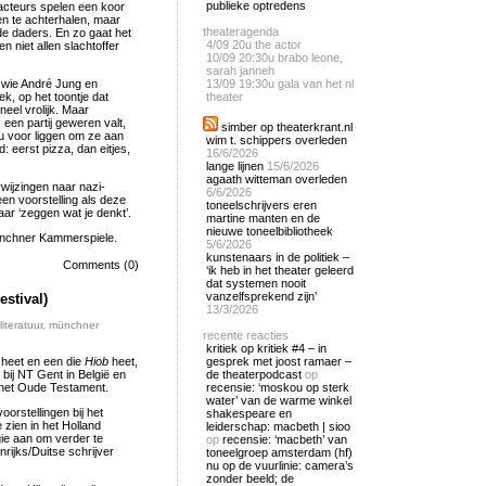
publieke optredens
f acteurs spelen een koor
en te achterhalen, maar
theateragenda
de daders. En zo gaat het
4/09
20u the actor
 niet allen slachtoffer
10/09
20:30u brabo leone,
sarah janneh
 wie André Jung en
13/09
19:30u gala van het nl
ek, op het toontje dat
theater
eel vrolijk. Maar
 een partij geweren valt,
simber op theaterkrant.nl
u voor liggen om ze aan
wim t. schippers overleden
: eerst pizza, dan eitjes,
16/6/2026
lange lijnen
15/6/2026
agaath witteman overleden
rwijzingen naar nazi-
6/6/2026
een voorstelling als deze
toneelschrijvers eren
aar ‘zeggen wat je denkt’.
martine manten en de
nieuwe toneelbibliotheek
ünchner Kammerspiele.
5/6/2026
kunstenaars in de politiek –
Comments (0)
‘ik heb in het theater geleerd
dat systemen nooit
vanzelfsprekend zijn’
stival)
13/3/2026
literatuur
,
münchner
recente reacties
kritiek op kritiek #4 – in
heet en een die
Hiob
heet,
gesprek met joost ramaer –
 bij NT Gent in België en
de theaterpodcast
op
t het Oude Testament.
recensie: ‘moskou op sterk
water’ van de warme winkel
orstellingen bij het
shakespeare en
zien in het Holland
leiderschap: macbeth | sioo
igie aan om verder te
op
recensie: ‘macbeth’ van
rijks/Duitse schrijver
toneelgroep amsterdam (hf)
nu op de vuurlinie: camera’s
zonder beeld; de