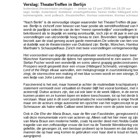
Verslag: TheaterTreffen in Berlijn
buitenland
,
theatermaker
,
verslagjes
— simber op 13 juni 2008 om 16:26 uur
tags:
berlijn
,
buitenland
,
duitsland
,
ervaringstheater
,
heiner müller
,
hildegard sch
kammerspiele
,
rené pollesch
,
theatertreffen
,
thomas ostermeier
,
thomas schmaus
“Nach Berlin” is de eenvoudige slogan waaronder het TheaterTreffen dit jaar
we. Berlijn is zichzelf zeer bewust van haar positie als wereldhoofdstad van 
wordt de jaarlijkse selectie van de tien “meest opmerkelijke” voorstellingen i
bekritiseerd als te degelijk en weinig avontuurlijk, toch zijn er dit jaar in een 
voorstellingen van uitzonderlijk hoog niveau te zien. Bovendien: tegelijkertijd k
bezoek aan de stad genoeg avant garde meemaken.De selectie van tien voo
al duidelijk wat de theatersteden van Duitsland zijn: Berlijn, München, Hamb
Marthaler’s Schauspielhaus Zürich met twee voorstellingen vertegenwoordig
Het vooroordeel van degelijk dramaturgentheater wordt bevestigd door twee 
Münchner Kammerspiele die tijdens het openingsweekend te zien waren.
Der
Stefan Pucher wordt een wonderlijk en soms uiterst grappig gedeconstrueerd
Prospero wordt gespeeld door een vrouw (Hildegard Schmahl), verwijzingen 
Lord of the Rings
elkaar aanvullen, een meisjesgroepje in zuurstokkleurig bont
zingt, de stormscène een making of met blue screen wordt en een stevige, D
een liedje van John Lennon doet.
Fascinerend is het wel, maar hoewel je achter de mutimediale krachtpatser
statement vermoedt over virtualiteit en theater blijft het vooral bombast, me
acteerstijl. Duitse acteurs zijn, dat zal ook later in de week blijken, in de e
kunnen praten en ze kunnen lopen en iedere toeschouwer, tot op het derde b
verstaan. Maar juist in dit soort postdramatische voorstellingen is enige frivol
maar om de acteurs enige autonomie ten opzichte van het regieconcept te 
Schmauser als halve wilde Caliban weet binnen deze vorm de juiste toon van ui
Ook in
Die Ehe der Maria Braun
, naar de film van Fassbinder, geregisseer
valt deze monumentale vorm van acteren op. Alleen valt het hier meer op zij
van Maria Braun een moderne heldin, zoals hij eerder deed met
Hedda Gable
tragedie van een zelfstandige vrouw die kort na de Tweede Wereldoorlog voo
geliefde, die gevangen zit, een bestaan probeert op te bouwen en dat doet doo
mannen die op haar weg komen te gebruiken voor haar doel is koud en hard,
aangrijpend.