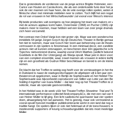
Dat is grotendeels de verdienste van de jonge actrice Brigitte Hobmeier, een
Carice van Houten en Carola Arons, die als een onderkoelde furie door het ja
ook de vier mannen om haar heen, die de vele overige rollen spelen, weten 
filmische sfeer met minimale middelen neer te zetten. Toch blijft het een nog
de rol van vrouwen in het
Wirtschaftswunder
zal vooral voor Wessi’s interess
Bij beide producties valt overigens op hoe piepjong het team van makers en
met de acteurs applaus komt halen. Ostermeier (1968) en Pucher (1965) zij
makers meer te noemen, maar hebben wel een team van zeer jonge dramat
zich heen verzameld.
Het contrast met
Onkel Vanja
kon niet groter zijn. Maar wat een wonderschon
inmiddels 64-jarige Jürgen Gosch bij zijn Deutsches Theater in Berlijn gemaa
het niet te noemen, maar wat Gosch hier toont aan beheersing van de theatr
vertrouwen in zijn spelers is fenomenaal. In een minimaal decor, een zandkl
acteurs niet uit kunnen ontsnappen, en beschenen door één gigantische schi
Tsjechov nietsontziend drama, waarbij vooral Ulrich Matthes (wellicht bekend 
Goebbels in de film
Der Untergang
) als Wanja opvalt. Maar juist in deze voors
van een compleet ensemble, waar zowel mannen als vrouwen in iedere leefti
zijn en een grootheid als Gudrun Ritter beschikbaar en bereid is om de klein
nemen.
De klacht dat het Treffen te weinig oog heeft voor de vernieuwingen in het thea
in Duitsland is naast de stadsgezelschappen de afgelopen vijf á tien jaar een
theatercircuit opgekomen, waar in Berlijn de Sophiensaele en het Hebbel Theat
Sophiensaele was bijvoorbeeld coproducent van
Stillen
van Lotte van den B
holding it together
van Ivana Müller – dat later nog op het TheaterTreffen te zi
selectie, maar als speciale gastvoorstelling.
In het Hebbel was in de week vóór het TheaterTreffen
Showtime: Trial and Te
internationale performance-collectief Andcompany&Co, die met een rad van f
van Heiner Müller te lijf ging. Een licht sadistische quizmaster laat vier spel
doen, alnaargelang het rad aanwees. Het is geestig, maar ook vermoeiend av
vooral opvalt hoeveel moeilijker publieksinteractie werkt in een land dat nog 
traditie hangt. De spelers lijken er ook niet helemaal uit of de toeschouwers 
meelevende supporters of keurig schouwburgpubliek dat iets moet meekrijg
Müller.