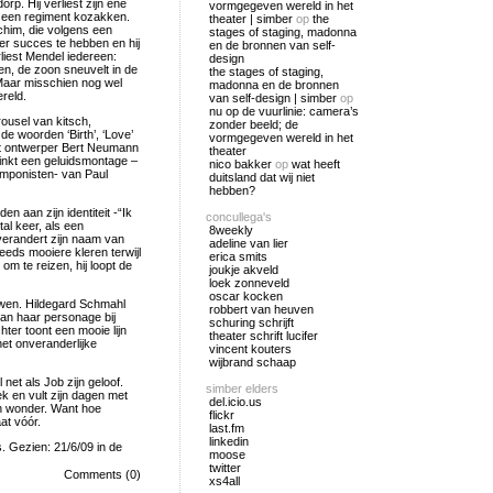
p. Hij verliest zijn ene
vormgegeven wereld in het
an een regiment kozakken.
theater | simber
op
the
uchim, die volgens een
stages of staging, madonna
ter succes te hebben en hij
en de bronnen van self-
rliest Mendel iedereen:
design
en, de zoon sneuvelt in de
the stages of staging,
 Maar misschien nog wel
madonna en de bronnen
ereld.
van self-design | simber
op
nu op de vuurlinie: camera’s
rousel van kitsch,
zonder beeld; de
 woorden ‘Birth’, ‘Love’
vormgegeven wereld in het
t ontwerper Bert Neumann
theater
linkt een geluidsmontage –
nico bakker
op
wat heeft
mponisten- van Paul
duitsland dat wij niet
hebben?
n aan zijn identiteit -“Ik
concullega's
al keer, als een
8weekly
verandert zijn naam van
adeline van lier
eeds mooiere kleren terwijl
erica smits
 om te reizen, hij loopt de
joukje akveld
loek zonneveld
oscar kocken
uwen. Hildegard Schmahl
robbert van heuven
van haar personage bij
schuring schrijft
ter toont een mooie lijn
theater schrift lucifer
et onveranderlijke
vincent kouters
wijbrand schaap
net als Job zijn geloof.
simber elders
k en vult zijn dagen met
del.icio.us
en wonder. Want hoe
flickr
at vóór.
last.fm
linkedin
 Gezien: 21/6/09 in de
moose
twitter
Comments (0)
xs4all