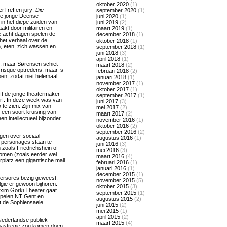
oktober 2020
(1)
erTreffen jury:
Die
september 2020
(1)
e de jonge Deense
juni 2020
(1)
in het diepe zuiden van
juni 2019
(2)
kt door militairen en
maart 2019
(1)
 acht dagen spelen de
december 2018
(1)
 het verhaal over de
oktober 2018
(1)
n, eten, zich wassen en
september 2018
(1)
juni 2018
(3)
april 2018
(1)
n, maar Sørensen schiet
maart 2018
(2)
n risque optredens, maar ’s
februari 2018
(2)
en, zodat niet helemaal
januari 2018
(1)
november 2017
(1)
oktober 2017
(1)
eft de jonge theatermaker
september 2017
(1)
rf. In deze week was van
juni 2017
(3)
s
te zien. Zijn mix van
mei 2017
(2)
 een soort kruising van
maart 2017
(2)
n intellectueel bijzonder
november 2016
(1)
oktober 2016
(2)
september 2016
(2)
ngen over sociaal
augustus 2016
(1)
 personages staan te
juni 2016
(3)
 zoals Friedrichshein of
mei 2016
(3)
omen (zoals eerder wel
maart 2016
(4)
platz een gigantische mall
februari 2016
(1)
januari 2016
(1)
december 2015
(1)
atersores bezig geweest.
november 2015
(5)
lgië er gewoon bijhoren:
oktober 2015
(3)
axim Gorki Theater gaat
september 2015
(1)
spelen NT Gent en
augustus 2015
(2)
t de Sophiensaele
juni 2015
(2)
mei 2015
(1)
april 2015
(2)
 Nederlandse publiek
maart 2015
(4)
 gastregie zou komen doen.