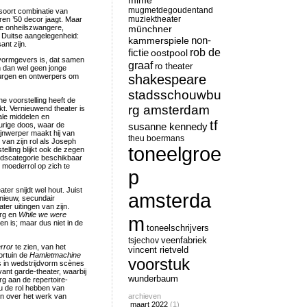
mime
mugmetdegoudentand
 soort combinatie van
muziektheater
ren ’50 decor jaagt. Maar
de onheilszwangere,
münchner
al Duitse aangelegenheid:
non-
kammerspiele
ant zijn.
rob de
fictie
oostpool
 vormgevers is, dat samen
graaf
ro theater
n dan wel geen jonge
urgen en ontwerpers om
shakespeare
stadsschouwbu
e voorstelling heeft de
rg amsterdam
kt. Vernieuwend theater is
ale middelen en
tf
eurige doos, waar de
susanne kennedy
jnwerper maakt hij van
theu boermans
van zijn rol als Joseph
toneelgroe
telling blijkt ook de zegen
jdscategorie beschikbaar
e moederrol op zich te
p
ter snijdt wel hout. Juist
amsterda
 nieuw, secundair
er uitingen van zijn.
erg en
While we were
m
en is; maar dus niet in de
toneelschrijvers
tsjechov
veenfabriek
rror
te zien, van het
vincent rietveld
ortuin de
Hamletmachine
voorstuk
ers in wedstrijdvorm scènes
ant garde-theater, waarbij
wunderbaum
erg aan de repertoire-
nu de rol hebben van
en over het werk van
archieven
maart 2022
(1)