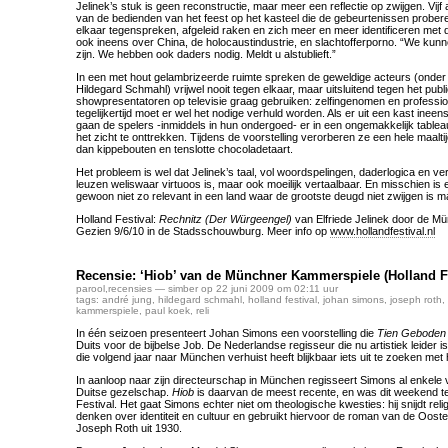
Jelinek’s stuk is geen reconstructie, maar meer een reflectie op zwijgen. Vij
van de bedienden van het feest op het kasteel die de gebeurtenissen prober
elkaar tegenspreken, afgeleid raken en zich meer en meer identificeren met 
ook ineens over China, de holocaustindustrie, en slachtofferporno. “We kunnen
zijn. We hebben ook daders nodig. Meldt u alstublieft.”
In een met hout gelambrizeerde ruimte spreken de geweldige acteurs (onder
Hildegard Schmahl) vrijwel nooit tegen elkaar, maar uitsluitend tegen het publi
showpresentatoren op televisie graag gebruiken: zelfingenomen en profession
tegelijkertijd moet er wel het nodige verhuld worden. Als er uit een kast ineens
gaan de spelers -inmiddels in hun ondergoed- er in een ongemakkelijk tablea
het zicht te onttrekken. Tijdens de voorstelling verorberen ze een hele maaltijd
dan kippebouten en tenslotte chocoladetaart.
Het probleem is wel dat Jelinek’s taal, vol woordspelingen, daderlogica en ve
leuzen weliswaar virtuoos is, maar ook moeilijk vertaalbaar. En misschien is 
gewoon niet zo relevant in een land waar de grootste deugd niet zwijgen is m
Holland Festival:
Rechnitz (Der Würgeengel)
van Elfriede Jelinek door de M
Gezien 9/6/10 in de Stadsschouwburg. Meer info op
www.hollandfestival.nl
Recensie: ‘Hiob’ van de Münchner Kammerspiele (Holland Fe
parool
,
recensies
— simber op 22 juni 2009 om 02:11 uur
tags:
andré jung
,
hildegard schmahl
,
holland festival
,
johan simons
,
joseph roth
,
kammerspiele
,
paul koek
,
reli
In één seizoen presenteert Johan Simons een voorstelling die
Tien Geboden
Duits voor de bijbelse Job. De Nederlandse regisseur die nu artistiek leider is
die volgend jaar naar München verhuist heeft blijkbaar iets uit te zoeken me
In aanloop naar zijn directeurschap in München regisseert Simons al enkele vo
Duitse gezelschap.
Hiob
is daarvan de meest recente, en was dit weekend te 
Festival. Het gaat Simons echter niet om theologische kwesties: hij snijdt rel
denken over identiteit en cultuur en gebruikt hiervoor de roman van de Oosten
Joseph Roth uit 1930.