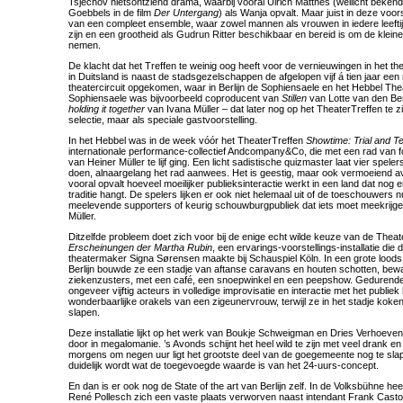
Tsjechov nietsontziend drama, waarbij vooral Ulrich Matthes (wellicht bekend 
Goebbels in de film
Der Untergang
) als Wanja opvalt. Maar juist in deze voors
van een compleet ensemble, waar zowel mannen als vrouwen in iedere leefti
zijn en een grootheid als Gudrun Ritter beschikbaar en bereid is om de klein
nemen.
De klacht dat het Treffen te weinig oog heeft voor de vernieuwingen in het thea
in Duitsland is naast de stadsgezelschappen de afgelopen vijf á tien jaar een
theatercircuit opgekomen, waar in Berlijn de Sophiensaele en het Hebbel Theat
Sophiensaele was bijvoorbeeld coproducent van
Stillen
van Lotte van den B
holding it together
van Ivana Müller – dat later nog op het TheaterTreffen te zi
selectie, maar als speciale gastvoorstelling.
In het Hebbel was in de week vóór het TheaterTreffen
Showtime: Trial and Te
internationale performance-collectief Andcompany&Co, die met een rad van f
van Heiner Müller te lijf ging. Een licht sadistische quizmaster laat vier spel
doen, alnaargelang het rad aanwees. Het is geestig, maar ook vermoeiend av
vooral opvalt hoeveel moeilijker publieksinteractie werkt in een land dat nog 
traditie hangt. De spelers lijken er ook niet helemaal uit of de toeschouwers 
meelevende supporters of keurig schouwburgpubliek dat iets moet meekrijg
Müller.
Ditzelfde probleem doet zich voor bij de enige echt wilde keuze van de Theat
Erscheinungen der Martha Rubin
, een ervarings-voorstellings-installatie di
theatermaker Signa Sørensen maakte bij Schauspiel Köln. In een grote loods 
Berlijn bouwde ze een stadje van aftanse caravans en houten schotten, bewaa
ziekenzusters, met een café, een snoepwinkel en een peepshow. Gedurende
ongeveer vijftig acteurs in volledige improvisatie en interactie met het publiek
wonderbaarlijke orakels van een zigeunervrouw, terwijl ze in het stadje koke
slapen.
Deze installatie lijkt op het werk van Boukje Schweigman en Dries Verhoeve
door in megalomanie. ’s Avonds schijnt het heel wild te zijn met veel drank e
morgens om negen uur ligt het grootste deel van de goegemeente nog te slap
duidelijk wordt wat de toegevoegde waarde is van het 24-uurs-concept.
En dan is er ook nog de State of the art van Berlijn zelf. In de Volksbühne he
René Pollesch zich een vaste plaats verworven naast intendant Frank Casto