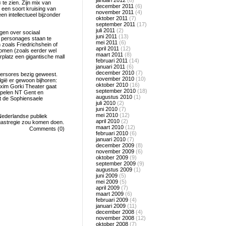
januari 2012
(8)
s
te zien. Zijn mix van
december 2011
(6)
 een soort kruising van
november 2011
(4)
n intellectueel bijzonder
oktober 2011
(7)
september 2011
(17)
juli 2011
(2)
ngen over sociaal
juni 2011
(13)
 personages staan te
mei 2011
(6)
 zoals Friedrichshein of
april 2011
(12)
omen (zoals eerder wel
maart 2011
(8)
platz een gigantische mall
februari 2011
(14)
januari 2011
(6)
december 2010
(7)
atersores bezig geweest.
november 2010
(10)
lgië er gewoon bijhoren:
oktober 2010
(16)
axim Gorki Theater gaat
september 2010
(18)
spelen NT Gent en
augustus 2010
(1)
t de Sophiensaele
juli 2010
(2)
juni 2010
(7)
mei 2010
(12)
 Nederlandse publiek
april 2010
(2)
 gastregie zou komen doen.
maart 2010
(12)
Comments (0)
februari 2010
(6)
januari 2010
(7)
december 2009
(8)
november 2009
(6)
oktober 2009
(9)
september 2009
(9)
augustus 2009
(1)
juni 2009
(5)
mei 2009
(5)
april 2009
(7)
maart 2009
(6)
februari 2009
(4)
januari 2009
(11)
december 2008
(4)
november 2008
(12)
oktober 2008
(7)