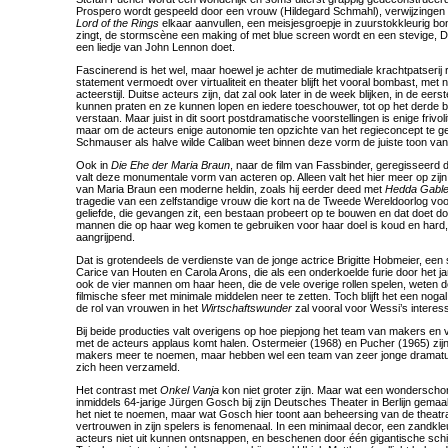
Prospero wordt gespeeld door een vrouw (Hildegard Schmahl), verwijzingen 
Lord of the Rings
elkaar aanvullen, een meisjesgroepje in zuurstokkleurig bont
zingt, de stormscène een making of met blue screen wordt en een stevige, D
een liedje van John Lennon doet.
Fascinerend is het wel, maar hoewel je achter de mutimediale krachtpatser
statement vermoedt over virtualiteit en theater blijft het vooral bombast, me
acteerstijl. Duitse acteurs zijn, dat zal ook later in de week blijken, in de e
kunnen praten en ze kunnen lopen en iedere toeschouwer, tot op het derde b
verstaan. Maar juist in dit soort postdramatische voorstellingen is enige frivol
maar om de acteurs enige autonomie ten opzichte van het regieconcept te 
Schmauser als halve wilde Caliban weet binnen deze vorm de juiste toon van ui
Ook in
Die Ehe der Maria Braun
, naar de film van Fassbinder, geregisseer
valt deze monumentale vorm van acteren op. Alleen valt het hier meer op zij
van Maria Braun een moderne heldin, zoals hij eerder deed met
Hedda Gable
tragedie van een zelfstandige vrouw die kort na de Tweede Wereldoorlog voo
geliefde, die gevangen zit, een bestaan probeert op te bouwen en dat doet doo
mannen die op haar weg komen te gebruiken voor haar doel is koud en hard,
aangrijpend.
Dat is grotendeels de verdienste van de jonge actrice Brigitte Hobmeier, een
Carice van Houten en Carola Arons, die als een onderkoelde furie door het ja
ook de vier mannen om haar heen, die de vele overige rollen spelen, weten 
filmische sfeer met minimale middelen neer te zetten. Toch blijft het een nog
de rol van vrouwen in het
Wirtschaftswunder
zal vooral voor Wessi’s interess
Bij beide producties valt overigens op hoe piepjong het team van makers en
met de acteurs applaus komt halen. Ostermeier (1968) en Pucher (1965) zij
makers meer te noemen, maar hebben wel een team van zeer jonge dramat
zich heen verzameld.
Het contrast met
Onkel Vanja
kon niet groter zijn. Maar wat een wonderschon
inmiddels 64-jarige Jürgen Gosch bij zijn Deutsches Theater in Berlijn gemaa
het niet te noemen, maar wat Gosch hier toont aan beheersing van de theatr
vertrouwen in zijn spelers is fenomenaal. In een minimaal decor, een zandkl
acteurs niet uit kunnen ontsnappen, en beschenen door één gigantische schi