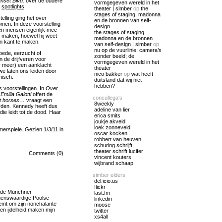
nset Blvd.
over de oudere
vormgegeven wereld in het
e
spotlights
.
theater | simber
op
the
stages of staging, madonna
stelling ging het over
en de bronnen van self-
men. In deze voorstelling
design
en mensen eigenlijk mee
the stages of staging,
e maken, hoewel hij weet
madonna en de bronnen
an kant te maken.
van self-design | simber
op
nu op de vuurlinie: camera’s
oede, eerzucht of
zonder beeld; de
n de drijfveren voor
vormgegeven wereld in het
 meer) een aanklacht
theater
e laten ons leiden door
nico bakker
op
wat heeft
hisch.
duitsland dat wij niet
hebben?
s voorstellingen. In
Over
n
Emilia Galotti
offert de
concullega's
t horses…
vraagt een
8weekly
rden. Kennedy heeft dus
adeline van lier
die leidt tot de dood. Haar
erica smits
joukje akveld
loek zonneveld
rspiele. Gezien 1/3/11 in
oscar kocken
robbert van heuven
schuring schrijft
theater schrift lucifer
Comments (0)
vincent kouters
wijbrand schaap
simber elders
del.icio.us
flickr
n de Münchner
last.fm
agenswaardige Poolse
linkedin
mt om zijn nonchalante
moose
 en ijdelheid maken mijn
twitter
xs4all