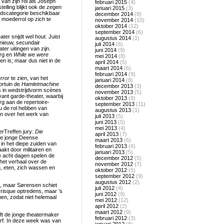
van zijn rol als Joseph
februari 2015
(4)
telling blijkt ook de zegen
januari 2015
(3)
jdscategorie beschikbaar
december 2014
(8)
e moederrol op zich te
november 2014
(10)
oktober 2014
(12)
september 2014
(6)
ter snijdt wel hout. Juist
augustus 2014
(1)
 nieuw, secundair
juli 2014
(6)
er uitingen van zijn.
juni 2014
(9)
erg en
While we were
mei 2014
(8)
en is; maar dus niet in de
april 2014
(5)
maart 2014
(6)
februari 2014
(9)
rror
te zien, van het
januari 2014
(8)
ortuin de
Hamletmachine
december 2013
(3)
ers in wedstrijdvorm scènes
november 2013
(5)
ant garde-theater, waarbij
oktober 2013
(8)
erg aan de repertoire-
september 2013
(11)
nu de rol hebben van
augustus 2013
(1)
en over het werk van
juli 2013
(5)
juni 2013
(5)
mei 2013
(4)
erTreffen jury:
Die
april 2013
(7)
e de jonge Deense
maart 2013
(6)
in het diepe zuiden van
februari 2013
(6)
kt door militairen en
januari 2013
(5)
 acht dagen spelen de
december 2012
(5)
 het verhaal over de
november 2012
(7)
n, eten, zich wassen en
oktober 2012
(5)
september 2012
(9)
augustus 2012
(2)
n, maar Sørensen schiet
juli 2012
(4)
n risque optredens, maar ’s
juni 2012
(9)
en, zodat niet helemaal
mei 2012
(12)
april 2012
(2)
maart 2012
(9)
eft de jonge theatermaker
februari 2012
(3)
rf. In deze week was van