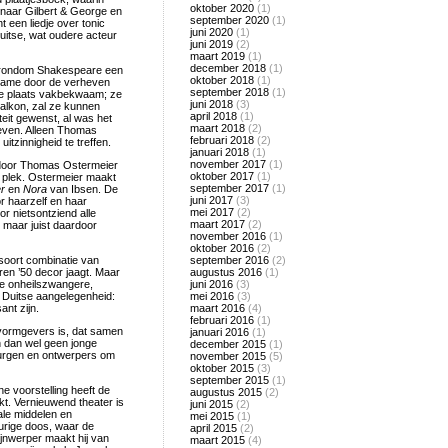
oktober 2020
(1)
naar Gilbert & George en
september 2020
(1)
 een liedje over tonic
juni 2020
(1)
uitse, wat oudere acteur
juni 2019
(2)
maart 2019
(1)
december 2018
(1)
ij rondom Shakespeare een
oktober 2018
(1)
t name door de verheven
september 2018
(1)
erste plaats vakbekwaam; ze
juni 2018
(3)
alkon, zal ze kunnen
april 2018
(1)
iteit gewenst, al was het
maart 2018
(2)
geven. Alleen Thomas
februari 2018
(2)
tzinnigheid te treffen.
januari 2018
(1)
november 2017
(1)
d door Thomas Ostermeier
oktober 2017
(1)
n plek. Ostermeier maakt
september 2017
(1)
r
en
Nora
van Ibsen. De
juni 2017
(3)
r haarzelf en haar
mei 2017
(2)
r nietsontziend alle
maart 2017
(2)
 maar juist daardoor
november 2016
(1)
oktober 2016
(2)
 soort combinatie van
september 2016
(2)
ren ’50 decor jaagt. Maar
augustus 2016
(1)
de onheilszwangere,
juni 2016
(3)
al Duitse aangelegenheid:
mei 2016
(3)
ant zijn.
maart 2016
(4)
februari 2016
(1)
 vormgevers is, dat samen
januari 2016
(1)
n dan wel geen jonge
december 2015
(1)
urgen en ontwerpers om
november 2015
(5)
oktober 2015
(3)
september 2015
(1)
e voorstelling heeft de
augustus 2015
(2)
kt. Vernieuwend theater is
juni 2015
(2)
ale middelen en
mei 2015
(1)
eurige doos, waar de
april 2015
(2)
jnwerper maakt hij van
maart 2015
(4)