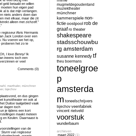
mime
ek te veel bezig met
l geld betaald en willen
mugmetdegoudentand
e moeten hun eigen pad
muziektheater
k al is dat mijn verlangen.
münchner
nen niets anders doen dan
non-
kammerspiele
en met elkaar, maar die zit
lstrekt alleen met zichzelf.”
rob de
fictie
oostpool
.”
graaf
ro theater
 regisseur Alvis Hermanis
shakespeare
van Jack London over een
n. Nu voeren we het op,
stadsschouwbu
proberen het zo te
rg amsterdam
Oh, I love Benny!
Ik
tf
susanne kennedy
 dan ineens toch een
theu boermans
 verzinnen er veel
toneelgroe
Comments (0)
p
amsterda
mahl
,
marthaler
,
münchner
er
,
tsjechov
 plaatsvond, en dus gingen
m
het kunsttheater en ook al
toneelschrijvers
n het Duitse taalgebied vaak
tsjechov
veenfabriek
paar dagen toch
un je tijdens een kort
vincent rietveld
rstellingen maakt meteen
voorstuk
urg en Keulen. Daarnaast is
d.
wunderbaum
voorstellingen van de
archieven
 Sturm
van regisseur
maart 2022
(1)
 plaatjesboek, waarin