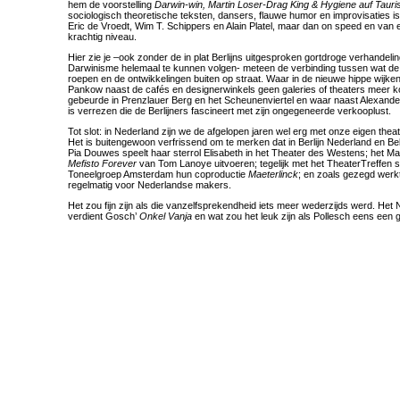
hem de voorstelling
Darwin-win, Martin Loser-Drag King & Hygiene auf Tauri
sociologisch theoretische teksten, dansers, flauwe humor en improvisaties is
Eric de Vroedt, Wim T. Schippers en Alain Platel, maar dan on speed en van ee
krachtig niveau.
Hier zie je –ook zonder de in plat Berlijns uitgesproken gortdroge verhandeli
Darwinisme helemaal te kunnen volgen- meteen de verbinding tussen wat de
roepen en de ontwikkelingen buiten op straat. Waar in de nieuwe hippe wijken
Pankow naast de cafés en designerwinkels geen galeries of theaters meer k
gebeurde in Prenzlauer Berg en het Scheunenviertel en waar naast Alexander
is verrezen die de Berlijners fascineert met zijn ongegeneerde verkooplust.
Tot slot: in Nederland zijn we de afgelopen jaren wel erg met onze eigen the
Het is buitengewoon verfrissend om te merken dat in Berlijn Nederland en Be
Pia Douwes speelt haar sterrol Elisabeth in het Theater des Westens; het M
Mefisto Forever
van Tom Lanoye uitvoeren; tegelijk met het TheaterTreffen 
Toneelgroep Amsterdam hun coproductie
Maeterlinck
; en zoals gezegd werk
regelmatig voor Nederlandse makers.
Het zou fijn zijn als die vanzelfsprekendheid iets meer wederzijds werd. Het
verdient Gosch’
Onkel Vanja
en wat zou het leuk zijn als Pollesch eens een