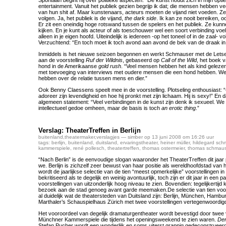
Spontaan begint hij over politieke aspecten: “De kunst houdt zich in mijn opti
entertainment. Vanuit het publiek gezien begrijp ik dat; die mensen hebben vee
van hun shit af. Maar kunstenaars, acteurs moeten de vijand niet voeden. Z
volgen. Ja, het publiek is de vijand,
the dark side
. Ik kan ze nooit bereiken, oo
Er zit een oneindig hoge rotswand tussen de spelers en het publiek. Ze kun
kijken. En je kunt als acteur of als toeschouwer wel een soort verbinding voel
alleen in je eigen hoofd. Uiteindelijk is iedereen -op het toneel of in de zaal- vo
Verzuchtend: “En toch moet ik toch avond aan avond de bek van de draak in
Inmiddels is het nieuwe seizoen begonnen en werkt Schmauser met de Letse
aan de voorstelling
Ruf der Wildnis
, gebaseerd op
Call of the Wild
, het boek 
hond in de Amerikaanse
gold rush
. “Veel mensen hebben het als kind geleze
met toevoeging van interviews met oudere mensen die een hond hebben. We 
hebben over de relatie tussen mens en dier.”
Ook Benny Claessens speelt mee in de voorstelling. Plotseling enthousiast: “
adoreer zijn levendigheid en hoe hij pronkt met zijn lichaam. Hij is sexy!” En
algemeen statement: “Veel verbindingen in de kunst zijn denk ik sexueel. We
intellectueel gedoe omheen, maar de basis is toch
an erotic thing
.”
Verslag: TheaterTreffen in Berlijn
buitenland
,
theatermaker
,
verslagjes
— simber op 13 juni 2008 om 16:26 uur
tags:
berlijn
,
buitenland
,
duitsland
,
ervaringstheater
,
heiner müller
,
hildegard sch
kammerspiele
,
rené pollesch
,
theatertreffen
,
thomas ostermeier
,
thomas schmaus
“Nach Berlin” is de eenvoudige slogan waaronder het TheaterTreffen dit jaar
we. Berlijn is zichzelf zeer bewust van haar positie als wereldhoofdstad van 
wordt de jaarlijkse selectie van de tien “meest opmerkelijke” voorstellingen i
bekritiseerd als te degelijk en weinig avontuurlijk, toch zijn er dit jaar in een 
voorstellingen van uitzonderlijk hoog niveau te zien. Bovendien: tegelijkertijd k
bezoek aan de stad genoeg avant garde meemaken.De selectie van tien voo
al duidelijk wat de theatersteden van Duitsland zijn: Berlijn, München, Hamb
Marthaler’s Schauspielhaus Zürich met twee voorstellingen vertegenwoordig
Het vooroordeel van degelijk dramaturgentheater wordt bevestigd door twee 
Münchner Kammerspiele die tijdens het openingsweekend te zien waren.
Der
Stefan Pucher wordt een wonderlijk en soms uiterst grappig gedeconstrueerd