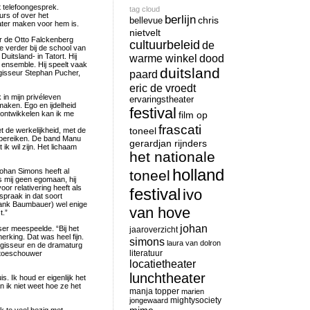
 telefoongesprek.
tag cloud
rs of over het
berlijn
chris
bellevue
heater maken voor hem is.
nietvelt
r de Otto Falckenberg
cultuurbeleid
de
 verder bij de school van
uitsland- in Tatort. Hij
warme winkel
dood
 ensemble. Hij speelt vaak
duitsland
isseur Stephan Pucher,
paard
eric de vroedt
k in mijn privéleven
ervaringstheater
 maken. Ego en ijdelheid
festival
e ontwikkelen kan ik me
film op
frascati
toneel
 de werkelijkheid, met de
d bereiken. De band Manu
gerardjan rijnders
 ik wil zijn. Het lichaam
het nationale
holland
Johan Simons heeft al
toneel
s mij geen egomaan, hij
oor relativering heeft als
festival
ivo
spraak in dat soort
(Frank Baumbauer) wel enige
van hove
t.”
johan
er meespeelde. “Bij het
jaaroverzicht
erking. Dat was heel fijn.
simons
laura van dolron
regisseur en de dramaturg
literatuur
s toeschouwer
locatietheater
lunchtheater
s. Ik houd er eigenlijk het
n ik niet weet hoe ze het
manja topper
marien
mightysociety
jongewaard