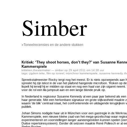
Simber
»Toneelrecensies en de andere stukken
Kritiek: ‘They shoot horses, don’t they?’ van Susanne Ken
Kammerspiele
kritieken
,
theatermaker
— simber op 29 april 2011 om 14:38 uur
tags:
çigdem teke
,
film op toneel
,
münchner kammerspiele
,
susanne kennedy
,
t
Spreekstalmeester Rocky tergt nog het meest. Er is niets opzwepends aan he
spreekt hij zijn tekst in de van het plafond hangende microfoon. ‘Roken op de 
lispelt hij terwijl hij er midden op staat en nog een haal van zijn sigaret ne
voor de rol een lila jumpsuit aan en een lange blonde pruik op.
In Nederland is regisseur Susanne Kennedy al een paar jaar bekend als een 
haar generatie. Met een herkenbare signatuur en grote stijlvastheid maakte 
waarin ‘de blik’ centraal staat, het confronterende en uitdagende terugkijken
publiek.
Johan Simons nodigde haar uit in München voor een gastregie in de Werkr
Kammerspiele, een nieuwe kleine zaal van het mega-gezelschap waar regis
experimenteren en voorstellingen langer aaneengesloten kunnen spelen (een
Duitse repertoiresysteem). Eerder dit seizoen maakte René Pollesch er al een 
Stefan Pucher.