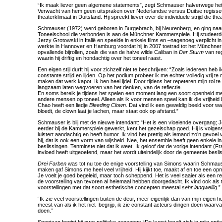
“Ik maak liever geen algemene statements”, zegt Schmauser halverwege het
Verwacht van hem geen uitspraken over Nederlandse versus Duitse regisseu
theaterklimaat in Duitsland. Hij spreekt liever over de individuele strijd die t
Schmauser (1972) werd geboren in Burgebrach, bij Neurenberg, en ging naa
Toneelschool die verbonden is aan de Münchner Kammerspiele. Hij studeerde
Jerzy Grotowski in Italië en speelde in enkele films en –nagenoeg verplicht in D
werkte in Hannover en Hamburg voordat hij in 2007 toetrad tot het Münchner
opvallende bijrollen, zoals die van de halve wilde Caliban in
Der Sturm
van reg
waarin hij driftig en hondachtig over het toneel raast.
Een eigen stijl durft hij voor zichzelf niet te beschrijven: “Zoals iedereen heb i
constante strijd en lijden. Op het podium probeer ik me echter volledig vrij te
maken dat werk kapot. Ik ben heel ijdel. Door tijdens het repeteren mijn rol t
langzaam laten wegvoeren van het denken, van de reflectie.
En soms bereik je tijdens het spelen een moment lang een soort openheid met
andere mensen op toneel. Alleen als ik voor mensen speel kan ik die vrijhei
Chao heeft een liedje
Bleeding Clown
. Dat vind ik een geweldig beeld voor wat
bloedt, de clown laat je lachen, maar staat ook op afstand.”
Schmauser is blij met de nieuwe intendant: “Het is een vloeiende overgang; 
eerder bij de Kammerspiele gewerkt, kent het gezelschap goed. Hij is volgen
luistert aandachtig en heeft humor. Ik vind het prettig als iemand zo’n gevoel v
hij, dat is ook een vorm van wijsheid. Nee, het ensemble heeft geen enkele in
beslissingen. Tenminste niet dat ik weet. Ik geloof dat de vorige intendant 
invloed heeft uitgeoefend, maar het wordt uiteindelijk door de gemeente beslis
Drei Farben
was tot nu toe de enige voorstelling van Simons waarin Schmaus
maken gaf Simons me heel veel vrijheid. Hij kijkt toe, maakt af en toe een opm
Je voelt je goed begeleid, maar toch scheppend. Het is veel saaier als een 
de voorstelling van tevoren al helemaal hebben doorgedacht. Ik vind ook al
voorstellingen met dat soort esthetische concepten meestal
sehr langweilig
.”
“Ik zie veel voorstellingen buiten de deur, meer eigenlijk dan van mijn eigen hui
meest van als ik het niet begrijp, ik zie constant acteurs dingen doen waarva
doen.”