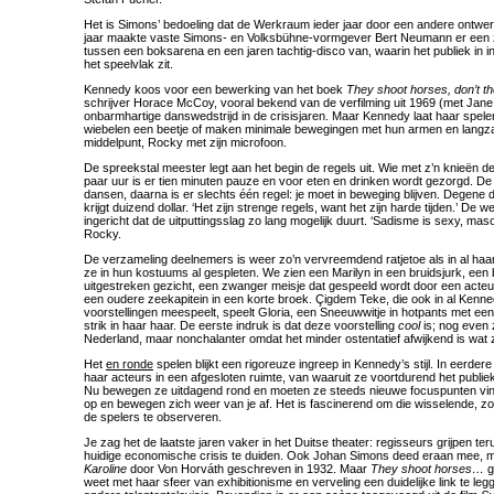
Het is Simons’ bedoeling dat de Werkraum ieder jaar door een andere ontwerp
jaar maakte vaste Simons- en Volksbühne-vormgever Bert Neumann er een z
tussen een boksarena en een jaren tachtig-disco van, waarin het publiek in
het speelvlak zit.
Kennedy koos voor een bewerking van het boek
They shoot horses, don’t t
schrijver Horace McCoy, vooral bekend van de verfilming uit 1969 (met Jan
onbarmhartige danswedstrijd in de crisisjaren. Maar Kennedy laat haar spele
wiebelen een beetje of maken minimale bewegingen met hun armen en langz
middelpunt, Rocky met zijn microfoon.
De spreekstal meester legt aan het begin de regels uit. Wie met z’n knieën de 
paar uur is er tien minuten pauze en voor eten en drinken wordt gezorgd. De
dansen, daarna is er slechts één regel: je moet in beweging blijven. Degene die
krijgt duizend dollar. ‘Het zijn strenge regels, want het zijn harde tijden.’ De w
ingericht dat de uitputtingsslag zo lang mogelijk duurt. ‘Sadisme is sexy, mas
Rocky.
De verzameling deelnemers is weer zo’n vervreemdend ratjetoe als in al haar v
ze in hun kostuums al gespleten. We zien een Marilyn in een bruidsjurk, een
uitgestreken gezicht, een zwanger meisje dat gespeeld wordt door een acteu
een oudere zeekapitein in een korte broek. Çigdem Teke, die ook in al Kenn
voorstellingen meespeelt, speelt Gloria, een Sneeuwwitje in hotpants met ee
strik in haar haar. De eerste indruk is dat deze voorstelling
cool
is; nog even 
Nederland, maar nonchalanter omdat het minder ostentatief afwijkend is wat
Het
en ronde
spelen blijkt een rigoreuze ingreep in Kennedy’s stijl. In eerdere
haar acteurs in een afgesloten ruimte, van waaruit ze voortdurend het publi
Nu bewegen ze uitdagend rond en moeten ze steeds nieuwe focuspunten vi
op en bewegen zich weer van je af. Het is fascinerend om die wisselende, z
de spelers te observeren.
Je zag het de laatste jaren vaker in het Duitse theater: regisseurs grijpen te
huidige economische crisis te duiden. Ook Johan Simons deed eraan mee, m
Karoline
door Von Horváth geschreven in 1932. Maar
They shoot horses…
g
weet met haar sfeer van exhibitionisme en verveling een duidelijke link te le