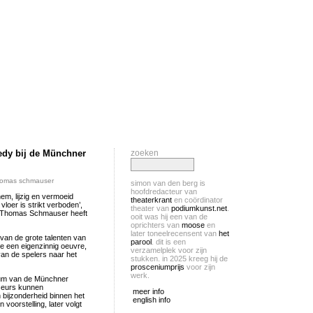
nedy bij de Münchner
zoeken
homas schmauser
simon van den berg is
hoofdredacteur van
m, lijzig en vermoeid
theaterkrant
en coördinator
vloer is strikt verboden’,
theater van
podiumkunst.net
.
emt. Thomas Schmauser heeft
ooit was hij een van de
oprichters van
moose
en
later toneelrecensent van
het
van de grote talenten van
parool
. dit is een
ze een eigenzinnig oeuvre,
verzamelplek voor zijn
 van de spelers naar het
stukken. in 2025 kreeg hij de
prosceniumprijs
voor zijn
werk.
aum van de Münchner
seurs kunnen
meer info
 bijzonderheid binnen het
english info
voorstelling, later volgt