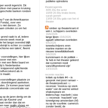
publieke optredens
er wordt ingericht. Dit
theateragenda
ilver-met-paarse kruising
4/09
20u the actor
 ingeschotte banken rondom
10/09
20:30u brabo leone,
sarah janneh
13/09
19:30u gala van het nl
hey?
van de Amerikaanse
theater
e Fonda), over een
rs niet dansen. Ze
aam cirkelen ze om het
simber op theaterkrant.nl
wim t. schippers overleden
16/6/2026
grond raakt is af, iedere
lange lijnen
15/6/2026
 eerste week moet je
agaath witteman overleden
 het langst overeind blijft
6/6/2026
edstrijd is echter zo coulant
toneelschrijvers eren
ochisme een talent’, fleemt
martine manten en de
nieuwe toneelbibliotheek
5/6/2026
oorstellingen, hier lijken
kunstenaars in de politiek –
 boxer met een
‘ik heb in het theater geleerd
r met een flinke baard en
dat systemen nooit
edy’s Nederlandse
vanzelfsprekend zijn’
n knipperend oplichtende
13/3/2026
zelfverzekerd als in
 ze maakt.
recente reacties
kritiek op kritiek #4 – in
 voorstellingen plaatste ze
gesprek met joost ramaer –
ek doordringend aankeken.
de theaterpodcast
op
nden. Ze komen jouw kant
recensie: ‘moskou op sterk
oekende concentratie van
water’ van de warme winkel
shakespeare en
leiderschap: macbeth | sioo
rug op de jaren dertig om de
op
recensie: ‘macbeth’ van
et zijn
Kasimir und
toneelgroep amsterdam (hf)
aat verder dan dat en
nu op de vuurlinie: camera’s
ggen naar
reality shows
en
zonder beeld; de