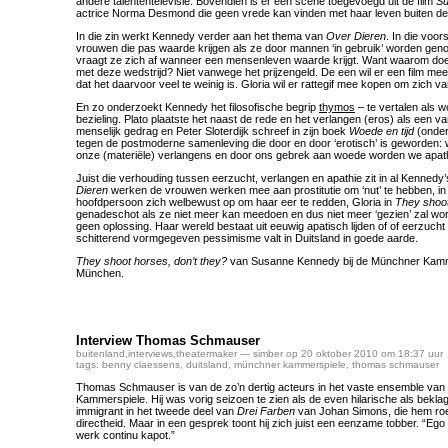
andere talententelevisie. Bovendien is er een scène toegevoegd uit de film
Su
actrice Norma Desmond die geen vrede kan vinden met haar leven buiten d
In die zin werkt Kennedy verder aan het thema van
Over Dieren
. In die voor
vrouwen die pas waarde krijgen als ze door mannen ‘in gebruik’ worden geno
vraagt ze zich af wanneer een mensenleven waarde krijgt. Want waarom do
met deze wedstrijd? Niet vanwege het prijzengeld. De een wil er een film me
dat het daarvoor veel te weinig is. Gloria wil er rattegif mee kopen om zich v
En zo onderzoekt Kennedy het filosofische begrip
thymos
– te vertalen als w
bezieling. Plato plaatste het naast de rede en het verlangen (eros) als een va
menselijk gedrag en Peter Sloterdijk schreef in zijn boek
Woede en tijd
(onder
tegen de postmoderne samenleving die door en door ‘erotisch’ is geworden: w
onze (materiële) verlangens en door ons gebrek aan woede worden we apat
Juist die verhouding tussen eerzucht, verlangen en apathie zit in al Kennedy’
Dieren
werken de vrouwen werken mee aan prostitutie om ‘nut’ te hebben, i
hoofdpersoon zich welbewust op om haar eer te redden, Gloria in
They shoo
genadeschot als ze niet meer kan meedoen en dus niet meer ‘gezien’ zal wo
geen oplossing. Haar wereld bestaat uit eeuwig apatisch lijden of of eerzucht 
schitterend vormgegeven pessimisme valt in Duitsland in goede aarde.
They shoot horses, don’t they?
van Susanne Kennedy bij de Münchner Kamme
München.
Interview Thomas Schmauser
buitenland
,
interviews
,
theatermaker
— simber op 20 oktober 2010 om 18:37 uur
tags:
benny claessens
,
duitsland
,
münchner kammerspiele
,
thomas schmauser
Thomas Schmauser is van de zo’n dertig acteurs in het vaste ensemble va
Kammerspiele. Hij was vorig seizoen te zien als de even hilarische als bekl
immigrant in het tweede deel van
Drei Farben
van Johan Simons, die hem roe
directheid. Maar in een gesprek toont hij zich juist een eenzame tobber. “Ego
werk continu kapot.”