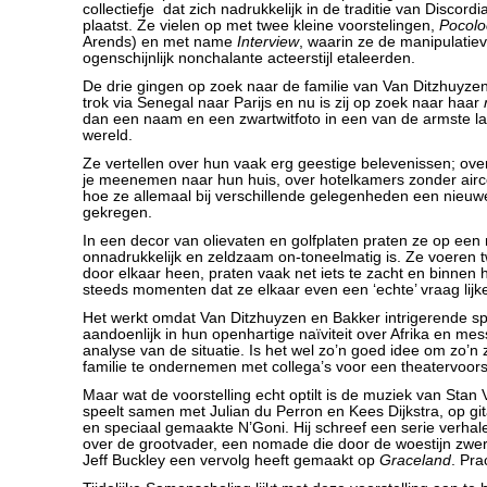
collectiefje dat zich nadrukkelijk in de traditie van Discordi
plaatst. Ze vielen op met twee kleine voorstelingen,
Pocolo
Arends) en met name
Interview
, waarin ze de manipulatie
ogenschijnlijk nonchalante acteerstijl etaleerden.
De drie gingen op zoek naar de familie van Van Ditzhuyze
trok via Senegal naar Parijs en nu is zij op zoek naar haar
dan een naam en een zwartwitfoto in een van de armste l
wereld.
Ze vertellen over hun vaak erg geestige belevenissen; over
je meenemen naar hun huis, over hotelkamers zonder airco
hoe ze allemaal bij verschillende gelegenheden een nie
gekregen.
In een decor van olievaten en golfplaten praten ze op een 
onnadrukkelijk en zeldzaam on-toneelmatig is. Ze voeren
door elkaar heen, praten vaak net iets te zacht en binnen h
steeds momenten dat ze elkaar even een ‘echte’ vraag lijke
Het werkt omdat Van Ditzhuyzen en Bakker intrigerende spel
aandoenlijk in hun openhartige naïviteit over Afrika en me
analyse van de situatie. Is het wel zo’n goed idee om zo’n
familie te ondernemen met collega’s voor een theatervoors
Maar wat de voorstelling echt optilt is de muziek van Stan V
speelt samen met Julian du Perron en Kees Dijkstra, op gi
en speciaal gemaakte N’Goni. Hij schreef een serie verha
over de grootvader, een nomade die door de woestijn zwerft
Jeff Buckley een vervolg heeft gemaakt op
Graceland
. Pra