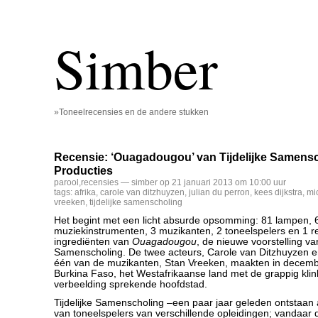
Simber
»Toneelrecensies en de andere stukken
Recensie: ‘Ouagadougou’ van Tijdelijke Samensc
Producties
parool
,
recensies
— simber op 21 januari 2013 om 10:00 uur
tags:
afrika
,
carole van ditzhuyzen
,
julian du perron
,
kees dijkstra
,
mi
vreeken
,
tijdelijke samenscholing
Het begint met een licht absurde opsomming: 81 lampen, 
muziekinstrumenten, 3 muzikanten, 2 toneelspelers en 1 rei
ingrediënten van
Ouagadougou
, de nieuwe voorstelling van
Samenscholing. De twee acteurs, Carole van Ditzhuyzen en
één van de muzikanten, Stan Vreeken, maakten in decemb
Burkina Faso, het Westafrikaanse land met de grappig klin
verbeelding sprekende hoofdstad.
Tijdelijke Samenscholing –een paar jaar geleden ontstaan 
van toneelspelers van verschillende opleidingen; vandaar