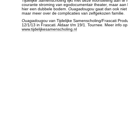
Tijdelijke Samenscholing lijkt met deze voorstelling aan te 
courante stroming van egodocumentair theater, maar aan he
hier een dubbele bodem.
Ouagadougou
gaat dan ook niet 
maar meer over de complicaties van zelfgekozen familie.
Ouagadougou
van Tijdelijke Samenscholing/Frascati Produ
12/1/13 in Frascati. Aldaar t/m 19/1. Tournee. Meer info op
www.tijdelijkesamenscholing.nl