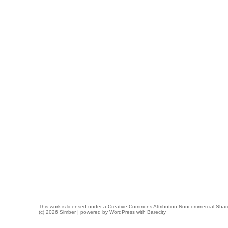
This work is licensed under a
Creative Commons Attribution-Noncommercial-Share
(c) 2026 Simber | powered by
WordPress
with
Barecity