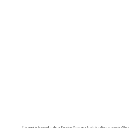
This work is licensed under a
Creative Commons Attribution-Noncommercial-Share