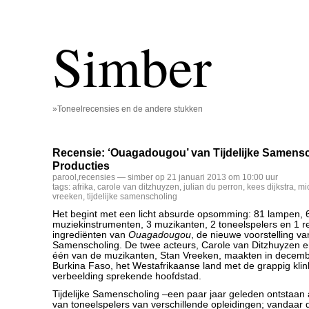
Simber
»Toneelrecensies en de andere stukken
Recensie: ‘Ouagadougou’ van Tijdelijke Samensc
Producties
parool
,
recensies
— simber op 21 januari 2013 om 10:00 uur
tags:
afrika
,
carole van ditzhuyzen
,
julian du perron
,
kees dijkstra
,
mi
vreeken
,
tijdelijke samenscholing
Het begint met een licht absurde opsomming: 81 lampen, 
muziekinstrumenten, 3 muzikanten, 2 toneelspelers en 1 rei
ingrediënten van
Ouagadougou
, de nieuwe voorstelling van
Samenscholing. De twee acteurs, Carole van Ditzhuyzen en
één van de muzikanten, Stan Vreeken, maakten in decemb
Burkina Faso, het Westafrikaanse land met de grappig klin
verbeelding sprekende hoofdstad.
Tijdelijke Samenscholing –een paar jaar geleden ontstaan 
van toneelspelers van verschillende opleidingen; vandaar