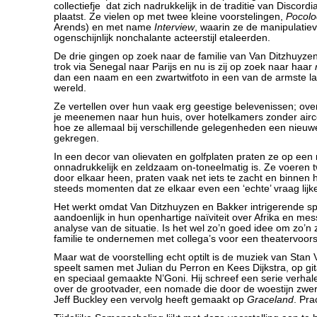
collectiefje dat zich nadrukkelijk in de traditie van Discordi
plaatst. Ze vielen op met twee kleine voorstelingen,
Pocolo
Arends) en met name
Interview
, waarin ze de manipulatie
ogenschijnlijk nonchalante acteerstijl etaleerden.
De drie gingen op zoek naar de familie van Van Ditzhuyze
trok via Senegal naar Parijs en nu is zij op zoek naar haar
dan een naam en een zwartwitfoto in een van de armste l
wereld.
Ze vertellen over hun vaak erg geestige belevenissen; over
je meenemen naar hun huis, over hotelkamers zonder airco
hoe ze allemaal bij verschillende gelegenheden een nie
gekregen.
In een decor van olievaten en golfplaten praten ze op een 
onnadrukkelijk en zeldzaam on-toneelmatig is. Ze voeren
door elkaar heen, praten vaak net iets te zacht en binnen h
steeds momenten dat ze elkaar even een ‘echte’ vraag lijke
Het werkt omdat Van Ditzhuyzen en Bakker intrigerende spel
aandoenlijk in hun openhartige naïviteit over Afrika en me
analyse van de situatie. Is het wel zo’n goed idee om zo’n
familie te ondernemen met collega’s voor een theatervoors
Maar wat de voorstelling echt optilt is de muziek van Stan V
speelt samen met Julian du Perron en Kees Dijkstra, op gi
en speciaal gemaakte N’Goni. Hij schreef een serie verha
over de grootvader, een nomade die door de woestijn zwerft
Jeff Buckley een vervolg heeft gemaakt op
Graceland
. Pra