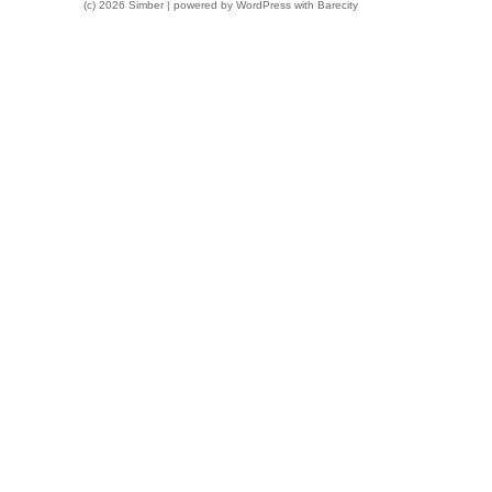
(c) 2026 Simber | powered by
WordPress
with
Barecity