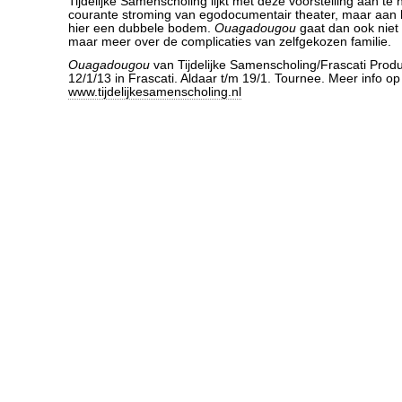
Tijdelijke Samenscholing lijkt met deze voorstelling aan te 
courante stroming van egodocumentair theater, maar aan he
hier een dubbele bodem.
Ouagadougou
gaat dan ook niet 
maar meer over de complicaties van zelfgekozen familie.
Ouagadougou
van Tijdelijke Samenscholing/Frascati Produ
12/1/13 in Frascati. Aldaar t/m 19/1. Tournee. Meer info op
www.tijdelijkesamenscholing.nl