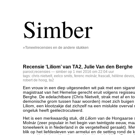
Simber
»Toneelrecensies en de andere stukken
Recensie ‘Liliom’ van TA2, Julie Van den Berghe
parool
,
recensies
— simber op 1 mei 2016 om 22:04 uur
tags:
chris nietvelt
,
eelco smits
,
ferenc molnár
,
frascati
,
hélène devos
robert de hoog
,
ta2
Een vrouw in een diep uitgesneden wit pak met een sigarett
magistraat van het Hemelse gerecht eruit volgens regisseu
Berghe. De edelachtbare (Chris Nietvelt, strak met af en to
demonische grom tussen haar woorden) moet zich buigen 
Liliom, een klootzakje dat zichzelf na een mislukte overval
ongeluk heeft geëlectrocuteerd.
Het is een merkwaardig stuk, dit
Liliom
van de Hongaarse s
Molnár (zeer populair in het begin van twintigste eeuw, maar
toneelwerk is in Nederland in de vergetelheid geraakt). M
blik op het liefdesleven van armelui en de setting rond de ke