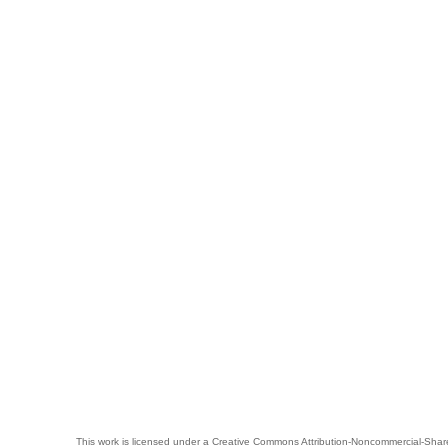
This work is licensed under a
Creative Commons Attribution-Noncommercial-Share