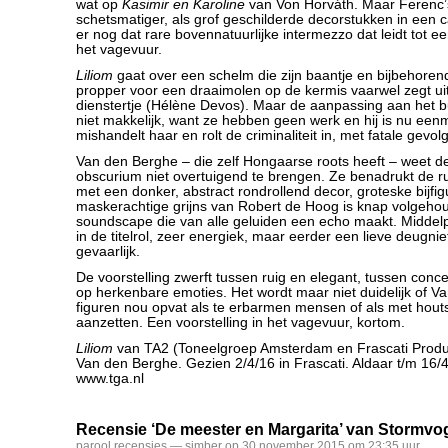
wat op
Kasimir en Karoline
van Von Horváth. Maar Ferenc’
schetsmatiger, als grof geschilderde decorstukken in een c
er nog dat rare bovennatuurlijke intermezzo dat leidt tot een 
het vagevuur.
Liliom
gaat over een schelm die zijn baantje en bijbehorend 
propper voor een draaimolen op de kermis vaarwel zegt uit
dienstertje (Hélène Devos). Maar de aanpassing aan het bu
niet makkelijk, want ze hebben geen werk en hij is nu eenma
mishandelt haar en rolt de criminaliteit in, met fatale gevol
Van den Berghe – die zelf Hongaarse roots heeft – weet de
obscurium niet overtuigend te brengen. Ze benadrukt de r
met een donker, abstract rondrollend decor, groteske bijfi
maskerachtige grijns van Robert de Hoog is knap volgeho
soundscape die van alle geluiden een echo maakt. Middelp
in de titelrol, zeer energiek, maar eerder een lieve deugnie
gevaarlijk.
De voorstelling zwerft tussen ruig en elegant, tussen conc
op herkenbare emoties. Het wordt maar niet duidelijk of 
figuren nou opvat als te erbarmen mensen of als met hou
aanzetten. Een voorstelling in het vagevuur, kortom.
Liliom
van TA2 (Toneelgroep Amsterdam en Frascati Product
Van den Berghe. Gezien 2/4/16 in Frascati. Aldaar t/m 16/4
www.tga.nl
Recensie ‘De meester en Margarita’ van Stormvo
parool
,
recensies
— simber op 30 november 2015 om 23:35 uur