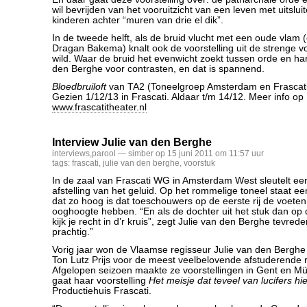
wil bevrijden van het vooruitzicht van een leven met uitslu
kinderen achter “muren van drie el dik”.
In de tweede helft, als de bruid vlucht met een oude vlam
Dragan Bakema) knalt ook de voorstelling uit de strenge v
wild. Waar de bruid het evenwicht zoekt tussen orde en har
den Berghe voor contrasten, en dat is spannend.
Bloedbruiloft
van TA2 (Toneelgroep Amsterdam en Frascati
Gezien 1/12/13 in Frascati. Aldaar t/m 14/12. Meer info op
www.frascatitheater.nl
Interview Julie van den Berghe
interviews
,
parool
— simber op 15 juni 2011 om 11:57 uur
tags:
frascati
,
julie van den berghe
,
voorstuk
In de zaal van Frascati WG in Amsterdam West sleutelt ee
afstelling van het geluid. Op het rommelige toneel staat 
dat zo hoog is dat toeschouwers op de eerste rij de voete
ooghoogte hebben. “En als de dochter uit het stuk dan op 
kijk je recht in d’r kruis”, zegt Julie van den Berghe tevrede
prachtig.”
Vorig jaar won de Vlaamse regisseur Julie van den Berghe
Ton Lutz Prijs voor de meest veelbelovende afstuderende 
Afgelopen seizoen maakte ze voorstellingen in Gent en 
gaat haar voorstelling
Het meisje dat teveel van lucifers hie
Productiehuis Frascati.