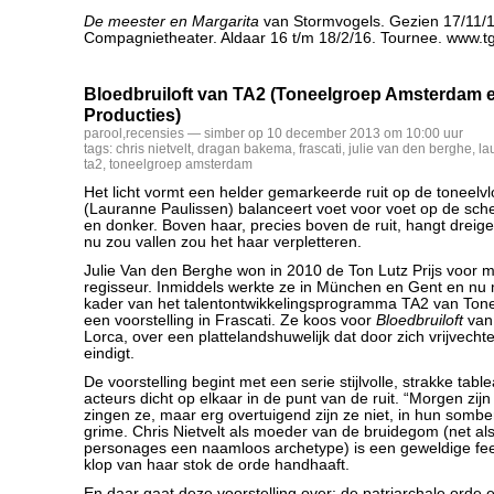
De meester en Margarita
van Stormvogels. Gezien 17/11/1
Compagnietheater. Aldaar 16 t/m 18/2/16. Tournee. www.t
Bloedbruiloft van TA2 (Toneelgroep Amsterdam e
Producties)
parool
,
recensies
— simber op 10 december 2013 om 10:00 uur
tags:
chris nietvelt
,
dragan bakema
,
frascati
,
julie van den berghe
,
la
ta2
,
toneelgroep amsterdam
Het licht vormt een helder gemarkeerde ruit op de toneelvl
(Lauranne Paulissen) balanceert voet voor voet op de scher
en donker. Boven haar, precies boven de ruit, hangt dreige
nu zou vallen zou het haar verpletteren.
Julie Van den Berghe won in 2010 de Ton Lutz Prijs voor 
regisseur. Inmiddels werkte ze in München en Gent en nu 
kader van het talentontwikkelingsprogramma TA2 van To
een voorstelling in Frascati. Ze koos voor
Bloedbruiloft
van 
Lorca, over een plattelandshuwelijk dat door zich vrijvech
eindigt.
De voorstelling begint met een serie stijlvolle, strakke tab
acteurs dicht op elkaar in de punt van de ruit. “Morgen zijn 
zingen ze, maar erg overtuigend zijn ze niet, in hun somber
grime. Chris Nietvelt als moeder van de bruidegom (net a
personages een naamloos archetype) is een geweldige fee
klop van haar stok de orde handhaaft.
En daar gaat deze voorstelling over: de patriarchale orde e