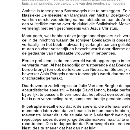
tags:
alain pringels
,
boelgakov
,
julie van den berghe
,
stormvogels
Ambitie is toneelgroep Stormvogels niet te ontzeggen. Ze
klassieker
De meester en Margarita
van Michail Boelgakov
van hun eerste voorstelling na hun afstuderen aan de Arn
een vuistdikke roman over de duivel die Stalinistisch Mosko
vermengt met een geschiedenis van Jezus Christus.
Maar poeh, wat hebben deze jonge toneelspelers zich vertil
cel in de inrichting waarin de schrijver Boelgakov is opges
verhaallijn in het boek – alwaar hij verlangt naar zijn gelie
muren en vloer volschrijft en bezocht wordt door diverse 
de gedaante van halfnaakte vrouwen in netpanties.
Eerste probleem is dat een wereld wordt opgeroepen in he
verwarde man. Al het behoorlijk onrustbarende dat Boelgako
berde brengt (en ook de teksten van Nietzsche, Sloterdijk
bewerker Alain Pringels eraan toevoegde) wordt daarmee v
onschadelijk gemaakt.
Daarbovenop zadelt regisseur Julie Van den Berghe de sp
absurdistische speelstijl – beetje David Lynch, beetje perf
bij ze lijkt te passen. Ik vermoed dat het effect een soort tr
het is een verzameling rare, soms een beetje genante acts
Ik betrapte mezelf erop dat ik de spelers, die allemaal wel
momenten laten zien dat ze heus iets in hun mars hebben,
toewenste. Maar dit is de situatie nu in Nederland: weinig 
repetitieperiodes duwen jonge theatermakers maar al te sne
road-toneel. Des te dapperder dat Stormvogels niet een v
kiest, des te sneuër dat het dan niet lukt.