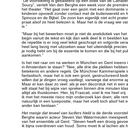
“De voorstelling is gebaseerd op een boek van de Canade
Soucy”, vertelt Van den Berghe een week voor de premièr
het theater. “Het gaat over een gezin met een dominante v
kinderen opvoedt zonder contact met de buitenwereld en he
Spinoza en de Bijbel. De zoon kan eigenlijk niet echt prate
praat alsof ze heel belezen is. Maar het is de vraag wie v
is.”
“Maar bij het bewerken moet je niet de anekdotiek van het
begin vanuit de tekst en kijk dan welk deel ik in beelden ka
de repetitie is er nog veel tekst geschrapt en volgorde vera
heel lang bezig met uitzoeken waar het uiteindelijk precies
je nodig hebt om bij de essentie te komen en die bij het pub
aankomen.”
Is het niet raar om na werken in München en Gent ineens in
in Amsterdam te staan? “Nee, alle drie die plekken hebben
betekenis en andere regels. De Münchner Kammerspiele is 
fantastisch, maar het is ook een groot, gestructureerd bedr
willen dat je dingen vroeg vastlegt, vanwege dat enorme 
Maar er kan daar zo veel: als je een decorstuk net in een 
wilt staat het bij wijze van spreken binnen drie minuten kl
altijd als thuiskomen. Hier, bij Frascati, voel ik me heel vrij.
ik met het meeste risico mijn onderzoek kan doen; alle remm
natuurlijk in een luxepositie, maar het voelt toch alsof het 
ander kan bestaan.”
Het meisje dat teveel van lucifers hield
is de derde voorste
Berghe waarin acteur Steven Van Watermeulen meespeelt,
van het ensemble uit Gent. “Steven heeft een droog gevo
ik bijna overdreven van houd. Soms moet ik al lachen als 