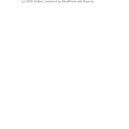
(c) 2026 Simber | powered by
WordPress
with
Barecity