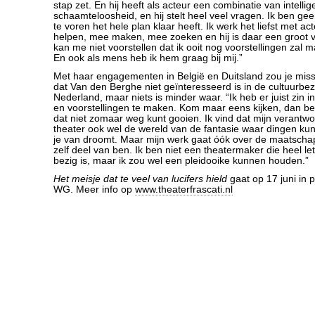
stap zet. En hij heeft als acteur een combinatie van intellig
schaamteloosheid, en hij stelt heel veel vragen. Ik ben ge
te voren het hele plan klaar heeft. Ik werk het liefst met a
helpen, mee maken, mee zoeken en hij is daar een groot v
kan me niet voorstellen dat ik ooit nog voorstellingen zal
En ook als mens heb ik hem graag bij mij.”
Met haar engagementen in België en Duitsland zou je mis
dat Van den Berghe niet geïnteresseerd is in de cultuurbez
Nederland, maar niets is minder waar. “Ik heb er juist zin in
en voorstellingen te maken. Kom maar eens kijken, dan begr
dat niet zomaar weg kunt gooien. Ik vind dat mijn verantwoo
theater ook wel de wereld van de fantasie waar dingen k
je van droomt. Maar mijn werk gaat óók over de maatschap
zelf deel van ben. Ik ben niet een theatermaker die heel lett
bezig is, maar ik zou wel een pleidooike kunnen houden.”
Het meisje dat te veel van lucifers hield
gaat op 17 juni in 
WG. Meer info op
www.theaterfrascati.nl