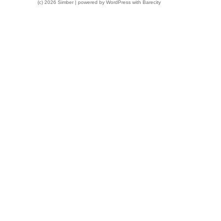
(c) 2026 Simber | powered by
WordPress
with
Barecity