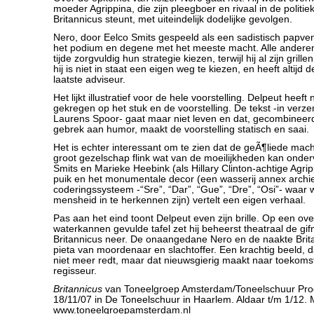
moeder Agrippina, die zijn pleegboer en rivaal in de politiek
Britannicus steunt, met uiteindelijk dodelijke gevolgen.
Nero, door Eelco Smits gespeeld als een sadistisch papvent
het podium en degene met het meeste macht. Alle anderen
tijde zorgvuldig hun strategie kiezen, terwijl hij al zijn gril
hij is niet in staat een eigen weg te kiezen, en heeft altijd 
laatste adviseur.
Het lijkt illustratief voor de hele voorstelling. Delpeut heeft 
gekregen op het stuk en de voorstelling. De tekst -in verze
Laurens Spoor- gaat maar niet leven en dat, gecombineerd
gebrek aan humor, maakt de voorstelling statisch en saai.
Het is echter interessant om te zien dat de geÃ¶liede mac
groot gezelschap flink wat van de moeilijkheden kan onde
Smits en Marieke Heebink (als Hillary Clinton-achtige Agrip
puik en het monumentale decor (een wasserij annex archi
coderingssysteem -“Sre”, “Dar”, “Gue”, “Dre”, “Osi”- waa
mensheid in te herkennen zijn) vertelt een eigen verhaal.
Pas aan het eind toont Delpeut even zijn brille. Op een ove
waterkannen gevulde tafel zet hij beheerst theatraal de gi
Britannicus neer. De onaangedane Nero en de naakte Bri
pieta van moordenaar en slachtoffer. Een krachtig beeld, da
niet meer redt, maar dat nieuwsgierig maakt naar toekoms
regisseur.
Britannicus
van Toneelgroep Amsterdam/Toneelschuur Prod
18/11/07 in De Toneelschuur in Haarlem. Aldaar t/m 1/12. 
www.toneelgroepamsterdam.nl