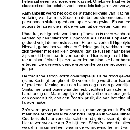
helemaal geen raar idee: een klassiek Grieks verhaal verte
classicistisch toneelstuk voelt inmiddels lichtjaren ver verwi
Aanvankelijk werkt het ook: de afstandelijkheid van Racine
vertaling van Laurens Spoor en de beheerste emotionalitei
personages sluiten goed aan op de vormgeving. En wat 
acteurs te horen die met de verzen uit de voeten kunnen.
Phaedra, echtgenote van koning Theseus is even wanhopig
verliefd op haar stiefzoon Hippolytos. Als Theseus op een exp
gedood volgt de mooiste scène: Phaedra verleidt Hippolyto
Nietvelt, gebeelhouwd als een Griekse godin, verklaart hem h
zich teweer met een klein zwaard, dat ze tussen haar bene
Zij smeekt hem haar te vermoorden: ‘Hier is mijn hart. Hier
toe te slaan.’ Maar bij deze woorden ontbloot ze haar borst
ertegen. De overweldigende vrouwelijke passie reduceert S
jongen.
De tragische afloop wordt onvermijdelijk als de dood ge
(Hans Kesting) terugkeert. De voorstelling wordt aardser e
afgetekend. Kesting, met een blauw oog en een gevaarlijk
Smits, met wanhopige waardigheid, vechten hun vader en 
hardhandig uit. Maar tegelijk krijgt Nietvelt een steeds grote
een gouden jurk, dan een Beatrix-pruik, die aan het eind uit
farao-masker.
Zo’n vormgeving ondersteunt niet, maar vergroot uit. En Nie
maar hoe fenomenaal ze ook brult, hijgt en in woede uitbars
Courbois als haar voedster schitterend geïncasseerd), de v
hier te ver
over the top
. Zo blijft een
Phaedra
over die alle
waard is, maar wel een waarin de vormgeving het wint van 