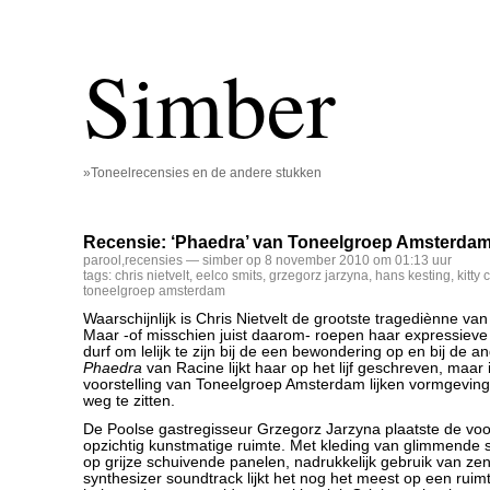
Simber
»Toneelrecensies en de andere stukken
Recensie: ‘Phaedra’ van Toneelgroep Amsterda
parool
,
recensies
— simber op 8 november 2010 om 01:13 uur
tags:
chris nietvelt
,
eelco smits
,
grzegorz jarzyna
,
hans kesting
,
kitty
toneelgroep amsterdam
Waarschijnlijk is Chris Nietvelt de grootste tragediènne van
Maar -of misschien juist daarom- roepen haar expressieve 
durf om lelijk te zijn bij de een bewondering op en bij de a
Phaedra
van Racine lijkt haar op het lijf geschreven, maar
voorstelling van Toneelgroep Amsterdam lijken vormgeving 
weg te zitten.
De Poolse gastregisseur Grzegorz Jarzyna plaatste de voor
opzichtig kunstmatige ruimte. Met kleding van glimmende st
op grijze schuivende panelen, nadrukkelijk gebruik van z
synthesizer soundtrack lijkt het nog het meest op een ruimt