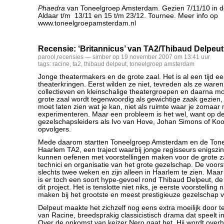
Phaedra
van Toneelgroep Amsterdam. Gezien 7/11/10 in 
Aldaar t/m 13/11 en 15 t/m 23/12. Tournee. Meer info op
www.toneelgroepamsterdam.nl
Recensie: ‘Britannicus’ van TA2/Thibaud Delpeut
parool
,
recensies
— simber op 19 november 2007 om 13:41 uur
tags:
racine
,
ta2
,
thibaud delpeut
,
toneelgroep amsterdam
Jonge theatermakers en de grote zaal. Het is al een tijd ee
theaterkringen. Eerst wilden ze niet, tevreden als ze waren
collectieven en kleinschalige theatergroepen en daarna mo
grote zaal wordt tegenwoordig als gewichtige zaak gezien,
moet laten zien wat je kan, niet als ruimte waar je zomaar
experimenteren. Maar een probleem is het wel, want op de
gezelschapsleiders als Ivo van Hove, Johan Simons of Ko
opvolgers.
Mede daarom startten Toneelgroep Amsterdam en de Tone
Haarlem TA2, een traject waarbij jonge regisseurs enigszin
kunnen oefenen met voorstellingen maken voor de grote za
technici en organisatie van het grote gezelschap. De voors
slechts twee weken en zijn alleen in Haarlem te zien. Maa
is er toch een soort hype-gevoel rond Thibaud Delpeut, de 
dit project. Het is tenslotte niet niks, je eerste voorstelling 
maken bij het grootste en meest prestigieuze gezelschap v
Delpeut maakte het zichzelf nog eens extra moeilijk door t
van Racine, breedsprakig classicistisch drama dat speelt 
Over de opkomst van keizer Nero gaat het. Hij wordt overh