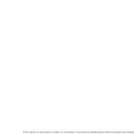
This work is licensed under a
Creative Commons Attribution-Noncommercial-Share